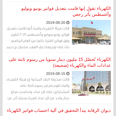
إجراءاتهم
الكهرباء تقول إنها قامت بتعديل فواتير يونيو ويوليو
وأغسطس بأثر رجعي
2019-08-20
قالت هيئة الكهرباء والماء أنها قامت بتعديل
فواتير يونيو ويوليو وأغسطس 2019 لتكون
وفق فواتير الفترة ذاتها من العام الماضي،
بناءً على توجيهات ولي العهد سلمان بن حمد
آل خليفة
الكهرباء تُحصّل 15 مليون دينار سنويا من رسوم ثابتة على
عدادات الماء والكهرباء (صحيفة)
2019-08-15
قالت صحيفة البلاد المحلية إن هيئة الكهرباء
والماء تقوم بفرض رسوم ثابتة على
المشتركين على كل عداد، وتحتسب مبلغ
دينار واحد عن كل عداد كهرباء ودينار آخر عن
عداد المياه، فيما يتم احتساب ذلك في
الفاتورة الشهرية
ديوان الرقابة يبدأ التحقيق في آلية احتساب فواتير الكهرباء