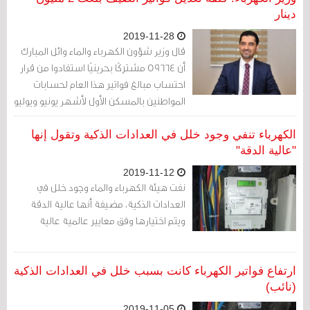
دينار
2019-11-28
قال وزير شؤون الكهرباء والماء وائل المبارك
أن 59664 مشتركًا بحرينيًا استفادوا من قرار
احتساب مبالغ فواتير هذا العام لحسابات
المواطنين بالمسكن الأول لأشهر يونيو ويوليو
وأغسطس، وكان استهلاكهم العام الحالي أكثر
من العام الماضي، وقد بلغت كلفة التعديل
الكهرباء تنفي وجود خلل في العدادات الذكية وتقول إنها
على فواتيرهم ما يقارب 2 مليون دينار
"عالية الدقة"
بحريني، وشملت التعديلات جميع المشتركين
2019-11-12
من تقدم منهم بشكوى ومن لم يتقدم
نفت هيئة الكهرباء والماء وجود خلل في
العدادات الذكية، مضيفة أنها عالية الدقة
ويتم اختيارها وفق معايير عالمية عالية
ارتفاع فواتير الكهرباء كانت بسبب خلل في العدادات الذكية
(نائب)
2019-11-05