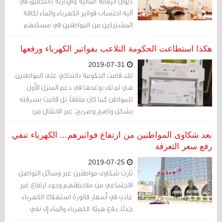
ديوان الرقابة المالية والإدارية بالتحقيق في
آلية احتساب فواتير الكهرباء والماء لكافة
المشتركين من المواطنين في مسكنهم
الأول (حساب واحد) والأفراد والمؤسسات،
وذلك للتأكد من عدم وجود خلل بما في ذلك
هكذا استطاعت الحكومة التلاعب بفواتير الكهرباء ورفعها
النواحي الفنية والتقنية والإجرائية
2019-07-31
لقد قامت الحكومة بالتذاكي على المواطنين،
هي لم تفِ بوعدها في دعم المنزل الأول
للمواطن كما كان متفقاً، بل قامت بسرقته
بشكل واضح وصريح، عبر الانتقال من
احتساب الفاتورة بشكل شهري إلى احتسابها
بشكل يومي، وهو ما أدى لارتفاع فواتير
بعد شكاوى المواطنين من ارتفاع فواتيرهم... الكهرباء تنفي
الكهرباء في المحصلة
رفع سعر التعرفة
2019-07-25
ثارت شكاوى مواطنين عبر وسائل التواصل
الاجتماعي من ملاحظتهم وجود ارتفاع غير
عادي في أسعار فاتورة استهلاك الكهرباء
جدلًا، دفع هيئة الكهرباء والماء إلى نفي
شكوك رفعها أسعار التعرفة دون إعلان