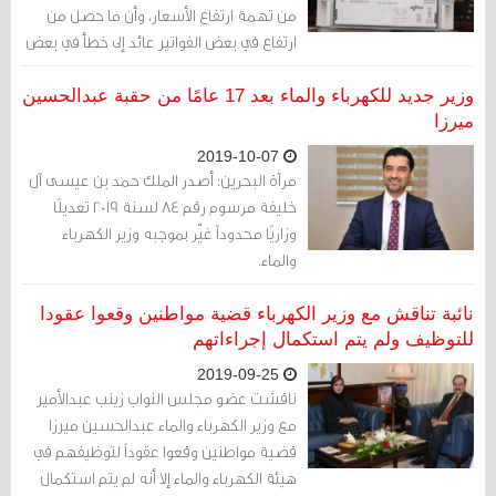
من تهمة ارتفاع الأسعار، وأن ما حصل من
ارتفاع في بعض الفواتير عائد إلى خطأ في بعض
التقديرات وحساب الفواتير
وزير جديد للكهرباء والماء بعد 17 عامًا من حقبة عبدالحسين
ميرزا
2019-10-07
مرآة البحرين: أصدر الملك حمد بن عيسى آل
خليفة مرسوم رقم 84 لسنة 2019 تعديلًا
وزاريًا محدوداً غيّر بموجبه وزير الكهرباء
والماء.
نائبة تناقش مع وزير الكهرباء قضية مواطنين وقعوا عقودا
للتوظيف ولم يتم استكمال إجراءاتهم
2019-09-25
ناقشت عضو مجلس النواب زينب عبدالأمير
مع وزير الكهرباء والماء عبدالحسين ميرزا
قضية مواطنين وقعوا عقوداً لتوظيفهم في
هيئة الكهرباء والماء إلا أنه لم يتم استكمال