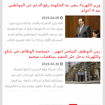
مسبق
وزير الكهرباء ينفي نية الحكومة رفع الدعم عن المواطنين
بعد 4 أعوام
2019-04-09
نفى وزير الكهرباء والماء عبدالحسين ميرزا
وجود نية لدى الحكومة لرفع الدعم الحكومي
عن خدمات الكهرباء للمواطنين والتي تقدم
للمسكن الأول، وذلك رداً على تصريح للنائب
أحمد السلوم
زمن التوظيف المباشر انتهى... خصخصة الوظائف في بابكو
والكهرباء تدخل حيّز التنفيذ بمناقصات ضخمة
2019-03-30
بدأت شركة نفط البحرين (بابكو) وهيئة
الكهرباء والماء التخلّي عن جانب كبير من
عمليّاتها لصالح شركات خاصة، بما فيها
توريد أيد عاملة لتنفيذ مهام محدّدة كالصيانة
والتشغيل، تحت إشراف المهندسين في
المؤسستين.