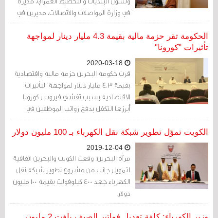
وشئون البلديات والتخطيط العمراني، مديرة
في وزارة المواصلات والاتصالات، مديرين في
مكتب النائب الأول لرئيس مجلس الوزراء،
مدير في مجلس احتياطي الأجيال القادمة
الحكومة تقر حزمة مالية بقيمة 4.3 مليار دينار لمواجهة
بوزارة المالية والاقتصاد الوطني، مدير في
تأثيرات "كورونا"
وزارة شؤون الكهرباء والماء، مدير في الهيئة
2020-03-18
الوطنية للنفط والغاز ومدير في هيئة تنظيم
قرت حكومة البحرين حزمة مالية واقتصادية
سوق العمل
بقيمة 4.3 مليار دينار لمواجهة التأثيرات
الاقتصادية بسبب تفشي فيروس كورونا
أبرزها التكفل بدفع رواتب الموظفين في
القطاع الخاص لمدة 3 أشهر من صندوق
التعطل، والتكفل أيضا بدفع فواتير
الكويت تموّل تطوير شبكة نقل الكهرباء بـ 100 مليون دولار
المؤسسات والأفراد الخاصة بفواتير الكهرباء
2019-12-04
لثلاثة أشهر مقبلة إضافة إلى عدد من القرارت
مرآة البحرين: وقعت الكويت والبحرين اتفاقية
الأخرى
لتمويل جانب من مشروع تطوير شبكة نقل
الكهرباء جهد 400 كيلوفولت بقيمة 100 مليون
دولار.
وزير الكهرباء: كلفة تعديل فواتير الصيف بلغت 2 مليون