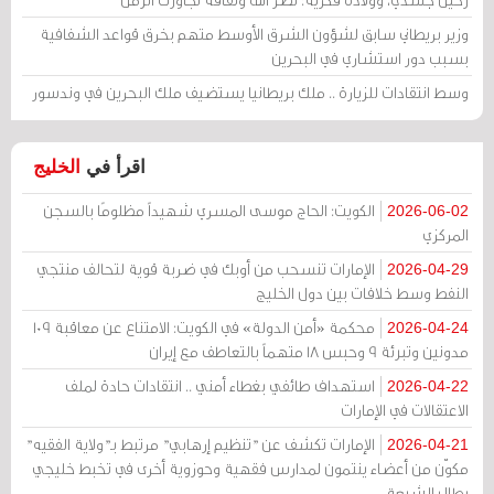
وزير بريطاني سابق لشؤون الشرق الأوسط متهم بخرق قواعد الشفافية
بسبب دور استشاري في البحرين
وسط انتقادات للزيارة .. ملك بريطانيا يستضيف ملك البحرين في وندسور
اقرأ في
الخليج
الكويت: الحاج موسى المسري شهيداً مظلومًا بالسجن
2026-06-02
المركزي
الإمارات تنسحب من أوبك في ضربة قوية لتحالف منتجي
2026-04-29
النفط وسط خلافات بين دول الخليج
محكمة «أمن الدولة» في الكويت: الامتناع عن معاقبة 109
2026-04-24
مدونين وتبرئة 9 وحبس 18 متهماً بالتعاطف مع إيران
استهداف طائفي بغطاء أمني .. انتقادات حادة لملف
2026-04-22
الاعتقالات في الإمارات
الإمارات تكشف عن "تنظيم إرهابي" مرتبط بـ"ولاية الفقيه"
2026-04-21
مكوّن من أعضاء ينتمون لمدارس فقهية وحوزوية أخرى في تخبط خليجي
يطال الشيعة