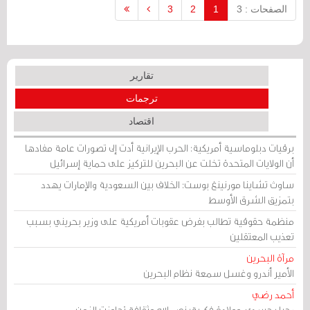
الصفحات : 3
1
2
3
تقارير
ترجمات
اقتصاد
برقيات دبلوماسية أمريكية: الحرب الإيرانية أدت إلى تصورات عامة مفادها
أن الولايات المتحدة تخلت عن البحرين للتركيز على حماية إسرائيل
ساوث تشاينا مورنينغ بوست: الخلاف بين السعودية والإمارات يهدد
بتمزيق الشرق الأوسط
منظمة حقوقية تطالب بفرض عقوبات أمريكية على وزير بحريني بسبب
تعذيب المعتقلين
مرآة البحرين
الأمير أندرو وغسل سمعة نظام البحرين
أحمد رضي
رحيل جسدي، وولادة فكرية: نصر الله وثقافة تجاوزت الزمن