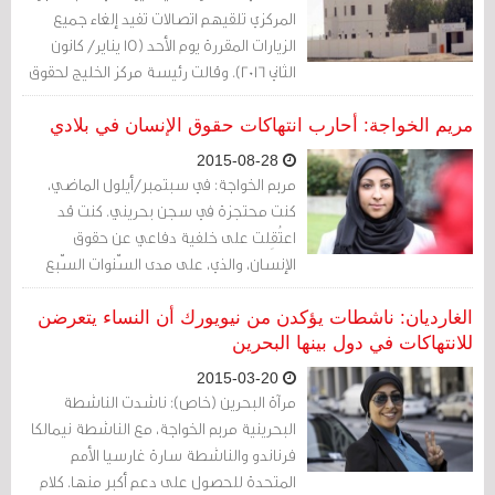
المركزي تلقيهم اتصالات تفيد إلغاء جميع
الزيارات المقررة يوم الأحد (15 يناير/ كانون
الثاني 2016). وقالت رئيسة مركز الخليج لحقوق
الإنسان مريم الخواجة "للتو تم إخبار عائلتي
بأن زيارة والدي المقررة ليوم الأحد (غدا) تم
مريم الخواجة: أحارب انتهاكات حقوق الإنسان في بلادي
إلغاءها. تم أيضا إلغاء الزيارة لـ 200 سجين في
2015-08-28
سجن جو". ويأتي ذلك في ضوء الإجراءات
مريم الخواجة: في سبتمبر/أيلول الماضي،
الأمنية الاحترازية إثر ورود أنباء عن نية
كنت محتجزة في سجن بحريني. كنت قد
السلطات تنفيذ أحكام بالإعدام بحق 3
اعتُقِلت على خلفية دفاعي عن حقوق
معتقلين سياسيين.
الإنسان، والذي، على مدى السّنوات السّبع
الماضية، قادني إلى قاعات الكونغرس والأمم
المتحدة وحول العالم في محاولة للتعريف
الغارديان: ناشطات يؤكدن من نيويورك أن النساء يتعرضن
بالانتهاكات التي ترتكبها الحكومة البحرينية
للانتهاكات في دول بينها البحرين
والأنظمة القمعية الأخرى في المنطقة.
2015-03-20
مرآة البحرين (خاص): ناشدت الناشطة
البحرينية مريم الخواجة، مع الناشطة نيمالكا
فرناندو والناشطة سارة غارسيا الأمم
المتحدة للحصول على دعم أكبر منها. كلام