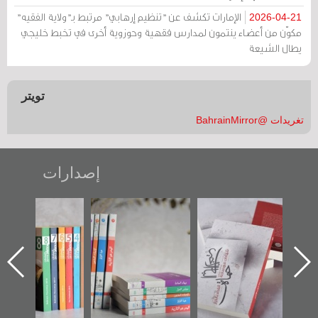
الإمارات تكشف عن "تنظيم إرهابي" مرتبط بـ"ولاية الفقيه"
2026-04-21
مكوّن من أعضاء ينتمون لمدارس فقهية وحوزوية أخرى في تخبط خليجي
يطال الشيعة
تويتر
تغريدات @BahrainMirror
إصدارات
خير":
تصنيف موضوعي
"مرآة البحرين"
«وطن عكر» ر
ل عن
للوثائق البريطانية
تصدر حصاد
جديدة لمعت
از
يقدمه «مركز أوال»
الساحات 2019
عسكري تصدر
حة
في سلسلة من 5
«مرآة البحر
أوال
كتب
وثيق