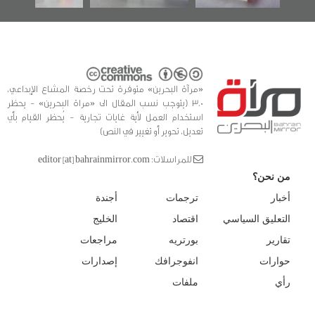
«مرآة البحرين» متوفرة تحت رخصة المشاع الإبداعي،
3.0 (يتوجب نسب المقال الى «مراة البحرين» - يحظر
استخدام العمل لأية غايات تجارية - يُحظر القيام بأي
تعديل، تحوير أو تغيير في النص)
للمراسلات: editor [at] bahrainmirror.com
من نحن؟
أخبار
ترجمات
أجندة
التعليق السياسي
اقتصاد
الخليج
تقارير
بورتريه
مراجعات
حوارات
انفوجرافك
إصدارات
رأي
ملفات