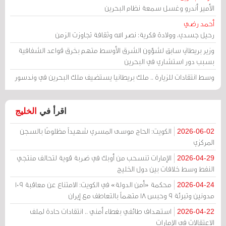
الأمير أندرو وغسل سمعة نظام البحرين
أحمد رضي
رحيل جسدي، وولادة فكرية: نصر الله وثقافة تجاوزت الزمن
وزير بريطاني سابق لشؤون الشرق الأوسط متهم بخرق قواعد الشفافية
بسبب دور استشاري في البحرين
وسط انتقادات للزيارة .. ملك بريطانيا يستضيف ملك البحرين في وندسور
اقرأ في
الخليج
الكويت: الحاج موسى المسري شهيداً مظلومًا بالسجن
2026-06-02
المركزي
الإمارات تنسحب من أوبك في ضربة قوية لتحالف منتجي
2026-04-29
النفط وسط خلافات بين دول الخليج
محكمة «أمن الدولة» في الكويت: الامتناع عن معاقبة 109
2026-04-24
مدونين وتبرئة 9 وحبس 18 متهماً بالتعاطف مع إيران
استهداف طائفي بغطاء أمني .. انتقادات حادة لملف
2026-04-22
الاعتقالات في الإمارات