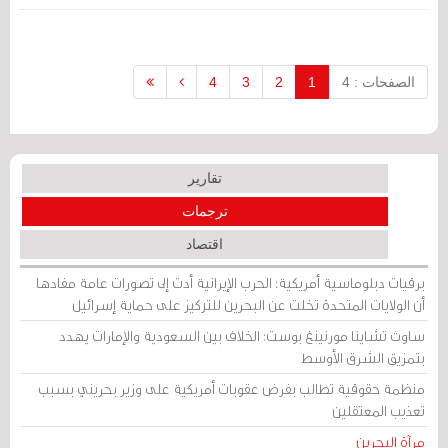
الخواجة جاء خلال مشاركتها في لقاء نُظّم في
نيويورك، وقد نظمته سيفيكوس، وهي
شبكة مدنية عالمية، تستضيف هذا العام
اللجنة المختصة بوضع المرأة في نيويورك.
الصفحات : 4
1
2
3
4
تقارير
ترجمات
اقتصاد
برقيات دبلوماسية أمريكية: الحرب الإيرانية أدت إلى تصورات عامة مفادها
أن الولايات المتحدة تخلت عن البحرين للتركيز على حماية إسرائيل
ساوث تشاينا مورنينغ بوست: الخلاف بين السعودية والإمارات يهدد
بتمزيق الشرق الأوسط
منظمة حقوقية تطالب بفرض عقوبات أمريكية على وزير بحريني بسبب
تعذيب المعتقلين
مرآة البحرين