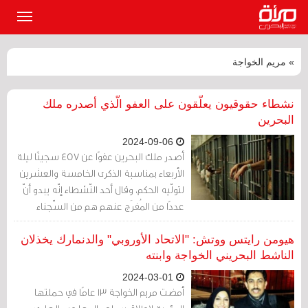
القائمة
الرئيسي
» مريم الخواجة
نشطاء حقوقيون يعلّقون على العفو الّذي أصدره ملك
البحرين
2024-09-06
أصدر ملك البحرين عفوًا عن 457 سجينًا ليلة
الأربعاء بمناسبة الذكرى الخامسة والعشرين
لتولّيه الحكم، وقال أحد النّشطاء إنّه يبدو أنّ
عددًا من المُفرَج عنهم هم من السّجناء
السّياسيين.
هيومن رايتس ووتش: "الاتحاد الأوروبي" والدنمارك يخذلان
الناشط البحريني الخواجة وابنته
2024-03-01
أمضت مريم الخواجة 13 عامًا في حملتها