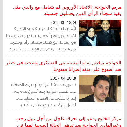
الأمريكيين من بينهم توماس كراجيسكي،
مريم الخواجة: الاتحاد الأوروبي لم يتعامل مع والدي مثل
وقد أعاد جايكوب سوليفان إرسالها إلى هيلاري
بقية سجناء الرأي الذين يحملون جنسيته
كلينتون.
2018-08-19
اتّهمت الناشطة البحرينية مريم الخواجة
الاتحاد الأوروبي بأنه مارس التمييز ضد والدها
في التعامل مع قضايا سجناء الرأي، وتحديدا
من هؤلاء الذين يحملون الجنسيات الأوروبية.
الخواجة يرفض نقله للمستشفى العسكري وصحته في خطر
بعد أسبوع على بدئه إضرابا مفتوحا
2017-04-20
تدهورت صحة الحقوقي البحريني المعتقل
عبد الهادي الخواجة بعد أسبوع على بدئه
إضرابا مفتوحا عن الطعام، احتجاجا على
تعامل إدارة سجن جو مع المعتقلين،
والأوضاع الأمنية والسياسية المتفاقمة في
البلاد.
مركز الخليج يدعو إلى تحرك عاجل من أجل نبيل رجب
وعبدالهادي الخواجة بعد تدهور الحالة الصحية لهما في