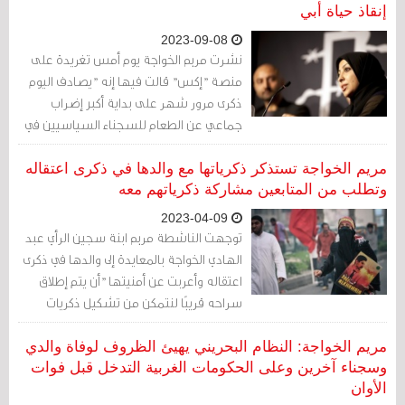
البلاد.
إنقاذ حياة أبي
2023-09-08
نشرت مريم الخواجة يوم أمس تغريدة على
منصة "إكس" قالت فيها إنه "يصادف اليوم
ذكرى مرور شهر على بداية أكبر إضراب
جماعي عن الطعام للسجناء السياسيين في
البحرين". وأعلنت الخواجة عن سفرها "إلى
البحرين الأسبوع المقبل لأحاول إنقاذ حياة
مريم الخواجة تستذكر ذكرياتها مع والدها في ذكرى اعتقاله
والدي السجين".
وتطلب من المتابعين مشاركة ذكرياتهم معه
2023-04-09
توجهت الناشطة مريم ابنة سجين الرأي عبد
الهادي الخواجة بالمعايدة إلى والدها في ذكرى
اعتقاله وأعربت عن أمنيتها "أن يتم إطلاق
سراحه قريبًا لنتمكن من تشكيل ذكريات
جديدة".
مريم الخواجة: النظام البحريني يهيئ الظروف لوفاة والدي
وسجناء آخرين وعلى الحكومات الغربية التدخل قبل فوات
الأوان