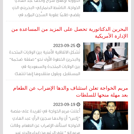
الدؤوبة لإطلاق سراح والدها عبد الهادي
الخواجة، الناشط الدنماركي-البحريني الذي
يقضي ظلمًا عقوبة السَّجن المؤبد في
البحرين نتيجة عمله الحقوقي السلمي. وفي
رسالة صادمة بتاريخ 19 فبراير/شباط، أعلنت
البحرين الدكتاتورية تحصل على المزيد من المساعدة من
مريم عن إصابتها بالسرطان.
الإدارة الأمريكية
2023-09-25
تُشَكل الاتفاقية الأمنية بين الولايات المتحدة
والبحرين الخطوة الأولى نحو "صفقة ضخمة"
بين الولايات المتحدة والسعودية في
المستقبل. ويقول منتقدوها إنها تنتهك
الدستور الأمريكي وتساعد جلادي البحرين.
مريم الخواجة تعلن استئناف والدها الإضراب عن الطعام
بعد مهلة منحها للسلطات
2023-09-19
أعلنت مريم الخواجة في تغريدة على منصة
"إكس" أن والدها سجين الرأي عبد الهادي
الخواجة استأنف الإضراب عن الطعام. وقالت
مريم إنه "على الرغم من إبداء والدي عبد