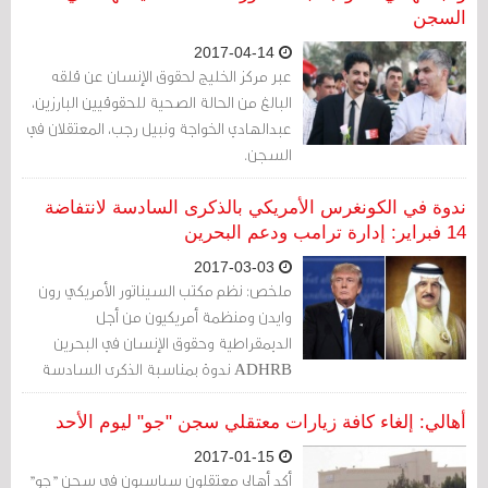
السجن
2017-04-14
عبر مركز الخليج لحقوق الإنسان عن قلقه
البالغ من الحالة الصحية للحقوقيين البارزين،
عبدالهادي الخواجة ونبيل رجب، المعتقلان في
السجن.
ندوة في الكونغرس الأمريكي بالذكرى السادسة لانتفاضة
14 فبراير: إدارة ترامب ودعم البحرين
2017-03-03
ملخص: نظم مكتب السيناتور الأمريكي رون
وايدن ومنظمة أمريكيون من أجل
الديمقراطية وحقوق الإنسان في البحرين
ADHRB ندوة بمناسبة الذكرى السادسة
لثورة 14 فبراير في البحرين، وذلك في مبنى
الكونغرس الأمريكي.
أهالي: إلغاء كافة زيارات معتقلي سجن "جو" ليوم الأحد
2017-01-15
أكد أهالي معتقلون سياسيون في سجن "جو"