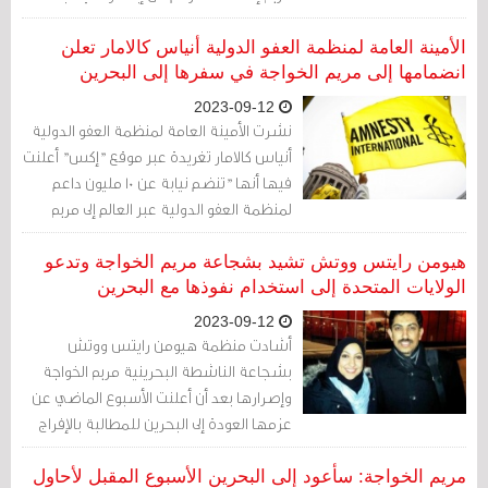
الهادي الخواجة حسن النية مع ادارة سجن
جو وتعليق إضرابه عن الطعام الاسبوع
الأمينة العامة لمنظمة العفو الدولية أنياس كالامار تعلن
الماضي، بشرط نقله لموعده مع طبيب
انضمامها إلى مريم الخواجة في سفرها إلى البحرين
القلب هذا الأسبوع، إلا أن الإدارة لم تلتزم
2023-09-12
بالعهد"...
نشرت الأمينة العامة لمنظمة العفو الدولية
أنياس كالامار تغريدة عبر موقع "إكس" أعلنت
فيها أنها "تنضم نيابة عن 10 مليون داعم
لمنظمة العفو الدولية عبر العالم إلى مريم
الخواجة في رحلة عودتها إلى البحرين
للمطالبة بالإفراج عن والدها، عبد الهادي
هيومن رايتس ووتش تشيد بشجاعة مريم الخواجة وتدعو
الخواجة، المسجون ظلمًا منذ أكثر من 12 عامُا،
الولايات المتحدة إلى استخدام نفوذها مع البحرين
وعن جميع سجناء الرأي".
2023-09-12
أشادت منظمة هيومن رايتس ووتش
بشجاعة الناشطة البحرينية مريم الخواجة
وإصرارها بعد أن أعلنت الأسبوع الماضي عن
عزمها العودة إلى البحرين للمطالبة بالإفراج
عن والدها سجين الرأي عبد الهادي الخواجة
وغيره من النشطاء المسجونين ظلمًا في
مريم الخواجة: سأعود إلى البحرين الأسبوع المقبل لأحاول