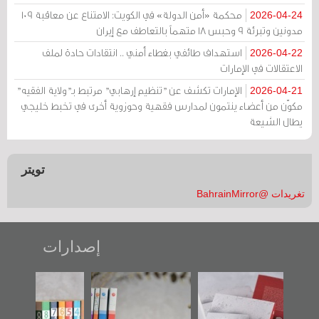
محكمة «أمن الدولة» في الكويت: الامتناع عن معاقبة 109
2026-04-24
مدونين وتبرئة 9 وحبس 18 متهماً بالتعاطف مع إيران
استهداف طائفي بغطاء أمني .. انتقادات حادة لملف
2026-04-22
الاعتقالات في الإمارات
الإمارات تكشف عن "تنظيم إرهابي" مرتبط بـ"ولاية الفقيه"
2026-04-21
مكوّن من أعضاء ينتمون لمدارس فقهية وحوزوية أخرى في تخبط خليجي
يطال الشيعة
تويتر
تغريدات @BahrainMirror
إصدارات
خير":
تصنيف موضوعي
"مرآة البحرين"
«وطن عكر» ر
ل عن
للوثائق البريطانية
تصدر حصاد
جديدة لمعت