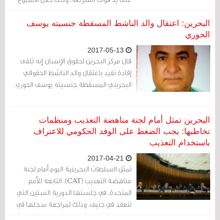
الثاني من شهر مايو/أيار الجاري.
البحرين: اعتقال والد الناشط المسقطة جنسيته يوسف
الحوري
2017-05-13
قال مركز البحرين لحقوق الإنسان إنه تلقى
إفادة تفيد باعتقال والد الناشط الحقوقي
البحريني المسقطة جنسيته يوسف الحوري.
البحرين تمثل أمام لجنة مناهضة التعذيب ومنظمات
تخاطبها: يجب الضغط على الوفد الحكومي للاعتراف
باستخدام التعذيب
2017-04-21
تمثل السلطات البحرينية اليوم أمام لجنة
مناهضة التعذيب (CAT)، التابعة للأمم
المتحدة، في جلستها الدورية الستين التي
تنعقد في جنيف، وذلك لمراجعة سجلها في
ما يتعلق بمناهضة التعذيب، ومناقشة