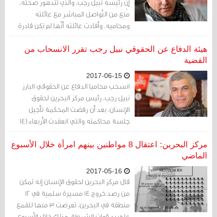
إن رئيسه نبيل رجب، والذي تتدهور صحته،
مُنِع من التّواصل المباشر مع عائلته
ومحاميه. وأفادت عائلته أنّها لم تكن قادرة
على التّواصل معه منذ الأسبوع الماضي.
هيئة الدفاع عن الحقوقي نبيل رجب تقرر الانسحاب من
القضية
2017-06-15
انسحب محاميا الدفاع عن الحقوقي البارز
نبيل رجب، رئيس مركز البحرين لحقوق
الإنسان، بعد أن رفضت المحكمة تأجيل
جلسة محاكمته والتي انعقدت الأربعاء (14
يونيو/ حزيران 2017) لتعذر حضوره بسبب
وضعه الصحي.
مركز البحرين: اعتقال 8 مواطنين بينهم امرأة خلال الأسبوع
الماضي
2017-05-16
قال مركز البحرين لحقوق الإنسان إنه تمكن
من رصد خروج 14 مسيرة سلمية في 12
منطقة في البحرين، تعرضت 3 منها للقمع
على يد قوات الشرطة، وذلك خلال الأسبوع