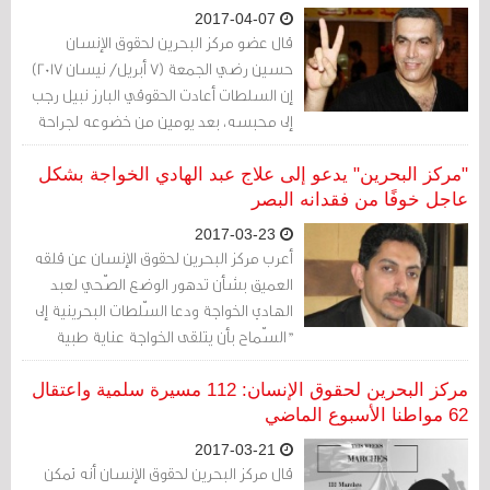
2017-04-07
قال عضو مركز البحرين لحقوق الإنسان
حسين رضي الجمعة (7 أبريل/ نيسان 2017)
إن السلطات أعادت الحقوقي البارز نبيل رجب
إلى محبسه، بعد يومين من خضوعه لجراحة
طبية.
"مركز البحرين" يدعو إلى علاج عبد الهادي الخواجة بشكل
عاجل خوفًا من فقدانه البصر
2017-03-23
أعرب مركز البحرين لحقوق الإنسان عن قلقه
العميق بشأن تدهور الوضع الصّحي لعبد
الهادي الخواجة ودعا السّلطات البحرينية إلى
"السّماح بأن يتلقى الخواجة عناية طبية
عاجلة وملائمة، الأمر الذي سيحول دون
إصابته بالعمى والمُضاعفات العصبية الحادة،
مركز البحرين لحقوق الإنسان: 112 مسيرة سلمية واعتقال
من دون تعريضه لعملية تفتيش مهينة وغير
62 مواطنا الأسبوع الماضي
ضرورية".
2017-03-21
قال مركز البحرين لحقوق الإنسان أنه تمكن