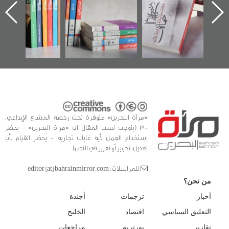
از
يقدمه «مركز أوال»
الساحات 2019
عسكري تصدر
حة
في سلسلة من 5
«مرآة البحر
أوال
كتب
وثيق
«مرآة البحرين» متوفرة تحت رخصة المشاع الإبداعي،
3.0 (يتوجب نسب المقال الى «مراة البحرين» - يحظر
استخدام العمل لأية غايات تجارية - يُحظر القيام بأي
تعديل، تحوير أو تغيير في النص)
للمراسلات: editor [at] bahrainmirror.com
من نحن؟
أخبار
ترجمات
أجندة
التعليق السياسي
اقتصاد
الخليج
تقارير
بورتريه
مراجعات