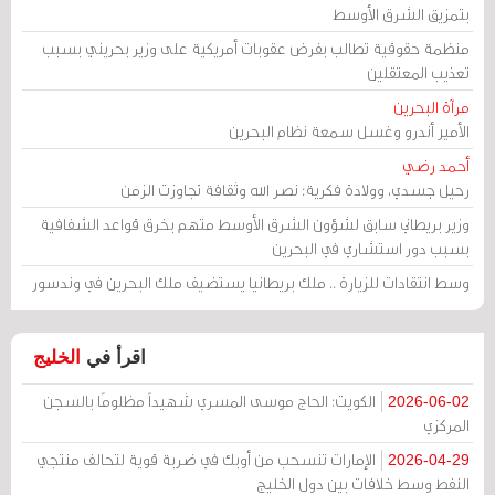
بتمزيق الشرق الأوسط
منظمة حقوقية تطالب بفرض عقوبات أمريكية على وزير بحريني بسبب
تعذيب المعتقلين
مرآة البحرين
الأمير أندرو وغسل سمعة نظام البحرين
أحمد رضي
رحيل جسدي، وولادة فكرية: نصر الله وثقافة تجاوزت الزمن
وزير بريطاني سابق لشؤون الشرق الأوسط متهم بخرق قواعد الشفافية
بسبب دور استشاري في البحرين
وسط انتقادات للزيارة .. ملك بريطانيا يستضيف ملك البحرين في وندسور
اقرأ في
الخليج
الكويت: الحاج موسى المسري شهيداً مظلومًا بالسجن
2026-06-02
المركزي
الإمارات تنسحب من أوبك في ضربة قوية لتحالف منتجي
2026-04-29
النفط وسط خلافات بين دول الخليج