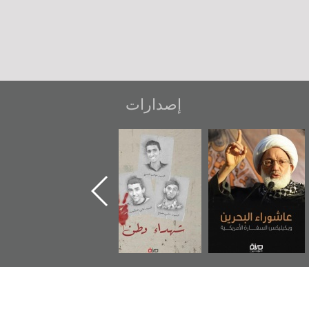
إصدارات
عاشوراء البحرين...
شهداء وطن
«جَوْ»: رواية
ويكيليكس السفارة
المعتقل جهاد
الأمريكية