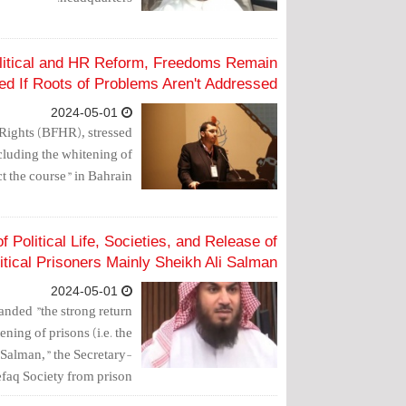
olitical and HR Reform, Freedoms Remain
ed If Roots of Problems Aren't Addressed
2024-05-01
Rights (BFHR), stressed
cluding the whitening of
ct the course" in Bahrain.
Political Life, Societies, and Release of
itical Prisoners Mainly Sheikh Ali Salman
2024-05-01
ded "the strong return
tening of prisons (i.e. the
i Salman," the Secretary-
faq Society from prison.