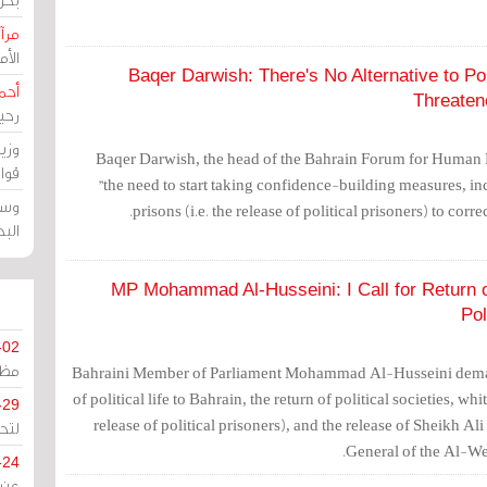
مرآة
الأ
Baqer Darwish: There's No Alternative to P
أحم
Threaten
رحي
وزي
Baqer Darwish, the head of the Bahrain Forum for Human 
قوا
"the need to start taking confidence-building measures, in
وسط
prisons (i.e. the release of political prisoners) to corre
الب
MP Mohammad Al-Husseini: I Call for Return of 
Pol
-02
مظل
Bahraini Member of Parliament Mohammad Al-Husseini deman
of political life to Bahrain, the return of political societies, whi
-29
release of political prisoners), and the release of Sheikh Al
لتح
General of the Al-We
-24