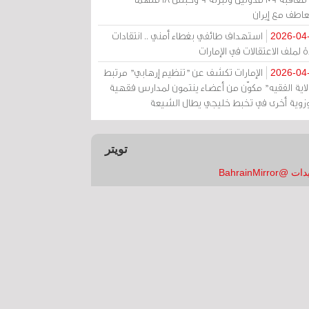
عاطف مع إيران
استهداف طائفي بغطاء أمني .. انتقادات
2026-04
 لملف الاعتقالات في الإمارات
الإمارات تكشف عن "تنظيم إرهابي" مرتبط
2026-04
ولاية الفقيه" مكوّن من أعضاء ينتمون لمدارس فقهية
زوية أخرى في تخبط خليجي يطال الشيعة
تويتر
 @BahrainMirror