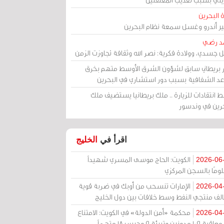
 البحرين
مير أندرو وغسل سمعة نظام البحرين
د رضي
ل جسدي، وولادة فكرية: نصر الله وثقافة تجاوزت الزمن
ر بريطاني سابق لشؤون الشرق الأوسط متهم بخرق
عد الشفافية بسبب دور استشاري في البحرين
 انتقادات للزيارة .. ملك بريطانيا يستضيف ملك
حرين في وندسور
اقرأ في
الخليج
الكويت: الحاج موسى المسري شهيداً
2026-06
ومًا بالسجن المركزي
الإمارات تنسحب من أوبك في ضربة قوية
2026-04
الف منتجي النفط وسط خلافات بين دول الخليج
محكمة «أمن الدولة» في الكويت: الامتناع
2026-04
عن معاقبة 109 مدونين وتبرئة 9 وحبس 18 متهماً