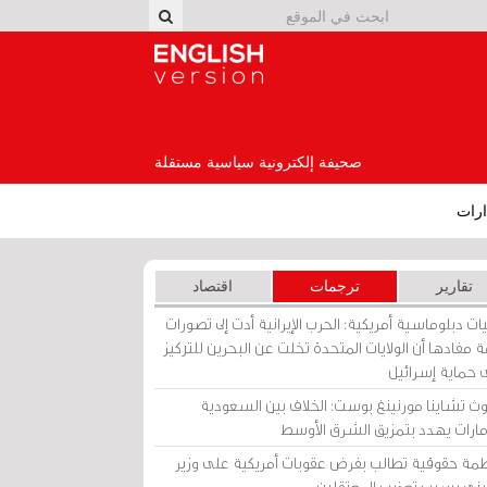
English Version
صحيفة إلكترونية سياسية مستقلة
رات
تقارير
ترجمات
اقتصاد
ات دبلوماسية أمريكية: الحرب الإيرانية أدت إلى تصورات
 مفادها أن الولايات المتحدة تخلت عن البحرين للتركيز
 حماية إسرائيل
ث تشاينا مورنينغ بوست: الخلاف بين السعودية
إمارات يهدد بتمزيق الشرق الأوسط
مة حقوقية تطالب بفرض عقوبات أمريكية على وزير
يني بسبب تعذيب المعتقلين