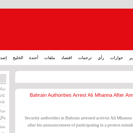
ير
حوارات
رأي
ترجمات
اقتصاد
ملفات
أجندة
الخليج
إصدا
برقي
عامة
Bahrain Authorities Arrest Ali Mhanna After An
على
ساو
وال
Security authorities in Bahrain arrested activist Ali Mhanna
after his announcement of participating in a protest outside
منظ
بحر