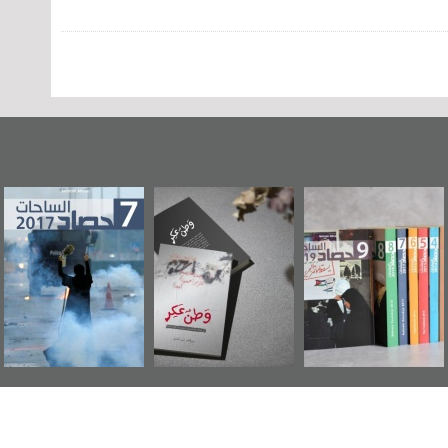
"مرآة البحرين"
«وطن عكر» رواية
حصاد 2017
تصدر حصاد
جديدة لمعتقل
الساحات 2019
عسكري تصدر عن
«مرآة البحرين»