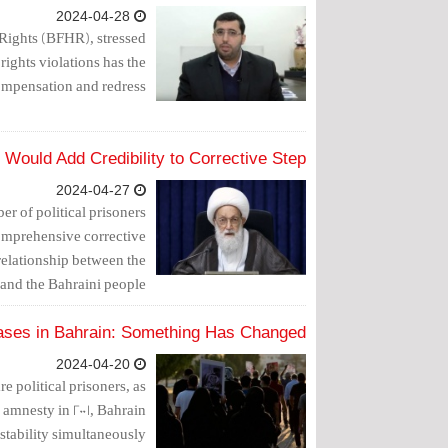
2024-04-28
Rights (BFHR), stressed
rights violations has the
ompensation and redress.
Would Add Credibility to Corrective Step
2024-04-27
er of political prisoners
comprehensive corrective
 relationship between the
 and the Bahraini people.
ases in Bahrain: Something Has Changed
2024-04-20
re political prisoners, as
l amnesty in 2001, Bahrain
stability simultaneously.