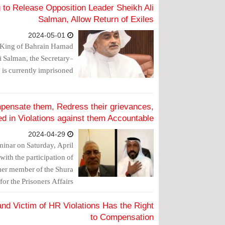
to Release Opposition Leader Sheikh Ali
Salman, Allow Return of Exiles
2024-05-01
 King of Bahrain Hamad
li Salman, the Secretary-
is currently imprisoned.
pensate them, Redress their grievances,
ed in Violations against them Accountable
2024-04-29
inar on Saturday, April
ith the participation of
rmer member of the Shura
or the Prisoners Affairs
Committee Jaafar Yahya.
and Victim of HR Violations Has the Right
to Compensation