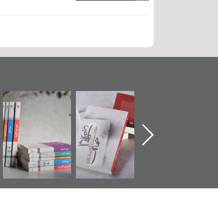
تدشين كتاب "من
"حماة الباب الأخير":
تصنيف موضوعي
أهل الجنة" عن
الإصدار الأول عن
للوثائق البريطانية
الشهيد سيد كاظم
اعتصام الدراز
يقدمه «مركز أوال»
السهلاوي في ذكراه
وأحداث ساحة
في سلسلة من 5
الفداء لمركز أوال
كتب
للدراسات والتوثيق