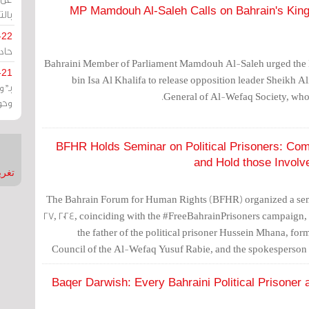
MP Mamdouh Al-Saleh Calls on Bahrain's King 
بالت
-22
حادة
Bahraini Member of Parliament Mamdouh Al-Saleh urged the
-21
bin Isa Al Khalifa to release opposition leader Sheikh A
بـ"
General of Al-Wefaq Society, who 
وحو
BFHR Holds Seminar on Political Prisoners: Com
and Hold those Involv
تغريدات
The Bahrain Forum for Human Rights (BFHR) organized a sem
27, 2024, coinciding with the #FreeBahrainPrisoners campaign, w
the father of the political prisoner Hussein Mhana, fo
Council of the Al-Wefaq Yusuf Rabie, and the spokesperson f
Baqer Darwish: Every Bahraini Political Prisoner 