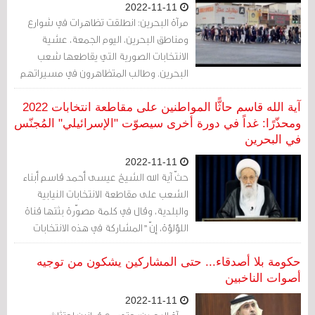
2022-11-11
مرآة البحرين: انطلقت تظاهرات في شوارع
ومناطق البحرين، اليوم الجمعة، عشية
الانتخابات الصورية التي يقاطعها شعب
البحرين. وطالب المتظاهرون في مسيراتهم
التي خرجوا بها عشية الانتخابات، الى مقاطعة
الانتخابات الصورية، وعدم المشاركة بها،
آية الله قاسم حاثًّا المواطنين على مقاطعة انتخابات 2022
معتبرين أنها تخدم المسار السياسي للطبقة
ومحذّرًا: غداً في دورة أخرى سيصوّت "الإسرائيلي" المُجنّس
في البحرين
الحاكمة وهو التطبيع مع الاحتلال الاسرائيلي.
2022-11-11
حثّ آية الله الشيخ عيسى أحمد قاسم أبناء
الشعب على مقاطعة الانتخابات النيابية
والبلدية، وقال في كلمة مصوّرة بثتها قناة
اللؤلؤة، إنّ "المشاركة في هذه الانتخابات
توقيعٌ على بقاء الوضع السيء الذي يصرخ
منه الآن الكُلّ -شعب البحرين الآن يستصرخ
حكومة بلا أصدقاء... حتى المشاركين يشكون من توجيه
ويستغيث من سوء ما عليه أوضاعه-،
أصوات الناخبين
المشاركة في الانتخاب والترشُّح تعني توقيع
2022-11-11
على بقاء هذا الوضع، لا بل على زيادته سوءً،