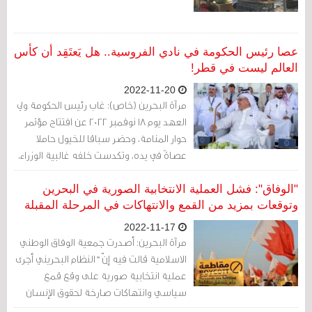
عصا رئيس الحكومة في نادي الفروسية.. هل يَعتَقِد أن كأس
العالم ليست في قطر!
2022-11-20
مرآة البحرين (خاص): غاب رئيس الحكومة ولي
العهد يوم 18 نوفمبر 2022 عن افتتاح مؤتمر
حوار المنامة، وحضر سباقا للخيول حاملا
عصاةً في يده، وتكدست خلفه غالبية الوزراء،
وفي ظهره تماما سفيران بريطانيان، السفير
الحالي، والسفير السابق إيان لينزي الذي أصبح
"الوفاق": فشل العملية الانتخابية الصورية في البحرين
موظفا لدى حكومة البحرين وتحديدا في
وتوقعات بمزيد من القمع والانتهاكات في المرحلة المقبلة
شركة ممتلكات.
2022-11-17
مرآة البحرين: أصدرت جمعية الوفاق الوطني
الاسلامية قالت فيه إنّ "النظام البحريني أجرى
عملية انتخابية صورية على وقع قمع
سياسي وانتهاكات صارخة لحقوق الإنسان
فيما يتوقع ارتفاع وتيرة الانتهاكات والتضييق