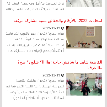
نواف المعاودة من أجل رفع نسبة المشاركة
في الانتخابات، إلا أنه اضطر في نهاية المطاف
لتزويرها بشكل فاضح.
انتخابات 2022: بالأرقام والحقائق نسبة مشاركة مزيّفة
2022-11-13
مرآة البحرين (خاص): رغم الألاعيب التي قامت
بها الحكومة لرفع نسبة المشاركة في
الانتخابات، إلا أنها اضطرت لتزوير النسبة بعد
أن تفاجأت بحجم الإعراض عن المشاركة من
قبل البحرينيين.
القاضية شاهد ما شافش حاجة: هااااا؟ شلون؟ صج؟
ماااعرف!
2022-11-13
مرآة البحرين (خاص): عاشت القاضية
البحرينية المسئولة عن اللجنة الإشرافية في
الدائرة الأولى بمحافظة العاصمة دوراً وهمياً
لمدة 12 ساعة قبل أن تتفاجأ بأنها مجرّد
أطرش في الزفّة.