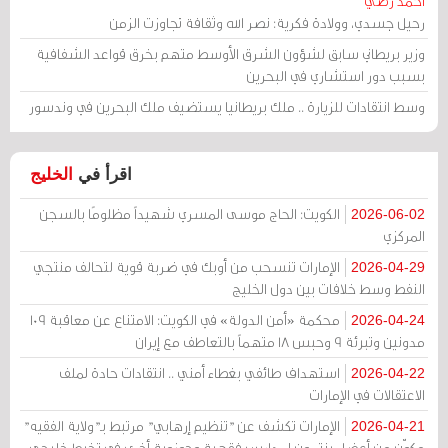
أحمد رضي
رحيل جسدي، وولادة فكرية: نصر الله وثقافة تجاوزت الزمن
وزير بريطاني سابق لشؤون الشرق الأوسط متهم بخرق قواعد الشفافية
بسبب دور استشاري في البحرين
وسط انتقادات للزيارة .. ملك بريطانيا يستضيف ملك البحرين في وندسور
اقرأ في
الخليج
الكويت: الحاج موسى المسري شهيداً مظلومًا بالسجن
2026-06-02
المركزي
الإمارات تنسحب من أوبك في ضربة قوية لتحالف منتجي
2026-04-29
النفط وسط خلافات بين دول الخليج
محكمة «أمن الدولة» في الكويت: الامتناع عن معاقبة 109
2026-04-24
مدونين وتبرئة 9 وحبس 18 متهماً بالتعاطف مع إيران
استهداف طائفي بغطاء أمني .. انتقادات حادة لملف
2026-04-22
الاعتقالات في الإمارات
الإمارات تكشف عن "تنظيم إرهابي" مرتبط بـ"ولاية الفقيه"
2026-04-21
مكوّن من أعضاء ينتمون لمدارس فقهية وحوزوية أخرى في تخبط خليجي