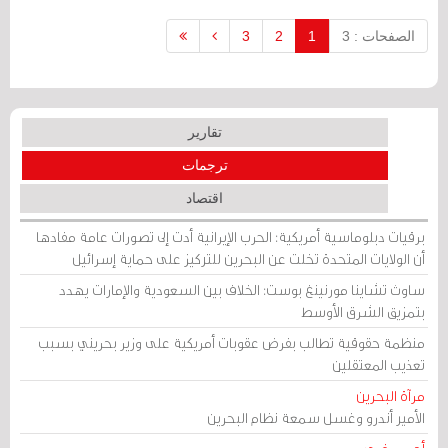
الصفحات : 3
1
2
3
تقارير
ترجمات
اقتصاد
برقيات دبلوماسية أمريكية: الحرب الإيرانية أدت إلى تصورات عامة مفادها
أن الولايات المتحدة تخلت عن البحرين للتركيز على حماية إسرائيل
ساوث تشاينا مورنينغ بوست: الخلاف بين السعودية والإمارات يهدد
بتمزيق الشرق الأوسط
منظمة حقوقية تطالب بفرض عقوبات أمريكية على وزير بحريني بسبب
تعذيب المعتقلين
مرآة البحرين
الأمير أندرو وغسل سمعة نظام البحرين