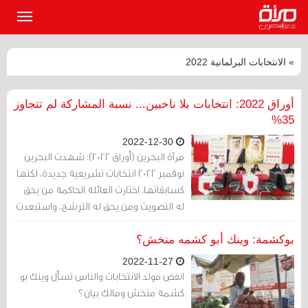
القائمة
الرئيسي
» الانتخابات البرلمانية 2022
أوراق 2022: انتخابات بلا ناخبين... نسبة المشاركة لم تتجاوز
35%
2022-12-30
مرآة البحرين (أوراق 2022): شهدت البحرين
نوفمبر 2022 انتخابات تشريعية جديدة، لكنها
كسابقاتها. اختارت العائلة الحاكمة من يحق
له التصويت ومن يحق له الترشح، واستبعدت
من تريد من العرس الانتخابي العائلي.
بوكشمة: وينك أبو كشمه منخش؟
2022-11-27
انفض مولد الانتخابات والناس تسأل وينك بو
كشمة منخش ومالك بيان؟