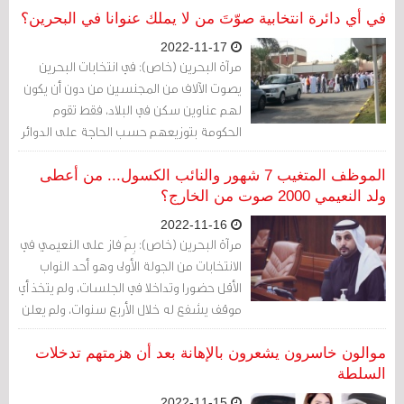
في المرحلة المقبلة".
في أي دائرة انتخابية صوّتَ من لا يملك عنوانا في البحرين؟
2022-11-17
مرآة البحرين (خاص): في انتخابات البحرين
يصوت الآلاف من المجنسين من دون أن يكون
لهم عناوين سكن في البلاد، فقط تقوم
الحكومة بتوزيعهم حسب الحاجة على الدوائر
الانتخابية وتعطيهم اسم المترشح المطلوب
فوزه.
الموظف المتغيب 7 شهور والنائب الكسول... من أعطى
ولد النعيمي 2000 صوت من الخارج؟
2022-11-16
مرآة البحرين (خاص): بِمَ فاز على النعيمي في
الانتخابات من الجولة الأولى وهو أحد النواب
الأقل حضورا وتداخلا في الجلسات، ولم يتخذ أي
موقف يشفع له خلال الأربع سنوات، ولم يعلن
حتى برنامجا انتخابيا هذا العام؟
موالون خاسرون يشعرون بالإهانة بعد أن هزمتهم تدخلات
السلطة
2022-11-15