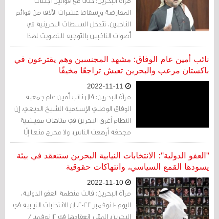
مرآة البحرين: حتى مع قوانين اجتثاث
وأيضاً توقيع على التطبيع القائم وتوسعة
المعارضة وإسقاط عشرات الآلاف من قوائم
رقعته وامتداد مداه وتركّزه وتعمّقه
الناخبين، تتدخل السلطات البحرينية في
واستفحاله خطراً وكارثة".
أصوات الناخبين بالتوجيه للتصويت لهذا
المترشح دون ذاك.
نائب أمين عام الوفاق: مشهد المجنسين وهم يقترعون في
باكستان مرعب والبحرين تعيش تراجعًا مخيفًا
2022-11-11
مرآة البحرين: قال نائب أمين عام جمعية
الوفاق الوطني الإسلامية الشيخ الديهي، إن
النظام أغرق البحرين في متاهات معيشية
مجحفة أرهقت الناس، ولا مخرج منها إلّا
بمشروع سياسيّ جاد لا ديكوري اعلاميّ يهدر
أموال الناس بعد فشل هذا النهج.
"العفو الدولية": الانتخابات النيابية البحرين ستنعقد في بيئة
يسودها القمع السياسي، وانتهاكات حقوقية
2022-11-10
مرآة البحرين: قالت منظمة العفو الدولية،
اليوم 10 نوفمبر 2022، إن الانتخابات النيابية في
البحرين، المقرر انعقادها في 12 نوفمبر/