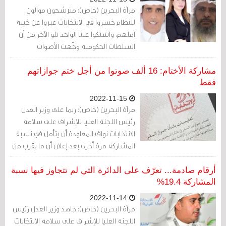
مرآة البحرين (خاص): مترشحون موالون
للنظام خسروا في الانتخابات عبروا عن خيبة
أملهم، واشتكوا علنا الواحد تلو الآخر من أن
السلطات الحكومية وجّهت الأصوات
لمنافسيهم بشكل علني وهذا خلاف لإرادة
الناس، مستنكرين تسلط الحكومة على
مشاركة الأختام: 16 ألف صوتوا من أجل ختم جوازاتهم
أصوات الناس.
فقط
2022-11-15
مرآة البحرين (خاص): ربما على وزير العدل
رئيس اللجنة العليا للإشراف على سلامة
الانتخابات نواف المعاودة أن يتأمل في نسبة
المشاركة مرة أخرى بعد إعلان أن ما يقرب من
16 ألف ناخب ألقوا ببطاقات باطلة في صناديق
الاقتراع ما نسبته 6.3% من المقترعين.
أرقام صادمة... تعرّف على الدائرة التي لم تتجاوز فيها نسبة
المشاركة 19.4%
2022-11-14
مرآة البحرين (خاص): جاهد وزير العدل رئيس
اللجنة العليا للإشراف على سلامة الانتخابات