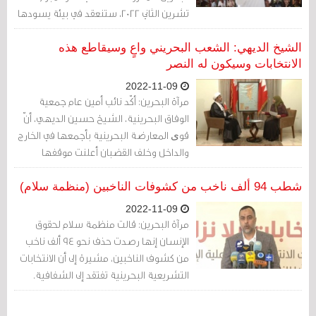
تشرين الثاني 2022، ستنعقد في بيئة يسودها
القمع السياسي، بعد مرور عقد ارتكبت
السلطات خلاله انتهاكات لحقوق الإنسان،
الشيخ الديهي: الشعب البحريني واعٍ وسيقاطع هذه
وفرضت القيود على المجتمع المدني، وحظرت
الانتخابات وسيكون له النصر
أحزاب المُعارَضة السياسية، وأغلقت الإعلام
2022-11-09
المستقل.
مرآة البحرين: أكّد نائب أمين عام جمعية
الوفاق البحرينية، الشيخ حسين الديهي، أنّ
قوی المعارضة البحرينية بأجمعها في الخارج
والداخل وخلف القضبان أعلنت موقفها
بمقاطعة الانتخابات النيابية، بسبب ديكتاتورية
النظام وتهميش الشعب وسلب القرار منهم،
شطب 94 ألف ناخب من كشوفات الناخبين (منظمة سلام)
موضحًا أنّ النظام يخطط لبناء سفارة
2022-11-09
"اسرائيلية"، بحيث يكون وكرًا استخباراتيًا
مرآة البحرين: قالت منظمة سلام لحقوق
ضخمًا في المنطقة للكيان، وسيشكل خطرًا
الإنسان إنها رصدت حذف نحو 94 ألف ناخب
على البحرين وعلى المنطقة بأكملها.
من كشوف الناخبين، مشيرة إلى أن الانتخابات
التشريعية البحرينية تفتقد إلى الشفافية.