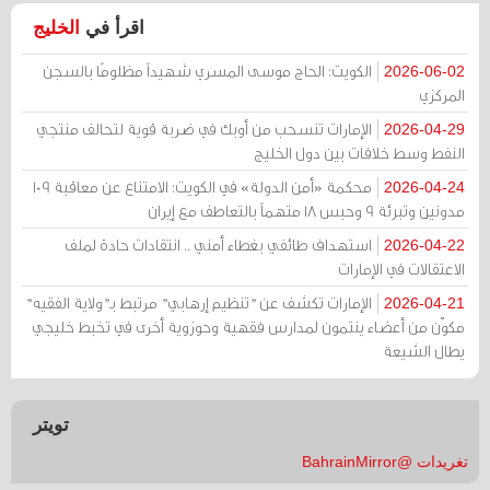
اقرأ في
الخليج
الكويت: الحاج موسى المسري شهيداً مظلومًا بالسجن
2026-06-02
المركزي
الإمارات تنسحب من أوبك في ضربة قوية لتحالف منتجي
2026-04-29
النفط وسط خلافات بين دول الخليج
محكمة «أمن الدولة» في الكويت: الامتناع عن معاقبة 109
2026-04-24
مدونين وتبرئة 9 وحبس 18 متهماً بالتعاطف مع إيران
استهداف طائفي بغطاء أمني .. انتقادات حادة لملف
2026-04-22
الاعتقالات في الإمارات
الإمارات تكشف عن "تنظيم إرهابي" مرتبط بـ"ولاية الفقيه"
2026-04-21
مكوّن من أعضاء ينتمون لمدارس فقهية وحوزوية أخرى في تخبط خليجي
يطال الشيعة
تويتر
تغريدات @BahrainMirror