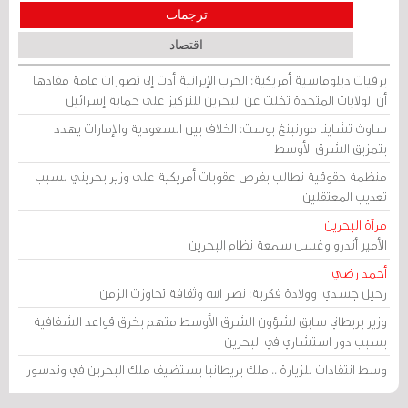
ترجمات
اقتصاد
برقيات دبلوماسية أمريكية: الحرب الإيرانية أدت إلى تصورات عامة مفادها
أن الولايات المتحدة تخلت عن البحرين للتركيز على حماية إسرائيل
ساوث تشاينا مورنينغ بوست: الخلاف بين السعودية والإمارات يهدد
بتمزيق الشرق الأوسط
منظمة حقوقية تطالب بفرض عقوبات أمريكية على وزير بحريني بسبب
تعذيب المعتقلين
مرآة البحرين
الأمير أندرو وغسل سمعة نظام البحرين
أحمد رضي
رحيل جسدي، وولادة فكرية: نصر الله وثقافة تجاوزت الزمن
وزير بريطاني سابق لشؤون الشرق الأوسط متهم بخرق قواعد الشفافية
بسبب دور استشاري في البحرين
وسط انتقادات للزيارة .. ملك بريطانيا يستضيف ملك البحرين في وندسور