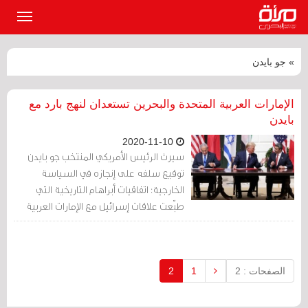
القائمة
الرئيسي
» جو بايدن
الإمارات العربية المتحدة والبحرين تستعدان لنهج بارد مع
بايدن
2020-11-10
سيرث الرئيس الأمريكي المنتخب جو بايدن
توقيع سلفه على إنجازه في السياسة
الخارجية: اتفاقيات أبراهام التاريخية التي
طبّعت علاقات إسرائيل مع الإمارات العربية
المتحدة والبحرين. الاتفاقية، التي دعمتها
السعودية بهدوء، تمثل خطوة عملاقة نحو
السلام والاستقرار في الشرق الأوسط، لكنها
تتضمن بعض القيود على الدول الخليجية،
الصفحات : 2
1
2
التي قد تلاقي استقبالًا أكثر برودة من إدارة
بايدن العام المقبل.