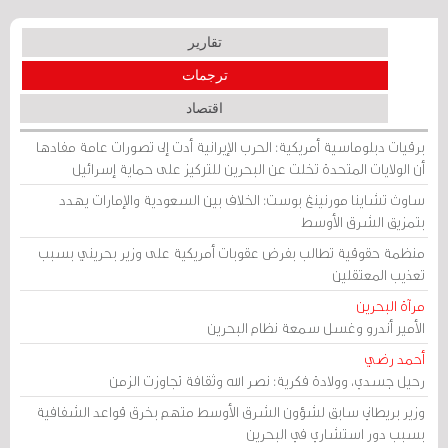
تقارير
ترجمات
اقتصاد
برقيات دبلوماسية أمريكية: الحرب الإيرانية أدت إلى تصورات عامة مفادها
أن الولايات المتحدة تخلت عن البحرين للتركيز على حماية إسرائيل
ساوث تشاينا مورنينغ بوست: الخلاف بين السعودية والإمارات يهدد
بتمزيق الشرق الأوسط
منظمة حقوقية تطالب بفرض عقوبات أمريكية على وزير بحريني بسبب
تعذيب المعتقلين
مرآة البحرين
الأمير أندرو وغسل سمعة نظام البحرين
أحمد رضي
رحيل جسدي، وولادة فكرية: نصر الله وثقافة تجاوزت الزمن
وزير بريطاني سابق لشؤون الشرق الأوسط متهم بخرق قواعد الشفافية
بسبب دور استشاري في البحرين