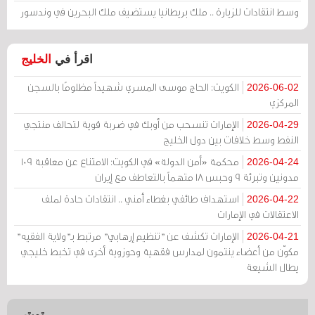
وسط انتقادات للزيارة .. ملك بريطانيا يستضيف ملك البحرين في وندسور
اقرأ في
الخليج
الكويت: الحاج موسى المسري شهيداً مظلومًا بالسجن
2026-06-02
المركزي
الإمارات تنسحب من أوبك في ضربة قوية لتحالف منتجي
2026-04-29
النفط وسط خلافات بين دول الخليج
محكمة «أمن الدولة» في الكويت: الامتناع عن معاقبة 109
2026-04-24
مدونين وتبرئة 9 وحبس 18 متهماً بالتعاطف مع إيران
استهداف طائفي بغطاء أمني .. انتقادات حادة لملف
2026-04-22
الاعتقالات في الإمارات
الإمارات تكشف عن "تنظيم إرهابي" مرتبط بـ"ولاية الفقيه"
2026-04-21
مكوّن من أعضاء ينتمون لمدارس فقهية وحوزوية أخرى في تخبط خليجي
يطال الشيعة
تويتر