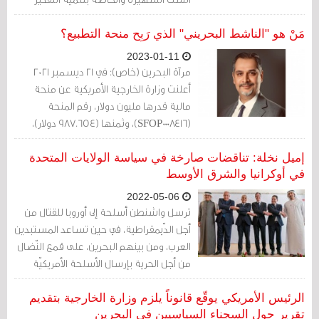
والحس الإبداعي. إنها قبّعات رجل السلطة
الطامع والمتطلّع إلى البعيد.
مَنْ هو "الناشط البحريني" الذي رَبِح منحة التطبيع؟
2023-01-11
مرآة البحرين (خاص): في 21 ديسمبر 2021
أعلنت وزارة الخارجية الأمريكية عن منحة
مالية قدرها مليون دولار، رقم المنحة
(SFOP0008416)، وثمنها (987.654 دولار)،
جاءت تحت عنوان: المنظمات العاملة على
تقوية الحريات الأساسية وسيادة القانون في
إميل نخلة: تناقضات صارخة في سياسة الولايات المتحدة
البحرين.
في أوكرانيا والشرق الأوسط
2022-05-06
ترسل واشنطن أسلحة إلى أوروبا للقتال من
أجل الدّيمقراطية، في حين تساعد المستبدين
العرب، ومن بينهم البحرين، على قمع النّضال
من أجل الحرية بإرسال الأسلحة الأمريكيّة
إليهم.
الرئيس الأمريكي يوقّع قانوناً يلزم وزارة الخارجية بتقديم
تقرير حول السجناء السياسيين في البحرين