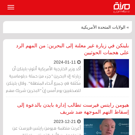
القائمة
الرئيسي
» الولايات المتحدة الأمريكية
بلينكن في زيارة غير معلنة إلى البحرين: من المهم الرد
على هجمات الحوثيين
2024-01-11
أكد وزير الخارجية الأمريكية أنتوني بلينكن أن
زيارته إلى البحرين "جزء من حملة دبلوماسية
مُكَثفة في جميع أنحاء المنطقة". وقال بلينكن
للصحفيين يوم أمس إنّ "البحرين شريك مهم
للولايات المتحدة وموطن للأسطول
الخامس".
هيومن رايتس فيرست تطالب إدارة بايدن بالدعوة إلى
إسقاط التهم الموجهة ضد شريف
2023-12-21
أعربت منظمة هيومن رايتس فيرست عن