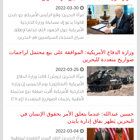
2022-03-30
مرآة البحرين: وقع الرئيس الأمريكي جو بايدن
قانوناً يدعو إلى مساءلة وزارة الخارجية
الأمريكية حول الجهود التي تبذلها لإطلاق
سراح السجناء السياسيين في البحرين.
وزارة الدفاع الأمريكية: الموافقة على بيع محتمل لراجمات
صواريخ متعددة للبحرين
2022-03-25
مرآة البحرين (رويترز): قالت وزارة الدفاع
الأمريكية (البنتاجون) يوم الخميس إن وزارة
الخارجية الأمريكية أقرت صفقة بيع محتملة
لأنظمة راجمات الصواريخ المتعددة (إم270)
المحدثة للبحرين وعتاد ومعدات مرتبطة بها
بتكلفة تقديرية تبلغ 176 مليون دولار.
حسين عبدالله: عندما يتعلق الأمر بحقوق الإنسان في
البحرين يَظهر نفاق إدارة بايدن
2022-03-04
مرآة البحرين: انتقد المدير التنفيذي لمنظمة