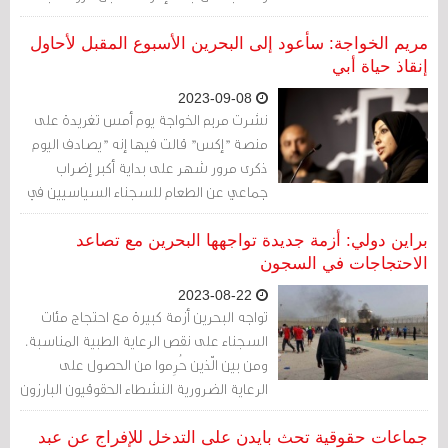
المطالب، وذلك وفق ما ذكرته مصادر حقوقية.
مريم الخواجة: سأعود إلى البحرين الأسبوع المقبل لأحاول
إنقاذ حياة أبي
2023-09-08
نشرت مريم الخواجة يوم أمس تغريدة على
منصة "إكس" قالت فيها إنه "يصادف اليوم
ذكرى مرور شهر على بداية أكبر إضراب
جماعي عن الطعام للسجناء السياسيين في
البحرين". وأعلنت الخواجة عن سفرها "إلى
البحرين الأسبوع المقبل لأحاول إنقاذ حياة
براين دولي: أزمة جديدة تواجهها البحرين مع تصاعد
والدي السجين".
الاحتجاجات في السجون
2023-08-22
تواجه البحرين أزمة كبيرة مع احتجاج مئات
السجناء على نقص الرعاية الطبية المناسبة.
ومن بين الّذين حُرِموا من الحصول على
الرعاية الضرورية النشطاء الحقوقيون البارزون
عبد الهادي الخواجة وعبد الجليل السنكيس
وحسن مشيمع، المعتقلون منذ احتجاجاتهم
جماعات حقوقية تحث بايدن على التدخل للإفراج عن عبد