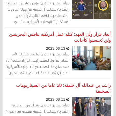
مرآة البحرين (خاص): مؤخرا، عاد وزير الداخلية
راشد بن عبدالله آل خليفة من جولة للولايات
المتحدة، حيث التقى النائب الأول لمدير
الاستخبارات الوطنية الأمريكية ستاسي
ديكسون وشارك معها في حلقة نقاشية عن
التعاون الأمني بين البلدين، كما التقى راشد
أبعاد قرار ولي العهد: كتلة عمل أمريكية تنافس البحرينيين
بن عبدالله وزير الأمن الداخلي الأمريكي.
ولن يُحتسبوا كأجانب
2023-06-13
مرآة البحرين (خاص): ما هي خلفيات الأمر
الصادر عن ولي العهد رئيس الوزراء سلمان بن
حمد بمنح حق العمل لعوائل الجنود الأمريكيين
العاملين في القاعدة العسكرية في البحرين
والأسطول الخامس؟
راشد بن عبدالله آل خليفة: 20 عاما من السيناريوهات
السخيفة
2023-06-11
مرآة البحرين (خاص): تسلّم وزير الداخلية
راشد بن عبدالله آل خليفة منصبه قبل نحو 20