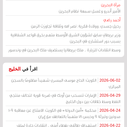
مرآة البحرين
الأمير أندرو وغسل سمعة نظام البحرين
أحمد رضي
رحيل جسدي، وولادة فكرية: نصر الله وثقافة تجاوزت الزمن
وزير بريطاني سابق لشؤون الشرق الأوسط متهم بخرق قواعد الشفافية
بسبب دور استشاري في البحرين
وسط انتقادات للزيارة .. ملك بريطانيا يستضيف ملك البحرين في وندسور
اقرأ في
الخليج
الكويت: الحاج موسى المسري شهيداً مظلومًا بالسجن
2026-06-02
المركزي
الإمارات تنسحب من أوبك في ضربة قوية لتحالف منتجي
2026-04-29
النفط وسط خلافات بين دول الخليج
محكمة «أمن الدولة» في الكويت: الامتناع عن معاقبة 109
2026-04-24
مدونين وتبرئة 9 وحبس 18 متهماً بالتعاطف مع إيران
استهداف طائفي بغطاء أمني .. انتقادات حادة لملف
2026-04-22