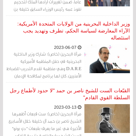
عاما، ضمن تغييرات أرادها الملك لتحجيم
نفوذ عمه رئيس الوزراء السابق خليفة بن
سلمان آل خليفة.
وزير الداخلية البحرينية من الولايات المتحدة الأمريكية:
الآراء المعارضة لسياسة الحكم، تطرف وتهديد يجب
استئصاله
2023-06-07
مرآة البحرين (خاص): شارك وزير الداخلية
البحرينية في حفل المنظمة الأميركية
D.A.R.E وهي منظمة تقدم التدريب للضباط
الأمنيين، كان لها برنامج لمكافحة الإدمان
اسمه "معًا" ثم تحوّل إلى برنامج لمكافحة
العنف والإدمان.
القبّعات الست للشيخ ناصر بن حمد "لا حدود لأطماع رجل
السلطة القوي القادم"
2023-03-13
مرآة البحرين (خاص): ست قبعات أظهرها
الشيخ ناصر بن حمد آل خليفة خلال الأسابيع
الأخيرة هي غير ما يعرف بقبعات "دي بونو"
الست الشهيرة والخاصة بتنمية التفكير