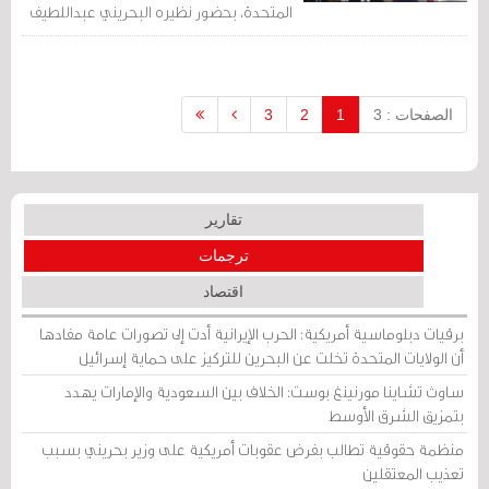
المتحدة، بحضور نظيره البحريني عبداللطيف
الزياني.
الصفحات : 3
1
2
3
تقارير
ترجمات
اقتصاد
برقيات دبلوماسية أمريكية: الحرب الإيرانية أدت إلى تصورات عامة مفادها
أن الولايات المتحدة تخلت عن البحرين للتركيز على حماية إسرائيل
ساوث تشاينا مورنينغ بوست: الخلاف بين السعودية والإمارات يهدد
بتمزيق الشرق الأوسط
منظمة حقوقية تطالب بفرض عقوبات أمريكية على وزير بحريني بسبب
تعذيب المعتقلين