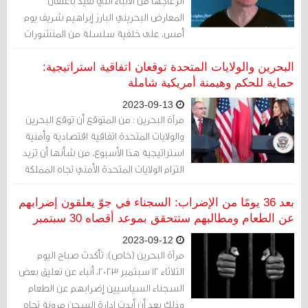
انزعاجها من الأنباء التي تفيد باعتقال
المعارض البحريني البارز إبراهيم شريف يوم
أمس، على خلفية سلسلة من المنشورات
على وسائل التواصل الاجتماعي، انتقد فيها
شريف الحكومة البحرينية ومشاركتها في
البحرين والولايات المتحدة توقعان اتفاقية استراتيجية:
تحالف تقوده الولايات المتحدة في خليج عدن.
حماية للحكم وهيمنة أمريكية شاملة
2023-09-13
مرآة البحرين : من المتوقع أن توقع البحرين
والولايات المتحدة اتفاقية اقتصادية وأمنية
استراتيجية هذا الأسبوع، من شأنها أن تزيد
التزام الولايات المتحدة الأمني تجاه المملكة
وفقاً لتقارير إعلامية أمريكية.
بعد 36 يومًا من الإضراب: السجناء في جوّ يعلقون إضرابهم
عن الطعام ومطالبهم ستتحقق بموعد أقصاه 30 سبتمبر
2023-09-12
مرآة البحرين (خاص): تأكدت صباح اليوم
الثلاثاء 12 سبتمبر 2023، أنباء عن تعليق بعض
السجناء السياسيين إضرابهم عن الطعام
وذلك بعد أن أبدت إدارة السجن مرونة تجاه