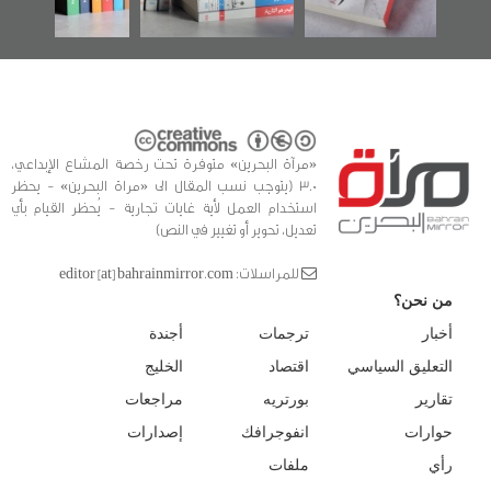
«مرآة البحرين» متوفرة تحت رخصة المشاع الإبداعي،
3.0 (يتوجب نسب المقال الى «مراة البحرين» - يحظر
استخدام العمل لأية غايات تجارية - يُحظر القيام بأي
تعديل، تحوير أو تغيير في النص)
للمراسلات: editor [at] bahrainmirror.com
من نحن؟
أخبار
ترجمات
أجندة
التعليق السياسي
اقتصاد
الخليج
تقارير
بورتريه
مراجعات
حوارات
انفوجرافك
إصدارات
رأي
ملفات