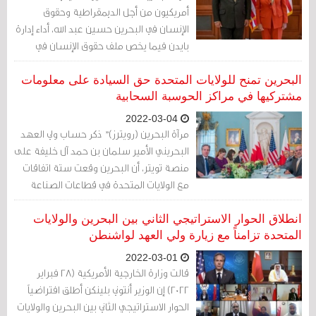
أمريكيون من أجل الديمقراطية وحقوق
الإنسان في البحرين حسين عبد الله، أداء إدارة
بايدن فيما يخص ملف حقوق الإنسان في
البحرين وقال إن أدائها يظهر "النفاق".
البحرين تمنح للولايات المتحدة حق السيادة على معلومات
مشتركيها في مراكز الحوسبة السحابية
2022-03-04
مرآة البحرين (رويترز)" ذكر حساب ولي العهد
البحريني الأمير سلمان بن حمد آل خليفة على
منصة تويتر، أن البحرين وقعت ستة اتفاقات
مع الولايات المتحدة في قطاعات الصناعة
والخدمات اللوجستية وعلوم الفضاء
وتكنولوجيا المعلومات.
انطلاق الحوار الاستراتيجي الثاني بين البحرين والولايات
المتحدة تزامناً مع زيارة ولي العهد لواشنطن
2022-03-01
قالت وزارة الخارجية الأمريكية (28 فبراير
2022) إن الوزير أنتوني بلينكن أطلق افتراضياً
الحوار الاستراتيجي الثاني بين البحرين والولايات