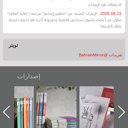
الاعتقالات في الإمارات
الإمارات تكشف عن "تنظيم إرهابي" مرتبط بـ"ولاية الفقيه"
2026-04-21
مكوّن من أعضاء ينتمون لمدارس فقهية وحوزوية أخرى في تخبط خليجي
يطال الشيعة
تويتر
تغريدات @BahrainMirror
إصدارات
ب الأخير":
تصنيف موضوعي
"مرآة البحرين"
«وطن عك
الأول عن
للوثائق البريطانية
تصدر حصاد
جديدة 
الدراز
يقدمه «مركز أوال»
الساحات 2019
عسكري ت
 ساحة
في سلسلة من 5
«مرآة ا
ركز أوال
كتب
والتوثيق