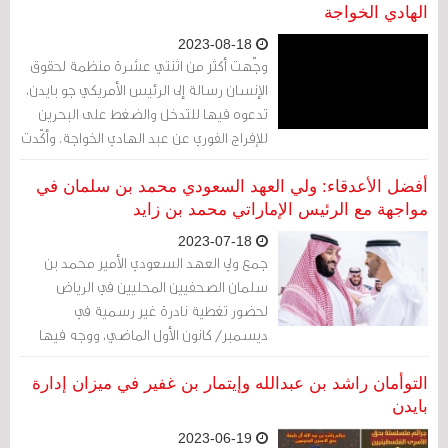
السلمية في العام 2011.
الهادي الخواجة
2023-08-18
وجّهت أكثر من اثنتي عشرة منظمة لحقوق
الإنسان رسالة إلى الرئيس الأمريكي جو بايدن،
تدعوه فيها للتدخل والضغط على البحرين
للإفراج الفوري عن عبد الهادي الخواجة. وأكّدت
المنظمات في الرسالة أنّ "احترام حقوق
الإنسان يرتبط ارتباطًا وثيقًا بمصالح الأمن
أفضل الأعدقاء: ولي العهد السعودي محمد بن سلمان في
القومي للولايات المتحدة، وأن استمرار حجز
مواجهة مع الرئيس الإماراتي محمد بن زايد
المدافع البحريني البارز عن حقوق الإنسان لدى
2023-07-18
البحرين واحتمال وفاته يهددان تلك المصالح"
جمع ولي العهد السعودي الأمير محمد بن
مضيفة أن "وضع الخواجة خطير ويتطلب
سلمان الصحفيين المحليين في الرياض
تجاوبًا عاجلًا".
لحضور تغطية نادرة غير رسمية في
ديسمبر/ كانون الأول الماضي، ووجه فيها
رسالة مذهلة وقال إن الإمارات، حليف بلاده
منذ عقود، "طعنتنا في الظهر".
التوأمان راشد بن عبدالله وإيتمار بن غفير في ميزان إدارة
بايدن
2023-06-19