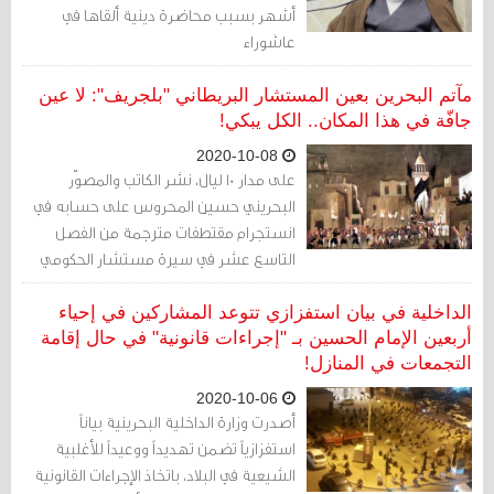
أشهر بسبب محاضرة دينية ألقاها في
عاشوراء
مآتم البحرين بعين المستشار البريطاني "بلجريف": لا عين
جافّة في هذا المكان.. الكل يبكي!
2020-10-08
على مدار 10 ليال، نشر الكاتب والمصوّر
البحريني حسين المحروس على حسابه في
انستجرام مقتطفات مترجمة من الفصل
التاسع عشر في سيرة مستشار الحكومي
البريطاني السابق تشارلز بلجريف "العمود
الشخصي (1960)"، والذي كان كلّه حول تجربته
الداخلية في بيان استفزازي تتوعد المشاركين في إحياء
في عاشوراء في البحرين. يقول المحروس إن
أربعين الإمام الحسين بـ "إجراءات قانونية" في حال إقامة
التجمعات في المنازل!
الكتب المترجمة لسيرته ومذكرات بلجريف
تجاوزت هذا الفصل وأهملته تمامًا ولم
2020-10-06
تترجمه!
أصدرت وزارة الداخلية البحرينية بياناً
استفزازياً تضمن تهديداً ووعيداً للأغلبية
الشيعية في البلاد، باتخاذ الإجراءات القانونية