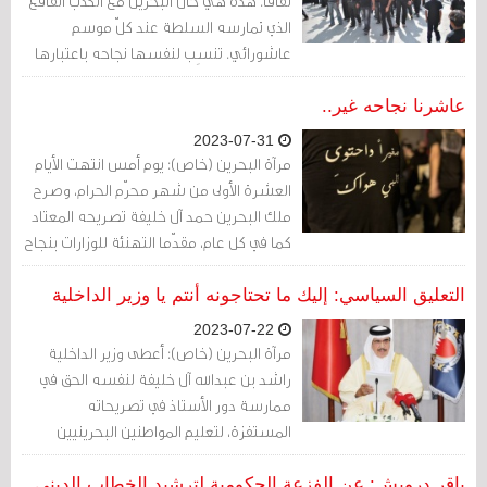
نفاقًا. هذه هي حال البحرين مع الكذب الفاقع
الذي تمارسه السلطة عند كلّ موسم
عاشورائي. تنسِب لنفسها نجاحه باعتبارها
المُفضِلة على أهل العزاء، ومن تابع احتضان
عشرات البلدات والقرى البحرينية لموسم
عاشرنا نجاحه غير..
الأحزان يتلمّس سرّ تميّز أصغر بلد خليجي
2023-07-31
وعربي من بين جميع الدول المُسلمة في
مرآة البحرين (خاص): يوم أمس انتهت الأيام
خريطة الإحياء الحسيني.
العشرة الأولى من شهر محرّم الحرام، وصرح
ملك البحرين حمد آل خليفة تصريحه المعتاد
كما في كل عام، مقدّما التهنئة للوزارات بنجاح
الموسم العاشورائي.
التعليق السياسي: إليك ما تحتاجونه أنتم يا وزير الداخلية
2023-07-22
مرآة البحرين (خاص): أعطى وزير الداخلية
راشد بن عبدالله آل خليفة لنفسه الحق في
ممارسة دور الأستاذ في تصريحاته
المستفزة، لتعليم المواطنين البحرينيين
الشيعة ما يحتاجونه في إحيائهم لشعائر
عاشوراء الإمام الحسين عليه السلام.
باقر درويش: عن الفزعة الحكومية لترشيد الخطاب الديني