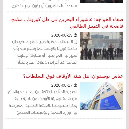
مشدداً على ضرورة أن يكون الإحياء "خارج
دائرة الضرر" مع الالتزام بالشروط الوقائية.
صفاء الخواجة: عاشوراء البحرين في ظل كورونا... ملامح
فاضحة في التمييز الطائفي
2020-08-19
‏إن السلطات معنية كثيرا خصوصا في ظل
جائحة كورونا بالابتعاد عمّا يفهم منه بأنه
تمييز بين المواطنين أو محاولة توظيف
الجائحة في أغراض لا علاقة لها بالشأن
الطبي وقد تنبئ عن أغراض طائفية
عباس بوصفوان: هل هيئة الأوقاف فوق السلطات؟
2020-08-17
الصورة المُثلى للعلاقة بين المساجد والمآتم
من ناحية، وهيئة الأوقاف من ناحية ثانية،
يمكن تشبيهها بالعلاقة الصحيّة المفترضة
بين وزارة التنمية ومؤسسات المجتمع
المدني، فلا يجوز أن تُدخل هيئة الأوقاف أنفها
في تفاصيل الاستثمار الوقفي واختيار الخطيب