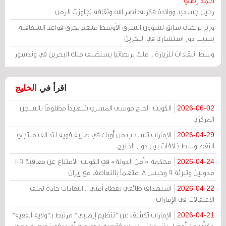
أحمد رضي
رحيل جسدي، وولادة فكرية: نصر الله وثقافة تجاوزت الزمن
وزير بريطاني سابق لشؤون الشرق الأوسط متهم بخرق قواعد الشفافية
بسبب دور استشاري في البحرين
وسط انتقادات للزيارة .. ملك بريطانيا يستضيف ملك البحرين في وندسور
اقرأ في
الخليج
الكويت: الحاج موسى المسري شهيداً مظلومًا بالسجن
2026-06-02
المركزي
الإمارات تنسحب من أوبك في ضربة قوية لتحالف منتجي
2026-04-29
النفط وسط خلافات بين دول الخليج
محكمة «أمن الدولة» في الكويت: الامتناع عن معاقبة 109
2026-04-24
مدونين وتبرئة 9 وحبس 18 متهماً بالتعاطف مع إيران
استهداف طائفي بغطاء أمني .. انتقادات حادة لملف
2026-04-22
الاعتقالات في الإمارات
الإمارات تكشف عن "تنظيم إرهابي" مرتبط بـ"ولاية الفقيه"
2026-04-21
مكوّن من أعضاء ينتمون لمدارس فقهية وحوزوية أخرى في تخبط خليجي