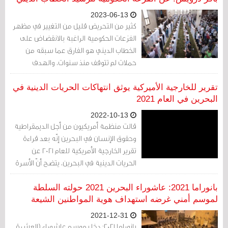
2023-06-13
كثير من التحريض قليل من التغيير في مظهر
الفزعات الحكومية الراغبة بالانقضاض على
الخطاب الديني هو الفارق عما سبقه من
حملات لم تتوقف منذ سنوات، والهدف
الأساسي هو تكبيل فم أي منصة ينطلق منها
هذا الخطاب بشتى أنواع القيود مادام ينتقد
تقرير للخارجية الأميركية يوثق انتهاكات الحريات الدينية في
السياسات الرسمية أو يعاكسها ضمنا في
البحرين في العام 2021
البحرين.
2022-10-13
قالت منظمة أمريكيون من أجل الديمقراطية
وحقوق الإنسان في البحرين إنّه بعد قراءة
تقرير الخارجية الأمريكية للعام 2021 عن
الحريات الدينية في البحرين، يتضح أنّ الأسرة
الحاكمة تستخدم التمييز الديني كأداة
للحفاظ على سلطتها وتمارس التّبييض في
بانوراما 2021: عاشوراء البحرين 2021 حولته السلطة
التعايش بين الأديان للتعتيم على انتهاكاتها
لموسم أمني غرضه استهداف هوية المواطنين الشيعة
لحقوق الإنسان.
2021-12-31
بانوراما 2021: دخل موسم عاشوراء (العشرة