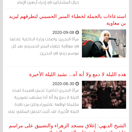
حيال المشاركين في إحياء أربعين الإمام
الحسين عليه السلام، في حال إقامة
التجمعات في المنازل
استدعاءات بالجملة لخطباء المنبر الحسيني لتطرقهم ليزيد
بن معاوية
2020-09-08
مرآة البحرين: واصلت وزارة الداخلية عادتها
في معاقبة خطباء المنبر الحسيني بعد كل
موسم ديني في البحرين.
هذه الليلة لا دمع ولا أنة آه... نشيد الليلة الأخيرة
2020-08-30
مرآة البحرين (خاص): تحمل قصيدة (هذه
الليلة لا دمع ولا أنة آه) مشاهد تصويرية
مكتملة لواقعة عاشوراء ولكن من نافذة
الليلة الأخيرة. لقد كٌتبت لتجعل المتلقي على
شفى خيط فجر من المأساة.
الشيخ الديهي: إغلاق مسجد الزهراء والتضييق على مراسم