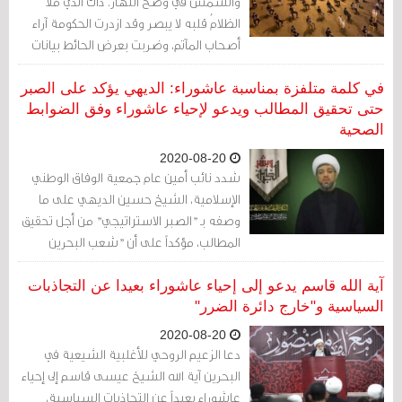
والشمس في وضح النهار. ذاك الذي ملأ
الظلامُ قلبه لا يبصر وقد ازدرت الحكومة آراء
أصحاب المآتم، وضربت بعرض الحائط بيانات
كبار العلماء، وتجاهلت آراء الخبراء الاجتماعيين،
الذين نصحوا القصر بالسماح للهيئات
في كلمة متلفزة بمناسبة عاشوراء: الديهي يؤكد على الصبر
الحسينية بالقيام بأدوارها المعتادة في
حتى تحقيق المطالب ويدعو لإحياء عاشوراء وفق الضوابط
الصحية
استقبال مُرتّب للمعزين.
2020-08-20
شدد نائب أمين عام جمعية الوفاق الوطني
الإسلامية، الشيخ حسين الديهي على ما
وصفه بـ "الصبر الاستراتيجي" من أجل تحقيق
المطالب، مؤكداً على أن "شعب البحرين
مدرسة للصبر الإيجابي المقرون بالعمل طوال
تاريخه السياسي، وسيكون مآل حراكه النصر
آية الله قاسم يدعو إلى إحياء عاشوراء بعيدا عن التجاذبات
وتحقيق الأهداف الكبرى التي لا زال يسعى
السياسية و"خارج دائرة الضرر"
إليها ليكون مصداقا لقوله تعالى «وبشر
2020-08-20
الصابرين»"
دعا الزعيم الروحي للأغلبية الشيعية في
البحرين آية الله الشيخ عيسى قاسم إلى إحياء
عاشوراء بعيداً عن التجاذبات السياسية،