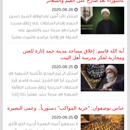
عاشوراء تعد صارخ على القيم والشعائر
2020-08-26
استنكر نائب أمين عام الوفاق الشيخ حسين
الديهي إقدام السلطات على إغلاق مسجد
الزهراء في مدينة حمد والتضييق على
الشيعة في إقامة مراسم عاشوراء معتبراً
ذلك "تعد صارخ على القيم والشعائر
والحريات".
آية الله قاسم: إغلاق مساجد مدينة حمد إثارة للفتن
ومحاربة لفكر مدرسة أهل البيت
2020-08-25
استنكر الزعيم الروحي للأغلبية الشيعية في
البحرين، آية الله الشيخ عيسى قاسم، قرار
السلطات البحرينية إغلاق مساجد الطائفة
الشيعية في مدينة حمد، معتبراً ذلك إثارة
للفتن ومحاربة لفكر مدرسة أهل البيت.
عباس بوصفوان: "حرية المواكب" دستورياً.. وعمى البصيرة
2020-08-25
لا يستطيع أعمى البصيرة أن يرى الحق الأبلج،