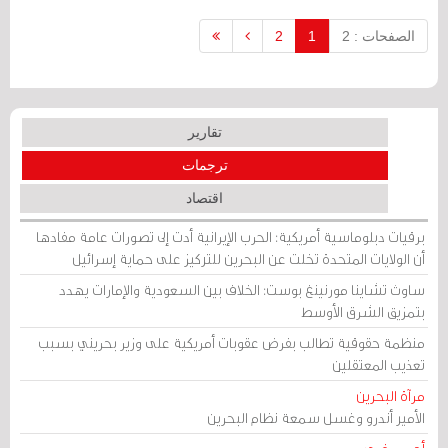
وما شابه
الصفحات : 2
1
2
تقارير
ترجمات
اقتصاد
برقيات دبلوماسية أمريكية: الحرب الإيرانية أدت إلى تصورات عامة مفادها
أن الولايات المتحدة تخلت عن البحرين للتركيز على حماية إسرائيل
ساوث تشاينا مورنينغ بوست: الخلاف بين السعودية والإمارات يهدد
بتمزيق الشرق الأوسط
منظمة حقوقية تطالب بفرض عقوبات أمريكية على وزير بحريني بسبب
تعذيب المعتقلين
مرآة البحرين
الأمير أندرو وغسل سمعة نظام البحرين