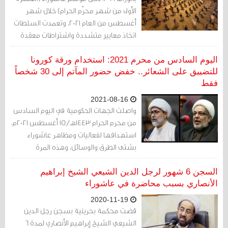
الأولى من شهر محرّم الحرام) خلال شهر
أغسطس من العام 2021، وتعمدت السلطات
اتخاذ معايير متشددة واشتراطات معقدة
من أجل السماح للشيعة إحياء موسم
عاشوراء.
اليوم السادس من محرم 2021: استخدام ورقة كورونا
للتضييق على الشعائر.. خفض حضور المآتم إلى 30 شخصاً
فقط
2021-08-16
واصلت الجهات الحكومية في اليوم السادس
من محرم الحرام 1443هـ/15 أغسطس 2021م،
استهدافها لفعاليات ومظاهر عاشوراء
بشتى الطرق والوسائل، وهذه المرة
استخدمت ورقة (كورونا) والفريق الطبي
لمزيد من التضييع على الأغلبية الشيعية في
السجن 6 شهور لرجل الدين الشيعي الشيخ إبراهيم
البلاد.
الأنصاري بسبب محاضرة في عاشوراء
2020-11-19
قضت محكمة بحرينية بسجن رجل الدين
الشيعي الشيخ إبراهيم الأنصاري لمدة 6