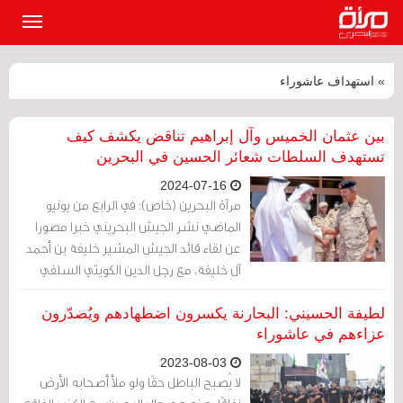
القائمة
الرئيسي
» استهداف عاشوراء
بين عثمان الخميس وآل إبراهيم تناقض يكشف كيف
تستهدف السلطات شعائر الحسين في البحرين
2024-07-16
مرآة البحرين (خاص): في الرابع من يونيو
الماضي نشر الجيش البحريني خبرا مصورا
عن لقاء قائد الجيش المشير خليفة بن أحمد
آل خليفة، مع رجل الدين الكويتي السلفي
المتشدد عثمان الخميس الذي كان متحدثا في
ندوة نظمتها البحرين له.
لطيفة الحسيني: البحارنة يكسرون اضطهادهم ويُصدّرون
عزاءهم في عاشوراء
2023-08-03
لا يُصبح الباطل حقًا ولو ملأ أصحابه الأرض