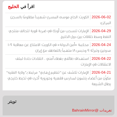
اقرأ في
الخليج
الكويت: الحاج موسى المسري شهيداً مظلومًا بالسجن
2026-06-02
المركزي
الإمارات تنسحب من أوبك في ضربة قوية لتحالف منتجي
2026-04-29
النفط وسط خلافات بين دول الخليج
محكمة «أمن الدولة» في الكويت: الامتناع عن معاقبة 109
2026-04-24
مدونين وتبرئة 9 وحبس 18 متهماً بالتعاطف مع إيران
استهداف طائفي بغطاء أمني .. انتقادات حادة لملف
2026-04-22
الاعتقالات في الإمارات
الإمارات تكشف عن "تنظيم إرهابي" مرتبط بـ"ولاية الفقيه"
2026-04-21
مكوّن من أعضاء ينتمون لمدارس فقهية وحوزوية أخرى في تخبط خليجي
يطال الشيعة
تويتر
تغريدات @BahrainMirror