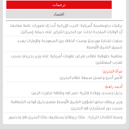
ترجمات
اقتصاد
برقيات دبلوماسية أمريكية: الحرب الإيرانية أدت إلى تصورات عامة مفادها
أن الولايات المتحدة تخلت عن البحرين للتركيز على حماية إسرائيل
ساوث تشاينا مورنينغ بوست: الخلاف بين السعودية والإمارات يهدد
بتمزيق الشرق الأوسط
منظمة حقوقية تطالب بفرض عقوبات أمريكية على وزير بحريني بسبب
تعذيب المعتقلين
مرآة البحرين
الأمير أندرو وغسل سمعة نظام البحرين
أحمد رضي
رحيل جسدي، وولادة فكرية: نصر الله وثقافة تجاوزت الزمن
وزير بريطاني سابق لشؤون الشرق الأوسط متهم بخرق قواعد الشفافية
بسبب دور استشاري في البحرين
وسط انتقادات للزيارة .. ملك بريطانيا يستضيف ملك البحرين في وندسور