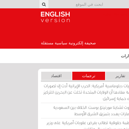
English Version
صحيفة إلكترونية سياسية مستقلة
رات
تقارير
ترجمات
اقتصاد
ات دبلوماسية أمريكية: الحرب الإيرانية أدت إلى تصورات
 مفادها أن الولايات المتحدة تخلت عن البحرين للتركيز
 حماية إسرائيل
ث تشاينا مورنينغ بوست: الخلاف بين السعودية
إمارات يهدد بتمزيق الشرق الأوسط
مة حقوقية تطالب بفرض عقوبات أمريكية على وزير
يني بسبب تعذيب المعتقلين