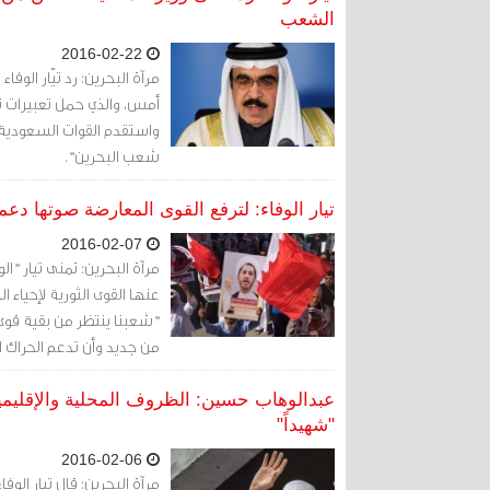
الشعب
2016-02-22
مرآة البحرين: رد تيّار الوف
أمس، والذي حمل تعبيرات تخ
واستقدم القوات السعودية وا
شعب البحرين".
تيار الوفاء: لترفع القوى المعارضة صوتها دعماً لاح
2016-02-07
مرآة البحرين: تمنى تيار "ا
"شعبنا ينتظر من بقية قوى
من جديد وأن تدعم الحراك ا
عبدالوهاب حسين: الظروف المحلية والإقليم
"شهيداً"
2016-02-06
مرآة البحرين: قال تيار الوف