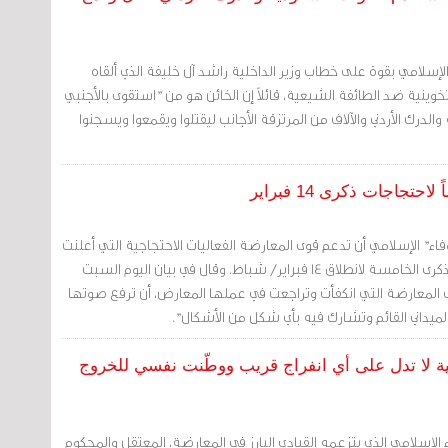
اء الإسلامي بقوة على خطاب وزير الداخلية راشد آل خليفة الذي ألقاه
وينية ضد الطائفة الشيعية، قائلاً إن الخائن هو من "استقوى بالأجنبي
لدرك الأردني والآلاف من المرتزقة الأجانب ليقتلوا ويقمعوا ويسجنوا
تجاجات ذكرى 14 فبراير
لوفاء" الإسلامي أن تدعم قوى المعارضة الفعاليات الاحتجاجية التي أعلنت
عنها القوى الثورية لإحياء الذكرى الخامسة لانطلاق 14 فبراير/ شباط. وقال في بيان اليوم السبت
 المعارضة التي انكفأت وتراجعت في عملها المعارض، أن ترفع صوتها
لميداني القائم وتشارك فيه بأي شكل من الأشكال".
ية لا تدل على أي انفراج قريب ووطّنت نفسي للخروج
اء الإسلامي الذي يتزعمه القيادي البارز في المعارضة، المعتقل والمحكوم