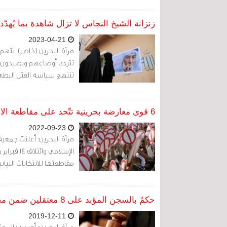
زنزانة الشيخ النچاس لا تزال شاهدة بما يُهدّ
2023-04-21
مرآة البحرين (خاص): تتهم
تتردى أوضاعهم ويصبحون ع
تنتهج سياسة القتل البطيء
6 قوى معارضة بحرينية تتّحد على مقاطعة الانتخابات
2022-09-23
مرآة البحرين: أعلنت جمعية
الإسلامي 
مقاطعتها للانتخابات النيابية وا
حكمٌ بالسجن المؤبد على 8 معتقلين ضمن مجموعة من 32 اتهموا بـ«تأسيس جماعة ارهابية»
2019-12-11
مرآة البحرين: أصدرت المحك