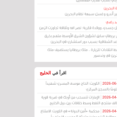
 البحرين
مير أندرو وغسل سمعة نظام البحرين
د رضي
ل جسدي، وولادة فكرية: نصر الله وثقافة تجاوزت الزمن
ر بريطاني سابق لشؤون الشرق الأوسط متهم بخرق
عد الشفافية بسبب دور استشاري في البحرين
 انتقادات للزيارة .. ملك بريطانيا يستضيف ملك
حرين في وندسور
اقرأ في
الخليج
الكويت: الحاج موسى المسري شهيداً
2026-06
ومًا بالسجن المركزي
الإمارات تنسحب من أوبك في ضربة قوية
2026-04
الف منتجي النفط وسط خلافات بين دول الخليج
محكمة «أمن الدولة» في الكويت: الامتناع
2026-04
عن معاقبة 109 مدونين وتبرئة 9 وحبس 18 متهماً