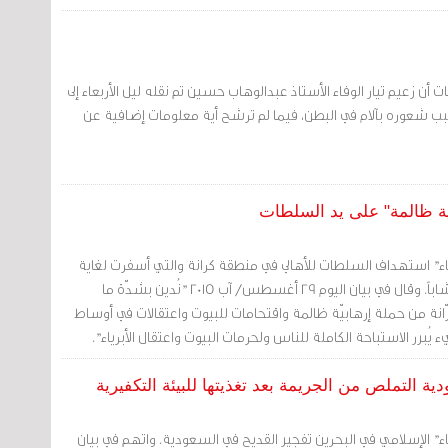
 أن زعيم تيار الوفاء الأستاذ عبدالوهاب حسين تم نقله ليل الأربعاء إلى
عوره بآلام في البطن، فيما لم ترشح أية معلومات إضافية عن
بية ظالمة" على يد السلطات
لوفاء" استهداف السلطات للأهالي في منطقة كرانة والتي أسفرت لغاية
السبت إلى اعتقال حوالي 20 شاباً. وقال في بيان اليوم 29 أغسطس/ آب 2015 "نُدين بشدّة ما
رّانة من حملة إرهابيّة ظالمة واقتحامات للبيوت واعتقالات في أوساط
ء يُبرر الاستباحة الكاملة للناس ولحرمات البيوت واعتقال الأبرياء".
ية التملص من الجريمة بعد تغذيتها للبيئة التكفيرية
وفاء" الإسلامي في البحرين تفجير القديح في السعودية. واتهم في بيان