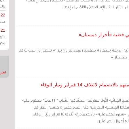
بالت
-22
حادة
-21
بـ"
وحو
قضت المحكمة الكبرى الجنائية الرابعة بسجن 9 متهمين لمدد تتراوح بين 3 شهور و6 سنوات في
ر دمستان»
تغريدات
اعتبرت محكمة الاستئناف العليا الجنائية الأولى معارضة استئنافية لشاب "22 عامًا" محكوم عليه
7 سنين وبإسقاط الجنسية البحرينية عنه، لعدم حضوره جلسة النظر في
معارضته؛ وذلك لإدانته وآخر -سبق الحكم عليه- بالانضمام إلى ائتلاف 14 فبراير وتيار الوفاء
ح أعمال الجماعتين.