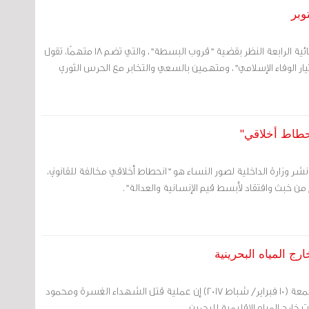
حجزت المحكمة الكبرى الجنائية الرابعة النظر بقضية "قروب البسطة"، والتي تضم 18 متهمًا، تقول
يار الوفاء الإسلامي"، ومتهمين بالسعي والتخابر مع الحرس الثوري
نحطاط أخلاقي"
ن نشر وزارة الداخلية لصور النساء هو "انحطاط أخلاقي مخالفة للقانوني،
من خبث وافتقاد لأبسط قيم الإنسانية والعدالة".
رج المياه البحرينية
قال تيار الوفاء الإسلامي الجمعة (10 فبراير/ شباط 2017) إن عملية قتل الشهداء الغسرة ومحمود
ج المياه الإقليمية للبحرين.