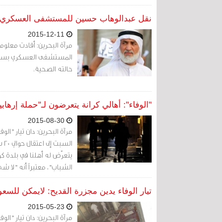
نقل عبدالوهاب حسين للمستشفى العسكري
2015-12-11
مرآة البحرين: أفادت معلومات
المستشفى العسكري بسبب ش
حالته الصحية.
"الوفاء": أهالي كرانة يتعرضون لـ"حملة إرها
2015-08-30
مرآة البحرين: دان تيار "ا
يتعرّض له أهلنا في بلدة ك
الشباب"، معتبراً أنه "لا شي
تيار الوفاء يدين مجزرة القديح: لايمكن للسعود
2015-05-23
مرآة البحرين: دان تيار "ال