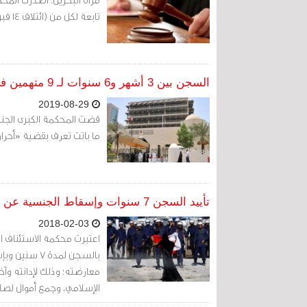
تابعة لكل من (ائتلاف 14 فبراير، وتيار الوفاء الإسلامي) والانضمام إليها.
السجن بين 3 أشهر و6 سنوات لـ 9 متهمين في قضية «أحرار دمستان»
2019-08-29
ما باتت تعرف بقضية «أحرا
تأييد السجن 7 سنوات وإسقاط الجنسية عن متهم بالانضمام لائتلاف 14 فبراير وتيار الوفاء
2018-02-03
بالسجن لمدة 
الإسلامي، وجمع أموال لصال