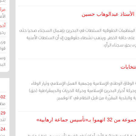
مرآة
د الأستاذ عبدالوهاب حسين
الأ
أحم
 المنظمات الحقوقية السلطات في البحرين بإهمال السجناء صحيا حتى
رحي
لى حافة الخطر، ويذهب نشطاء حقوقيون إلى أن السلطات الأمنية
وزي
 بحق سجناء الرأي.
قوا
وسط
الب
 الوفاق الوطني الإسلامية وجمعية العمل الإسلامي وتيار الوفاء
وائتلاف 14 فبراير وحركة أحرار البحرين الإسلامية وحركة الحريات والديمقراطية (حق)
لبلدية المقرّرة من قبل النظام في 12 نوفمبر.
-02
مظل
-29
لتح
-24
مة الكبرى الجنائية الأولى أحكامًا في قضية تأسيس جماعة إرهابية