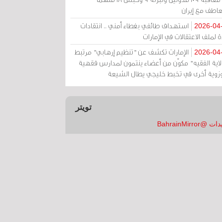
عاطف مع إيران
استهداف طائفي بغطاء أمني .. انتقادات
2026-04
 لملف الاعتقالات في الإمارات
الإمارات تكشف عن "تنظيم إرهابي" مرتبط
2026-04
ولاية الفقيه" مكوّن من أعضاء ينتمون لمدارس فقهية
زوية أخرى في تخبط خليجي يطال الشيعة
تويتر
 @BahrainMirror