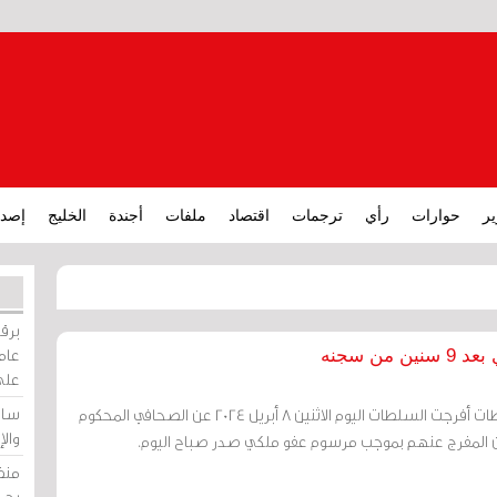
ير
حوارات
رأي
ترجمات
اقتصاد
ملفات
أجندة
الخليج
إصدا
برقي
عامة
 سجنه
على
ساو
مرآة البحرين: أفرجت السلطات أفرجت السلطات اليوم الاثنين 8 أبريل 2024 عن الصحافي المحكوم
وال
المفرج عنهم بموجب مرسوم عفو ملكي صدر صباح اليوم.
منظ
بحر