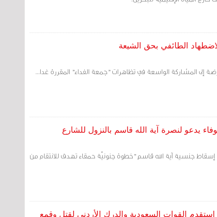
لاضطهاد الطائفي بحق الشيعة
 إلى المشاركة الواسعة في تظاهرات "جمعة الفداء" المقررة غدا...
اء يدعو لنصرة آية الله قاسم بالنزول للشارع
 إن إسقاط جنسية آية الله قاسم "خطوة جنونيّة حمقاء تهدف للانتقام من
من استقدم القوات السعودية والدرك الأردني لقتل وقمع