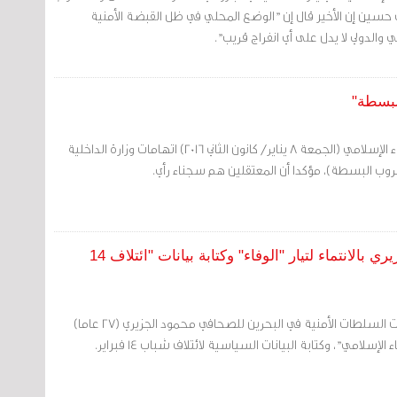
حسين إن الأخير قال إن "الوضع المحلي في ظل القبضة الأمنية
والدولي لا يدل على أي انفراج قريب".
لبسطة"
مرآة البحرين: نفى تيار الوفاء الإسلامي (الجمعة 8 يناير/ كانون الثاني 2016) اتهامات وزارة الداخلية
ب البسطة)، مؤكدا أن المعتقلين هم سجناء رأي.
السلطات تتّهم الصحفي بالوسط محمود الجزيري بالانتماء لتيار "الوفاء" وكتابة بيانات "ائتلاف 14
مرآة البحرين (خاص): وجّهت السلطات الأمنية في البحرين للصحافي محمود الجزيري (27 عاما)
ء الإسلامي"، وكتابة البيانات السياسية لائتلاف شباب 14 فبراير.