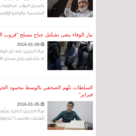
بالسجن المؤبد، عبدالوهاب 
المتسمرة، والوضع الإقليمي 
تيار الوفاء ينفى تشكيل جناح مسلح "قروب ا
2016-01-09
له بتشكيل جناج مسلح (قرو
فبراير"
2016-01-05
اتّهامات بالانتماء لـ"تيارالوفا