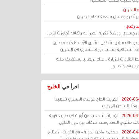
 البحرين
مير أندرو وغسل سمعة نظام البحرين
د رضي
ل جسدي، وولادة فكرية: نصر الله وثقافة تجاوزت الزمن
ر بريطاني سابق لشؤون الشرق الأوسط متهم بخرق
عد الشفافية بسبب دور استشاري في البحرين
 انتقادات للزيارة .. ملك بريطانيا يستضيف ملك
حرين في وندسور
اقرأ في
الخليج
الكويت: الحاج موسى المسري شهيداً
2026-06
ومًا بالسجن المركزي
الإمارات تنسحب من أوبك في ضربة قوية
2026-04
الف منتجي النفط وسط خلافات بين دول الخليج
محكمة «أمن الدولة» في الكويت: الامتناع
2026-04
عن معاقبة 109 مدونين وتبرئة 9 وحبس 18 متهماً