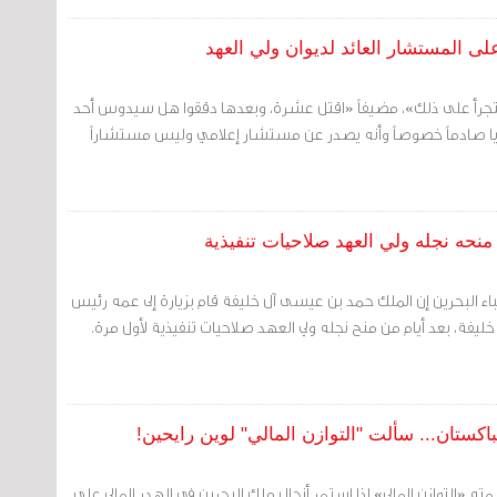
ى المستشار العائد لديوان ولي العهد
د يتجرأ على ذلك»، مضيفاً «اقتل عشرة، وبعدها دققوا هل سيدوس أحد
يا صادماً خصوصاً وأنه يصدر عن مستشار إعلامي وليس مستشاراً
منحه نجله ولي العهد صلاحيات تنفيذية
نباء البحرين إن الملك حمد بن عيسى آل خليفة قام بزيارة إلى عمه رئيس
خليفة، بعد أيام من منح نجله ولي العهد صلاحيات تنفيذية لأول مرة.
اكستان... سألت "التوازن المالي" لوين رايحين!
 «التوازن المالي» إذا استمر أنجال ملك البحرين في الهدر المالي على