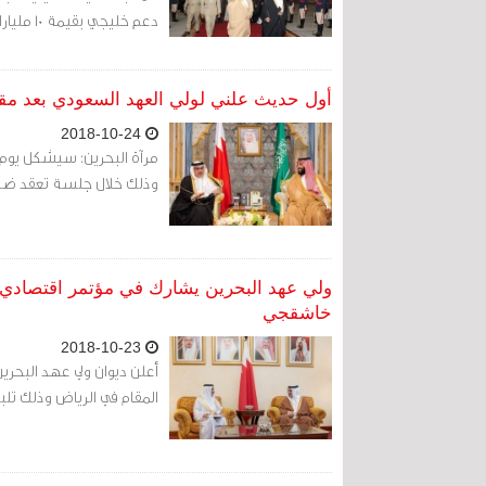
دعم خليجي بقيمة 10 مليارات دولار.
أول حديث علني لولي العهد السعودي بعد م
2018-10-24
مرآة البحرين: سيشكل يوم 
وذلك خلال جلسة تعقد ضمن
ولي عهد البحرين يشارك في مؤتمر اقتصادي 
خاشقجي
2018-10-23
أعلن ديوان ولي عهد البحر
المقام في الرياض وذلك تل