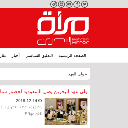
تويتر
فيسبوك
يوتيوب
انستجرام
تليجرام
الصفحة الرئيسية
التعليق السياسي
أخبار
تقار
» ولي العهد
ولي عهد البحرين يصل السعودية لحضور سباق 
2018-12-14
وصل ولي عهد البحرين سلما
الفورمولا E