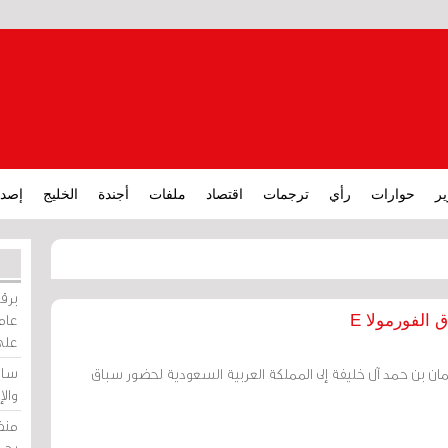
ير
حوارات
رأي
ترجمات
اقتصاد
ملفات
أجندة
الخليج
إصدا
برقي
عامة
الفورمولا E
على
ساو
ن بن حمد آل خليفة إلى المملكة العربية السعودية لحضور سباق
وال
منظ
بحر