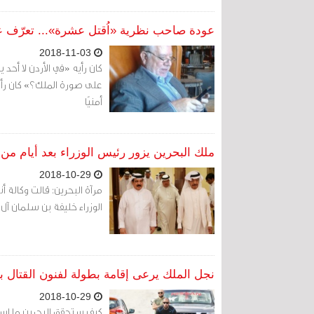
عودة صاحب نظرية «اُقتل عشرة»... تعرّف عل
2018-11-03
كان رأيه «في الأردن لا أح
على صورة الملك؟» كان رأ
أمنيًا
ملك البحرين يزور رئيس الوزراء بعد أيام من 
2018-10-29
مرآة البحرين: قالت وكالة أ
الوزراء خليفة بن سلمان آل 
نجل الملك يرعى إقامة بطولة لفنون القتال بب
2018-10-29
كيف ستحقق البحرين ما اسمته