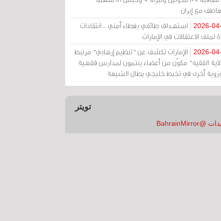
عاطف مع إيران
استهداف طائفي بغطاء أمني .. انتقادات
2026-04
 لملف الاعتقالات في الإمارات
الإمارات تكشف عن "تنظيم إرهابي" مرتبط
2026-04
ولاية الفقيه" مكوّن من أعضاء ينتمون لمدارس فقهية
زوية أخرى في تخبط خليجي يطال الشيعة
تويتر
 @BahrainMirror