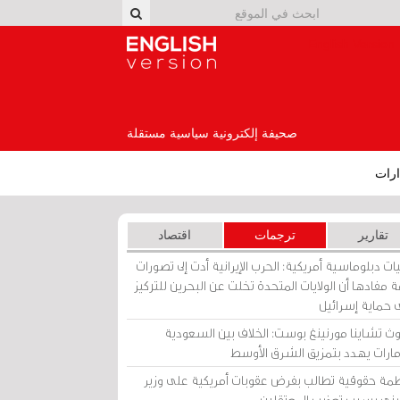
English Version
صحيفة إلكترونية سياسية مستقلة
رات
تقارير
ترجمات
اقتصاد
ات دبلوماسية أمريكية: الحرب الإيرانية أدت إلى تصورات
 مفادها أن الولايات المتحدة تخلت عن البحرين للتركيز
 حماية إسرائيل
ث تشاينا مورنينغ بوست: الخلاف بين السعودية
إمارات يهدد بتمزيق الشرق الأوسط
مة حقوقية تطالب بفرض عقوبات أمريكية على وزير
يني بسبب تعذيب المعتقلين