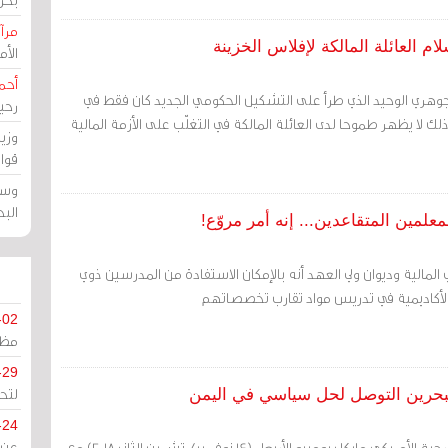
مرآة
م العائلة المالكة لإفلاس الخزينة
الأ
أحم
لجوهري الوحيد الذي طرأ على التشكيل الحكومي الجديد كان فقط في
رحي
ن ذلك لا يظهر طموحا لدى العائلة المالكة في التغلّب على الأزمة المالية
وزي
قوا
وسط
الب
لمين المتقاعدين... إنه أمر مروّع!
المالية وديوان ولي العهد أنه بالإمكان الاستفادة من المدرسين ذوي
ت الأكاديمية في تدريس مواد تقارب تخصصاتهم
-02
مظل
-29
لتح
البحرين التوصل لحل سياسي في اليمن
-24
مرآة البحرين: بحث وزير الخارجية الأمريكي مايكل بومبيو الأربعاء (14 نوفمبر/ تشرين الثاني 2018) مع