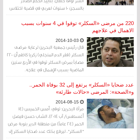
السر نواف خلفان، بتأييد الحكم الصادر
بالسجن 10 سنوات لعربي في قضية اختلاس
وتزوير مستندات رسمية خاصة بمناقصات
وزارة الصحة.
220 من مرضى «السكلر» توفوا في 4 سنوات بسبب
الاهمال في علاجهم
2014-10-03
قال رئيس جمعية البحرين لرعاية مرضى
السكلر (فقر الدم المنجلي) زكريا كاظم أن 220
مصاباً بمرض السكلر توفوا في الأربع سنين
الماضية بسبب الإهمال في علاجه.
عدد ضحايا «السكلر» يرتفع إلى 32 بوفاة الحمر..
و«الصحة»: المرضى «حالات طارئة»
2014-08-15
مرآة البحرين: توفي، أمس الخميس (14
أغسطس/ آب 2014)، الشاب حسن فيصل
الحمر (24 عاماً) من منطقة الدير بنوبة مرض
"السكلر"، ليرفع بذلك عدد ضحايا السكلر إلى
32 منذ بداية العام 2014.