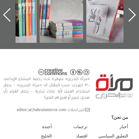
الإصدار الأول عن
للوثائق البريطانية
تصدر حصاد
اعتصام الدراز
يقدمه «مركز أوال»
الساحات 2019
ه
وأحداث ساحة
في سلسلة من 5
الفداء لمركز أوال
كتب
للدراسات والتوثيق
«مرآة البحرين» متوفرة تحت رخصة المشاع الإبداعي،
3.0 (يتوجب نسب المقال الى «مراة البحرين» - يحظر
استخدام العمل لأية غايات تجارية - يُحظر القيام بأي
تعديل، تحوير أو تغيير في النص)
للمراسلات: editor [at] bahrainmirror.com
من نحن؟
أخبار
ترجمات
أجندة
التعليق السياسي
اقتصاد
الخليج