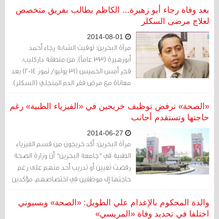
بعد وفاة رجاء أبو زهيرة... الكاظم يطالب بفريق متخصص
لعلاج مرضى السكلر
2014-08-01
مرآة البحرين: توفيت الشابة رجاء أحمد
أبوزهيرة (33 عاماً)، من منطقة داركليب،
فجر أمس الخميس (31 يوليو/ تموز 2014) بعد
معاناة مع مرض فقر الدم المنجلي (السكلر)،
ما يرفع عدد ضحايا هذا المرض إلى الثلاثين في
العام 2014.
«الصحة» ترفض توظيف خريجين في «الفيزياء الطبية» رغم
حاجتها وتستقدم أجانب
2014-06-27
مرآة البحرين: أكد خريجون من قسم الفيزياء
الطبية في "جامعة البحرين" أن وزارة الصحة
رفضت تعيين أو تدريب أحد منهم على رغم
حاجتها إلى موظفين في اختصاصهم، مؤكدين
أن الجامعة استقدمت موظفين اثنين من
الخارج للعمل في مستشفى السلمانية في
والدة المحكوم بالإعدام علي الطويل: «الصحة» وبسيوني
الاختصاص نفسه.
اختلفا في تحديد وفاة «المريسي»