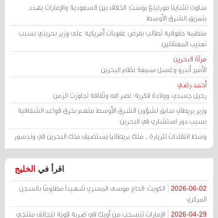
ساوث تشاينا مورنينغ بوست: الخلاف بين السعودية والإمارات يهدد
بتمزيق الشرق الأوسط
منظمة حقوقية تطالب بفرض عقوبات أمريكية على وزير بحريني بسبب
تعذيب المعتقلين
مرآة البحرين
الأمير أندرو وغسل سمعة نظام البحرين
أحمد رضي
رحيل جسدي، وولادة فكرية: نصر الله وثقافة تجاوزت الزمن
وزير بريطاني سابق لشؤون الشرق الأوسط متهم بخرق قواعد الشفافية
بسبب دور استشاري في البحرين
وسط انتقادات للزيارة .. ملك بريطانيا يستضيف ملك البحرين في وندسور
اقرأ في
الخليج
الكويت: الحاج موسى المسري شهيداً مظلومًا بالسجن
2026-06-02
المركزي
الإمارات تنسحب من أوبك في ضربة قوية لتحالف منتجي
2026-04-29