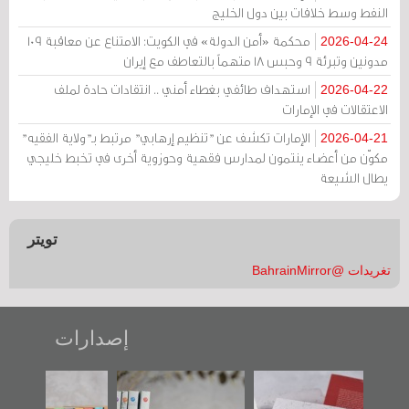
النفط وسط خلافات بين دول الخليج
محكمة «أمن الدولة» في الكويت: الامتناع عن معاقبة 109
2026-04-24
مدونين وتبرئة 9 وحبس 18 متهماً بالتعاطف مع إيران
استهداف طائفي بغطاء أمني .. انتقادات حادة لملف
2026-04-22
الاعتقالات في الإمارات
الإمارات تكشف عن "تنظيم إرهابي" مرتبط بـ"ولاية الفقيه"
2026-04-21
مكوّن من أعضاء ينتمون لمدارس فقهية وحوزوية أخرى في تخبط خليجي
يطال الشيعة
تويتر
تغريدات @BahrainMirror
إصدارات
"حماة الباب الأخير":
تصنيف موضوعي
"مرآة البحرين"