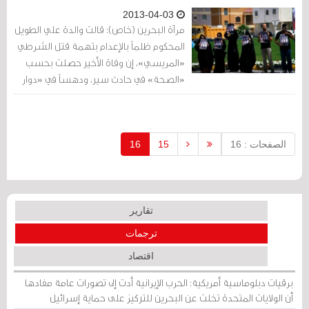
2013-04-03
مرآة البحرين (خاص): قالت والدة علي الطويل
المحكوم ظلماً بالإعدام بتهمة قتل الشرطي
«المريسي»، إن وفاة الأخير حصلت بحسب
«الصحة» في حادث سير، ودهساً في «دوار
اللؤلؤة» وفقا لبسيوني.
الصفحات : 16
15
16
تقارير
ترجمات
اقتصاد
برقيات دبلوماسية أمريكية: الحرب الإيرانية أدت إلى تصورات عامة مفادها
أن الولايات المتحدة تخلت عن البحرين للتركيز على حماية إسرائيل