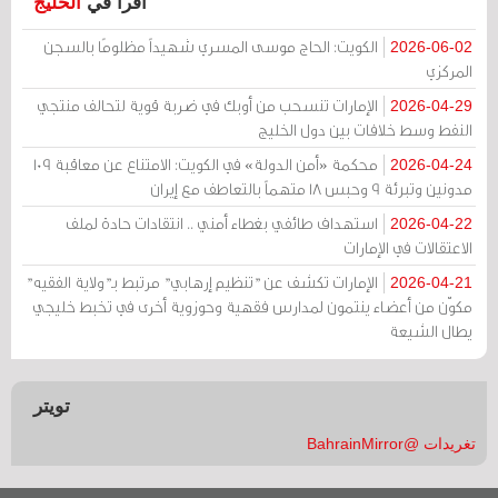
اقرأ في
الخليج
الكويت: الحاج موسى المسري شهيداً مظلومًا بالسجن
2026-06-02
المركزي
الإمارات تنسحب من أوبك في ضربة قوية لتحالف منتجي
2026-04-29
النفط وسط خلافات بين دول الخليج
محكمة «أمن الدولة» في الكويت: الامتناع عن معاقبة 109
2026-04-24
مدونين وتبرئة 9 وحبس 18 متهماً بالتعاطف مع إيران
استهداف طائفي بغطاء أمني .. انتقادات حادة لملف
2026-04-22
الاعتقالات في الإمارات
الإمارات تكشف عن "تنظيم إرهابي" مرتبط بـ"ولاية الفقيه"
2026-04-21
مكوّن من أعضاء ينتمون لمدارس فقهية وحوزوية أخرى في تخبط خليجي
يطال الشيعة
تويتر
تغريدات @BahrainMirror