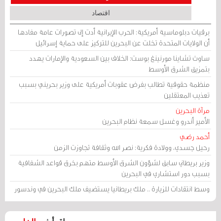
اقتصاد
برقيات دبلوماسية أمريكية: الحرب الإيرانية أدت إلى تصورات عامة مفادها
أن الولايات المتحدة تخلت عن البحرين للتركيز على حماية إسرائيل
ساوث تشاينا مورنينغ بوست: الخلاف بين السعودية والإمارات يهدد
بتمزيق الشرق الأوسط
منظمة حقوقية تطالب بفرض عقوبات أمريكية على وزير بحريني بسبب
تعذيب المعتقلين
مرآة البحرين
الأمير أندرو وغسل سمعة نظام البحرين
أحمد رضي
رحيل جسدي، وولادة فكرية: نصر الله وثقافة تجاوزت الزمن
وزير بريطاني سابق لشؤون الشرق الأوسط متهم بخرق قواعد الشفافية
بسبب دور استشاري في البحرين
وسط انتقادات للزيارة .. ملك بريطانيا يستضيف ملك البحرين في وندسور