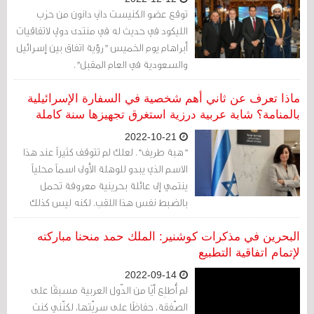
توقع عضو الكنيست داني دانون من حزب
الليكود في حديث له في منتدى دولي لاتفاقيات
أبراهام يوم الخميس "رؤية اتفاق بين إسرائيل
والسعودية في العام المقبل".
ماذا تعرف عن ثاني أهم شخصية في السفارة الإسرائيلية
بالمنامة؟ شابة عربية درزية استغرق تجهيزها سنة كاملة
2022-10-21
"هبة طريف". لعلك لم تتوقف كثيراً عند هذا
الاسم الذي يبدو للوهلة الأولى اسماً محلياً
ينتمي إلى عائلة بحرينية معروفة تحمل
بالضبط نفس هذا اللقب. لكنه ليس كذلك
على الإطلاق. فهبة طريف هي الشخصية
الثانية الآن في السفارة الإسرائيلية في
البحرين في مذكرات كوشنير: الملك حمد منحنا مباركته
المنامة بعد سفير دولة الاحتلال "إيتان نائيه"
لإتمام اتفاقية التطبيع
حيث تشغل منصب نائبة الرئيس
2022-09-14
لم أُطلِع أيًا من الدّول العربية مسبقًا على
الصّفقة، حفاظًا على سريّتها، لكنّني كنت