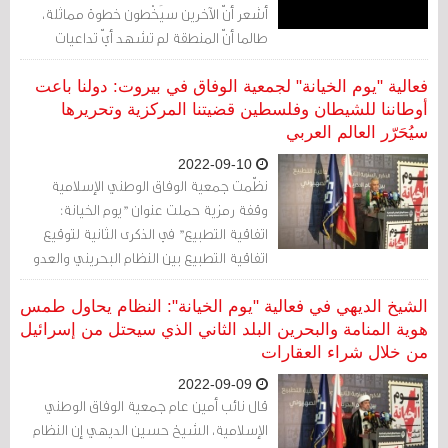
أشعر أنّ الآخرين سيَخْطون خطوة مماثلة،
طالما أنّ المنطقة لم تشهد أيّ تداعيات
كبيرة. ما لم أعرفه هو مدى السّرعة الّتي
ستحل بها هذه الفرصة.
فعالية "يوم الخيانة" لجمعية الوفاق في بيروت: دولنا باعت
أوطاننا للشيطان وفلسطين قضيتنا المركزية وتحريرها
سيُحَرّر العالم العربي
2022-09-10
نظّمت جمعية الوفاق الوطني الإسلامية
وقفة رمزية حملت عنوان "يوم الخيانة:
اتفاقية التطبيع" في الذكرى الثانية لتوقيع
اتفاقية التطبيع بين النظام البحريني والعدو
الصهيوني، شارك فيها حشد من الشخصيات
السياسية والدينية والاجتماعية بالإضافة إلى
الشيخ الديهي في فعالية "يوم الخيانة": النظام يحاول طمس
عدد من النشطاء والمهتمين.
هوية المنامة والبحرين البلد الثاني الذي سيحتل من إسرائيل
من خلال شراء العقارات
2022-09-09
قال نائب أمين عام جمعية الوفاق الوطني
الإسلامية، الشيخ حسين الديهي إن النظام