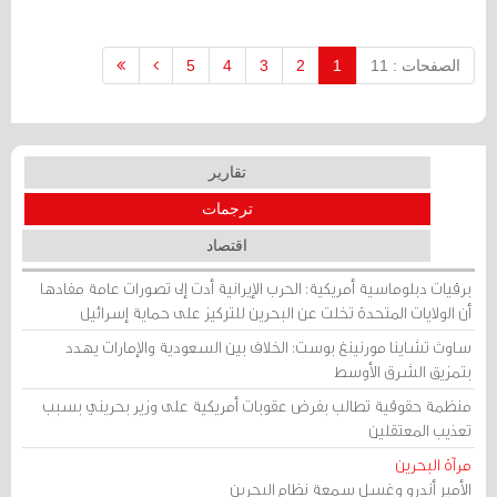
الصفحات : 11
1
2
3
4
5
تقارير
ترجمات
اقتصاد
برقيات دبلوماسية أمريكية: الحرب الإيرانية أدت إلى تصورات عامة مفادها
أن الولايات المتحدة تخلت عن البحرين للتركيز على حماية إسرائيل
ساوث تشاينا مورنينغ بوست: الخلاف بين السعودية والإمارات يهدد
بتمزيق الشرق الأوسط
منظمة حقوقية تطالب بفرض عقوبات أمريكية على وزير بحريني بسبب
تعذيب المعتقلين
مرآة البحرين
الأمير أندرو وغسل سمعة نظام البحرين