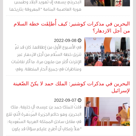
البحريني يسعى إلى تهويد البلاد وطمس
هوية العاصمة المنامة "المعروفة بتاريخها
الأصيل".
البحرين في مذكرات كوشنير: كيف أُطلِقَت خطة السلام
من أجل الازدهار؟
2022-09-08
في الأسبوع الأول من إطلاقها، كان قد تمّ
تنزيل خطة السّلام من أجل الازدهار عبر
الإنترنت أكثر من مليون مرة، ما أثار نقاشات
ومناظرات في جميع أنحار المنطقة، وفي
العالم بأسره. السلطة الفلسطينية رفضت
الخطّة، حتى قبل أن نطلقها، وهو أمر توقعته،
البحرين في مذكرات كوشنير: الملك حمد لا يكنّ الضّغينة
وأعلن الرّئيس محمود عباس عن مقاطعة
لإسرائيل
الفلسطينيّين لورشة العمل في البحرين.
2022-09-07
قلتُ للملك حمد بن عيسى آل خليفة، ملك
البحرين، وهو حاكم الجزيرة المُزدَهرة الّتي تقع
في مقابل ساحل المملكة العربية السّعودية:
"هلأ بإمكاني أن أطرح عليكم سؤالًا قد يكون
غير مناسب؟" ابتسم الملك وهزّ رأسه