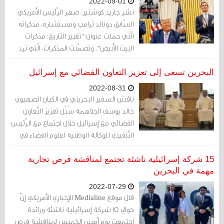
2022-09-01
نشر جاريد كوشنير، صهر الرّئيس الأمريكي
السّابق دونالد ترامب ومستشاره، مذكراته
الّتي حملت عنوان "تغيير التاريخ: مذكرات
البيت الأبيض". وتضمّنت المذكرات، الّتي ترد
في 516 صفحة، تفاصيل عن دور كوشنير في
ما عُرِف بخطة ترامب للسلام أو خطة السلام
البحرين تسعى إلى تعزيز التعاون الفضائي مع إسرائيل
الأمريكية.
2022-08-31
ناقش السفير البحريني في الكيان الصهيوني
خالد يوسف الجلاهمة سُبُل تعزيز التّعاون
الفضائي مع إسرائيل خلال اجتماع مع الرّئيس
التّنفيذي للوكالة الوطنية لعلوم الفضاء في
البحرين محمد إبراهيم العسيري، وفقًا لما
ذكرته وكالة الأنباء الحكومية (بنا).
15 شركة إسرائيلية ناشئة تجتمع لمناقشة فرص تجارية
مهمة في البحرين
2022-07-29
قال موقع Medialine الإخباري الأمريكي إنّ
حوالي 15 شركة إسرائيلية ناشئة ورائدة
اجتمعت يوم أمس الخميس لمناقشة فرص