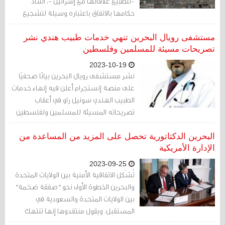
-لتطبيع علاقاتها مع إسرائيل -، أشاد
حكامها بالاتفاق باعتباره وسيلة لتشجيع
إسرائيل وإقناعها باتخاذ خطوات إيجابية
بشأن إنهاء احتلالها للأراضي الفلسطينية
مستشفى رويال البحرين تنهي خدمات طبيب هندي نشر
وضمّها، وحذت حذوها كل من البحرين
تصريحات مسيئة للمسلمين وفلسطين
والسودان والمغرب.
2023-10-19
نشر مستشفى رويال البحرين بيانًا صحفيًا
على منصة إنستجرام أعلن فيه إنهاء خدمات
الطبيب الهندي سونيل راو في أعقاب
تصريحاته المسيئة للمسلمين ولفلسطين
على وسائل التواصل الاجتماعي.
البحرين الدكتاتورية تحصل على المزيد من المساعدة من
الإدارة الأمريكية
2023-09-25
تُشَكل الاتفاقية الأمنية بين الولايات المتحدة
والبحرين الخطوة الأولى نحو "صفقة ضخمة"
بين الولايات المتحدة والسعودية في
المستقبل. ويقول منتقدوها إنها تنتهك
الدستور الأمريكي وتساعد جلادي البحرين.