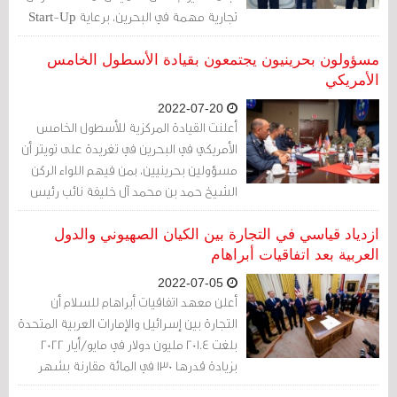
تجارية مهمة في البحرين، برعاية Start-Up
National Central، وهي منظمة غير ربحية
تُرَوّج للابتكار الإسرائيلي في جميع أنحاء العالم.
مسؤولون بحرينيون يجتمعون بقيادة الأسطول الخامس
الأمريكي
2022-07-20
أعلنت القيادة المركزية للأسطول الخامس
الأمريكي في البحرين في تغريدة على تويتر أن
مسؤولين بحرينيين، بمن فيهم اللواء الركن
الشيخ حمد بن محمد آل خليفة نائب رئيس
الأمن العام في وزارة الداخلية زاروا مقر القيادة
المركزية للأسطول والتقوا بالأدميرال براد كوبر
ازدياد قياسي في التجارة بين الكيان الصهيوني والدول
لمناقشة الإمكانيات المستقبلية لدمج
العربية بعد اتفاقيات أبراهام
الأنظمة غير المأهولة في العمليات البحرية.
2022-07-05
أعلن معهد اتفاقيات أبراهام للسلام أن
التجارة بين إسرائيل والإمارات العربية المتحدة
بلغت 201.4 مليون دولار في مايو/أيار 2022
بزيادة قدرها 130 في المائة مقارنة بشهر
مايو/أيار 2021.