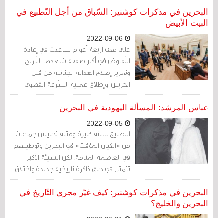
موافقًا.
البحرين في مذكرات كوشنير: السّباق من أجل التّطبيع في
البيت الأبيض
2022-09-06
على مدى أربعة أعوام، ساعدت في إعادة
التّفاوض في أكبر صفقة شهدها التّاريخ،
وتمرير إصلاح العدالة الجنائية من قبل
الحزبين، وإطلاق عملية السّرعة القصوى
لتأمين لقاح آمن وفاعل في وقت قياسي ضدّ
فيروس كوفيد-19.
عباس المرشد: المسألة اليهودية في البحرين
2022-09-05
التطبيع سيئة كبيرة ومثله تجنيس جماعات
من «الكيان المؤقت» في البحرين وتوطينهم
في العاصمة المنامة. لكن السيئة الأكبر
تتمثل في خلق ذاكرة تاريخية جديدة واختلاق
عناصرها لتكون بديلا أو منافسا للهوية
الأصلية السائدة في البلاد. هكذا تبدو صورة
البحرين في مذكرات كوشنير: كيف غيّر مجرى التّاريخ في
ما بعد التطبيع وما بعد التجنيس...
البحرين والخليج؟