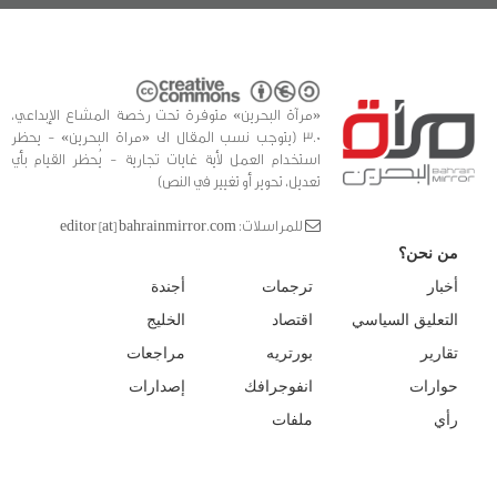
«مرآة البحرين» متوفرة تحت رخصة المشاع الإبداعي،
3.0 (يتوجب نسب المقال الى «مراة البحرين» - يحظر
استخدام العمل لأية غايات تجارية - يُحظر القيام بأي
تعديل، تحوير أو تغيير في النص)
للمراسلات: editor [at] bahrainmirror.com
من نحن؟
أخبار
ترجمات
أجندة
التعليق السياسي
اقتصاد
الخليج
تقارير
بورتريه
مراجعات
حوارات
انفوجرافك
إصدارات
رأي
ملفات