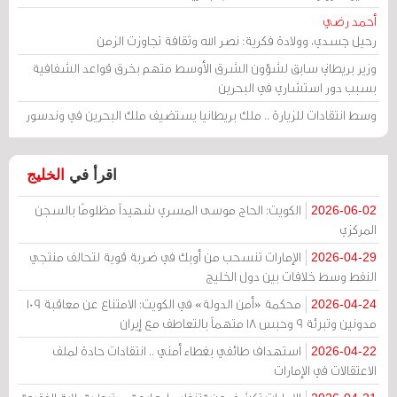
أحمد رضي
رحيل جسدي، وولادة فكرية: نصر الله وثقافة تجاوزت الزمن
وزير بريطاني سابق لشؤون الشرق الأوسط متهم بخرق قواعد الشفافية
بسبب دور استشاري في البحرين
وسط انتقادات للزيارة .. ملك بريطانيا يستضيف ملك البحرين في وندسور
اقرأ في
الخليج
الكويت: الحاج موسى المسري شهيداً مظلومًا بالسجن
2026-06-02
المركزي
الإمارات تنسحب من أوبك في ضربة قوية لتحالف منتجي
2026-04-29
النفط وسط خلافات بين دول الخليج
محكمة «أمن الدولة» في الكويت: الامتناع عن معاقبة 109
2026-04-24
مدونين وتبرئة 9 وحبس 18 متهماً بالتعاطف مع إيران
استهداف طائفي بغطاء أمني .. انتقادات حادة لملف
2026-04-22
الاعتقالات في الإمارات