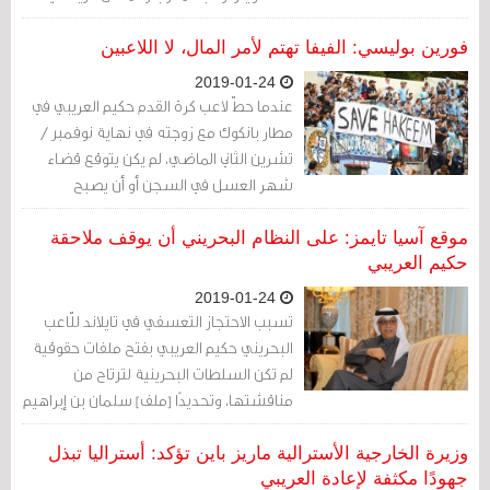
الأسترالي كريغ فوستر بالخطوة...
فورين بوليسي: الفيفا تهتم لأمر المال، لا اللاعبين
2019-01-24
عندما حطّ لاعب كرة القدم حكيم العريبي في
مطار بانكوك مع زوجته في نهاية نوفمبر /
تشرين الثاني الماضي، لم يكن يتوقع قضاء
شهر العسل في السجن أو أن يصبح
الشخصية المركزية في حادث دولي يختبر
العلاقات بين تايلاند والبحرين وأستراليا
موقع آسيا تايمز: على النظام البحريني أن يوقف ملاحقة
-وقدرة الاتحاد الدولي لكرة القدم، الفيفا، على
حكيم العريبي
منح الأولوية لسلامة الرياضيين على
2019-01-24
سياساته الداخلية.
تسبب الاحتجاز التعسفي في تايلاند للّاعب
البحريني حكيم العريبي بفتح ملفات حقوقية
لم تكن السلطات البحرينية لترتاح من
مناقشتها، وتحديدًا [ملف] سلمان بن إبراهيم
آل خليفة رئيس الاتحاد الآسيوي لكرة القدم
وعضو العائلة الحاكمة (53 سنة)، الذي ظلّت
وزيرة الخارجية الأسترالية ماريز باين تؤكد: أستراليا تبذل
عيونه تراقب منصب رئاسة الفيفا.
جهودًا مكثفة لإعادة العريبي