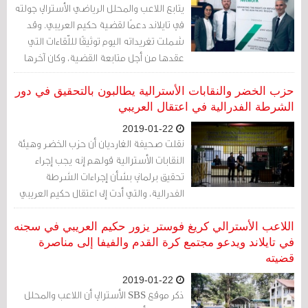
يتابع اللاعب والمحلل الرياضي الأسترالي جولته
في تايلاند دعمًا لقضية حكيم العريبي. وقد
شملت تغريداته اليوم توثيقًا لللّقاءات التي
عقدها من أجل متابعة القضية، وكان آخرها
تغريدة انتقد فيها البيان المشترك الصادر عن
الفيفا والاتحاد الآسيوي لكرة القدم ومنظمات
حزب الخضر والنقابات الأسترالية يطالبون بالتحقيق في دور
أخرى في عالم كرة الكرة.
الشرطة الفدرالية في اعتقال العريبي
2019-01-22
نقلت صحيفة الغارديان أن حزب الخضر وهيئة
النقابات الأسترالية قولهم إنه يجب إجراء
تحقيق برلماني بشأن إجراءات الشرطة
الفدرالية، والتي أدت إلى اعتقال حكيم العريبي
في تايلاند.
اللاعب الأسترالي كريغ فوستر يزور حكيم العريبي في سجنه
في تايلاند ويدعو مجتمع كرة القدم والفيفا إلى مناصرة
قضيته
2019-01-22
ذكر موقع SBS الأسترالي أن اللاعب والمحلل