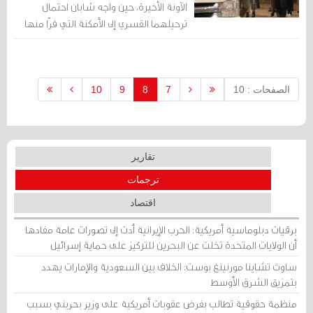
الآونة الأخيرة، حين واجه شابان احتمال
ترحيلهما القسري إلى الأمكنة التي فرّا منها
ببساطة لكونهما حطا رحالهما في بانكوك.
الصفحات : 10
7
8
9
10
تقارير
ترجمات
اقتصاد
برقيات دبلوماسية أمريكية: الحرب الإيرانية أدت إلى تصورات عامة مفادها
أن الولايات المتحدة تخلت عن البحرين للتركيز على حماية إسرائيل
ساوث تشاينا مورنينغ بوست: الخلاف بين السعودية والإمارات يهدد
بتمزيق الشرق الأوسط
منظمة حقوقية تطالب بفرض عقوبات أمريكية على وزير بحريني بسبب