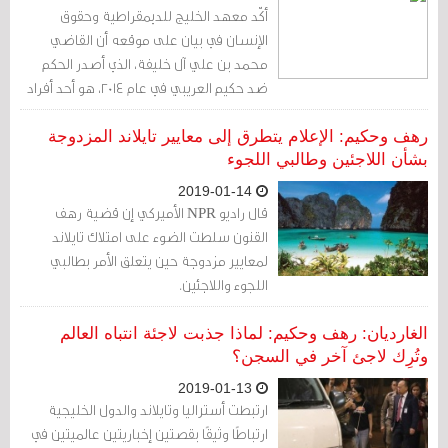
أكّد معهد الخليج للديمقراطية وحقوق
الإنسان في بيان على موقعه أن القاضي
محمد بن علي آل خليفة، الذي أصدر الحكم
ضد حكيم العريبي في عام ٢٠١٤، هو أحد أفراد
العائلة الحاكمة في البحرين، وقد رفض النظر
في أدلة براءة العريبي وفي التحقيق في دعوى
رهف وحكيم: الإعلام يتطرق إلى معايير تايلاند المزدوجة
التعذيب.
بشأن اللاجئين وطالبي اللجوء
2019-01-14
قال راديو NPR الأميركي إن قضية رهف
القنون سلطت الضوء على امتلاك تايلاند
لمعايير مزدوجة حين يتعلق الأمر بطالبي
اللجوء واللاجئين.
الغارديان: رهف وحكيم: لماذا جذبت لاجئة انتباه العالم
وتُرِك لاجئ آخر في السجن؟
2019-01-13
ارتبطت أستراليا وتايلاند والدول الخليجية
ارتباطًا وثيقًا بقصتين إخباريتين عالميتين في