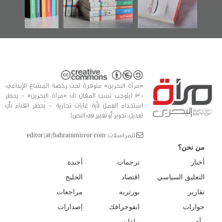
لتوثيق
«مرآة البحرين» متوفرة تحت رخصة المشاع الإبداعي،
3.0 (يتوجب نسب المقال الى «مراة البحرين» - يحظر
استخدام العمل لأية غايات تجارية - يُحظر القيام بأي
تعديل، تحوير أو تغيير في النص)
للمراسلات: editor [at] bahrainmirror.com
من نحن؟
أخبار
ترجمات
أجندة
التعليق السياسي
اقتصاد
الخليج
تقارير
بورتريه
مراجعات
حوارات
انفوجرافك
إصدارات
رأي
ملفات