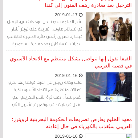
الترحيل بعد مغادرة رهف القنون إلى كندا
2019-01-17
نشر الدبلوماسي نايجل غود دايفيس، الزميل
في تشاتام هاوس، تغريدة على تويتر أشار
فيها إلى تصريح رئيس دائرة الهجرة التايلاندي
سوراشات هابكارن بعد مغادرة السعودية
رهف القنون إلى كندا...
الفيفا تقول إنها تتواصل بشكل منتتظم مع الاتحاد الآسيوي
في قضية العريبي
2019-01-16
نقلت وكالة رويترز عن الفيفا قولها إنها تجري
اتصالات منتظمة مع الاتحاد الآسيوي لكرة
القدم بشأن لاعب كرة القدم البحريني الذي
اعتقل في تايلاند في نوفمبر / تشرين الثاني
الماضي بسبب حكم بالسجن في بلاده.
معهد الخليج يعارض تصريحات الحكومة البحرينية لرويترز:
العريبي سيُعَذب بالكهرباء في حال إعادته
2019-01-16