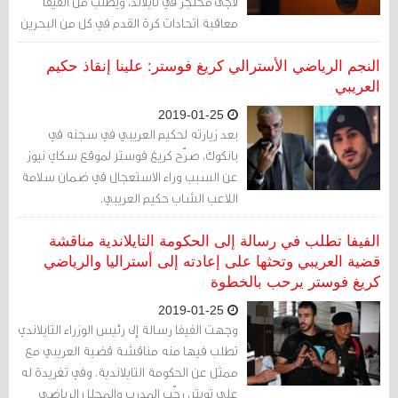
لاجئ محتجز في تايلاند، ويطلب من الفيفا
معاقبة اتحادات كرة القدم في كل من البحرين
وتايلاند في حال فشلا في المساعدة.
النجم الرياضي الأسترالي كريغ فوستر: علينا إنقاذ حكيم
العريبي
2019-01-25
بعد زيارته لحكيم العريبي في سجنه في
بانكوك، صرّح كريغ فوستر لموقع سكاي نيوز
عن السبب وراء الاستعجال في ضمان سلامة
اللاعب الشاب حكيم العريبي.
الفيفا تطلب في رسالة إلى الحكومة التايلاندية مناقشة
قضية العريبي وتحثها على إعادته إلى أستراليا والرياضي
كريغ فوستر يرحب بالخطوة
2019-01-25
وجهت الفيفا رسالة إلى رئيس الوزراء التايلاندي
تطلب فيها منه مناقشة قضية العريبي مع
ممثل عن الحكومة التايلاندية. وفي تغريدة له
على تويتر، رحّب المدرب والمحلل الرياضي