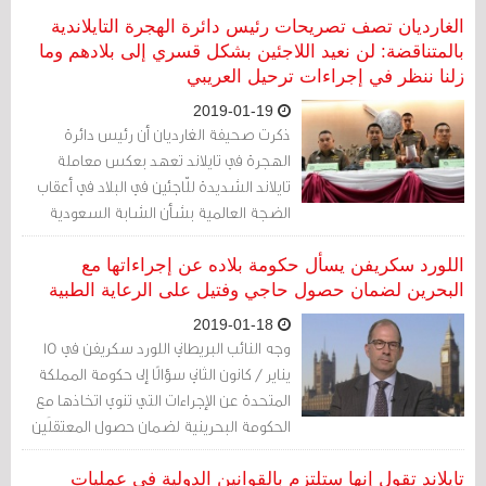
الغارديان تصف تصريحات رئيس دائرة الهجرة التايلاندية
بالمتناقضة: لن نعيد اللاجئين بشكل قسري إلى بلادهم وما
زلنا ننظر في إجراءات ترحيل العريبي
2019-01-19
ذكرت صحيفة الغارديان أن رئيس دائرة
الهجرة في تايلاند تعهد بعكس معاملة
تايلاند الشديدة للّاجئين في البلاد في أعقاب
الضجة العالمية بشأن الشابة السعودية
التي كانت تحاول طلب اللجوء.
اللورد سكريفن يسأل حكومة بلاده عن إجراءاتها مع
البحرين لضمان حصول حاجي وفتيل على الرعاية الطبية
2019-01-18
وجه النائب البريطاني اللورد سكريفن في 15
يناير / كانون الثاني سؤالًا إلى حكومة المملكة
المتحدة عن الإجراءات التي تنوي اتخاذها مع
الحكومة البحرينية لضمان حصول المعتقلَين
السياسيين علي حاجي وناجي فتيل على
الرعاية الطبية اللازمة.
تايلاند تقول إنها ستلتزم بالقوانين الدولية في عمليات