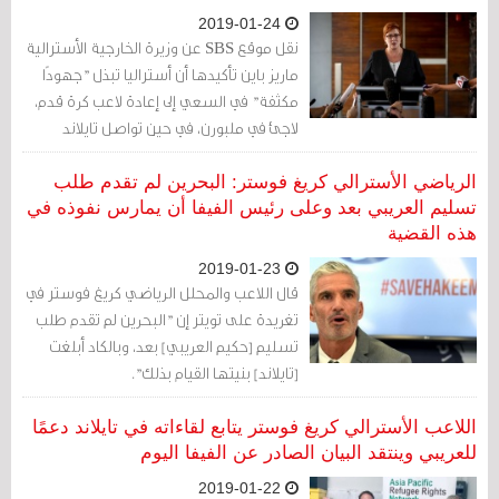
2019-01-24
نقل موقع SBS عن وزيرة الخارجية الأسترالية
ماريز باين تأكيدها أن أستراليا تبذل "جهودًا
مكثفة" في السعي إلى إعادة لاعب كرة قدم،
لاجئ في ملبورن، في حين تواصل تايلاند
احتجازه.
الرياضي الأسترالي كريغ فوستر: البحرين لم تقدم طلب
تسليم العريبي بعد وعلى رئيس الفيفا أن يمارس نفوذه في
هذه القضية
2019-01-23
قال اللاعب والمحلل الرياضي كريغ فوستر في
تغريدة على تويتر إن "البحرين لم تقدم طلب
تسليم [حكيم العريبي] بعد، وبالكاد أبلغت
[تايلاند] بنيتها القيام بذلك".
اللاعب الأسترالي كريغ فوستر يتابع لقاءاته في تايلاند دعمًا
للعريبي وينتقد البيان الصادر عن الفيفا اليوم
2019-01-22