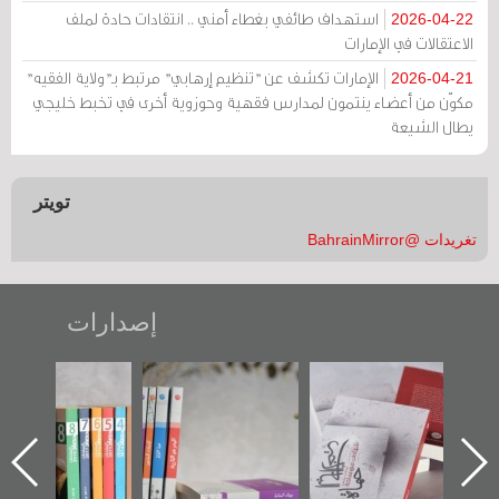
استهداف طائفي بغطاء أمني .. انتقادات حادة لملف
2026-04-22
الاعتقالات في الإمارات
الإمارات تكشف عن "تنظيم إرهابي" مرتبط بـ"ولاية الفقيه"
2026-04-21
مكوّن من أعضاء ينتمون لمدارس فقهية وحوزوية أخرى في تخبط خليجي
يطال الشيعة
تويتر
تغريدات @BahrainMirror
إصدارات
لأخير":
تصنيف موضوعي
"مرآة البحرين"
«وطن عكر»
أول عن
للوثائق البريطانية
تصدر حصاد
جديدة لم
دراز
يقدمه «مركز أوال»
الساحات 2019
عسكري تص
احة
في سلسلة من 5
«مرآة الب
ز أوال
كتب