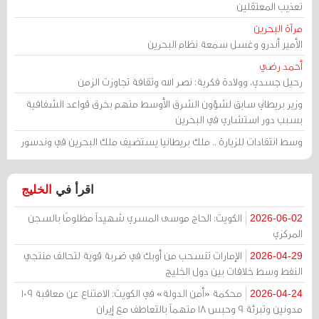
تعذيب المعتقلين
مرآة البحرين
الأمير أندرو وغسل سمعة نظام البحرين
أحمد رضي
رحيل جسدي، وولادة فكرية: نصر الله وثقافة تجاوزت الزمن
وزير بريطاني سابق لشؤون الشرق الأوسط متهم بخرق قواعد الشفافية
بسبب دور استشاري في البحرين
وسط انتقادات للزيارة .. ملك بريطانيا يستضيف ملك البحرين في وندسور
اقرأ في
الخليج
الكويت: الحاج موسى المسري شهيداً مظلومًا بالسجن
2026-06-02
المركزي
الإمارات تنسحب من أوبك في ضربة قوية لتحالف منتجي
2026-04-29
النفط وسط خلافات بين دول الخليج
محكمة «أمن الدولة» في الكويت: الامتناع عن معاقبة 109
2026-04-24
مدونين وتبرئة 9 وحبس 18 متهماً بالتعاطف مع إيران