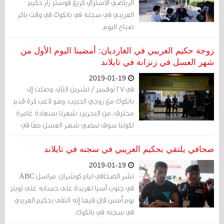
الرياضي الأسترالي كريغ فوستر زار حكيم
العريبي في سجنه في بانكوك في وقت باكر
صباح اليوم.
زوجة حكيم العريبي في الغارديان: أمضينا اليوم الأول من
شهر العسل في زنزانة في تايلاند
2019-01-19
في 27 نوفمبر / تشرين الثاني، وصلت إلى
بانكوك مع زوجي الحبيب، وهو لاعب كرة قدم
محترف، من البحرين. شعرنا بسعادة غامرة
لكوننا سوف نمضي شهر العسل معًا في
دولة تايلاند الساحرة، لكن الأمر انتهى به في
السجن.
صحافي يلتقي بحكيم العريبي في سجنه في تايلاند
2019-01-19
نشر الصحافي ليام كوشران، مراسل ABC
في جنوب آسيا تغريدة على حسابه على تويتر
يوم أمس قال فيها إنه التقى بحكيم العريبي
في سجنه في بانكوك.