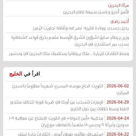
مرآة البحرين
الأمير أندرو وغسل سمعة نظام البحرين
أحمد رضي
رحيل جسدي، وولادة فكرية: نصر الله وثقافة تجاوزت الزمن
وزير بريطاني سابق لشؤون الشرق الأوسط متهم بخرق قواعد الشفافية
بسبب دور استشاري في البحرين
وسط انتقادات للزيارة .. ملك بريطانيا يستضيف ملك البحرين في وندسور
اقرأ في
الخليج
الكويت: الحاج موسى المسري شهيداً مظلومًا بالسجن
2026-06-02
المركزي
الإمارات تنسحب من أوبك في ضربة قوية لتحالف منتجي
2026-04-29
النفط وسط خلافات بين دول الخليج
محكمة «أمن الدولة» في الكويت: الامتناع عن معاقبة 109
2026-04-24
مدونين وتبرئة 9 وحبس 18 متهماً بالتعاطف مع إيران
استهداف طائفي بغطاء أمني .. انتقادات حادة لملف
2026-04-22