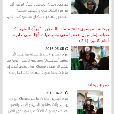
في حياة ريحانة الموسوي فجأة. لم يكن أكثر
من قرار اتخذته هي ورفيقتها نفيسة
العصفور لتسجيل احتجاج سلمي ضد القمع
الدموي في البحرين أمام جمهور الفورمولا 1. لم
يكن أكثر من هذا.
ريحانة الموسوي تفتح ملفات السجن لـ"مرآة البحرين":
ضباط إماراتيون حققوا معي وشرطيات أجلسنني عارية
أمام كاميرا (1-2)
2016-05-05
مرآة البحرين (خاص): هادئة بما يكفي لأن
تعتقد أنها خجولة وسريعة الانهيار، قوية بما
يكفي لأن تصدم توقعك الأول. عندما أُخذت إلى
مركز شرطة مدينة عيسى قالت لها إحدى
الشرطيات: "كنا نسمع اسمك وتهمتك
ونظن أنهم سيحضرون لنا امرأة ذات جسم
دموع ريحانة
ضخم وصوت عالٍ، وعندما دخلوا بك لم نصدّق
2016-04-21
أن هذه أنت".
مرآة البحرين(خاص): ما سر دموعك اليوم يا
ريحانة وأنت تعانقين الحرية والأحبة والضوء
بعد ظلام سنوات ثلاث؟ هل هي دموع الفرح