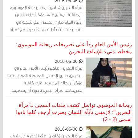
2016-05-06
هذه المؤسسسات الحقوقية التي أنشئت
مرآة البحرين (خاص): ردت ريحانة الموسوي،
بعد تقرير بسيوني.
المعتقلة المفرج عنها مؤخراً على رئيس
الأمن العام طارق الحسن الذي شكك في
التصريحات التي أدلت بها في حوار مع "مرآة
البحرين"، قائلة إن "ما ذكرته تم تقديمه
كشكوى فعلاً منذ شهر مايو/أيار 2013 إلى
رئيس الأمن العام رداً على تصريحات ريحانة الموسوي:
الأمانة العامة للتظلمات، وأنها تمتلك نسخة
مخطط دنيء للإساءة للبحرين
من تلك الشكوى".
2016-05-06
مرآة البحرين: هاجم رئيس الأمن العام في
البحرين، طارق الحسن، المعتقلة المفرج عنها
مؤخراً، ريحانة الموسوي على خلفية
تصريحاتها لمرآة البحرين، دون أن يسميها،
واتهمها بمحاولة الإساءة للبحرين وإثارة
الرأي العام
ريحانة الموسوي تواصل كشف ملفات السجن لـ"مرآة
البحرين": لازمتني تأتأة اللسان وصرت أرجف كلما نادوا
اسمي (2 - 2)
2016-05-06
مرآة البحرين (خاص): هكذا تدحرج كل شيء