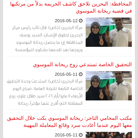
فحوصات طبية بعد مضي ثلاث سنوات على
المحافظة: البحرين تلاحق كاشف الجريمة بدلاً من مرتكبها
الشكوى التي قدمتها بشأن تعرضها
في قضية ريحانة الموسوي
للتعذيب وسوء المعاملة خلال فترة اعتقالها.
2016-05-12
مرآة البحرين (خاص): قال نائب رئيس مركز
البحرين لحقوق الإنسان، السيد يوسف
المحافظة إن ما يحصل ريحانة الموسوي
وزوجها بعد تقدمها بشكوي للمؤسسة
الوطنية لحقوق الإنسان هو "ما كنا نخشاه
ونتوقعه، الهواجس ذاتها هي التي أبعدت
التحقيق الخاصة تستدعي زوج ريحانة الموسوي
الناس عن التواصل مع هذه المؤسسات أو
2016-05-11
الثقة فيها".
مرآة البحرين (خاص): استدعت وحدة التحقيق
الخاصة التابعة للنيابة العامة، صباح اليوم
الأربعاء 11 مايو/أيار 2016 سيد طلال علوي، زوج
المعتقلة التي أفرج عنها مؤخراً، ريحانة
الموسوي، للتحقيق.
مكتب المحامي التاجر: ريحانة الموسوي بكت خلال التحقيق
معها اليوم عندما أعادت سرد وقائع المعاملة المهينة
2016-05-11