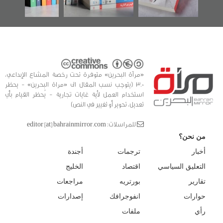
«مرآة البحرين» متوفرة تحت رخصة المشاع الإبداعي،
3.0 (يتوجب نسب المقال الى «مراة البحرين» - يحظر
استخدام العمل لأية غايات تجارية - يُحظر القيام بأي
تعديل، تحوير أو تغيير في النص)
للمراسلات: editor [at] bahrainmirror.com
من نحن؟
أخبار
ترجمات
أجندة
التعليق السياسي
اقتصاد
الخليج
تقارير
بورتريه
مراجعات
حوارات
انفوجرافك
إصدارات
رأي
ملفات