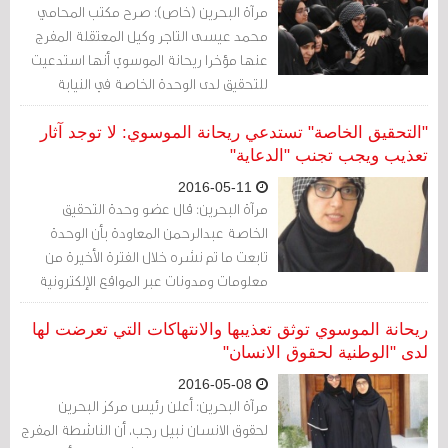
مرآة البحرين (خاص): صرح مكتب المحامي
محمد عيسى التاجر وكيل المعتقلة المفرج
عنها مؤخرا ريحانة الموسوي أنها استدعيت
للتحقيق لدى الوحدة الخاصة في النيابة
العامة صباح اليوم (الثلاثاء 10 مايو/ أيار 2016).
"التحقيق الخاصة" تستدعي ريحانة الموسوي: لا توجد آثار
تعذيب ويجب تجنب "الدعاية"
2016-05-11
مرآة البحرين: قال عضو وحدة التحقيق
الخاصة عبدالرحمن المعاودة بأن الوحدة
تابعت ما تم نشره خلال الفترة الأخيرة من
معلومات ومدونات عبر المواقع الإلكترونية
ومواقع التواصل الاجتماعي بشأن تعرض
المحكوم عليها ريحانة الموسوي للتعذيب
ريحانة الموسوي توثق تعذيبها والانتهاكات التي تعرضت لها
وإساءة المعاملة أبان فترات القبض والتحقيق
لدى "الوطنية لحقوق الانسان"
والاحتجاز وقضاء العقوبة المقضي بها عليها
2016-05-08
في قضية الانضمام إلى جماعة إرهابية وحيازة
مرآة البحرين: أعلن رئيس مركز البحرين
متفجرات.
لحقوق الانسان نبيل رجب، أن الناشطة المفرج