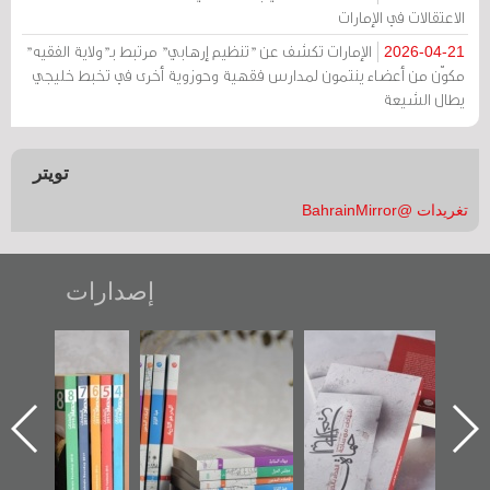
الاعتقالات في الإمارات
الإمارات تكشف عن "تنظيم إرهابي" مرتبط بـ"ولاية الفقيه"
2026-04-21
مكوّن من أعضاء ينتمون لمدارس فقهية وحوزوية أخرى في تخبط خليجي
يطال الشيعة
تويتر
تغريدات @BahrainMirror
إصدارات
خير":
تصنيف موضوعي
"مرآة البحرين"
«وطن عكر» ر
ل عن
للوثائق البريطانية
تصدر حصاد
جديدة لمعت
از
يقدمه «مركز أوال»
الساحات 2019
عسكري تصدر
حة
في سلسلة من 5
«مرآة البحر
أوال
كتب
وثيق