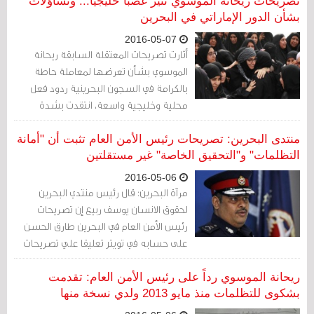
تصريحات ريحانة الموسوي تثير غضبا خليجيا... وتساؤلات
بشأن الدور الإماراتي في البحرين
2016-05-07
أثارت تصريحات المعتقلة السابقة ريحانة
الموسوي بشأن تعرضها لمعاملة حاطة
بالكرامة في السجون البحرينية ردود فعل
محلية وخليجية واسعة، انتقدت بشدة
ممارسات أجهزة الأمن، فيما ركزت تعليقات
أخرى على دور ضباط إماراتيين في التحقيق
منتدى البحرين: تصريحات رئيس الأمن العام تثبت أن "أمانة
معها.
التظلمات" و"التحقيق الخاصة" غير مستقلتين
2016-05-06
مرآة البحرين: قال رئيس منتدي البحرين
لحقوق الانسان يوسف ربيع إن تصريحات
رئيس الأمن العام في البحرين طارق الحسن
على حسابه في تويتر تعليقا علي تصريحات
المعتقلة ريحانة الموسوي لموقع صحيفة
مرآة البحربن الاكترونية بشأن رفع وحدة
ريحانة الموسوي رداً على رئيس الأمن العام: تقدمت
التحقيق الخاصة والأمانة العامة للتظلمات
بشكوى للتظلمات منذ مايو 2013 ولدي نسخة منها
قضايا للقضاء تكشف مدى عدم استقلالية