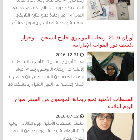
اللبناني فؤاد خوري إلى عالم الكتب مجددا، في
العام 2016، عبر إعادة طبع كتابه التاريخي:
«القبيلة والدولة في البحرين»، وترجمة آخر
كتبه «دعوة للضحك» إلى العربية لأوّل مرة.
وفي 2016، صدر أيضا أول عمل أدبي يكتب
أوراق 2016: ريحانة الموسوي خارج السجن… وحوار
داخل السجون البحرينية، تحت عنوان «رواية
يكشف دور القوات الإماراتية
جو: عذابات 10 مارس»، كما صدرت ترجمة كتاب
2016-12-31
المحلل السياسي الأمريكي جستن غينغلر
في 20 أبريل/ نيسان 2016 أفرجت السلطات
عن البحرين، والذي نال به درجة الدكتوراه.
الأمنية عن ريحانة الموسوي بعد 3 أعوام
قضتها في سجن النساء. وسرعان ما فجرت
قنبلة إعلامية من العيار الثقيل. إذ كشفت في
حوار معها ظروف تعذيبها وتعريتها كاشفة
عن دور لعبه ضباط إماراتيون ضمن قوات درع
السلطات الأمنية تمنع ريحانة الموسوي من السفر صباح
الجزيرة في التحقيق معها.
اليوم الثلاثاء
2016-07-12
منعت السلطات الأمنية اليوم الثلاثاء 12 يوليو
2016، المواطنة ريحانة الموسوي من السفر
لخارج البحرين.