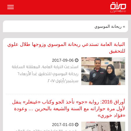
القائمة
الرئيسي
» ريحانة الموسوي
النيابة العامة تستدعي ريحانة الموسوي وزوجها طلال علوي
للتحقيق
2017-09-06
استدعت النيابة العامة، المعتقلة السابقة
ريحانة الموسوي للتحقيق غداً الأربعاء 6
سبتمبر/أيلول 2017.
أوراق 2016: رواية «جو» تأخذ الجو وكتاب «غينغلر» ينقل
لأول مرة حواراته مع السنة والشيعة بالبحرين … وعودة
«فؤاد خوري»
2017-01-03
رغم مرور 13 عاما على وفاته، عاد العالم