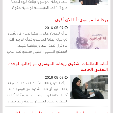
عنها ريحانة الموسوي، وثقت اليوم الأحد 8
مايو 2016 لدى المؤسسة الوطنية لحقوق
الانسان، ما تعرضت له من تعذيب وانتهاكات
فادحة خلال فترة التحقيق معها قبل ثلاث
ريحانة الموسوي: أنا الآن أقوى
سنوات، وهي الانتهاكات التي كشفتها خلال
2016-05-07
لقاءها مع مرآة البحرين.
مرآة البحرين (خاص): هكذا تدحرج كل شيء
في حياة ريحانة الموسوي فجأة. لم يكن أكثر
من قرار اتخذته هي ورفيقتها نفيسة
العصفور لتسجيل احتجاج سلمي ضد القمع
الدموي في البحرين أمام جمهور الفورمولا 1. لم
يكن أكثر من هذا. لم تكونا تحملان أكثر من
أمانة التظلمات: شكوى ريحانة الموسوي تم إحالتها لوحدة
لافتات.
التحقيق الخاصة
2016-05-07
مرآة البحرين: قالت الأمانة العامة للتظلمات
إنها سبق وأن تلقت شكوى من المفرج عنها
أخيرا ريحانة الموسوي، مشيرة إلى أنها أحالت
الشكوى لوحدة التحقيق الخاصة لإنها تدخل
ضمن اختصاصاتها.