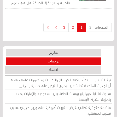
بالحرية والعودة إلى الحياة؟ هل هي دموع
السعادة باحتفاء الناس واحتضانهم لك
وفخرهم بك؟ هل هي الدهشة بهذا الاحتفاء
وهذا الاعتزاز؟
الصفحات : 3
1
2
3
تقارير
ترجمات
اقتصاد
برقيات دبلوماسية أمريكية: الحرب الإيرانية أدت إلى تصورات عامة مفادها
أن الولايات المتحدة تخلت عن البحرين للتركيز على حماية إسرائيل
ساوث تشاينا مورنينغ بوست: الخلاف بين السعودية والإمارات يهدد
بتمزيق الشرق الأوسط
منظمة حقوقية تطالب بفرض عقوبات أمريكية على وزير بحريني بسبب
تعذيب المعتقلين