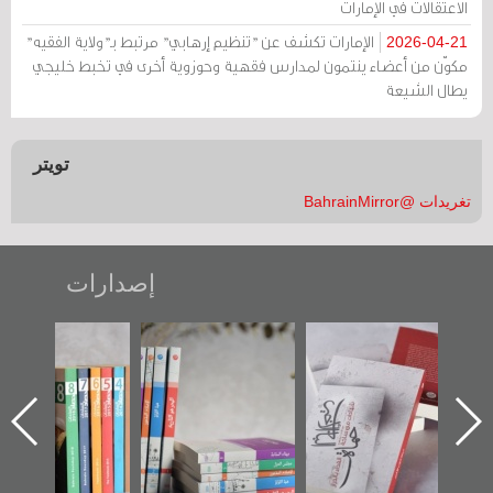
الاعتقالات في الإمارات
الإمارات تكشف عن "تنظيم إرهابي" مرتبط بـ"ولاية الفقيه"
2026-04-21
مكوّن من أعضاء ينتمون لمدارس فقهية وحوزوية أخرى في تخبط خليجي
يطال الشيعة
تويتر
تغريدات @BahrainMirror
إصدارات
"حماة الباب الأخير":
تصنيف موضوعي
"مرآة البحرين"
الإصدار الأول عن
للوثائق البريطانية
تصدر حصاد
اعتصام الدراز
يقدمه «مركز أوال»
الساحات 2019
ه
وأحداث ساحة
في سلسلة من 5
الفداء لمركز أوال
كتب
للدراسات والتوثيق