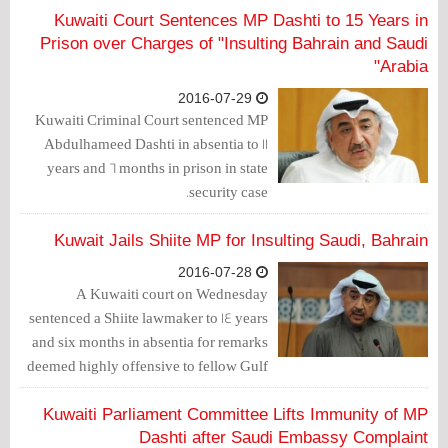
Kuwaiti Court Sentences MP Dashti to 15 Years in
Prison over Charges of "Insulting Bahrain and Saudi
Arabia"
2016-07-29
Kuwaiti Criminal Court sentenced MP
Abdulhameed Dashti in absentia to 11
years and 6 months in prison in state
security case.
Kuwait Jails Shiite MP for Insulting Saudi, Bahrain
2016-07-28
A Kuwaiti court on Wednesday
sentenced a Shiite lawmaker to 14 years
and six months in absentia for remarks
deemed highly offensive to fellow Gulf
states Saudi Arabia and Bahrain.
Kuwaiti Parliament Committee Lifts Immunity of MP
Dashti after Saudi Embassy Complaint