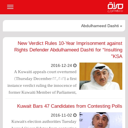
القائمة
الرئيسي
» Abdulhameed Dashti
New Verdict Rules 10-Year Imprisonment against
Rights Defender Abdulhameed Dashti for “Insulting
KSA”
2016-12-24
A Kuwaiti appeals court overturned
(Thursday December 22, 2016) a first
instance verdict ruling the innocence of
former Kuwaiti Member of Parliament,
and prominent human rights activist, Dr.
Abdulhameed Dashti.
Kuwait Bars 47 Candidates from Contesting Polls
2016-11-02
Kuwait's election authorities Tuesday