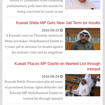
barred 47 candidates from contesting
parliamentary polls later this month for
being convicted in courts or not
fulfilling nomination requirements,
candidates said.
Kuwait Shiite MP Gets New Jail Term for Insults
2016-09-23
A Kuwaiti court on Thursday sentenced
Shiite lawmaker Abdulhameed Dashti to
11 years' jail in absentia for insults against
the emirate's ruler and its neighbour
Saudi Arabia.
Kuwait Places MP Dashti on Wanted List through
Interpol
2016-08-24
Kuwaiti Public Prosecution placed name
of prominent human rights defender and
Kuwaiti MP Abdulhameed Dashti on
wanted list through Interpol.