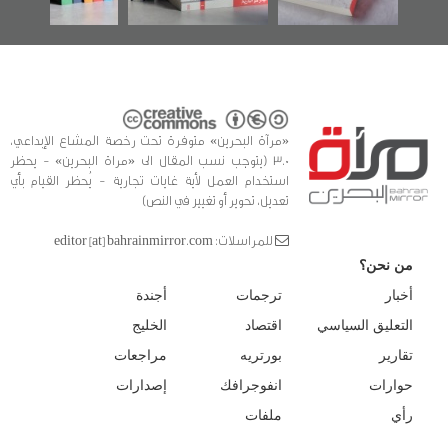
«مرآة البحرين» متوفرة تحت رخصة المشاع الإبداعي،
3.0 (يتوجب نسب المقال الى «مراة البحرين» - يحظر
استخدام العمل لأية غايات تجارية - يُحظر القيام بأي
تعديل، تحوير أو تغيير في النص)
للمراسلات: editor [at] bahrainmirror.com
من نحن؟
أخبار
ترجمات
أجندة
التعليق السياسي
اقتصاد
الخليج
تقارير
بورتريه
مراجعات
حوارات
انفوجرافك
إصدارات
رأي
ملفات