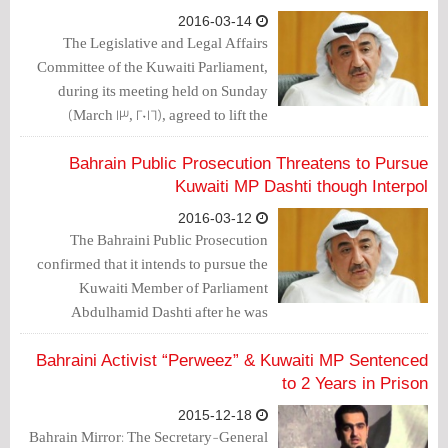
2016-03-14
The Legislative and Legal Affairs
Committee of the Kuwaiti Parliament,
during its meeting held on Sunday
(March 13, 2016), agreed to lift the
parliamentary immunity of Member of
Parliament Abdulhamid Dashti over a
Bahrain Public Prosecution Threatens to Pursue
state security case.
Kuwaiti MP Dashti though Interpol
2016-03-12
The Bahraini Public Prosecution
confirmed that it intends to pursue the
Kuwaiti Member of Parliament
Abdulhamid Dashti after he was
sentenced to two years in prison over
collecting money without a license,
Bahraini Activist “Perweez” & Kuwaiti MP Sentenced
to 2 Years in Prison
2015-12-18
Bahrain Mirror: The Secretary-General