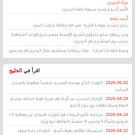
مرآة البحرين
الأمير أندرو وغسل سمعة نظام البحرين
أحمد رضي
رحيل جسدي، وولادة فكرية: نصر الله وثقافة تجاوزت الزمن
وزير بريطاني سابق لشؤون الشرق الأوسط متهم بخرق قواعد الشفافية
بسبب دور استشاري في البحرين
وسط انتقادات للزيارة .. ملك بريطانيا يستضيف ملك البحرين في وندسور
اقرأ في
الخليج
الكويت: الحاج موسى المسري شهيداً مظلومًا بالسجن
2026-06-02
المركزي
الإمارات تنسحب من أوبك في ضربة قوية لتحالف منتجي
2026-04-29
النفط وسط خلافات بين دول الخليج
محكمة «أمن الدولة» في الكويت: الامتناع عن معاقبة 109
2026-04-24
مدونين وتبرئة 9 وحبس 18 متهماً بالتعاطف مع إيران
استهداف طائفي بغطاء أمني .. انتقادات حادة لملف
2026-04-22