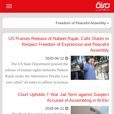
القائمة
الرئيسي
» Freedom of Peaceful Assembly
US Praises Release of Nabeel Rajab, Calls States to
Respect Freedom of Expression and Peaceful
Assembly
2020-06-12
The US State Department praised the
release of human rights defender Nabeel
Rajab under the Alternative Penalty Law
and called "all states to adhere to human
rights in freedom of expression and
peaceful assembly."
Court Upholds 7-Year Jail Term against Suspect
Accused of Assembling in Al-Ekr
2018-06-21
The High Appeals Court upheld a 7-