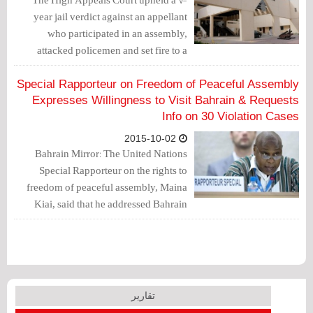
year jail verdict against an appellant
who participated in an assembly,
attacked policemen and set fire to a
generator affiliated with the police in
Al-Ekr.
Special Rapporteur on Freedom of Peaceful Assembly
Expresses Willingness to Visit Bahrain & Requests
Info on 30 Violation Cases
2015-10-02
Bahrain Mirror: The United Nations
Special Rapporteur on the rights to
freedom of peaceful assembly, Maina
Kiai, said that he addressed Bahrain
requesting information regarding 30
cases of violations of the right to
freedom of peaceful assembly and
association.
تقارير