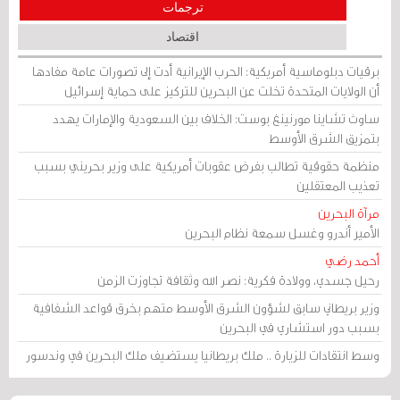
ترجمات
اقتصاد
برقيات دبلوماسية أمريكية: الحرب الإيرانية أدت إلى تصورات عامة مفادها
أن الولايات المتحدة تخلت عن البحرين للتركيز على حماية إسرائيل
ساوث تشاينا مورنينغ بوست: الخلاف بين السعودية والإمارات يهدد
بتمزيق الشرق الأوسط
منظمة حقوقية تطالب بفرض عقوبات أمريكية على وزير بحريني بسبب
تعذيب المعتقلين
مرآة البحرين
الأمير أندرو وغسل سمعة نظام البحرين
أحمد رضي
رحيل جسدي، وولادة فكرية: نصر الله وثقافة تجاوزت الزمن
وزير بريطاني سابق لشؤون الشرق الأوسط متهم بخرق قواعد الشفافية
بسبب دور استشاري في البحرين
وسط انتقادات للزيارة .. ملك بريطانيا يستضيف ملك البحرين في وندسور