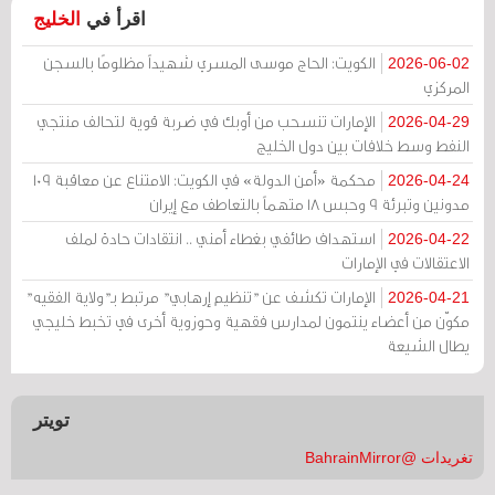
اقرأ في
الخليج
الكويت: الحاج موسى المسري شهيداً مظلومًا بالسجن
2026-06-02
المركزي
الإمارات تنسحب من أوبك في ضربة قوية لتحالف منتجي
2026-04-29
النفط وسط خلافات بين دول الخليج
محكمة «أمن الدولة» في الكويت: الامتناع عن معاقبة 109
2026-04-24
مدونين وتبرئة 9 وحبس 18 متهماً بالتعاطف مع إيران
استهداف طائفي بغطاء أمني .. انتقادات حادة لملف
2026-04-22
الاعتقالات في الإمارات
الإمارات تكشف عن "تنظيم إرهابي" مرتبط بـ"ولاية الفقيه"
2026-04-21
مكوّن من أعضاء ينتمون لمدارس فقهية وحوزوية أخرى في تخبط خليجي
يطال الشيعة
تويتر
تغريدات @BahrainMirror