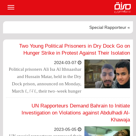
القائمة
الرئيسي
» Special Rapporteur
Two Young Political Prisoners in Dry Dock Go on
Hunger Strike in Protest Against Their Isolation
2024-03-07
Political prisoners Ali Isa Al Ithnaashar
and Hussain Matar, held in the Dry
Dock prison, announced on Monday,
March 4, 2024, their two-week hunger
strike in protest against being jointly
isolated in a cell for a year.
UN Rapporteurs Demand Bahrain to Initiate
Investigation on Violations against Abdulhadi Al-
Khawaja
2023-05-05
UN special rapporteurs expressed their