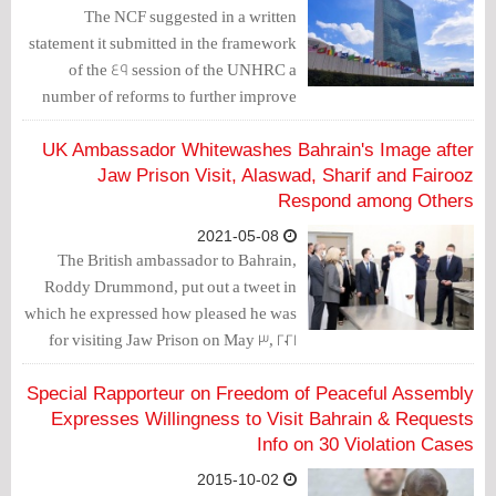
The NCF suggested in a written
statement it submitted in the framework
of the 49 session of the UNHRC a
number of reforms to further improve
respect for human rights in Bahrain in a
number of issues of concern to them,
UK Ambassador Whitewashes Bahrain's Image after
namely the need for free elections,
Jaw Prison Visit, Alaswad, Sharif and Fairooz
freedom of expression, women's rights
Respond among Others
and citizenship revocation.
2021-05-08
The British ambassador to Bahrain,
Roddy Drummond, put out a tweet in
which he expressed how pleased he was
for visiting Jaw Prison on May 3, 2021
with other ambassadors. Drummond's
tweet prompted a number of responses.
Special Rapporteur on Freedom of Peaceful Assembly
Expresses Willingness to Visit Bahrain & Requests
Info on 30 Violation Cases
2015-10-02