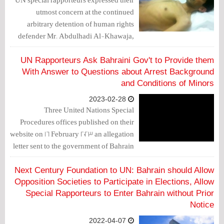
utmost concern at the continued
arbitrary detention of human rights
defender Mr. Abdulhadi Al-Khawaja,
after receiving concerning allegations of
torture, ill treatment, poor prison
UN Rapporteurs Ask Bahraini Gov't to Provide them
conditions and demanded Bahrain to
With Answer to Questions about Arrest Background
initiate an investigation on these
and Conditions of Minors
violations.
2023-02-28
Three United Nations Special
Procedures offices published on their
website on 16 February 2023 an allegation
letter sent to the government of Bahrain
to express concern over the arrest of 4
citizens in October 2021, three of whom
Next Century Foundation to UN: Bahrain should Allow
were minors and were arrested without a
Opposition Societies to Participate in Elections, Allow
Special Rapporteurs to Enter Bahrain without Prior
warrant.
Notice
2022-04-07