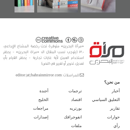
للدراسات والتوثيق
«مرآة البحرين» متوفرة تحت رخصة المشاع الإبداعي،
3.0 (يتوجب نسب المقال الى «مراة البحرين» - يحظر
استخدام العمل لأية غايات تجارية - يُحظر القيام بأي
تعديل، تحوير أو تغيير في النص)
للمراسلات: editor [at] bahrainmirror.com
من نحن؟
أخبار
ترجمات
أجندة
التعليق السياسي
اقتصاد
الخليج
تقارير
بورتريه
مراجعات
حوارات
انفوجرافك
إصدارات
رأي
ملفات