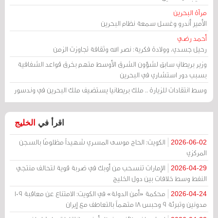
مرآة البحرين
الأمير أندرو وغسل سمعة نظام البحرين
أحمد رضي
رحيل جسدي، وولادة فكرية: نصر الله وثقافة تجاوزت الزمن
وزير بريطاني سابق لشؤون الشرق الأوسط متهم بخرق قواعد الشفافية
بسبب دور استشاري في البحرين
وسط انتقادات للزيارة .. ملك بريطانيا يستضيف ملك البحرين في وندسور
اقرأ في
الخليج
الكويت: الحاج موسى المسري شهيداً مظلومًا بالسجن
2026-06-02
المركزي
الإمارات تنسحب من أوبك في ضربة قوية لتحالف منتجي
2026-04-29
النفط وسط خلافات بين دول الخليج
محكمة «أمن الدولة» في الكويت: الامتناع عن معاقبة 109
2026-04-24
مدونين وتبرئة 9 وحبس 18 متهماً بالتعاطف مع إيران