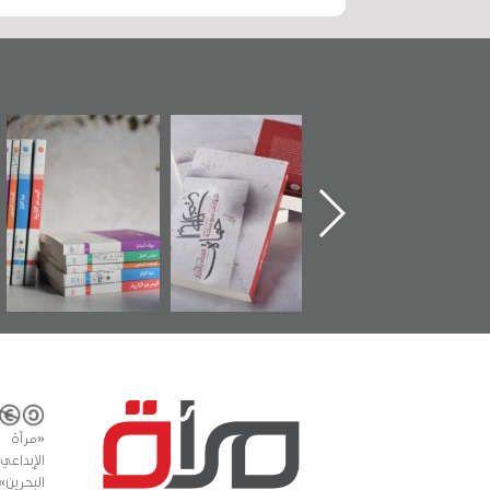
ماة الباب الأخير":
تصنيف موضوعي
"مرآة البحرين"
«
لإصدار الأول عن
للوثائق البريطانية
تصدر حصاد
اعتصام الدراز
يقدمه «مركز أوال»
الساحات 2019
ع
وأحداث ساحة
في سلسلة من 5
لفداء لمركز أوال
كتب
دراسات والتوثيق
«مرآة 
البحرين»