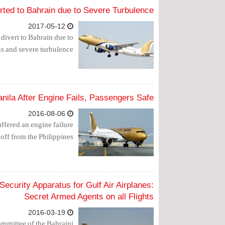
verted to Bahrain due to Severe Turbulence
2017-05-12
 divert to Bahrain due to
s and severe turbulence.
Manila After Engine Fails, Passengers Safe
2016-08-06
suffered an engine failure
-off from the Philippines
ecurity Apparatus for Gulf Air Airplanes:
Secret Armed Agents on all Flights
2016-03-19
ommittee of the Bahraini