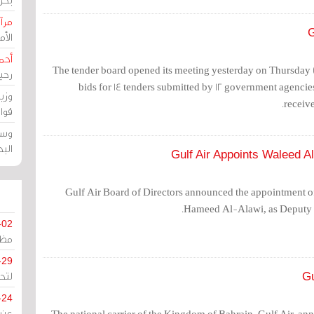
مرآة
G
الأ
أحم
The tender board opened its meeting yesterday on Thursday (
رحي
bids for 14 tenders submitted by 12 government agencies
وزي
receive
قوا
وسط
الب
Gulf Air Appoints Waleed A
Gulf Air Board of Directors announced the appointment 
Hameed Al-Alawi, as Deputy C
-02
مظل
-29
لتح
Gu
-24
The national carrier of the Kingdom of Bahrain, Gulf Air, ann