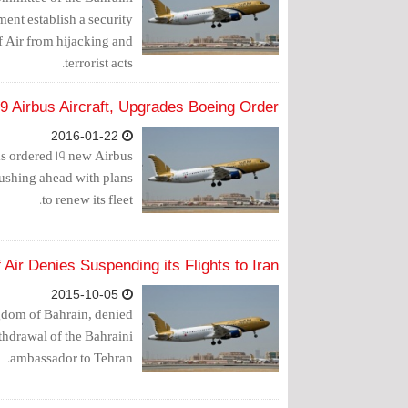
ent establish a security
lf Air from hijacking and
terrorist acts.
19 Airbus Aircraft, Upgrades Boeing Order
2016-01-22
has ordered 19 new Airbus
pushing ahead with plans
to renew its fleet.
 Air Denies Suspending its Flights to Iran
2015-10-05
ingdom of Bahrain, denied
thdrawal of the Bahraini
ambassador to Tehran.