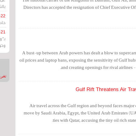
بالت
Directors has accepted the resignation of Chief Executive O
-22
حادة
-21
بـ"
وحو
A bust-up between Arab powers has dealt a blow to supercarr
oil prices and laptop bans, exposing the sensitivity of Gulf hub
and creating openings for rival airlines - 
تغريدات
Gulf Rift Threatens Air Tr
Air travel across the Gulf region and beyond faces major 
move by Saudi Arabia, Egypt, the United Arab Emirates (UA
ties with Qatar, accusing the tiny oil rich stat