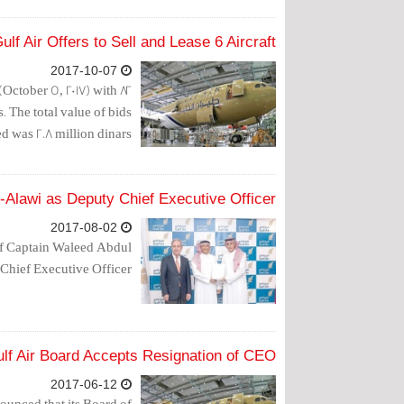
ulf Air Offers to Sell and Lease 6 Aircraft
2017-10-07
October 5, 2017) with 82
. The total value of bids
d was 2.8 million dinars.
l-Alawi as Deputy Chief Executive Officer
2017-08-02
of Captain Waleed Abdul
hief Executive Officer.
lf Air Board Accepts Resignation of CEO
2017-06-12
ounced that its Board of