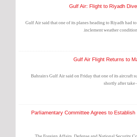
Gulf Air: Flight to Riyadh Di
Gulf Air said that one of its planes heading to Riyadh had to
inclement weather condition
Gulf Air Flight Returns to 
Bahrain's Gulf Air said on Friday that one of its aircraft 
shortly after take
Parliamentary Committee Agrees to Establish S
The Foreign Affairs, Defense and National Security C