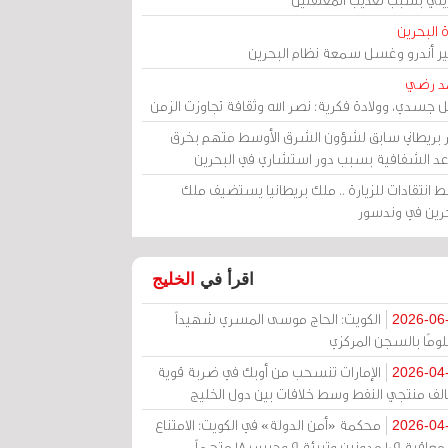
 البحرين
مير أندرو وغسل سمعة نظام البحرين
د رضي
ل جسدي، وولادة فكرية: نصر الله وثقافة تجاوزت الزمن
ر بريطاني سابق لشؤون الشرق الأوسط متهم بخرق
عد الشفافية بسبب دور استشاري في البحرين
 انتقادات للزيارة .. ملك بريطانيا يستضيف ملك
حرين في وندسور
اقرأ في
الخليج
الكويت: الحاج موسى المسري شهيداً
2026-06
ومًا بالسجن المركزي
الإمارات تنسحب من أوبك في ضربة قوية
2026-04
الف منتجي النفط وسط خلافات بين دول الخليج
محكمة «أمن الدولة» في الكويت: الامتناع
2026-04
عن معاقبة 109 مدونين وتبرئة 9 وحبس 18 متهماً