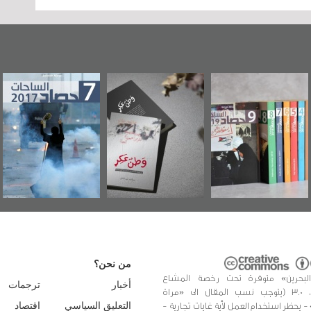
وطن عكر» رواية
حصاد 2017
عاشوراء البحرين...
جديدة لمعتقل
ويكيليكس السفارة
سكري تصدر عن
الأمريكية
«مرآة البحرين»
من نحن؟
البحرين» متوفرة تحت رخصة المشاع
أخبار
ترجمات
الإبداعي، 3.0 (يتوجب نسب المقال الى «مراة
 - يحظر استخدام العمل لأية غايات تجارية -
التعليق السياسي
اقتصاد