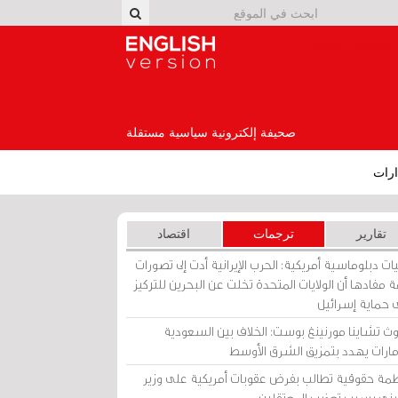
English Version
صحيفة إلكترونية سياسية مستقلة
رات
تقارير
ترجمات
اقتصاد
ات دبلوماسية أمريكية: الحرب الإيرانية أدت إلى تصورات
 مفادها أن الولايات المتحدة تخلت عن البحرين للتركيز
 حماية إسرائيل
ث تشاينا مورنينغ بوست: الخلاف بين السعودية
إمارات يهدد بتمزيق الشرق الأوسط
مة حقوقية تطالب بفرض عقوبات أمريكية على وزير
يني بسبب تعذيب المعتقلين