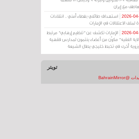
عاطف مع إيران
استهداف طائفي بغطاء أمني .. انتقادات
2026-04
 لملف الاعتقالات في الإمارات
الإمارات تكشف عن "تنظيم إرهابي" مرتبط
2026-04
ولاية الفقيه" مكوّن من أعضاء ينتمون لمدارس فقهية
زوية أخرى في تخبط خليجي يطال الشيعة
تويتر
 @BahrainMirror