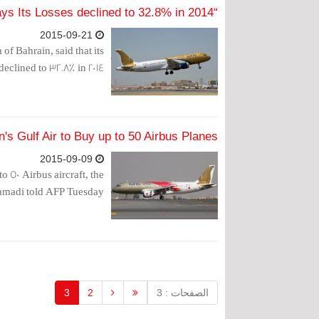
“Gulf Air” Says Its Losses declined to 32.8% in 2014
2015-09-21
of Bahrain, said that its
declined to 32.8% in 2014.
's Gulf Air to Buy up to 50 Airbus Planes
2015-09-09
o 50 Airbus aircraft, the
mmadi told AFP Tuesday.
الصفحات : 3
2
3