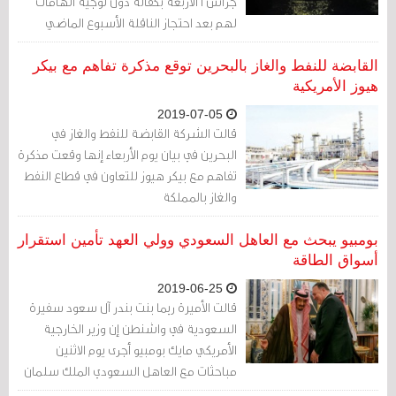
جراس 1 الأربعة بكفالة دون توجيه اتهامات
لهم بعد احتجاز الناقلة الأسبوع الماضي
للاشتباه بانتهاك العقوبات الأوروبية بنقلها
النفط إلى سوريا
القابضة للنفط والغاز بالبحرين توقع مذكرة تفاهم مع بيكر
هيوز الأمريكية
2019-07-05
قالت الشركة القابضة للنفط والغاز في
البحرين في بيان يوم الأربعاء إنها وقعت مذكرة
تفاهم مع بيكر هيوز للتعاون في قطاع النفط
والغاز بالمملكة
بومبيو يبحث مع العاهل السعودي وولي العهد تأمين استقرار
أسواق الطاقة
2019-06-25
قالت الأميرة ريما بنت بندر آل سعود سفيرة
السعودية في واشنطن إن وزير الخارجية
الأمريكي مايك بومبيو أجرى يوم الاثنين
مباحثات مع العاهل السعودي الملك سلمان
وولي العهد الأمير محمد بن سلمان تناولت