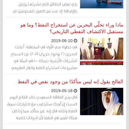
يلي بعض الحقائق التي نشرتها رويترز
بالإضافة إلى عدد من الصور للهجومين تم
نشرهما على وسائل الإعلام ووسائل
التواصل الاجتماعي
ماذا وراء تخلّي البحرين عن استخراج النفط؟ وما هو
مستقبل الاكتشاف النفطي التاريخي؟
2019-06-10
في خطوة هي الأولى في المنطقة، أعلنت
البحرين (2 يونيو/ حزيران 2019) عن السماح
للشركات الأجنبية بتملك 100 في المئة في
مشروعات استخراج النفط والغاز الطبيعي
داخل البلاد.
الفالح يقول إنه ليس متأكدًا من وجود نقص في النفط
2019-05-18
قال وزير الطاقة السعودي خالد الفالح اليوم
السبت إن أوبك ستتجاوب مع احتياجات سوق
النفط ولكنه قال إنه غير متأكد مما إذا كان
هناك نقص في النفط لأن البيانات خاصة
الواردة من الولايات المتحدة مازالت تظهر