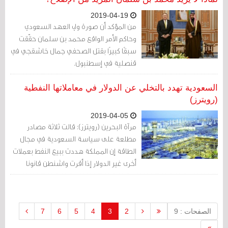
2019-04-19
من المؤكد أن صورة ولي العهد السعودي
وحاكم الأمر الواقع محمد بن سلمان حقّقت
سبقًا كبيرًا بقتل الصحفي جمال خاشقجي في
قنصلية في إسطنبول.
السعودية تهدد بالتخلي عن الدولار في معاملاتها النفطية
(رويترز)
2019-04-05
مرآة البحرين (رويترز): قالت ثلاثة مصادر
مطلعة على سياسة السعودية في مجال
الطاقة إن المملكة هددت ببيع النفط بعملات
أخرى غير الدولار إذا أقرت واشنطن قانونا
يجعل الدول الأعضاء بمنظمة أوبك عرضة
لدعاوى قضائية لمكافحة الاحتكار.
الصفحات : 9
2
3
4
5
6
7