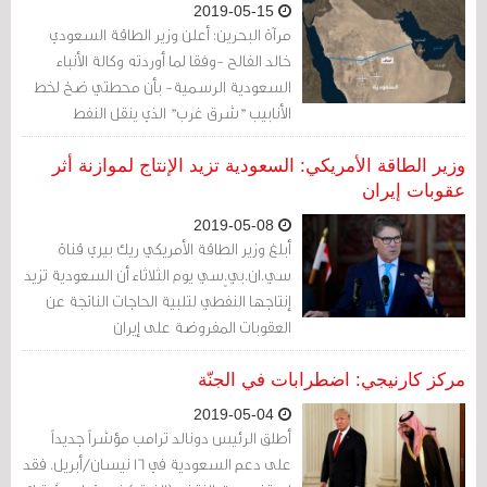
2019-05-15
مرآة البحرين: أعلن وزير الطاقة السعودي
خالد الفالح -وفقا لما أوردته وكالة الأنباء
السعودية الرسمية- بأن محطتي ضخ لخط
الأنابيب "شرق غرب" الذي ينقل النفط
السعودي من حقول النفط بالمنطقة
الشرقية إلى ميناء ينبع على الساحل الغربي،
وزير الطاقة الأمريكي: السعودية تزيد الإنتاج لموازنة أثر
تعرضتا لهجوم من طائرات مسيرة مفخخة
عقوبات إيران
بين السادسة والسادسة والنصف (بالتوقيت
2019-05-08
المحلي) من صباح اليوم الثلاثاء.
أبلغ وزير الطاقة الأمريكي ريك بيري قناة
سي.ان.بي.ٍسي يوم الثلاثاء أن السعودية تزيد
إنتاجها النفطي لتلبية الحاجات الناتجة عن
العقوبات المفروضة على إيران
مركز كارنيجي: اضطرابات في الجنّة
2019-05-04
أطلق الرئيس دونالد ترامب مؤشراً جديداً
على دعم السعودية في 16 نيسان/أبريل. فقد