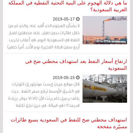
ارتفاع المخزونات
ما هي دلالة الهجوم على البنية التحتية النفطية في المملكة
العربية السعودية؟
2019-05-17
لا يُشَكّل الهجوم الذي أفيد عنه، والذي تم من
خلال طائرات بدون طيار، على محطتين لضخ
النفط في السعودية اليوم، في أعقاب تخريب
أربع سفن قبالة الفجيرة يوم الأحد، أمرًا خطيرًا
بحد ذاته، لكنه تحذير.
ارتفاع أسعار النفط بعد استهداف محطتي ضخ في
السعودية
2019-05-15
قال موقع ميدل إيست مونيتور إن التوترات
في الشرق الأوسط ترفع سعر النفط ، حيث
يكلف برميل خام برنت الآن 71.75 دولار، بزيادة
قدرها 1.9 في المائة، في حين تبلغ تكلفة
برميل النفط الخام الأمريكي 62.48 دولار ،
بارتفاع 2.6 في المائة.
استهداف محطتي ضخ للنفط في السعودية بسبع طائرات
مسيّرة مفخخة