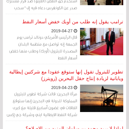
استخدم حق النقض (الفيتو) ضد قرار مشترك
صدر عن الكونغرس دعاه فيه إلى "سحب
القوات الأميركية من الأعمال العدائية الدائرة
في اليمن أو التي تؤثّر على البلاد" في غضون
ترامب يقول إنه طلب من أوبك خفض أسعار النفط
30 يوماً، إلا إذا وافق الكونغرس على أي
2019-04-27
انسحاب متأخر للقوات، أو إعلان الحرب، أو
قال الرئيس الأمريكي دونالد ترامب يوم
السماح بنشر القوات الأميركية.
الجمعة إنه تواصل مع منظمة البلدان
المصدرة للبترول (أوبك) وطلب منها خفض
أسعار النفط
تطوير للبترول تقول إنها ستوقع عقودا مع شركتين إيطالية
ويابانية لزيادة إنتاج حقل البحرين (رويترز)
2019-04-23
مرآة البحرين: قالت شركة تطوير للبترول
المملوكة للدولة في البحرين إنها ستوقع
اتفاقات في غضون أسابيع قليلة مع كبرى
شركة النفط الايطالية ايني وشركة جي إكس
نيبون اليابانية لتطوير حقل البحرين.
لماذا لا يريد محمد بن سلمان المزيد من الإصلاح؟