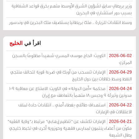
وزير بريطاني سابق لشؤون الشرق الأوسط متهم بخرق قواعد الشفافية
بسبب دور استشاري في البحرين
وسط انتقادات للزيارة .. ملك بريطانيا يستضيف ملك البحرين في وندسور
اقرأ في
الخليج
الكويت: الحاج موسى المسري شهيداً مظلومًا بالسجن
2026-06-02
المركزي
الإمارات تنسحب من أوبك في ضربة قوية لتحالف منتجي
2026-04-29
النفط وسط خلافات بين دول الخليج
محكمة «أمن الدولة» في الكويت: الامتناع عن معاقبة 109
2026-04-24
مدونين وتبرئة 9 وحبس 18 متهماً بالتعاطف مع إيران
استهداف طائفي بغطاء أمني .. انتقادات حادة لملف
2026-04-22
الاعتقالات في الإمارات
الإمارات تكشف عن "تنظيم إرهابي" مرتبط بـ"ولاية الفقيه"
2026-04-21
مكوّن من أعضاء ينتمون لمدارس فقهية وحوزوية أخرى في تخبط خليجي
يطال الشيعة