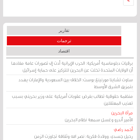
تقارير
ترجمات
اقتصاد
برقيات دبلوماسية أمريكية: الحرب الإيرانية أدت إلى تصورات عامة مفادها
أن الولايات المتحدة تخلت عن البحرين للتركيز على حماية إسرائيل
ساوث تشاينا مورنينغ بوست: الخلاف بين السعودية والإمارات يهدد
بتمزيق الشرق الأوسط
منظمة حقوقية تطالب بفرض عقوبات أمريكية على وزير بحريني بسبب
تعذيب المعتقلين
مرآة البحرين
الأمير أندرو وغسل سمعة نظام البحرين
أحمد رضي
رحيل جسدي، وولادة فكرية: نصر الله وثقافة تجاوزت الزمن