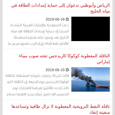
تأمين استقرار أسواق الطاقة وحرية الملاحة
الرياض وأبوظبي تدعوان إلى حماية إمدادات الطاقة في
مياه الخليج
2019-06-16
دعت السعودية والإمارات العربية المتحدة
السبت إلى حماية إمدادات الطاقة في مياه
الخليج بعد يومين على هجوم استهدف
ناقلتي نفط قبالة إيران قرب مضيق هرمز ما
أثار توتراً إقليمياً جديداً
الناقلة المعطوبة كوكوكا كاريدجس تتجه صوب ميناء
إماراتي
2019-06-15
قالت شركة برنهارد شولته المشغلة للناقلة
كوكوكا كاريدجس يوم الجمعة إن الناقلة التي
كانت إحدى ناقلتين تعرضتا لانفجارات يوم
الخميس في خليج عُمان يجري قطرها بسلام
الآن وتتجه صوب ميناء كلباء الإماراتي جنوبي
الفجيرة
ناقلة النفط النرويجية المعطوبة لا تزال طافية وتساعدها
سفينة إنقاذ