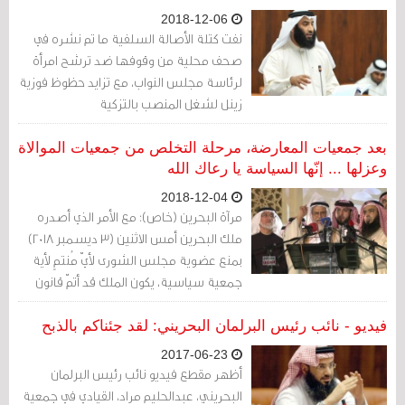
2018-12-06
نفت كتلة الأصالة السلفية ما تم نشره في
صحف محلية من وقوفها ضد ترشح امرأة
لرئاسة مجلس النواب، مع تزايد حظوظ فوزية
زينل لشغل المنصب بالتزكية
بعد جمعيات المعارضة، مرحلة التخلص من جمعيات الموالاة
وعزلها ... إنّها السياسة يا رعاك الله
2018-12-04
مرآة البحرين (خاص): مع الأمر الذي أصدره
ملك البحرين أمس الاثنين (3 ديسمبر 2018)
بمنع عضوية مجلس الشورى لأيّ مُنتمٍ لأية
جمعية سياسية، يكون الملك قد أتمّ قانون
العزل السياسي على الجميع موالاة
ومعارضة.
فيديو - نائب رئيس البرلمان البحريني: لقد جئناكم بالذبح
2017-06-23
أظهر مقطع فيديو نائب رئيس البرلمان
البحريني، عبدالحليم مراد، القيادي في جمعية