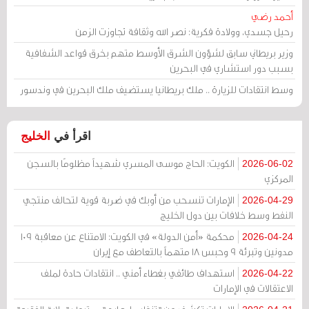
أحمد رضي
رحيل جسدي، وولادة فكرية: نصر الله وثقافة تجاوزت الزمن
وزير بريطاني سابق لشؤون الشرق الأوسط متهم بخرق قواعد الشفافية
بسبب دور استشاري في البحرين
وسط انتقادات للزيارة .. ملك بريطانيا يستضيف ملك البحرين في وندسور
اقرأ في
الخليج
الكويت: الحاج موسى المسري شهيداً مظلومًا بالسجن
2026-06-02
المركزي
الإمارات تنسحب من أوبك في ضربة قوية لتحالف منتجي
2026-04-29
النفط وسط خلافات بين دول الخليج
محكمة «أمن الدولة» في الكويت: الامتناع عن معاقبة 109
2026-04-24
مدونين وتبرئة 9 وحبس 18 متهماً بالتعاطف مع إيران
استهداف طائفي بغطاء أمني .. انتقادات حادة لملف
2026-04-22
الاعتقالات في الإمارات