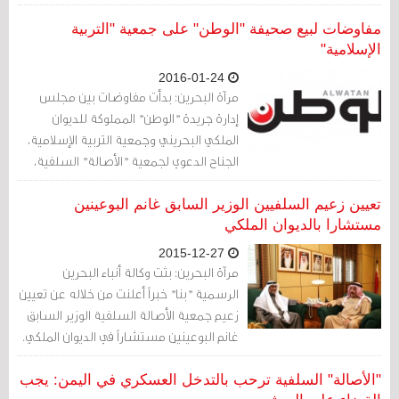
الذين اتهمهم بمهاجمة دوريات الشرطة.
مفاوضات لبيع صحيفة "الوطن" على جمعية "التربية
الإسلامية"
2016-01-24
مرآة البحرين: بدأت مفاوضات بين مجلس
إدارة جريدة "الوطن" المملوكة للديوان
الملكي البحريني وجمعية التربية الإسلامية،
الجناح الدعوي لجمعية "الأصالة" السلفية،
لشراء الجريدة وسط أكبر أزمة مالية تواجهها
الجريدة منذ إطلاقها في العام 2005.
تعيين زعيم السلفيين الوزير السابق غانم البوعينين
مستشارا بالديوان الملكي
2015-12-27
مرآة البحرين: بثت وكالة أنباء البحرين
الرسمية "بنا" خبراً أعلنت من خلاله عن تعيين
زعيم جمعية الأصالة السلفية الوزير السابق
غانم البوعينين مستشاراً في الديوان الملكي.
"الأصالة" السلفية ترحب بالتدخل العسكري في اليمن: يجب