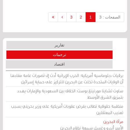
الصفحات : 3
1
2
3
تقارير
ترجمات
اقتصاد
برقيات دبلوماسية أمريكية: الحرب الإيرانية أدت إلى تصورات عامة مفادها
أن الولايات المتحدة تخلت عن البحرين للتركيز على حماية إسرائيل
ساوث تشاينا مورنينغ بوست: الخلاف بين السعودية والإمارات يهدد
بتمزيق الشرق الأوسط
منظمة حقوقية تطالب بفرض عقوبات أمريكية على وزير بحريني بسبب
تعذيب المعتقلين
مرآة البحرين
الأمير أندرو وغسل سمعة نظام البحرين