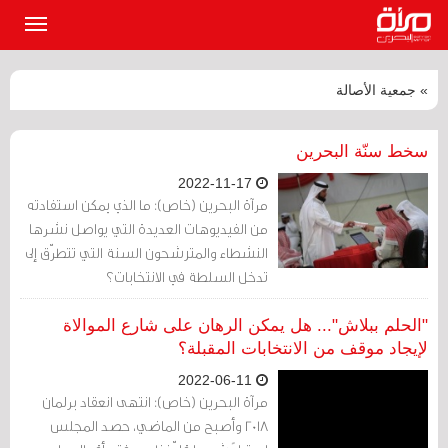
القائمة
الرئيسي
» جمعية الأصالة
سخط سنّة البحرين
2022-11-17
مرآة البحرين (خاص): ما الذي يمكن استفادته
من الفيديوهات العديدة التي يواصل نشرها
النشطاء والمترشحون السنة التي تتطرّق إلى
تدخل السلطة في الانتخابات؟
"الحلم ببلاش"... هل يمكن الرهان على شارع الموالاة
لإيجاد موقف من الانتخابات المقبلة؟
2022-06-11
مرآة البحرين (خاص): انتهى انعقاد برلمان
2018 وأصبح من الماضي، حصد المجلس