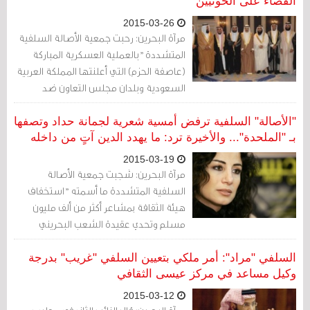
القضاء على الحوثيين
2015-03-26
مرآة البحرين: رحبت جمعية الأصالة السلفية
المتشددة "بالعملية العسكرية المباركة
(عاصفة الحزم) التي أعلنتها المملكة العربية
السعودية وبلدان مجلس التعاون ضد
ميليشيات الحوثي استجابة لنداء الرئيس
الشرعي عبدربه منصور هادي"، مثنيةً على
"الأصالة" السلفية ترفض أمسية شعرية لجمانة حداد وتصفها
"مشاركة البحرين ضمن التحالف العسكري
بـ "الملحدة"... والأخيرة ترد: ما يهدد الدين آتٍ من داخله
المبارك".
2015-03-19
مرآة البحرين: شجبت جمعية الأصالة
السلفية المتشددة ما أسمته "استخفاف
هيئة الثقافة بمشاعر أكثر من ألف مليون
مسلم وتحدي عقيدة الشعب البحريني
ودعوة امرأة ملحدة تجاهر بالإلحاد والدعوة
للإباحية والزنا للحضور إلى البحرين لنشر فكرها
السلفي "مراد": أمر ملكي بتعيين السلفي "غريب" بدرجة
المريض بإحدى فعاليات ربيع الثقافة شهر
وكيل مساعد في مركز عيسى الثقافي
أبريل/نيسان القادم"
2015-03-12