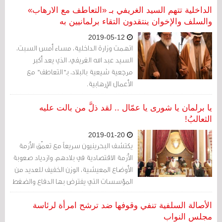
الداخلية تتهم السيد الغريفي بـ «التعاطف مع الارهاب»
والسلف والإخوان ينتقدون التقاء برلمانيين به
2019-05-12
اتهمت وزارة الداخلية، مساء أمس السبت،
السيد عبد الله الغريفي، الذي يعد أكبر
مرجعية شيعية بالبلاد، بـ"التعاطف" مع
الأعمال الإرهابية.
يا برلمان يا شورى يا عمّال .. لقد ذلَّ من بالت عليه
الثعالبُ!
2019-01-20
يكتشف البحرينيون سريعاً مع تعمّق الأزمة
الأزمة الاقتصادية في بلادهم، وازدياد صعوبة
الأوضاع المعيشية، الوزن الخفيف للعديد من
المؤسسات التي يفترض بها الدفاع والضغط
لصالح المصالح الشعبية، يكتشفون أن كل
هذه المؤسسات أمام الحكومة مثل مصارع
الأصالة السلفية تنفي وقوفها ضد ترشح امرأة لرئاسة
بوزن الريشة.
مجلس النواب