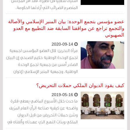
استياءً شعبيا قلّ نظيره، فقد أقر المجلس
المنصرم الضرائب التي أرادتها الحكومة،
ووافق على اقتطاع مبالغ خرافية من حساب
احتياطي الأجيال المقبلة، وصوّت في فصله
عضو مؤسس بتجمع الوحدة: بيان المنبر الإسلامي والأصالة
الأخير على قانون تقاعد مجحف، والأنكى من
والتجمع تراجع عن مواقفنا السابقة ضد التطبيع مع العدو
الصهيوني
كل ما سبق، أنه صوّت بغالبيته على تقليل
صلاحيته النيابية في مناقشة القضايا العامة،
2020-09-14
ومضى غير مأسوف عليه.
مرآة البحرين: قال العضو المؤسس لجمعية
تجمع الوحدة الوطنية حكيم الصبحي إن البيان
الصادر أمس من جمعية تجمع الوحدة
الوطنية، وجمعية المنبر الإسلامي (إخوان
مسلمون)، والأصالة (سلفيين)، هو بيان
تراجع عن مواقف سابقة من القضية
كيف يقود الديوان الملكي حملات التحريض؟
الفلسطينية.
2019-05-16
ما حدث خلال الأسبوع الماضي يعطي فكرة
واضحة عن كيفية صناعة الرأي العام المزيف
وشن حملات التحريض من قبل الديوان
الملكي وبذات النهج الذي عهدناه وألفناه في
تقرير البندر