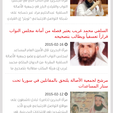
مرآة البحرين: قال النائب الثاني في مجلس
النواب والقيادي البارز في جمعية الأصالة
السلفية عبدالحليم مراد عبر حسابه على
شبكة التواصل الاجتماعي "تويتر" إن القيادي
السلفي المُقال مؤخراً من أمانة مجلس
النواب "محمد غريب" تم تعيينه بدرجة وكيل
السلفي محمد غريب يعتبر فصله من أمانة مجلس النواب
مساعد في مركز عيسى الثقافي بأمر ملكي.
قراراً تعسفياً ويطالب بتصحيحه
2015-02-16
مرآة البحرين: قال الأمين العام المساعد
لمجلس النواب السابق وعضو جمعية الأصالة
السلفية المقربة من الديوان الملكي محمد
غريب إن هيئة المكتب مطالبة بتصحيح ما
وصفه بالخطأ الإداري والقانوني الذي ارتكبته
بفصله تعسفيّاً من دون سند من دستور أو
مرشح لجمعية الأصالة يلتحق بالمقاتلين في سوريا تحت
قانون
ستار المساعدات
2015-02-12
مرآة البحرين (خاص): تبادل ناشطون على
مواقع التواصل الاجتماعي فيديو لأحد
المترشحين في الانتخابات البحرينية، في