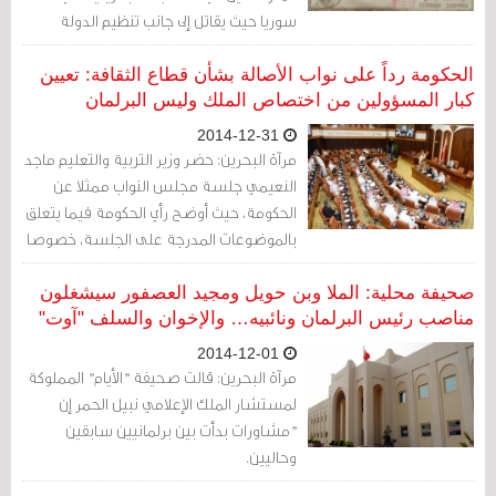
سوريا حيث يقاتل إلى جانب تنظيم الدولة
الإسلامية في العراق والشام "داعش".
الحكومة رداً على نواب الأصالة بشأن قطاع الثقافة: تعيين
كبار المسؤولين من اختصاص الملك وليس البرلمان
2014-12-31
مرآة البحرين: حضر وزير التربية والتعليم ماجد
النعيمي جلسة مجلس النواب ممثلا عن
الحكومة، حيث أوضح رأي الحكومة فيما يتعلق
بالموضوعات المدرجة على الجلسة، خصوصا
ما يتعلق بالاقتراح برغبة بصفة مستعجلة
بشأن قيام الحكومة بسرعة إنشاء هيئة
صحيفة محلية: الملا وبن حويل ومجيد العصفور سيشغلون
تعنى بقطاع الثقافة والسياحة.
مناصب رئيس البرلمان ونائبيه… والإخوان والسلف "آوت"
2014-12-01
مرآة البحرين: قالت صحيفة "الأيام" المملوكة
لمستشار الملك الإعلامي نبيل الحمر إن
"مشاورات بدأت بين برلمانيين سابقين
وحاليين.