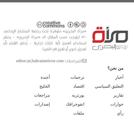
«مرآة البحرين» متوفرة تحت رخصة المشاع الإبداعي،
3.0 (يتوجب نسب المقال الى «مراة البحرين» - يحظر
استخدام العمل لأية غايات تجارية - يُحظر القيام بأي
تعديل، تحوير أو تغيير في النص)
للمراسلات: editor [at] bahrainmirror.com
من نحن؟
أخبار
ترجمات
أجندة
التعليق السياسي
اقتصاد
الخليج
تقارير
بورتريه
مراجعات
حوارات
انفوجرافك
إصدارات
رأي
ملفات