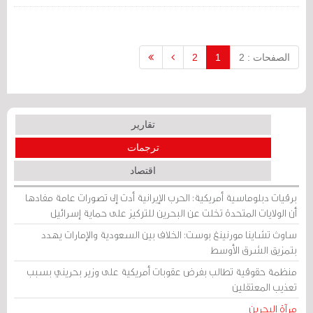
يجريها مع مسئولين حكوميين حول الوضع
في البحرين.
الصفحات : 2
1
2
تقارير
ترجمات
اقتصاد
برقيات دبلوماسية أمريكية: الحرب الإيرانية أدت إلى تصورات عامة مفادها
أن الولايات المتحدة تخلت عن البحرين للتركيز على حماية إسرائيل
ساوث تشاينا مورنينغ بوست: الخلاف بين السعودية والإمارات يهدد
بتمزيق الشرق الأوسط
منظمة حقوقية تطالب بفرض عقوبات أمريكية على وزير بحريني بسبب
تعذيب المعتقلين
مرآة البحرين