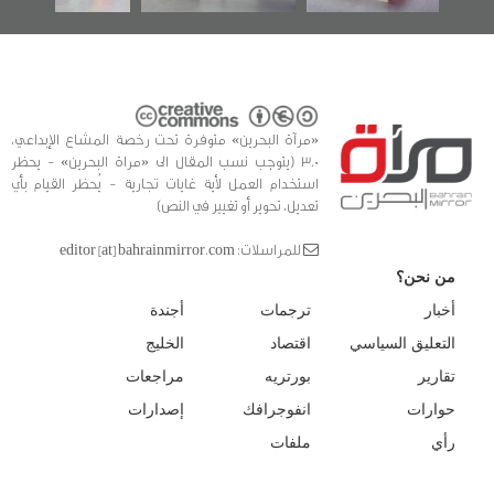
«مرآة البحرين» متوفرة تحت رخصة المشاع الإبداعي،
3.0 (يتوجب نسب المقال الى «مراة البحرين» - يحظر
استخدام العمل لأية غايات تجارية - يُحظر القيام بأي
تعديل، تحوير أو تغيير في النص)
للمراسلات: editor [at] bahrainmirror.com
من نحن؟
أخبار
ترجمات
أجندة
التعليق السياسي
اقتصاد
الخليج
تقارير
بورتريه
مراجعات
حوارات
انفوجرافك
إصدارات
رأي
ملفات