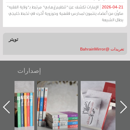
الإمارات تكشف عن "تنظيم إرهابي" مرتبط بـ"ولاية الفقيه"
2026-04-21
مكوّن من أعضاء ينتمون لمدارس فقهية وحوزوية أخرى في تخبط خليجي
يطال الشيعة
تويتر
تغريدات @BahrainMirror
إصدارات
ب الأخير":
تصنيف موضوعي
"مرآة البحرين"
«وطن عك
الأول عن
للوثائق البريطانية
تصدر حصاد
جديدة 
الدراز
يقدمه «مركز أوال»
الساحات 2019
عسكري ت
 ساحة
في سلسلة من 5
«مرآة ا
ركز أوال
كتب
والتوثيق