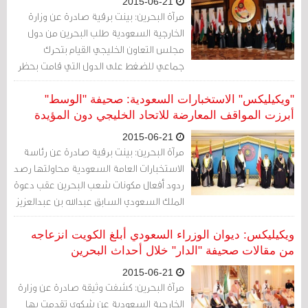
2015-06-21
مرآة البحرين: بينت برقية صادرة عن وزارة
الخارجية السعودية طلب البحرين من دول
مجلس التعاون الخليجي القيام بتحرك
جماعي للضغط على الدول التي قامت بحظر
السلاح عليها بعد أحداث العام 2011 وبينها
ألمانيا وفرنسا وبلجيكا وبريطانيا والولايات
"ويكيليكس" الاستخبارات السعودية: صحيفة "الوسط"
المتحدة.
أبرزت المواقف المعارضة للاتحاد الخليجي دون المؤيدة
2015-06-21
مرآة البحرين: بينت برقية صادرة عن رئاسة
الاستخبارات العامة السعودية محاولتها رصد
ردود أفعال مكونات شعب البحرين عقب دعوة
الملك السعودي السابق عبدالله بن عبدالعزيز
لقيام اتحاد خليجي في 2011.
ويكيليكس: ديوان الوزراء السعودي أبلغ الكويت انزعاجه
من مقالات صحيفة "الدار" خلال أحداث البحرين
2015-06-21
مرآة البحرين: كشفت وثيقة صادرة عن وزارة
الخارجية السعودية عن شكوى تقدمت بها