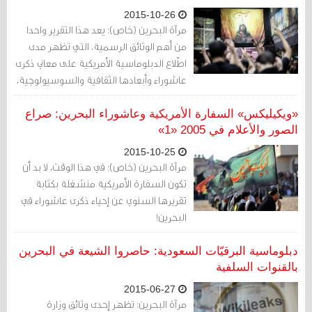
2015-10-26
مرآة البحرين (خاص): يعد هذا التقرير واحدا
من أهم الوثائق الرسمية، التي تظهر مدى
اطّلاع الدبلوماسية الأمريكية على معاني ذكرى
عاشوراء وأبعادها الثقافية والسوسيولوجية،
وعلى طقوس ومراسم إحيائها في البحرين
على وجه الخصوص، وكل التفاصيل المحيطة
«ويكيليكس» السفارة الأمريكية وعاشوراء البحرين: صراع
بها، بما فيها التفاصيل الدينية، والعقائدية.
الصور والأعلام في 2005 «1»
2015-10-25
مرآة البحرين (خاص): في هذا الوقت، لا بد أن
تكون السفارة الأمريكية منشغلة بكتابة
تقريرها السنوي عن إحياء ذكرى عاشوراء في
البحرين!
دبلوماسية البرقيّات السعودية: حاصروا الشيعة في البحرين
بالقنوات السلفية
2015-06-27
مرآة البحرين: تظهر إحدى وثائق وزارة