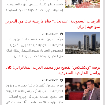
باسم ديوان رئاسة مجلس الوزراء السعودي
إلى دولة الكويت ضد صحيفة "الدار" المملوكة
لرجل الأعمال الكويتي محمود حيدر إثر نشرها
مقالات رأت الوزارة بأنها "تتهجم على مواقف
البرقيات السعودية: "هنديجان" قناة فارسية تبث من البحرين
السعودية الداعمة لمملكة البحرين".
لمواجهة إيران
2015-06-21
مرآة البحرين: بينت وثيقة صادرة عن وزارة
الخارجية السعودية عن دعم وزير الخارجية
السعودي السابق سعود الفيصل إطلاق قناة
من البحرين موجهة ضد إيران باللغتين
الفارسية والإنجليزية.
برقية "ويكيليكس" تفضح دور محمد العرب المخابراتي: كان
يراسل الخارجية السعودية
2015-06-21
مرآة البحرين: أظهرت برقية صادرة عن وزارة
الخارجية السعودية أن مراسل قناة "العربية"
في البحرين محمد العرب كان يجري اتصالات
مع الوزارة لإطلاعها على حيثيّات مقابلات كان