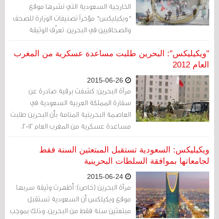
الخارجية السعودية التي نشرها موقع
"ويكيليكس" مؤخراً تصنيفات الوزارة للصحف
والصحافيين في البحرين. تعرّف الوثيقة
الصحافيين طبقاً لكونهم سنة أو سنة
سلفيين أو شيعة. لا توجد في البطائق التي
"ويكيليكس": البحرين طلبت مساعدة عسكرية من المغرب
يحملها الصحافيون البحرينيون خانة تتعلق
العام 2012
بالمذهب أو الانتماء. لكن سفارة المملكة
2015-06-26
العربية السعودية في المنامة التي يرجح أن
مرآة البحرين: كشفت برقية صادرة عن
تكون كاتب الوثيقة لديها وسائلها.
سفارة المملكة العربية السعودية في
العاصمة البحرينية المنامة بأن البحرين طلبت
مساعدة عسكرية من المغرب العام 2012.
وأوردت البرقية التي نشرها موقع
"ويكيليكس" والمؤرخة في 18/6/1433 هـ (10
ويكيليكس: السعودية تستقبل المبتعثين السنة فقط
مايو/ أيار 2012) بأن "مملكة البحرين طلبت
لجامعاتها بموافقة السلطات البحرينية
مساعدة عسكرية من الحكومة المغربية،
2015-06-24
وقد استجابت للطلب البحريني وأرسلت وفداً
مرآة البحرين (خاص): أظهرت وثيقة سربها
استخباراتيا لمساعدة البحرين".
موقع ويكيلكس أن السعودية تستقبل
مبتعثين سنة فقط من البحرين، وذلك بموجب