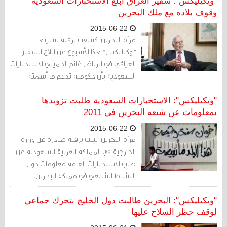
"ويكيليكس": سفير العراق أبلغ الاستخبارات السعودية
وقوف بلاده مع ملك البحرين
2015-06-22
مرآة البحرين: كشفت برقية نشرتها
"وكيليكس" هذا الأسبوع عن إبلاغ السفير
العراقي في الرياض غانم الجميلي الاستخبارات
السعودية بأن حكومته تدعم ما أسمته
"الجهود والإصلاحات التي يقودها الملك حمد
بن عيسى آل خليفة في البحرين" وأن "ما يثار
"ويكيليكس": الاستخبارات السعودية طلبت تزويدها
من تصريحات (في العراق) ضد البحرين تأتي
بمعلومات عن شيعة البحرين في 2011
من أشخاص يمثلون أنفسهم".
2015-06-22
مرآة البحرين: بينت برقية صادرة عن وزارة
الخارجية في المملكة العربية السعودية عن
طلب الاستخبارات العامة معلومات حول
النشاط الشيعي في مملكة البحرين.
"ويكيليكس": البحرين طالبت دول الخليج بتحرك جماعي
لوقف حظر السلاح عليها