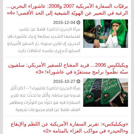
والتي تتحدث عن لقاء جمع الشيخ النمر مع
برقيّات السفارة الأمريكية 2007 و2008: عاشوراء البحرين...
شخص اكتفت البرقيّة بوضع اسمه الأوّل
الرغبة في التعبير عن الهويّة الشيعية إلى الحد الأقصى! «4»
"بولوف" في منطقة القطيف، شرقيّ
2015-12-04
السعودية.
مرآة البحرين (خاص): فضلا عن عكس
اهتمامها الشديد بمتابعة إحياء عاشوراء في
البحرين، إلى تقارير سنوية، زار السفير الأمريكي
السابق آدم إيرلي بنفسه احتفالات ذكرى
عاشوراء في المنامة عام 2008، يصحبه
مسئولون في السفارة، ضمن ما قالت برقية
ويكيلكيس 2006... فريد المفتاح للسفير الأمريكي: سلفيون
إنها كانت مهمة عمل الهدف منها تعزيز
سنّة نظّموا برامج مستفزّة في عاشوراء! «3»
التواصل مع المجتمع الشيعي في البحرين!
2015-10-27
مرآة البحرين (خاص):عاشوراء 2006 كان أكثر
هدوءا من سابقه، وأكثر ما تحدّث عنه تقرير
السفارة فيه هو خلوّه من التوتّرات ومظاهر
العنف، فضلا عن قيام مجموعات شيعية
بضبط الأمن والحماية بنفسها في منطقة
المواكب بالمنامة، التي خلت من أجهزة الأمن
«ويكيليكس»: تقرير السفارة الأمريكية عن اللطم والإيقاع
الرسمية تماما.
و«الحيدر» في مواكب العزاء بالمنامة «2»