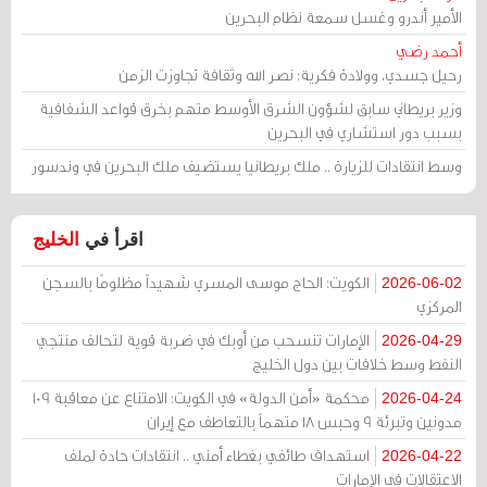
الأمير أندرو وغسل سمعة نظام البحرين
أحمد رضي
رحيل جسدي، وولادة فكرية: نصر الله وثقافة تجاوزت الزمن
وزير بريطاني سابق لشؤون الشرق الأوسط متهم بخرق قواعد الشفافية
بسبب دور استشاري في البحرين
وسط انتقادات للزيارة .. ملك بريطانيا يستضيف ملك البحرين في وندسور
اقرأ في
الخليج
الكويت: الحاج موسى المسري شهيداً مظلومًا بالسجن
2026-06-02
المركزي
الإمارات تنسحب من أوبك في ضربة قوية لتحالف منتجي
2026-04-29
النفط وسط خلافات بين دول الخليج
محكمة «أمن الدولة» في الكويت: الامتناع عن معاقبة 109
2026-04-24
مدونين وتبرئة 9 وحبس 18 متهماً بالتعاطف مع إيران
استهداف طائفي بغطاء أمني .. انتقادات حادة لملف
2026-04-22
الاعتقالات في الإمارات