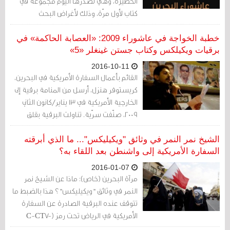
الخطيرة، وهي تصدرها اليوم مجموعة في
كتاب لأول مرّة، وذلك لأغراض البحث
والتقصّي، ولفهم وتحليل العمل الدبلوماسي
الأمريكي في هذا السياق، ورؤيتهم لهذه
خطبة الخواجة في عاشوراء 2009: «العصابة الحاكمة» في
المناسبة ومجرياتها المختلفة كل عام،
برقيات ويكيلكس وكتاب جستن غينغلر «5»
وتعاطي الحكومة البحرينية مع كل ذلك.
2016-10-11
القائم بأعمال السفارة الأمريكية في البحرين،
كريستوفر هنزل، أرسل من المنامة برقية إلى
الخارجية الأمريكية في 13 يناير/كانون الثاني
2009، صنّفت سرّية. تناولت البرقية بقلق
شديد واحدة من أهم الخطب السياسية في
تاريخ عاشوراء البحرين.
الشيخ نمر النمر في وثائق "ويكيليكس"... ما الذي أبرقته
السفارة الأمريكية إلى واشنطن بعد اللقاء به؟
2016-01-07
مرآة البحرين (خاص): ماذا عن الشيخ نمر
النمر في وثائق "ويكيليكس"؟ هذا بالضبط ما
تتوقف عنده البرقية الصادرة عن السفارة
الأمريكية في الرياض تحت رمز (C-CT7-
00989) والمؤرخة في 23 أغسطس/ آب 2008