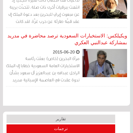
انتهت ببرقيات أخرى ذات صلة، تتحدّث بريبة
عن مبعوث إيراني للبحرين بعد دعوة الملك إلى
عقد قمّة طارئة عن حرب غزّة. لقد كانت
السفارة الأمريكية في المنامة قلقة من
تعاون بحريني إيراني، ما اضطر الخارجية
ويكيلكس: الاستخبارات السعودية ترصد محاضرة في مدريد
البحرينية لأن تجاهد في نفي هذا الاتهام،
بمشاركة عبدالنبي العكري
وتبرئة الملك من أي تنسيق مع إيران!
2015-06-20
مرآة البحرين (خاص): بعثت رئاسة
الاستخبارات العامة السعودية خطابا إلى الملك
الراحل عبدالله بن عبدالعزيز آل سعود بشأن
ندوة عقدت في العاصمة الإسبانية مدريد
بشأن الإصلاح الدستودي أوردت فيه أسماء
المشاركين وبينهم الناشط عبدالنبي العكري.
تقارير
ترجمات