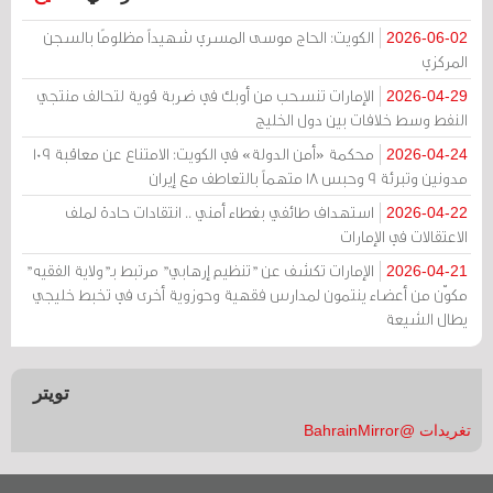
الكويت: الحاج موسى المسري شهيداً مظلومًا بالسجن
2026-06-02
المركزي
الإمارات تنسحب من أوبك في ضربة قوية لتحالف منتجي
2026-04-29
النفط وسط خلافات بين دول الخليج
محكمة «أمن الدولة» في الكويت: الامتناع عن معاقبة 109
2026-04-24
مدونين وتبرئة 9 وحبس 18 متهماً بالتعاطف مع إيران
استهداف طائفي بغطاء أمني .. انتقادات حادة لملف
2026-04-22
الاعتقالات في الإمارات
الإمارات تكشف عن "تنظيم إرهابي" مرتبط بـ"ولاية الفقيه"
2026-04-21
مكوّن من أعضاء ينتمون لمدارس فقهية وحوزوية أخرى في تخبط خليجي
يطال الشيعة
تويتر
تغريدات @BahrainMirror