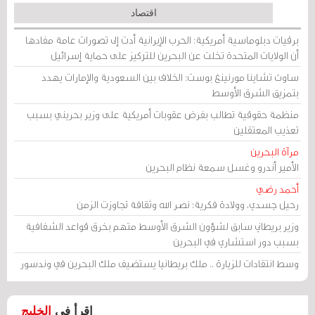
اقتصاد
برقيات دبلوماسية أمريكية: الحرب الإيرانية أدت إلى تصورات عامة مفادها
أن الولايات المتحدة تخلت عن البحرين للتركيز على حماية إسرائيل
ساوث تشاينا مورنينغ بوست: الخلاف بين السعودية والإمارات يهدد
بتمزيق الشرق الأوسط
منظمة حقوقية تطالب بفرض عقوبات أمريكية على وزير بحريني بسبب
تعذيب المعتقلين
مرآة البحرين
الأمير أندرو وغسل سمعة نظام البحرين
أحمد رضي
رحيل جسدي، وولادة فكرية: نصر الله وثقافة تجاوزت الزمن
وزير بريطاني سابق لشؤون الشرق الأوسط متهم بخرق قواعد الشفافية
بسبب دور استشاري في البحرين
وسط انتقادات للزيارة .. ملك بريطانيا يستضيف ملك البحرين في وندسور
اقرأ في
الخليج