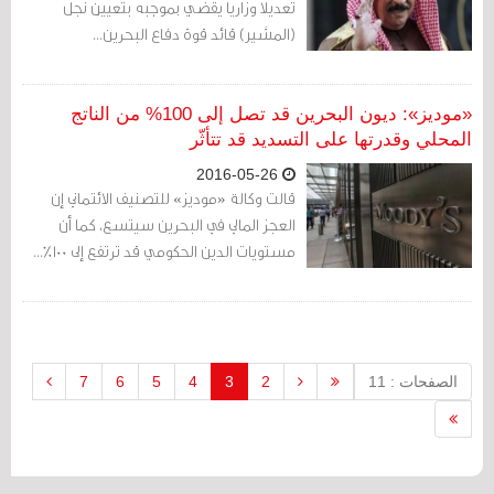
تعديلا وزاريا يقضي بموجبه بتعيين نجل
(المشير) قائد قوة دفاع البحرين...
«موديز»: ديون البحرين قد تصل إلى 100% من الناتج
المحلي وقدرتها على التسديد قد تتأثّر
2016-05-26
قالت وكالة «موديز» للتصنيف الائتماني إن
العجز المالي في البحرين سيتسع، كما أن
مستويات الدين الحكومي قد ترتفع إلى 100%...
الصفحات : 11
2
3
4
5
6
7