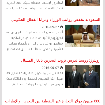
لمشروع توسعة مصفاة شركة نفط البحرين
(بابكو) التي تديرها الدولة بنهاية العام الحالي.
السعودية تخفض رواتب الوزراء ومزايا القطاع الحكومي
2016-09-27
أصدر العاهل السعودي الملك سلمان بن عبد
العزيز يوم الاثنين عددا من الأوامر الملكية
بتقليص رواتب ومزايا الوزراء وأعضاء مجلس
الشورى وخفض مكافآت العاملين في القطاع
الحكومي وذلك في أحدث خطوة تتخدها
المملكة لخفض الإنفاق في عصر النفط
رويترز: روسيا تدرس تزويد البحرين بالغاز المسال
الرخيص.
2016-09-07
اتفقت روسيا والبحرين على زيادة التعاون في
مجال الغاز الطبيعي المسال يوم الثلاثاء حيث
تدرس موسكو تزويد المملكة بهذا الوقود.
680 مليون دولار التجارة غير النفطية بين البحرين والإمارات