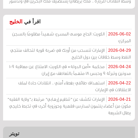
وسط انتقادات للزيارة .. ملك بريطانيا يستضيف ملك البحرين في وندسور
اقرأ في
الخليج
الكويت: الحاج موسى المسري شهيداً مظلومًا بالسجن
2026-06-02
المركزي
الإمارات تنسحب من أوبك في ضربة قوية لتحالف منتجي
2026-04-29
النفط وسط خلافات بين دول الخليج
محكمة «أمن الدولة» في الكويت: الامتناع عن معاقبة 109
2026-04-24
مدونين وتبرئة 9 وحبس 18 متهماً بالتعاطف مع إيران
استهداف طائفي بغطاء أمني .. انتقادات حادة لملف
2026-04-22
الاعتقالات في الإمارات
الإمارات تكشف عن "تنظيم إرهابي" مرتبط بـ"ولاية الفقيه"
2026-04-21
مكوّن من أعضاء ينتمون لمدارس فقهية وحوزوية أخرى في تخبط خليجي
يطال الشيعة
تويتر