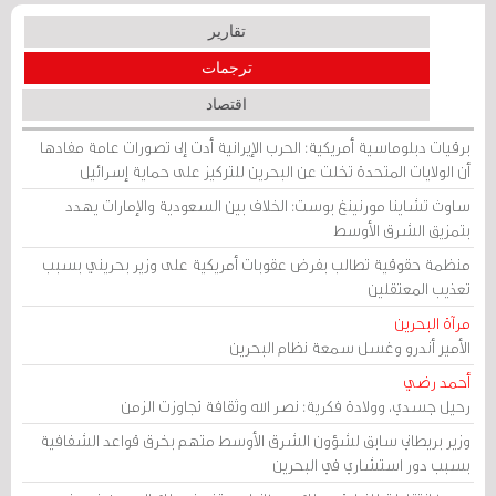
تقارير
ترجمات
اقتصاد
برقيات دبلوماسية أمريكية: الحرب الإيرانية أدت إلى تصورات عامة مفادها
أن الولايات المتحدة تخلت عن البحرين للتركيز على حماية إسرائيل
ساوث تشاينا مورنينغ بوست: الخلاف بين السعودية والإمارات يهدد
بتمزيق الشرق الأوسط
منظمة حقوقية تطالب بفرض عقوبات أمريكية على وزير بحريني بسبب
تعذيب المعتقلين
مرآة البحرين
الأمير أندرو وغسل سمعة نظام البحرين
أحمد رضي
رحيل جسدي، وولادة فكرية: نصر الله وثقافة تجاوزت الزمن
وزير بريطاني سابق لشؤون الشرق الأوسط متهم بخرق قواعد الشفافية
بسبب دور استشاري في البحرين