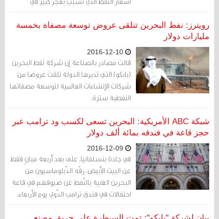
أسعار النفط الذي تسبب بعجز كبير في
الموازنة العامة للامارة الخليجية.
رويترز: نفط البحرين تتلقى عروض توسعة مصفاة بخمسة
مليارات دولار
2016-12-10
قالت مصادر بالصناعة إن شركة نفط البحرين
(بابكو) التي تديرها الدولة تلقت عروضا من
شركات الإنشاءات العالمية لتوسعة مصفاتها
النفطية سترة.
شبكة ABC الأمريكية: البحرين تسعى لكسب ود ترامب عبر
حجز قاعة في فندقه بمائة ألف دولار
2016-12-09
في جادة بنسلفانيا، على بعد أربعة مبانٍ فقط
عن البيت الأبيض، رفّه الدّبلوماسيون من
البحرين الغنية بالنّفط عن ضيوفهم في قاعة
احتفالات في فندق ترامب الدّولي يوم الأربعاء،
وهو حدث قال النّاقدون إنّه جسّد مخاوف
متزايدة بشأن حجز الزّعماء الأجانب ممتلكات
بيان لشركة "بابكو": تمت السيطرة على حريق مصنع