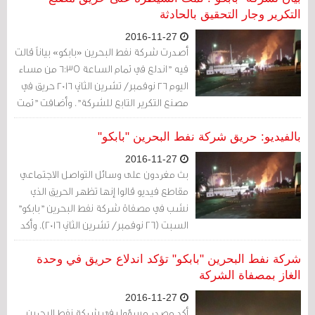
ترامب لمحاولة كسب ود الرّئيس الأمريكي
التكرير وجار التحقيق بالحادثة
المقبل.
2016-11-27
أصدرت شركة نفط البحرين «بابكو» بياناً قالت
فيه "اندلع في تمام الساعة ٦:٣٥ من مساء
اليوم ٢٦ نوفمبر/ تشرين الثاني ٢٠١٦ حريق في
مصنع التكرير التابع للشركة". وأضافت "تمت
السيطرة على الحريق في تمام الساعة ٧:١٥
مساء من قبل فريق الإطفاء بكل سرعة
بالفيديو: حريق شركة نفط البحرين "بابكو"
وفعالية". وتابع الشركة في البيان الذي
2016-11-27
نشرته على موقعها "لم يتم الإبلاغ عن وقوع
بث مغردون على وسائل التواصل الاجتماعي
إصابات"، موضحة بأنه "تم البدء بعمليات
مقاطع فيديو قالوا إنها تظهر الحريق الذي
التحقيق في الحادثة".
نشب في مصفاة شركة نفط البحرين "بابكو"
السبت (26 نوفمبر/ تشرين الثاني 2016). وأكد
مصدر مسؤول في الشركة بأن "إحدى وحدات
الغاز في المصفاة تعرضت لحادث حريق"، لكنه
شركة نفط البحرين "بابكو" تؤكد اندلاع حريق في وحدة
قال إنه "لم ينتج عنه أي خسائر بشرية"
الغاز بمصفاة الشركة
2016-11-27
أكد مصدر مسؤول في شركة نفط البحرين