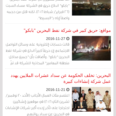
"بابكو" اندلاع حريق في الشركة مساء السبت
(26 فبراير/ شباط 2016)، لكنه قلل من حجمه
واصفاً إياه بـ"البسيط".
مواقع: حريق كبير في شركة نفط البحرين "بابكو"
2016-11-27
قالت حسابات إلكترونية على وسائل التواصل
الاجتماعي إن حريقاً كبيراً اندلع في شركة نفط
البحرين "بابكو". وأضافت بأن "جميع مداخل
منطقة المعامير" المحاذية للشركة قد تمّ
إغلاقها. ونشر حساب "قرية المعامير" على
موقع "تويتر" صوراً تظهر الحريق الذي زعم أنه
البحرين: تخلف الحكومة عن سداد عشرات الملايين يهدد
في داخل الشركة. ولم يصدر تأكيد رسمي
عمل شركة إنشاءات كبيرة
بعد.
2016-11-21
اعتصم مئات العمال الأجانب (الأحد 20 نوفمبر/
تشرين الثاني 2016) في موقعين إنشائيين
احتجاجا على تأخر إحدى أكبر شركات الإنشاءات
في البحرين عن سداد رواتبهم.