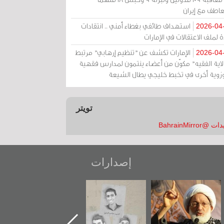
عاطف مع إيران
استهداف طائفي بغطاء أمني .. انتقادات
2026-04
 لملف الاعتقالات في الإمارات
الإمارات تكشف عن "تنظيم إرهابي" مرتبط
2026-04
ولاية الفقيه" مكوّن من أعضاء ينتمون لمدارس فقهية
زوية أخرى في تخبط خليجي يطال الشيعة
تويتر
 @BahrainMirror
إصدارات
عاشوراء البحرين...
شهداء وطن
«جَوْ»: رواية
ويكيليكس السفارة
المعتقل جهاد
الأمريكية