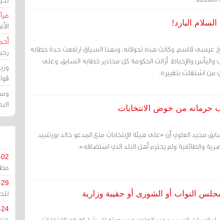
مرآة
لسلام البارد!
الأ
أحم
 عيسى قاسم، وكانت هذه تحولاته، وبهذا السياق ارتفعت حدة خطابه
رحي
واليأس والإحباط. أزالت الحكومة كل محاذير خطابه السابق، وعلى
وزي
قوا
وسط
الب
ب حرمانه من خوض الانتخابات
لسابق مجيد العلوي أن «على هيئة الإنتخابات منع المدعو خالد بورشيد
ية والطائفية ولم يحترم أهل البلد الذي استضافه».
-02
مظل
-29
لتح
مجلس النواب أو الشورى أو حقيبة وزارية
-24
لعمل السابق السيد مجيد العلوي عن دعوته للمشاركة في الانتخابات،