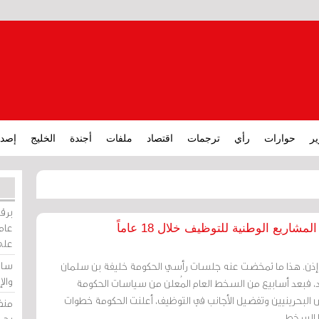
ير
حوارات
رأي
ترجمات
اقتصاد
ملفات
أجندة
الخليج
إصدا
برقي
عامة
اريع الوطنية للتوظيف خلال 18 عاماً
على
ساو
ا إذن. هذا ما تمخضت عنه جلسات رأسي الحكومة خليفة بن سلمان
وال
 فبعد أسابيع من السخط العام المُعلن من سياسات الحكومة
لبحرينيين وتفضيل الأجانب في التوظيف، أعلنت الحكومة خطوات
منظ
ا السخط.
بحر