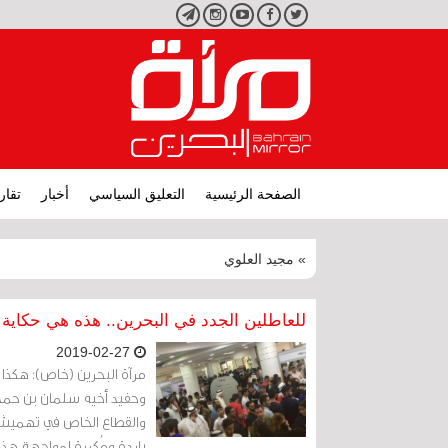
تويتر
فيسبوك
يوتيوب
انستجرام
تليجرام
الصفحة الرئيسية
التعليق السياسي
أخبار
تقار
» مجيد العلوي
للعاطلين الجدد في البحرين.. هذه هي حكاية المش
2019-02-27
مرآة البحرين (خاص): هكذ
وحفيد أخيه سلمان بن حمد،
والقطاع الخاص في تهميش ا
باردة ومُكررة لمواجهة هذ