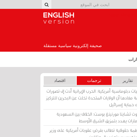
English Version
صحيفة إلكترونية سياسية مستقلة
رات
تقارير
ترجمات
اقتصاد
ات دبلوماسية أمريكية: الحرب الإيرانية أدت إلى تصورات
 مفادها أن الولايات المتحدة تخلت عن البحرين للتركيز
 حماية إسرائيل
ث تشاينا مورنينغ بوست: الخلاف بين السعودية
إمارات يهدد بتمزيق الشرق الأوسط
مة حقوقية تطالب بفرض عقوبات أمريكية على وزير
يني بسبب تعذيب المعتقلين