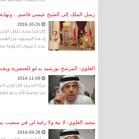
رسل الملك إلى الشيخ عيسى قاسم... ونهاية ا
2016-10-31
كان هذا مسار خطاب الشيخ
إلى هذا المستوى من الغضب 
مدى 4 سنوات الحكومة هي من اشتغلت بتغييره.
العلوي: المرشح بورشيد يدعو للعنصرية ويج
2014-11-09
مرآة البحرين: قال الوزير ا
من خوضها لأنه يدعو للعنصر
مجيد العلوي: لا نية ولا رغبة لي في منصب ب
2014-09-28
مرآة البحرين: دافع وزير ا