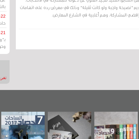
بالت
تقديم "نصيحة واجبة ولو كانت ثقيلة" وذلك في معرض رده على اتهامات
افضي المشاركة، وهم أغلبية في الشارع المعارض.
-22
حادة
-21
بـ"
وحو
تغريدات
"مرآة البحرين"
«وطن عكر» رواية
حصاد 2017
تصدر حصاد
جديدة لمعتقل
الساحات 2019
عسكري تصدر عن