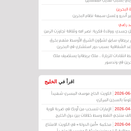
 البحرين
مير أندرو وغسل سمعة نظام البحرين
د رضي
ل جسدي، وولادة فكرية: نصر الله وثقافة تجاوزت الزمن
ر بريطاني سابق لشؤون الشرق الأوسط متهم بخرق
عد الشفافية بسبب دور استشاري في البحرين
 انتقادات للزيارة .. ملك بريطانيا يستضيف ملك
حرين في وندسور
اقرأ في
الخليج
الكويت: الحاج موسى المسري شهيداً
2026-06
ومًا بالسجن المركزي
الإمارات تنسحب من أوبك في ضربة قوية
2026-04
الف منتجي النفط وسط خلافات بين دول الخليج
محكمة «أمن الدولة» في الكويت: الامتناع
2026-04
عن معاقبة 109 مدونين وتبرئة 9 وحبس 18 متهماً