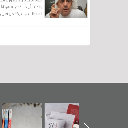
واعتبر أن ما يقوم به هو 
له بـ"السمسرة" من قبل ر
تدشين كتاب "من
"حماة الباب الأخير":
تصنيف موضوعي
أهل الجنة" عن
الإصدار الأول عن
للوثائق البريطانية
الشهيد سيد كاظم
اعتصام الدراز
يقدمه «مركز أوال»