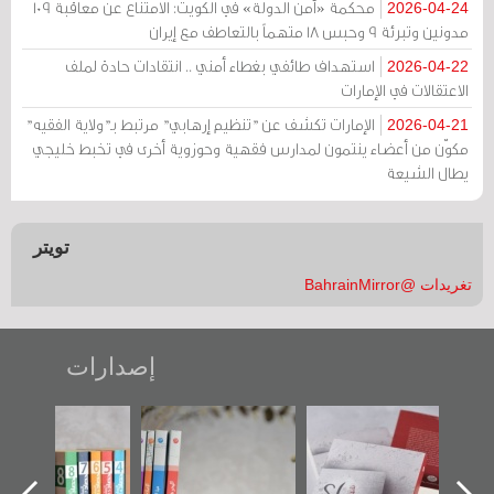
محكمة «أمن الدولة» في الكويت: الامتناع عن معاقبة 109
2026-04-24
مدونين وتبرئة 9 وحبس 18 متهماً بالتعاطف مع إيران
استهداف طائفي بغطاء أمني .. انتقادات حادة لملف
2026-04-22
الاعتقالات في الإمارات
الإمارات تكشف عن "تنظيم إرهابي" مرتبط بـ"ولاية الفقيه"
2026-04-21
مكوّن من أعضاء ينتمون لمدارس فقهية وحوزوية أخرى في تخبط خليجي
يطال الشيعة
تويتر
تغريدات @BahrainMirror
إصدارات
"حماة الباب الأخير":
تصنيف موضوعي
"مرآة البحرين"
الإصدار الأول عن
للوثائق البريطانية
تصدر حصاد
اعتصام الدراز
يقدمه «مركز أوال»
الساحات 2019