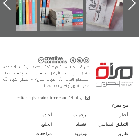
ه
وأحداث ساحة
في سلسلة من 5
الفداء لمركز أوال
كتب
للدراسات والتوثيق
«مرآة البحرين» متوفرة تحت رخصة المشاع الإبداعي،
3.0 (يتوجب نسب المقال الى «مراة البحرين» - يحظر
استخدام العمل لأية غايات تجارية - يُحظر القيام بأي
تعديل، تحوير أو تغيير في النص)
للمراسلات: editor [at] bahrainmirror.com
من نحن؟
أخبار
ترجمات
أجندة
التعليق السياسي
اقتصاد
الخليج
تقارير
بورتريه
مراجعات