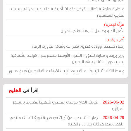
منظمة حقوقية تطالب بفرض عقوبات أمريكية على وزير بحريني بسبب
تعذيب المعتقلين
مرآة البحرين
الأمير أندرو وغسل سمعة نظام البحرين
أحمد رضي
رحيل جسدي، وولادة فكرية: نصر الله وثقافة تجاوزت الزمن
وزير بريطاني سابق لشؤون الشرق الأوسط متهم بخرق قواعد الشفافية
بسبب دور استشاري في البحرين
وسط انتقادات للزيارة .. ملك بريطانيا يستضيف ملك البحرين في وندسور
اقرأ في
الخليج
الكويت: الحاج موسى المسري شهيداً مظلومًا بالسجن
2026-06-02
المركزي
الإمارات تنسحب من أوبك في ضربة قوية لتحالف منتجي
2026-04-29
النفط وسط خلافات بين دول الخليج