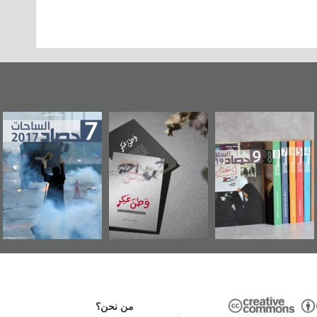
«وطن عكر» رواية
حصاد 2017
عاشوراء البحرين...
جديدة لمعتقل
ويكيليكس السفارة
عسكري تصدر عن
الأمريكية
«مرآة البحرين»
من نحن؟