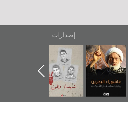
إصدارات
شهداء وطن
«جَوْ»: رواية
دعوة للضحك
المعتقل جهاد