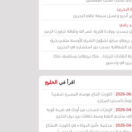
 البحرين
مير أندرو وغسل سمعة نظام البحرين
د رضي
ل جسدي، وولادة فكرية: نصر الله وثقافة تجاوزت الزمن
ر بريطاني سابق لشؤون الشرق الأوسط متهم بخرق
عد الشفافية بسبب دور استشاري في البحرين
 انتقادات للزيارة .. ملك بريطانيا يستضيف ملك
حرين في وندسور
اقرأ في
الخليج
الكويت: الحاج موسى المسري شهيداً
2026-06
ومًا بالسجن المركزي
الإمارات تنسحب من أوبك في ضربة قوية
2026-04
الف منتجي النفط وسط خلافات بين دول الخليج
محكمة «أمن الدولة» في الكويت: الامتناع
2026-04
عن معاقبة 109 مدونين وتبرئة 9 وحبس 18 متهماً