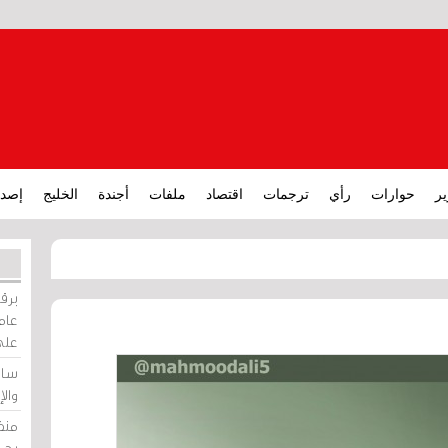
ير
حوارات
رأي
ترجمات
اقتصاد
ملفات
أجندة
الخليج
إصدا
برقي
عامة
على
ساو
وال
منظ
بحر