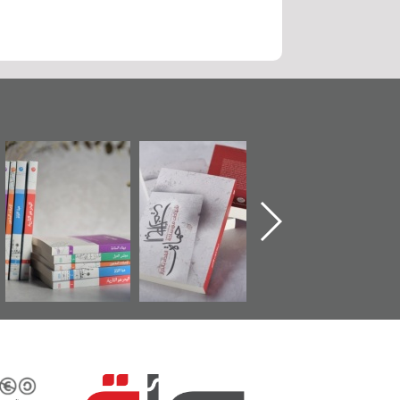
"حماة الباب الأخير":
تصنيف موضوعي
"مرآة البحرين"
الإصدار الأول عن
للوثائق البريطانية
تصدر حصاد
اعتصام الدراز
يقدمه «مركز أوال»
الساحات 2019
وأحداث ساحة
في سلسلة من 5
الفداء لمركز أوال
كتب
للدراسات والتوثيق