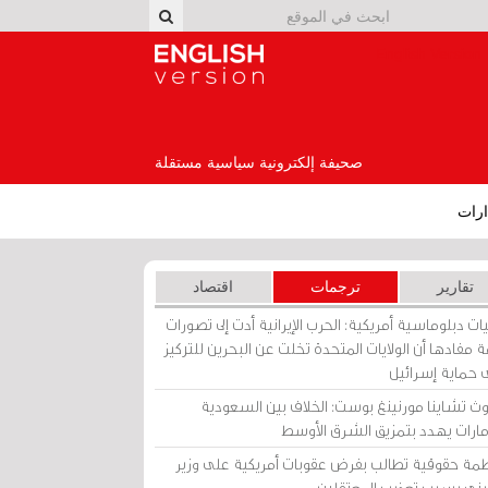
English Version
صحيفة إلكترونية سياسية مستقلة
رات
تقارير
ترجمات
اقتصاد
ات دبلوماسية أمريكية: الحرب الإيرانية أدت إلى تصورات
 مفادها أن الولايات المتحدة تخلت عن البحرين للتركيز
 حماية إسرائيل
ث تشاينا مورنينغ بوست: الخلاف بين السعودية
إمارات يهدد بتمزيق الشرق الأوسط
مة حقوقية تطالب بفرض عقوبات أمريكية على وزير
يني بسبب تعذيب المعتقلين