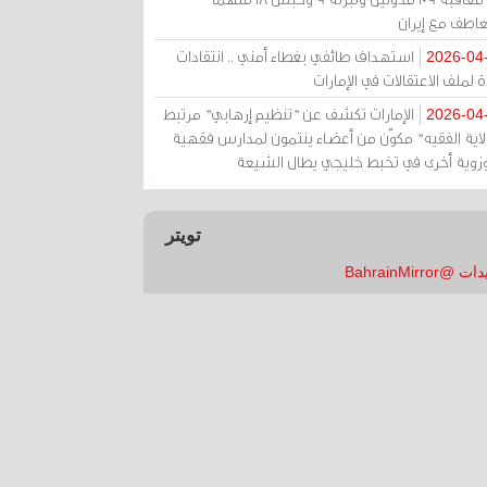
عاطف مع إيران
استهداف طائفي بغطاء أمني .. انتقادات
2026-04
 لملف الاعتقالات في الإمارات
الإمارات تكشف عن "تنظيم إرهابي" مرتبط
2026-04
ولاية الفقيه" مكوّن من أعضاء ينتمون لمدارس فقهية
زوية أخرى في تخبط خليجي يطال الشيعة
تويتر
 @BahrainMirror