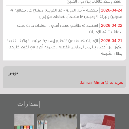
النفط وسط خلافات بين دول الخليج
محكمة «أمن الدولة» في الكويت: الامتناع عن معاقبة 109
2026-04-24
مدونين وتبرئة 9 وحبس 18 متهماً بالتعاطف مع إيران
استهداف طائفي بغطاء أمني .. انتقادات حادة لملف
2026-04-22
الاعتقالات في الإمارات
الإمارات تكشف عن "تنظيم إرهابي" مرتبط بـ"ولاية الفقيه"
2026-04-21
مكوّن من أعضاء ينتمون لمدارس فقهية وحوزوية أخرى في تخبط خليجي
يطال الشيعة
تويتر
تغريدات @BahrainMirror
إصدارات
"حماة الباب الأخير":
تصنيف موضوعي
"مرآة البحرين"
الإصدار الأول عن
للوثائق البريطانية
تصدر حصاد