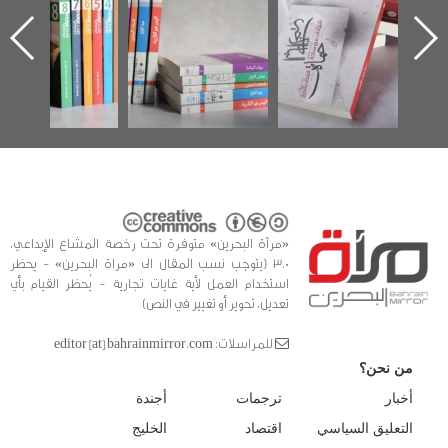
اعتصام الدراز
يقدمه «مركز أوال»
الساحات 2019
ه
وأحداث ساحة
في سلسلة من 5
الفداء لمركز أوال
كتب
للدراسات والتوثيق
«مرآة البحرين» متوفرة تحت رخصة المشاع الإبداعي،
3.0 (يتوجب نسب المقال الى «مراة البحرين» - يحظر
استخدام العمل لأية غايات تجارية - يُحظر القيام بأي
تعديل، تحوير أو تغيير في النص)
للمراسلات: editor [at] bahrainmirror.com
من نحن؟
أخبار
ترجمات
أجندة
التعليق السياسي
اقتصاد
الخليج