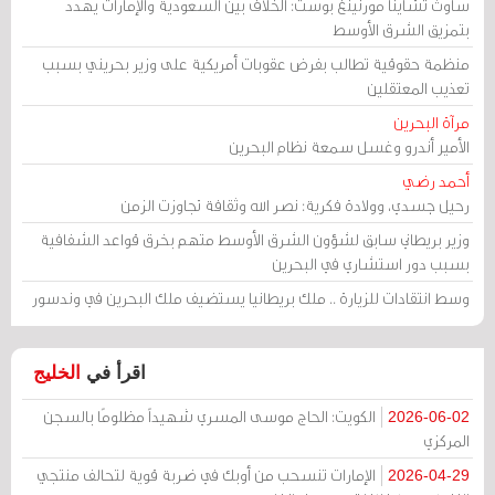
ساوث تشاينا مورنينغ بوست: الخلاف بين السعودية والإمارات يهدد
بتمزيق الشرق الأوسط
منظمة حقوقية تطالب بفرض عقوبات أمريكية على وزير بحريني بسبب
تعذيب المعتقلين
مرآة البحرين
الأمير أندرو وغسل سمعة نظام البحرين
أحمد رضي
رحيل جسدي، وولادة فكرية: نصر الله وثقافة تجاوزت الزمن
وزير بريطاني سابق لشؤون الشرق الأوسط متهم بخرق قواعد الشفافية
بسبب دور استشاري في البحرين
وسط انتقادات للزيارة .. ملك بريطانيا يستضيف ملك البحرين في وندسور
اقرأ في
الخليج
الكويت: الحاج موسى المسري شهيداً مظلومًا بالسجن
2026-06-02
المركزي
الإمارات تنسحب من أوبك في ضربة قوية لتحالف منتجي
2026-04-29