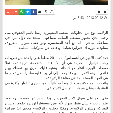
نسخة للطباعة
حفظ الموضوع
فيسبوك
تويتر
أرسل الى صديق
واتساب
المزيد
2013-02-12 - 8:43 ص
الزلابية: نوع من الحلويّات الشعبية المشهورة ارتبط باسم الحقوقي نبيل
رجب الذي تشتهر منطقته المنامة بصناعتها. استخدمت لأوّل مرة في
مماحكة ساخرة له مع أحد الصحفيين، وهو عقيل سوار، المعروف
بمناوءته لثورة 14 فبراير/ شباط، ودفاعه عن سلوكيات السلطة.
فقد كتب الأخير في أغسطس/ آب 2011 معلقاً على واحدة من تغريدات
رجب «يانبيل.. الحقيقة هي أن الأنا عندك متضخمة بدرجة تكاد تملأ
صفحات الويب، انظر حولك فأنت يشتبه عليك الفرق بين نفسك وبين
غاندي». وهو الأمر الذي دعا رجب إلى أن يرد عليه ساخراً «هل تعلم ما
هي المواد المستخدمة في صناعة الزلابية؟».
واتخذت المماحكة بعد ذلك بعداً «حكائياً»، حيث جرى تداولها بكثرة في
المنتديات وعلى شبكات التواصل الاجتماعي.
ففي رده على سؤال لأحد المغردين بهذا الصدد عن «قصة الزلابية»،
علق رجب «اسأل عقيل سوار لأنه عين مستشاراً لوزيرة حقوق الإنسان
للفبركة وشئون الزلابية». وهكذا دخلت «الزلابية» معجم 14 فبراير/