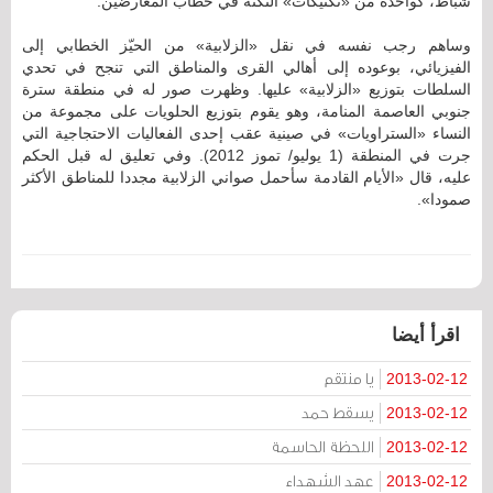
شباط، كواحدة من «تكتيكات» النكتة في خطاب المعارضين.
وساهم رجب نفسه في نقل «الزلابية» من الحيّز الخطابي إلى
الفيزيائي، بوعوده إلى أهالي القرى والمناطق التي تنجح في تحدي
السلطات بتوزيع «الزلابية» عليها. وظهرت صور له في منطقة سترة
جنوبي العاصمة المنامة، وهو يقوم بتوزيع الحلويات على مجموعة من
النساء «الستراويات» في صينية عقب إحدى الفعاليات الاحتجاجية التي
جرت في المنطقة (1 يوليو/ تموز 2012). وفي تعليق له قبل الحكم
عليه، قال «الأيام القادمة سأحمل صواني الزلابية مجددا للمناطق الأكثر
صمودا».
اقرأ أيضا
يا منتقم
2013-02-12
يسقط حمد
2013-02-12
اللحظة الحاسمة
2013-02-12
عهد الشهداء
2013-02-12