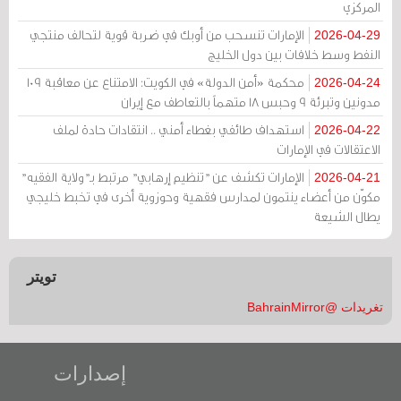
المركزي
الإمارات تنسحب من أوبك في ضربة قوية لتحالف منتجي
2026-04-29
النفط وسط خلافات بين دول الخليج
محكمة «أمن الدولة» في الكويت: الامتناع عن معاقبة 109
2026-04-24
مدونين وتبرئة 9 وحبس 18 متهماً بالتعاطف مع إيران
استهداف طائفي بغطاء أمني .. انتقادات حادة لملف
2026-04-22
الاعتقالات في الإمارات
الإمارات تكشف عن "تنظيم إرهابي" مرتبط بـ"ولاية الفقيه"
2026-04-21
مكوّن من أعضاء ينتمون لمدارس فقهية وحوزوية أخرى في تخبط خليجي
يطال الشيعة
تويتر
تغريدات @BahrainMirror
إصدارات