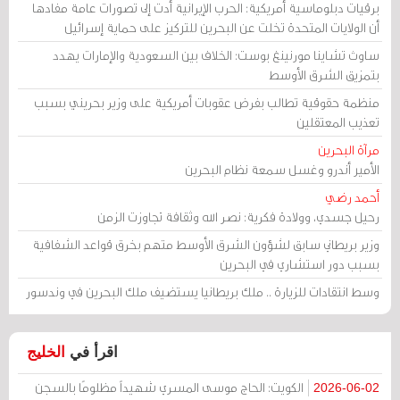
برقيات دبلوماسية أمريكية: الحرب الإيرانية أدت إلى تصورات عامة مفادها
أن الولايات المتحدة تخلت عن البحرين للتركيز على حماية إسرائيل
ساوث تشاينا مورنينغ بوست: الخلاف بين السعودية والإمارات يهدد
بتمزيق الشرق الأوسط
منظمة حقوقية تطالب بفرض عقوبات أمريكية على وزير بحريني بسبب
تعذيب المعتقلين
مرآة البحرين
الأمير أندرو وغسل سمعة نظام البحرين
أحمد رضي
رحيل جسدي، وولادة فكرية: نصر الله وثقافة تجاوزت الزمن
وزير بريطاني سابق لشؤون الشرق الأوسط متهم بخرق قواعد الشفافية
بسبب دور استشاري في البحرين
وسط انتقادات للزيارة .. ملك بريطانيا يستضيف ملك البحرين في وندسور
اقرأ في
الخليج
الكويت: الحاج موسى المسري شهيداً مظلومًا بالسجن
2026-06-02