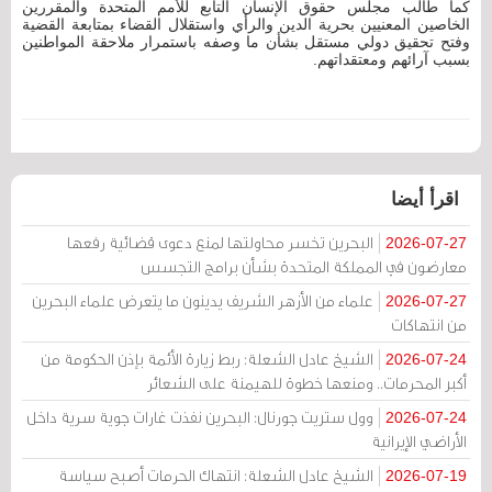
كما طالب مجلس حقوق الإنسان التابع للأمم المتحدة والمقررين
الخاصين المعنيين بحرية الدين والرأي واستقلال القضاء بمتابعة القضية
وفتح تحقيق دولي مستقل بشأن ما وصفه باستمرار ملاحقة المواطنين
بسبب آرائهم ومعتقداتهم.
اقرأ أيضا
البحرين تخسر محاولتها لمنع دعوى قضائية رفعها
2026-07-27
معارضون في المملكة المتحدة بشأن برامج التجسس
علماء من الأزهر الشريف يدينون ما يتعرض علماء البحرين
2026-07-27
من انتهاكات
الشيخ عادل الشعلة: ربط زيارة الأئمة بإذن الحكومة من
2026-07-24
أكبر المحرمات.. ومنعها خطوة للهيمنة على الشعائر
وول ستريت جورنال: البحرين نفذت غارات جوية سرية داخل
2026-07-24
الأراضي الإيرانية
الشيخ عادل الشعلة: انتهاك الحرمات أصبح سياسة
2026-07-19