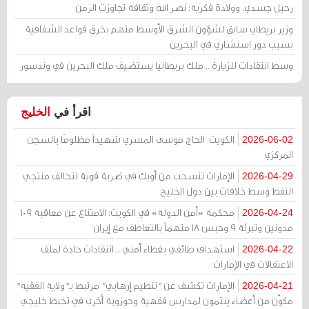
رحيل جسدي، وولادة فكرية: نصر الله وثقافة تجاوزت الزمن
وزير بريطاني سابق لشؤون الشرق الأوسط متهم بخرق قواعد الشفافية
بسبب دور استشاري في البحرين
وسط انتقادات للزيارة .. ملك بريطانيا يستضيف ملك البحرين في وندسور
اقرأ في
الخليج
الكويت: الحاج موسى المسري شهيداً مظلومًا بالسجن
2026-06-02
المركزي
الإمارات تنسحب من أوبك في ضربة قوية لتحالف منتجي
2026-04-29
النفط وسط خلافات بين دول الخليج
محكمة «أمن الدولة» في الكويت: الامتناع عن معاقبة 109
2026-04-24
مدونين وتبرئة 9 وحبس 18 متهماً بالتعاطف مع إيران
استهداف طائفي بغطاء أمني .. انتقادات حادة لملف
2026-04-22
الاعتقالات في الإمارات
الإمارات تكشف عن "تنظيم إرهابي" مرتبط بـ"ولاية الفقيه"
2026-04-21
مكوّن من أعضاء ينتمون لمدارس فقهية وحوزوية أخرى في تخبط خليجي