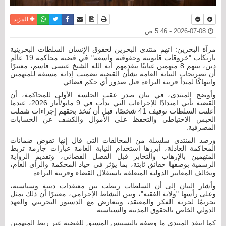
نسخة للطباعة
حفظ الموضوع
فيسبوك
تويتر
أرسل الى صديق
واتساب
المزيد
2026-07-08 - 5:46 ص
مرآة البحرين: اتهم منتدى البحرين لحقوق الإنسان السلطات البحرينية
بارتكاب "خروقات قانونية وحقوقية واسعة" في قضية محاكمة 19 عالم
دين، بينهم 8 متهمين غيابيًا يتقدمهم آية الله الشيخ عيسى قاسم، معتبرًا
أن تصريحات النيابة العامة بشأن القضية تضمنت إدانة مسبقة للمتهمين
وانتهاكًا لمبدأ قرينة البراءة قبل صدور أي حكم قضائي.
وأوضح المنتدى، في بيان صدر عقب الجلسة الأولى للمحاكمة، أن
القضية تأتي امتدادًا للإجراءات التي بدأت في 9 مايو/أيار 2026، عندما
أعلنت السلطات توقيف 41 شخصًا، قبل أن تُتخذ بحقهم إجراءات شملت
الحبس الاحتياطي والتحفظ على الأموال والكشف عن الحسابات
المصرفية.
ورصد المنتدى سلسلة من المخالفات التي قال إنها تقوض ضمانات
المحاكمة العادلة، أبرزها استخدام النيابة العامة عبارات جازمة تربط
المتهمين بالإرهاب والتخابر قبل الفصل القضائي، وتقديم الرواية
الرسمية بوصفها حقائق ثابتة، بما يؤثر في حياد المحكمة والرأي العام،
ويخالف المعايير الدولية المتعلقة باستقلال القضاء وقرينة البراءة.
وأشار البيان إلى أن السلطات ربطت بين معتقدات دينية وسياسية،
وعلى رأسها "ولاية الفقيه"، وبين النشاط الإجرامي، معتبرًا أن ذلك يمثل
تجريمًا لحرية الفكر والمعتقد، ويتعارض مع الدستور البحريني والعهد
الدولي الخاص بالحقوق المدنية والسياسية.
كما انتقد المنتدى ما وصفه بالتسييس المسبق للقضية عبر ربط المتهمين