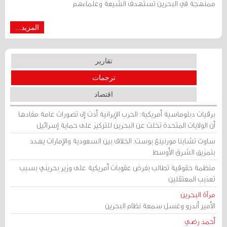
ممنهجة في البحرين تستهدف الشيعة وعلماءهم
المزيد...
تقارير
ترجمات
اقتصاد
برقيات دبلوماسية أمريكية: الحرب الإيرانية أدت إلى تصورات عامة مفادها
أن الولايات المتحدة تخلت عن البحرين للتركيز على حماية إسرائيل
ساوث تشاينا مورنينغ بوست: الخلاف بين السعودية والإمارات يهدد
بتمزيق الشرق الأوسط
منظمة حقوقية تطالب بفرض عقوبات أمريكية على وزير بحريني بسبب
تعذيب المعتقلين
مرآة البحرين
الأمير أندرو وغسل سمعة نظام البحرين
أحمد رضي