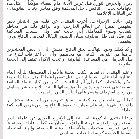
بإيران والحرس الثوري قبل عرض الأدلة أمام القضاء، مؤكدًا أن مثل هذه
الاتهامات يجب أن تُناقش داخل المحكمة وفق معايير الإثبات القانونية، لا
عبر البيانات الإعلامية.
وفي جانب الإجراءات، أعرب المنتدى عن قلقه من احتجاز بعض
المتهمين بمعزل عن العالم الخارجي، وما يرافق ذلك من مخاطر
التعذيب وسوء المعاملة، إلى جانب عقد أولى جلسات المحاكمة
افتراضيًا، في ظل مخاوف بشأن الحضور الفعّال لمحامي الدفاع وذوي
المتهمين.
وأكد كذلك وجود انتهاكات لحق الدفاع، مشيرًا إلى أن بعض المحتجزين
حُرموا من التواصل الكافي مع محاميهم، وأن أي اعترافات تُنتزع في
ظل الحرمان من المساعدة القانونية أو تحت الإكراه تفتقد إلى الحجية
القانونية.
واعتبر المنتدى أن تقديم الكتب الدينية والأموال المضبوطة للرأي العام
باعتبارها أدلة على "نشاط إرهابي" قبل تقييمها قضائيًا يمثل مساسًا بحرية
الفكر والاعتقاد، كما رأى أن إحالة عدد كبير من كبار علماء الطائفة
الشيعية في قضية واحدة وربط مؤسساتها الدينية بالإرهاب يثير مخاوف
من وجود استهداف وتمييز على أساس الدين والمذهب.
كما أبدى قلقه من محاكمة من سبق تجريده من الجنسية، معتبرًا أن
ذلك يؤثر في قدرته على ممارسة حقوق الدفاع ويقوض فرص المحاكمة
العادلة.
ودعا المنتدى الحكومة البحرينية إلى الإفراج الفوري عن علماء الدين
المحتجزين، واحترام قرينة البراءة، وضمان محاكمات عادلة ومستقلة،
ووقف تجريم المعتقدات والأنشطة الدينية السلمية، وإنهاء استخدام
إسقاط الجنسية كوسيلة للعقاب السياسي.