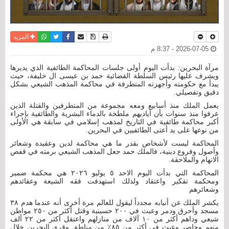
نسخة للطباعة
حفظ الموضوع
فيسبوك
تويتر
أرسل الى صديق
واتساب
المزيد
2026-07-05 - 8:37 م
مرآة البحرين: بدأت اليوم أولى جلسات المحاكمة الطائفية الذي يديرها
ويشرف عليها رئيس السلطة القضائية حمد بن عيسى ال خليفة، حيث
يبدأ مع حكومته وأجهزته المتطرفة في محاكمة المذهب الشيعي بشكل
دقيق وتفصيلي.
يعمل الملك منذ أسابيع ومعه مجموعة من المتطرفين والقتلة الذين
عرفوا منذ سنوات بأن أياديهم ملطخة بالدماء البشرية والطائفية بإجراء
أكبر محاكمة طائفية في التاريخ لمذهب إسلامي في سابقة هي الأولى
من نوعها على يد أعتى الطائفيين في البحرين.
المحاكمة ليست لأشخاص بقدر ما هي محاكمة لدين وعقيدة وشعائر
وأصول وفروع دينية، فالملك حمد جعل المذهب الشيعي برمته في قفص
الاتهام والملاحقة.
المحاكمة التي بدأت اليوم الاحد ٥ يوليو ٢٠٢٦ هي محكمة ضمير
ومحكمة تفكير واعتقاد ولذلك استهدفت فقه الشيعة وعقائدهم
وشعائرهم
يكشر الملك عن أنيابه مجدداً ليقول للعالم مرة أخرى أنه عندما هدم ٣٨
مسجد وأحرق ودمر وعبث في ٢٠٠ حسينية وقتل أكثر من ٢٥٠ مواطن
شيعي وداهم أكثر من ١٠ آلاف من منازلهم واعتقل أكثر من ٢٢ ألف
منهم وحاصر وعبث في أكثر من ٨٥٪؜ من مناطق وقرى البحرين خلال