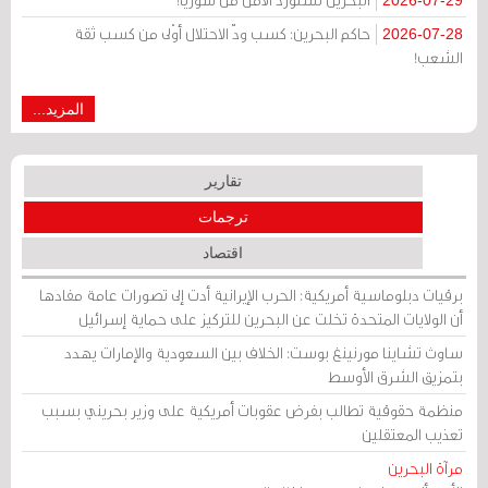
2026-07-29
حاكم البحرين: كسب ودّ الاحتلال أوْلى من كسب ثقة
2026-07-28
الشعب!
المزيد...
تقارير
ترجمات
اقتصاد
برقيات دبلوماسية أمريكية: الحرب الإيرانية أدت إلى تصورات عامة مفادها
أن الولايات المتحدة تخلت عن البحرين للتركيز على حماية إسرائيل
ساوث تشاينا مورنينغ بوست: الخلاف بين السعودية والإمارات يهدد
بتمزيق الشرق الأوسط
منظمة حقوقية تطالب بفرض عقوبات أمريكية على وزير بحريني بسبب
تعذيب المعتقلين
مرآة البحرين