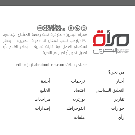
«مرآة البحرين» متوفرة تحت رخصة المشاع الإبداعي،
3.0 (يتوجب نسب المقال الى «مراة البحرين» - يحظر
استخدام العمل لأية غايات تجارية - يُحظر القيام بأي
تعديل، تحوير أو تغيير في النص)
للمراسلات: editor [at] bahrainmirror.com
من نحن؟
أخبار
ترجمات
أجندة
التعليق السياسي
اقتصاد
الخليج
تقارير
بورتريه
مراجعات
حوارات
انفوجرافك
إصدارات
رأي
ملفات