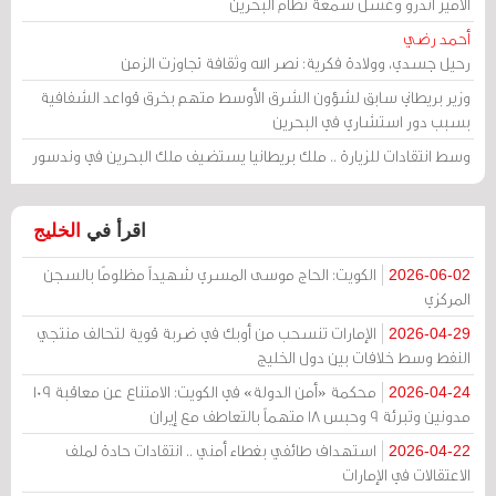
الأمير أندرو وغسل سمعة نظام البحرين
أحمد رضي
رحيل جسدي، وولادة فكرية: نصر الله وثقافة تجاوزت الزمن
وزير بريطاني سابق لشؤون الشرق الأوسط متهم بخرق قواعد الشفافية
بسبب دور استشاري في البحرين
وسط انتقادات للزيارة .. ملك بريطانيا يستضيف ملك البحرين في وندسور
اقرأ في
الخليج
الكويت: الحاج موسى المسري شهيداً مظلومًا بالسجن
2026-06-02
المركزي
الإمارات تنسحب من أوبك في ضربة قوية لتحالف منتجي
2026-04-29
النفط وسط خلافات بين دول الخليج
محكمة «أمن الدولة» في الكويت: الامتناع عن معاقبة 109
2026-04-24
مدونين وتبرئة 9 وحبس 18 متهماً بالتعاطف مع إيران
استهداف طائفي بغطاء أمني .. انتقادات حادة لملف
2026-04-22
الاعتقالات في الإمارات