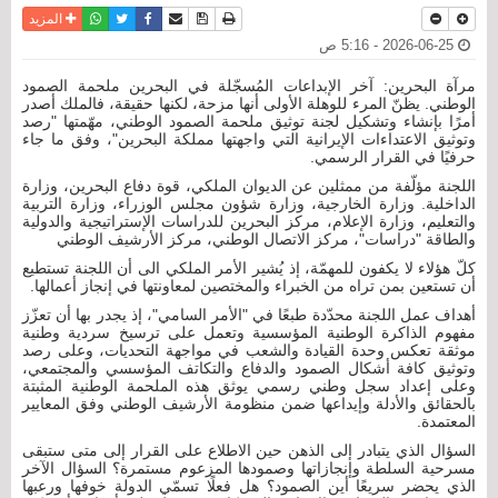
نسخة للطباعة
حفظ الموضوع
فيسبوك
تويتر
أرسل الى صديق
واتساب
المزيد
2026-06-25 - 5:16 ص
مرآة البحرين: آخر الإبداعات المُسجّلة في البحرين ملحمة الصمود
الوطني. يظنّ المرء للوهلة الأولى أنها مزحة، لكنها حقيقة، فالملك أصدر
أمرًا بإنشاء وتشكيل لجنة توثيق ملحمة الصمود الوطني، مهّمتها "رصد
وتوثيق الاعتداءات الإيرانية التي واجهتها مملكة البحرين"، وفق ما جاء
حرفيًا في القرار الرسمي.
اللجنة مؤلّفة من ممثلين عن الديوان الملكي، قوة دفاع البحرين، وزارة
الداخلية. وزارة الخارجية، وزارة شؤون مجلس الوزراء، وزارة التربية
والتعليم، وزارة الإعلام، مركز البحرين للدراسات الإستراتيجية والدولية
والطاقة "دراسات"، مركز الاتصال الوطني، مركز الأرشيف الوطني
كلّ هؤلاء لا يكفون للمهمّة، إذ يُشير الأمر الملكي الى أن اللجنة تستطيع
أن تستعين بمن تراه من الخبراء والمختصين لمعاونتها في إنجاز أعمالها.
أهداف عمل اللجنة محدّدة طبعًا في "الأمر السامي"، إذ يجدر بها أن تعزّز
مفهوم الذاكرة الوطنية المؤسسية وتعمل على ترسيخ سردية وطنية
موثقة تعكس وحدة القيادة والشعب في مواجهة التحديات، وعلى رصد
وتوثيق كافة أشكال الصمود والدفاع والتكاتف المؤسسي والمجتمعي،
وعلى إعداد سجل وطني رسمي يوثق هذه الملحمة الوطنية المثبتة
بالحقائق والأدلة وإيداعها ضمن منظومة الأرشيف الوطني وفق المعايير
المعتمدة.
السؤال الذي يتبادر إلى الذهن حين الاطلاع على القرار إلى متى ستبقى
مسرحية السلطة وإنجازاتها وصمودها المزعوم مستمرة؟ السؤال الآخر
الذي يحضر سريعًا أين الصمود؟ هل فعلًا تسمّي الدولة خوفها ورعبها