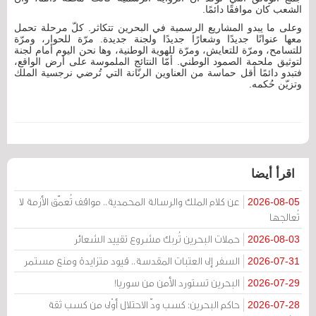
الشعب كان موافقًا دائمًا.
وعلى ما يبدو المشاريع الرسمية في البحرين تتكاثر. كلّ مرحلة تحمل
معها عنوانًا جديدًا وشعارًا جديدًا ولجنة جديدة. مرّة للحوار، ومرّة
للتسامح، ومرّة للتعايش، ومرّة للهوية الوطنية، وها نحن اليوم أمام لجنة
لتوثيق ملحمة الصمود الوطني. أمّا النتائج الملموسة على أرض الواقع،
فتبدو دائمًا أقل حماسة من العناوين الرنّانة التي تُرضي نرجسية الملك
وتزيّن حُكمه.
اقرأ أيضا
عن كلام الملك والرسالة المحمدية.. مواقف تُعمّق الأزمة لا
2026-08-05
تُعالجها
حملات البحرين تُربك مشروع تقييد الشعائر
2026-08-03
السفر إلى العتبات المقدسة.. قيود متزايدة ومنع مستمر
2026-07-31
البحرين تستورد الأمن من سوريا!
2026-07-29
حاكم البحرين: كسب ودّ الاحتلال أوْلى من كسب ثقة
2026-07-28