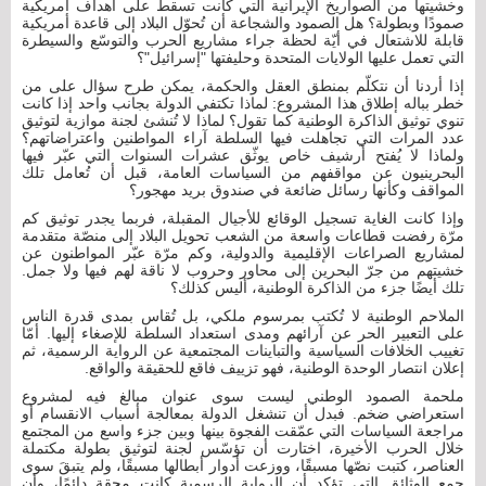
وخشيتها من الصواريخ الإيرانية التي كانت تسقط على أهداف أمريكية
صمودًا وبطولة؟ هل الصمود والشجاعة أن تُحوّل البلاد إلى قاعدة أمريكية
قابلة للاشتعال في أيّة لحظة جراء مشاريع الحرب والتوسّع والسيطرة
التي تعمل عليها الولايات المتحدة وحليفتها "إسرائيل"؟
إذا أردنا أن نتكلّم بمنطق العقل والحكمة، يمكن طرح سؤال على من
خطر بباله إطلاق هذا المشروع: لماذا تكتفي الدولة بجانب واحد إذا كانت
تنوي توثيق الذاكرة الوطنية كما تقول؟ لماذا لا تُنشئ لجنة موازية لتوثيق
عدد المرات التي تجاهلت فيها السلطة آراء المواطنين واعتراضاتهم؟
ولماذا لا يُفتح أرشيف خاص يوثّق عشرات السنوات التي عبّر فيها
البحرينيون عن مواقفهم من السياسات العامة، قبل أن تُعامل تلك
المواقف وكأنها رسائل ضائعة في صندوق بريد مهجور؟
وإذا كانت الغاية تسجيل الوقائع للأجيال المقبلة، فربما يجدر توثيق كم
مرّة رفضت قطاعات واسعة من الشعب تحويل البلاد إلى منصّة متقدمة
لمشاريع الصراعات الإقليمية والدولية، وكم مرّة عبّر المواطنون عن
خشيتهم من جرّ البحرين إلى محاور وحروب لا ناقة لهم فيها ولا جمل.
تلك أيضًا جزء من الذاكرة الوطنية، أليس كذلك؟
الملاحم الوطنية لا تُكتب بمرسوم ملكي، بل تُقاس بمدى قدرة الناس
على التعبير الحر عن آرائهم ومدى استعداد السلطة للإصغاء إليها. أمّا
تغييب الخلافات السياسية والتباينات المجتمعية عن الرواية الرسمية، ثم
إعلان انتصار الوحدة الوطنية، فهو تزييف فاقع للحقيقة والواقع.
ملحمة الصمود الوطني ليست سوى عنوان مبالغ فيه لمشروع
استعراضي ضخم. فبدل أن تنشغل الدولة بمعالجة أسباب الانقسام أو
مراجعة السياسات التي عمّقت الفجوة بينها وبين جزء واسع من المجتمع
خلال الحرب الأخيرة، اختارت أن تؤسّس لجنة لتوثيق بطولة مكتملة
العناصر، كتبت نصّها مسبقًا، ووزعت أدوار أبطالها مسبقًا، ولم يتبقَ سوى
جمع الوثائق التي تؤكد أن الرواية الرسمية كانت محقة دائمًا، وأن