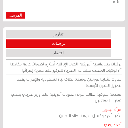
الشعب!
المزيد...
تقارير
ترجمات
اقتصاد
برقيات دبلوماسية أمريكية: الحرب الإيرانية أدت إلى تصورات عامة مفادها
أن الولايات المتحدة تخلت عن البحرين للتركيز على حماية إسرائيل
ساوث تشاينا مورنينغ بوست: الخلاف بين السعودية والإمارات يهدد
بتمزيق الشرق الأوسط
منظمة حقوقية تطالب بفرض عقوبات أمريكية على وزير بحريني بسبب
تعذيب المعتقلين
مرآة البحرين
الأمير أندرو وغسل سمعة نظام البحرين
أحمد رضي