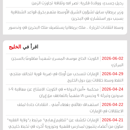
رحيل جسدي، وولادة فكرية: نصر الله وثقافة تجاوزت الزمن
وزير بريطاني سابق لشؤون الشرق الأوسط متهم بخرق قواعد الشفافية
بسبب دور استشاري في البحرين
وسط انتقادات للزيارة .. ملك بريطانيا يستضيف ملك البحرين في وندسور
اقرأ في
الخليج
الكويت: الحاج موسى المسري شهيداً مظلومًا بالسجن
2026-06-02
المركزي
الإمارات تنسحب من أوبك في ضربة قوية لتحالف منتجي
2026-04-29
النفط وسط خلافات بين دول الخليج
محكمة «أمن الدولة» في الكويت: الامتناع عن معاقبة 109
2026-04-24
مدونين وتبرئة 9 وحبس 18 متهماً بالتعاطف مع إيران
استهداف طائفي بغطاء أمني .. انتقادات حادة لملف
2026-04-22
الاعتقالات في الإمارات
الإمارات تكشف عن "تنظيم إرهابي" مرتبط بـ"ولاية الفقيه"
2026-04-21
مكوّن من أعضاء ينتمون لمدارس فقهية وحوزوية أخرى في تخبط خليجي