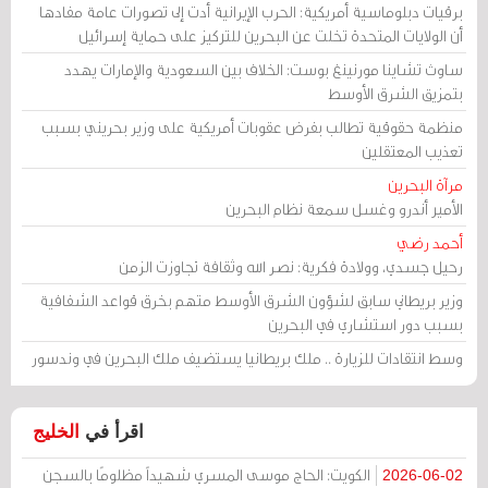
برقيات دبلوماسية أمريكية: الحرب الإيرانية أدت إلى تصورات عامة مفادها
أن الولايات المتحدة تخلت عن البحرين للتركيز على حماية إسرائيل
ساوث تشاينا مورنينغ بوست: الخلاف بين السعودية والإمارات يهدد
بتمزيق الشرق الأوسط
منظمة حقوقية تطالب بفرض عقوبات أمريكية على وزير بحريني بسبب
تعذيب المعتقلين
مرآة البحرين
الأمير أندرو وغسل سمعة نظام البحرين
أحمد رضي
رحيل جسدي، وولادة فكرية: نصر الله وثقافة تجاوزت الزمن
وزير بريطاني سابق لشؤون الشرق الأوسط متهم بخرق قواعد الشفافية
بسبب دور استشاري في البحرين
وسط انتقادات للزيارة .. ملك بريطانيا يستضيف ملك البحرين في وندسور
اقرأ في
الخليج
الكويت: الحاج موسى المسري شهيداً مظلومًا بالسجن
2026-06-02