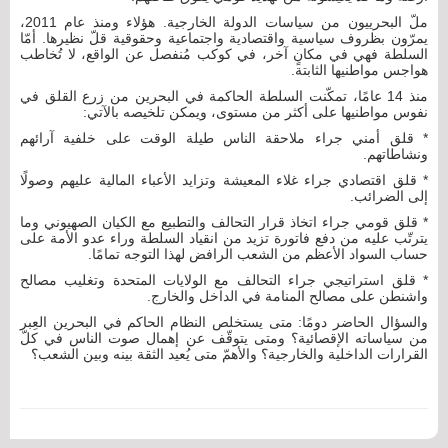
ملّ البحرييون من سياسات الدولة الخارجية. هؤلاء ومنذ عام 2011،
يمرّون بظروف سياسية واقتصادية واجتماعية وحقوقية قلّ نظيرها. أمّا
السلطة فهي في مكانٍ آخر، في كوكب مُنفصل عن الواقع، لا تُخاطب
هواجس مواطنيها الثابتة.
منذ 14 عامًا، تمكّنت السلطة الحاكمة في البحرين من زرع القلق في
نفوس مواطنيها على أكثر من مستوى، ويمكن تلخيصه بالآتي:
* قلق أمني جراء ملاحقة الناس طيلة الوقت على خلفية آرائهم
ونشاطاتهم.
* قلق اقتصادي جراء غلاء المعيشة وتزايد الأعباء المالية عليهم وصولًا
إلى الضرائب.
* قلق قومي جراء اتخاذ قرار التحالف والتطبيع مع الكيان الصهيوني وما
يترتّب عليه من دفع فاتورة تزيد من انقياد السلطة وراء عدو الأمة على
حساب السواد الأعظم من الشعب الرافض لهذا التوجه تمامًا.
* قلق استراتيجي جراء التحالف مع الولايات المتحدة وتغليب مصالح
واشنطن على مصالح المنامة في الداخل والخارج.
والسؤال الحاضر دومًا: متى يستخلص النظام الحاكم في البحرين العِبر
من سياساته الإقصائية؟ ومتى يتوقّف عن إهمال صوت الناس في كلّ
القرارات الداخلية والخارجية؟ والأهمّ متى يُعيد الثقة بينه وبين الشعب؟