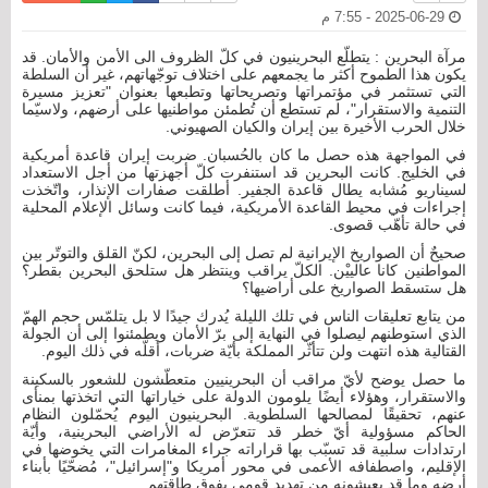
2025-06-29 - 7:55 م
مرآة البحرين : يتطلّع البحرينيون في كلّ الظروف الى الأمن والأمان. قد
يكون هذا الطموح أكثر ما يجمعهم على اختلاف توجّهاتهم، غير أن السلطة
التي تستثمر في مؤتمراتها وتصريحاتها وتطبعها بعنوان "تعزيز مسيرة
التنمية والاستقرار"، لم تستطع أن تُطمئن مواطنيها على أرضهم، ولاسيّما
خلال الحرب الأخيرة بين إيران والكيان الصهيوني.
في المواجهة هذه حصل ما كان بالحُسبان. ضربت إيران قاعدة أمريكية
في الخليج. كانت البحرين قد استنفرت كلّ أجهزتها من أجل الاستعداد
لسيناريو مُشابه يطال قاعدة الجفير. أطلقت صفارات الإنذار، واتّخذت
إجراءات في محيط القاعدة الأمريكية، فيما كانت وسائل الإعلام المحلية
في حالة تأهّب قصوى.
صحيحٌ أن الصواريخ الإيرانية لم تصل إلى البحرين، لكنّ القلق والتوتّر بين
المواطنين كانا عالييْن. الكلّ يراقب وينتظر هل ستلحق البحرين بقطر؟
هل ستسقط الصواريخ على أراضيها؟
من يتابع تعليقات الناس في تلك الليلة يُدرك جيدًا لا بل يتلمّس حجم الهمّ
الذي استوطنهم ليصلوا في النهاية إلى برّ الأمان ويطمئنوا إلى أن الجولة
القتالية هذه انتهت ولن تتأثّر المملكة بأيّة ضربات، أقلّه في ذلك اليوم.
ما حصل يوضح لأيّ مراقب أن البحرينيين متعطّشون للشعور بالسكينة
والاستقرار، وهؤلاء أيضًا يلومون الدولة على خياراتها التي اتخذتها بمنأى
عنهم، تحقيقًا لمصالحها السلطوية. البحرينيون اليوم يُحمّلون النظام
الحاكم مسؤولية أيّ خطر قد تتعرّض له الأراضي البحرينية، وأيّة
ارتدادات سلبية قد تسبّب بها قراراته جراء المغامرات التي يخوضها في
الإقليم، واصطفافه الأعمى في محور أمريكا و"إسرائيل"، مُضحّيًا بأبناء
أرضه وما قد يعيشونه من تهديد قومي يفوق طاقتهم.