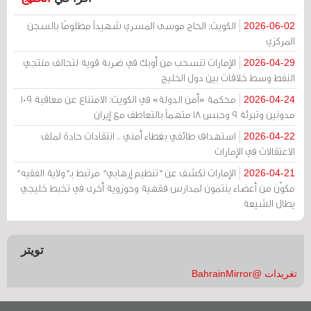
الكويت: الحاج موسى المسري شهيداً مظلومًا بالسجن
2026-06-02
المركزي
الإمارات تنسحب من أوبك في ضربة قوية لتحالف منتجي
2026-04-29
النفط وسط خلافات بين دول الخليج
محكمة «أمن الدولة» في الكويت: الامتناع عن معاقبة 109
2026-04-24
مدونين وتبرئة 9 وحبس 18 متهماً بالتعاطف مع إيران
استهداف طائفي بغطاء أمني .. انتقادات حادة لملف
2026-04-22
الاعتقالات في الإمارات
الإمارات تكشف عن "تنظيم إرهابي" مرتبط بـ"ولاية الفقيه"
2026-04-21
مكوّن من أعضاء ينتمون لمدارس فقهية وحوزوية أخرى في تخبط خليجي
يطال الشيعة
تويتر
تغريدات @BahrainMirror