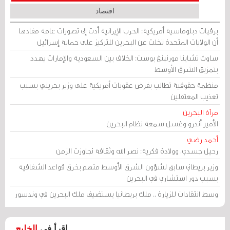
اقتصاد
برقيات دبلوماسية أمريكية: الحرب الإيرانية أدت إلى تصورات عامة مفادها
أن الولايات المتحدة تخلت عن البحرين للتركيز على حماية إسرائيل
ساوث تشاينا مورنينغ بوست: الخلاف بين السعودية والإمارات يهدد
بتمزيق الشرق الأوسط
منظمة حقوقية تطالب بفرض عقوبات أمريكية على وزير بحريني بسبب
تعذيب المعتقلين
مرآة البحرين
الأمير أندرو وغسل سمعة نظام البحرين
أحمد رضي
رحيل جسدي، وولادة فكرية: نصر الله وثقافة تجاوزت الزمن
وزير بريطاني سابق لشؤون الشرق الأوسط متهم بخرق قواعد الشفافية
بسبب دور استشاري في البحرين
وسط انتقادات للزيارة .. ملك بريطانيا يستضيف ملك البحرين في وندسور
اقرأ في
الخليج