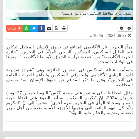
معتقل الرأي عبدالجليل السنكيس (صورة من الأرشيف)
نسخة للطباعة
حفظ الموضوع
فيسبوك
تويتر
أرسل الى صديق
واتساب
المزيد
2024-06-27 - 10:45 م
مرآة البحرين: نال الأكاديمي المدافع عن حقوق الإنسان، المعتقل الدكتور
عبد الجليل السنكيس، المحكوم بالسجن المؤبَّد في البحرين، "جائزة
الحرية الأكاديمية" من "جمعية دراسة الشرق الاوسط الأكاديمية"، مقرها
في الولايات المتحدة.
وتسلّمت عائلة السنكيس في البحرين الجائزة، وهي "شهادة تقديرية
للدور الريادي الأكاديمي والحقوقي للسنكيس والداعم للحريات العامة
في البحرين"، وفق ما ذكر المدافع عن حقوق الإنسان سيد يوسف
المحافظة.
وقال المحافظة، في منشور على منصة "أكس" اليوم الخميس 27 يونيو/
حزيران 2024، إنّ "تكريم السنكيس يسلّط الضوء على قضايا حرية
التعبير وسجناء الرأي في البحرين مرة أخرى"، مشيراً إلى أنّ "التكريم
يفنِّد كل التهم الزائفة التي وجهتها الأجهزة الأمنية ضده من أجل تبرير
إعتقاله وتعذيبه والحكم عليه بالمؤبَّد".