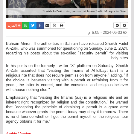
Sheikh Al-Zaki during sermon at Imam Sadiq Mosque in Diraz
نسخة للطباعة
حفظ الموضوع
فيسبوك
تويتر
أرسل الى صديق
واتساب
المزيد
2024-06-03 - 6:05 م
Bahrain Mirror: The authorities in Bahrain have released Sheikh Fadel
Al-Zaki, who was summoned for questioning on Sunday, June 2, 2024,
regarding his posts about the so-called "security permit" for visiting
holy sites.
In his posts on the formerly Twitter "X" platform on Saturday, Sheikh
Al-Zaki asserted that "visiting the Imams of Ahlulbayt (a.s) is a
religious rite that does not require permission from anyone," adding, "If
the choice is between visiting with a permit or refraining from it for
years, the latter is correct, and the conscious and religious believer
will choose nothing else."
Emphasizing that "visiting the Imams (a.s) is a religious rite and an
inherent right recognized by religion and the constitution," he warned
that "accepting the principle of obtaining a permit is a grave error
because whoever grants the permit today may deny it tomorrow. There
is no difference whether I get the permit myself or the religious tour
agency obtains it for me."
Arabic Version