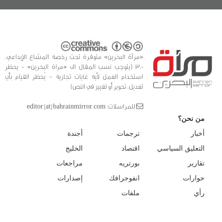
«مرآة البحرين» متوفرة تحت رخصة المشاع الإبداعي،
3.0 (يتوجب نسب المقال الى «مراة البحرين» - يحظر
استخدام العمل لأية غايات تجارية - يُحظر القيام بأي
تعديل، تحوير أو تغيير في النص)
للمراسلات: editor [at] bahrainmirror.com
من نحن؟
أخبار
ترجمات
أجندة
التعليق السياسي
اقتصاد
الخليج
تقارير
بورتريه
مراجعات
حوارات
انفوجرافك
إصدارات
رأي
ملفات