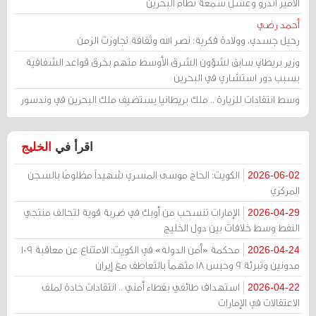
الأمير أندرو وغسل سمعة نظام البحرين
أحمد رضي
رحيل جسدي، وولادة فكرية: نصر الله وثقافة تجاوزت الزمن
وزير بريطاني سابق لشؤون الشرق الأوسط متهم بخرق قواعد الشفافية
بسبب دور استشاري في البحرين
وسط انتقادات للزيارة .. ملك بريطانيا يستضيف ملك البحرين في وندسور
اقرأ في
الخليج
الكويت: الحاج موسى المسري شهيداً مظلومًا بالسجن
2026-06-02
المركزي
الإمارات تنسحب من أوبك في ضربة قوية لتحالف منتجي
2026-04-29
النفط وسط خلافات بين دول الخليج
محكمة «أمن الدولة» في الكويت: الامتناع عن معاقبة 109
2026-04-24
مدونين وتبرئة 9 وحبس 18 متهماً بالتعاطف مع إيران
استهداف طائفي بغطاء أمني .. انتقادات حادة لملف
2026-04-22
الاعتقالات في الإمارات