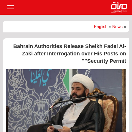
القائمة
الرئيسي
English
»
News
»
Bahrain Authorities Release Sheikh Fadel Al-
Zaki after Interrogation over His Posts on
"Security Permit"