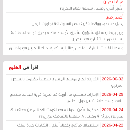
مرآة البحرين
الأمير أندرو وغسل سمعة نظام البحرين
أحمد رضي
رحيل جسدي، وولادة فكرية: نصر الله وثقافة تجاوزت الزمن
وزير بريطاني سابق لشؤون الشرق الأوسط متهم بخرق قواعد الشفافية
بسبب دور استشاري في البحرين
وسط انتقادات للزيارة .. ملك بريطانيا يستضيف ملك البحرين في وندسور
اقرأ في
الخليج
الكويت: الحاج موسى المسري شهيداً مظلومًا بالسجن
2026-06-02
المركزي
الإمارات تنسحب من أوبك في ضربة قوية لتحالف منتجي
2026-04-29
النفط وسط خلافات بين دول الخليج
محكمة «أمن الدولة» في الكويت: الامتناع عن معاقبة 109
2026-04-24
مدونين وتبرئة 9 وحبس 18 متهماً بالتعاطف مع إيران
استهداف طائفي بغطاء أمني .. انتقادات حادة لملف
2026-04-22