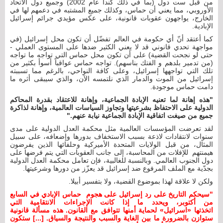
من قبل ست دول (بما في ذلك كندا عام 2002) وجميع دول الاتحاد
الأوروبي، مما يعني أن حماس، وكذلك جميع المشتبه في دعمهم لها في
الخارج، يواجهون عقوبات قانونية، على عكس مؤيدي جرائم إسرائيل
الإبادية.
كما أعتقد أنّ أي حكومة في العالم تفضّل أن تكون محل إسرائيل (في
مواجهة تحدي قانوني قد لا يعني الكثير ضدها على المستوى العملي -
حتى لو نجحت القضية) على أن تكون محل حماس التي تواجه ما تواجه
(من تدمير بلدهم و الفتك بناسهم). تواجه حماس عواقباً أسوأ بكثير من
تلك التي تواجهها إسرائيل، وعلى كافة النواحي، بالرغم مما تسببته
إسرائيل من الموت والدمار الذي نلتمسه الآن، والذي سيبقى أثره ما
دامت حماس موجودة.
"هذه إهانة لما تعنيه الإبادة الجماعية، وإهانة للاعتقاد بقدرة المحاكم
الدولية على الاحتفاظ بشرعيتها وتجاوز السياسات العالمية، وإهانة لذاكرة
جميع من صيغت اتفاقية الإبادة الجماعية نيابة عنهم."
لقد تعرضت المؤسسات العالمية مثل محكمة العدل الدولية على مدى
سنوات لانتقادات لاذعة بسبب الاستخفاف بدورها وإضعافه، على سبيل
المثال، من قبل الولايات المتحدة الأميركية وحلفائها الذين يفرضون
هيمنتهم للإفلات من المحاسبة، إلى جانب العقوبات التي يتم فرضها على
دول الجنوب العالمي. وبالنسبة للغالبية، فإن تعامل محكمة العدل الدولية
بجدّية مع الملف المرفوع ضد إسرائيل قد يعزّز من دورها وشرعيتها.
ولكن لا علاقة لهذا بموضوع القضية، ولا بتفسير أبيلا.
"سيحكم التاريخ على رد إسرائيل على هجوم حماس الإبادي في السابع
من أكتوبر، ويحدد ما إذا كانت الإجراءات الانتقامية التي
اتخذتها
«
اسرائيل» لحماية أمنها تتوافق مع القانون. هذه مسألة قانونية
ستوازن بالضرورة ما بين الغاية والسبب والنتيجة والسياق. [...] ستكون