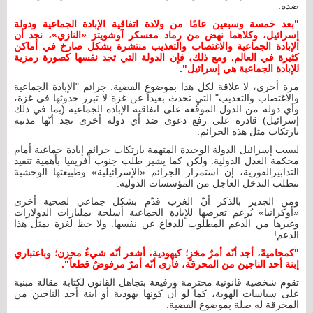
ضده.
"بعد خمسة وسبعين عامًا من ولادة اتفاقية الإبادة الجماعية ودولة
إسرائيل، وكلاهما نهض من رماد معسكر آوشويتز
«
النازي
»
، نجد أن
الإبادة الجماعية والاغتصاب والتعذيب منتشرة بشكل صارخ في أماكن
كثيرة في العالم. ومع ذلك، فإن الدولة التي تجد نفسها كصورة رمزية
للإبادة الجماعية هي إسرائيل".
مرة أخرى، لا علاقة لكل هذا بموضوع القضية. جرائم "الإبادة الجماعية
والاغتصاب والتعذيب" التي تحدث بعيداً عن غزة لا تبرر حدوثها في غزة،
وأي دولة من الدول الموقّعة على اتفاقية الإبادة الجماعية (بما في ذلك
إسرائيل) قادرة على رفع دعوى ضد أي دولة أخرى تجد أنّها مذنبة
بارتكاب مثل هذه الجرائم.
ليست إسرائيل الدولة الوحيدة المتهمة بارتكاب جرائم إبادة جماعية أمام
محكمة العدل الدولية. ولكن كما يشير طلب جنوب أفريقيا بأهمية تنفيذ
التدابيرالفورية، إن استمرار الجرائم «الإسرائيلية» وطبيعتها الوحشية
تتطلب التدخل العاجل من المؤسسات الدولية.
ومن الجدير بالذكر أنّ الغرب قدّم بشكل جماعي لضحية أخرى
«أوكرانيا» يُزعم تعرضها للإبادة الجماعية أسلحة بمليارات الدولارات
وغيرها من الدعم المطلوب للدفاع عن نفسها. ولا حظ لغزة بمثل هذا
الدعم!
"كمحاميةً، أجد أنّه أمرٌ مخزٍ؛ كيهودية، أشعر أنّه شيءٌ محزن؛ وباعتباري
إبنة أحد الناجين من المحرقة، فأرى أنّه أمرٌ مرفوضٌ قطعاً".
تقوم شخصية قانونية محترمة ورفيعة بتجاهل القانون لكتابة مقالة مبنية
على سياسات الهوية، كما لو أن كونها يهودية أو ابنة أحد الناجين من
المحرقة له صلة بموضوع القضية.