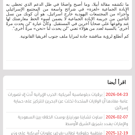
ما تكشفه مقالة أبيلا، وما أصبح واضحًا في ظل الدعم الذي تحظى به
الإبادة الجماعية «لغزة» في شرائح واسعة من المجتمع الإسرائيلي
وأجزاء من المجتمعات اليهودية خارج اسرائيل، هو أن كونك من نسل
الناجين من جريمة الإبادة الجماعية لا يضمن لسوء الحظ معارضتك لها
عند وقوعها على ضحايا آخرين في المستقبل. وكأنّ عبارة "لن يحدث مرةً
أخرى" بالنسبة لعدد من هؤلاء تعني "لن يحدث لنا «نحن» مرةً أخرى".
كم أتطلع لرؤية مناقشة جادة لمزايا ملف جنوب أفريقيا القانونية.
اقرأ أيضا
برقيات دبلوماسية أمريكية: الحرب الإيرانية أدت إلى تصورات
2026-04-23
عامة مفادها أن الولايات المتحدة تخلت عن البحرين للتركيز على حماية
إسرائيل
ساوث تشاينا مورنينغ بوست: الخلاف بين السعودية
2026-02-07
والإمارات يهدد بتمزيق الشرق الأوسط
منظمة حقوقية تطالب بفرض عقوبات أمريكية على وزير
2025-12-19