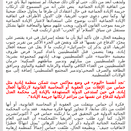
ولنذهب أبعد من ذلك، حتى لو كان ذلك صحيحًا، لم تستشهد أبيلا بأي جزء
من اتفاقية الإبادة الجماعية ينص على أنه من المسموح لك ارتكاب
جريمة الإبادة الجماعية في حال اعتقادك أن طرفاً ما يحاول جعلك ضحيةً
لها. وكما تنص دعوى جنوب أفريقيا، فإن "الدول الأطراف في اتفاقية
الإبادة الجماعية أكّدت بوضوح على استعدادها لاعتبار الإبادة الجماعية
جريمة بموجب القانون الدولي، ويجب عليهم منعها والمعاقبة عليها بشكل
مستقل عن سياق "السلام" أو "الحرب" الذي ارتكبت فيه".
وبطبيعة الحال، فإن تأكيد أبيلا بأن ما تفعله إسرائيل في غزة يقتصر على
مجرّد "الدفاع عن نفسها" قد فُنّد ونقضَ في الجزء الأكبر من تقرير جنوب
أفريقيا، الذي يذكر إن «إسرائيل» ارتكبت ما لا يقل عن سبعة أفعال
إبادة، وهذا يتضمن: قتل الفلسطينيين بأعداد كبيرة؛ فرض ظروف
معيشية «قاسية» على الفلسطينيين بهدف إبادتهم كمجموعة بشرية؛
طرد الفلسطينيين من منازلهم وتدمير مناطقهم السكنية؛ حرمان
الفلسطينيين من الغذاء الكافي والمياه والرعاية الطبية والمأوى ومرافق
النظافة والصرف الصحي؛وتدمير المجتمع الفلسطيني؛ إضافة إلى منع
الولادات الفلسطينية.
"
نجد أنفسنا
«
اليوم
»
في وضع معاكس حيث تتمكن منظمة إبادية مثل
حماس من الإفلات من العقوبة أو المحاسبة القانونية لارتكابها أفعال
إبادة، في حين تُستدعى الدولة المستهدفة بالإبادة إلى محكمة العدل
الدولية للدفاع عن نفسها من مزاعم ارتكابها جريمة الإبادة".
فكرة أن حماس ستفلت من العقوبة أو المحاسبة القانونية، أو أنها
أفلتت من ذلك سابقاً، لا تتجاوز كونها فكرة سخيفة. فقد بدأت المحكمة
الجنائية الدولية في التحقيق في ما ارتكبته حماس في 7 أكتوبر/تشرين
الأول، كما أورد طلب جنوب أفريقيا «للمحكمة» أن المدعي العام
للمحكمة الجنائية الدولية ذكر أن احتجاز الرهائن "يمثل انتهاكًا خطيرًا
لاتفاقيات جنيف". وبطبيعة الحال، صُنّفت حماس إجمالاً كمنظمة إرهابية