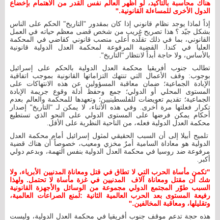
هناك محاسبة بالتأكيد، لو أظهر العالم نفس القدر من الاهتمام بإخضاع
الدول الأخرى للمساءلة القانونية."
إذاً لماذا يوجد نظام قانوني إذا كان بمقدور "التاريخ" الحكم على الناس
بشكل جيّد ؟ هذا تصريح غريب من شخص قضى معظم حياته في العمل
القانوني، بما في ذلك تقلّده أعلى منصب قانوني كقاضي في المحكمة
العليا في كندا. القضية المرفوعة لمحكمة العدل الدولية قانونية
بالأساس، ولا حاجة أبداً لانتظار "التاريخ".
تطالب جنوب أفريقيا محكمة العدل الدولية بالحكم على إسرائيل
بوجوب: وقف الأعمال التي تنتهك التزاماتها القانونية بموجب اتفاقية
الإبادة الجماعية؛ ضمان معاقبة المسؤولين عن هذه الانتهاكات على
المستوى المحلي أو الدولي؛ جمع وحفظ أدلة وقوع جريمة الإبادة
الجماعية؛ تقديم تعويضات للفلسطينيين؛ وتعهدها للمحكمة والعالم بعدم
تكرار فعلتها مرة أخرى. وفي هذه الأثناء، لا يمكن لـ "التاريخ" إصدار
أحكام يمكن فرضها على المستوى الدولي على النحو الذي تستطيع
محكمة العدل الدولية فعله، من الناحية النظرية على الأقل.
تلميح أبيلا إلى أن السبب الحقيقي لمثول إسرائيل أمام محكمة العدل
الدولية هو معاداة السامية أمرٌ مخزي ومعيب، خصوصاً أن هناك قضية
مرفوعة ضد روسيا في محكمة العدل الدولية بنفس التهمة، وبدعم دولي
أكبر.
"تكمن مأساة الحرب التي لا تطاق في قتل ومعاناة المدنيين الأبرياء، ولا
شك أن مقتل ومعاناة آلاف المدنيين في غزة مأساة لا تحتمل. ولهذا
السبب طوّر المجتمع الدولي مجموعة من الوسائل والأجهزة القانونية
رفيعة المستوى بعد الحرب العالمية الثانية :لمنع الصراعات العالمية،
وتقليلها، ومعاقبة المخالفين."
هذه حجة تدعم موقف جنوب أفريقيا في محكمة العدل الدولية، وليست