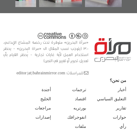
«مرآة البحرين» متوفرة تحت رخصة المشاع الإبداعي،
3.0 (يتوجب نسب المقال الى «مراة البحرين» - يحظر
استخدام العمل لأية غايات تجارية - يُحظر القيام بأي
تعديل، تحوير أو تغيير في النص)
للمراسلات: editor [at] bahrainmirror.com
من نحن؟
أخبار
ترجمات
أجندة
التعليق السياسي
اقتصاد
الخليج
تقارير
بورتريه
مراجعات
حوارات
انفوجرافك
إصدارات
رأي
ملفات