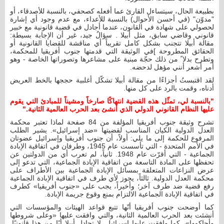
بطبيعة الحال، سيتساءل القارئ عما أفعله كصحفي، بالنسبة للأصدقاء، أو
"مدوّن" (في أحسن الأحوال) بالنسبة للأعداء، مع عدم وجود أي إشارة
لحصولي على شهادة في القانون، عندما أجادل في قضية قانونية مع خبير
قانوني وقاضي سابق، مثل أبيلا . سؤالٌ جيد، غير أن الإجابة بسيطة:
مقالة أبيلا تتجنب بشكل كامل تقريباً أي مناقشة للقضايا القانونية أو
الحقائق المطروحة ]في الوثيقة التي قدمتها جنوب أفريقيا للمحكمة،
وتطرح بدلا ً من ذلك حجّة مبنية على مشاعرها وتصوراتها الخاصة - وهو
أمر أشعر أنني مؤهل لدحضه.
لقد اقتبستُ أجزاءًا من مقالة أبيلا تشكّل أغلبية حججها بالخط العريض
أدناه، وقمت بالرد على كل منها.
"بالنسبة لي، تمثّل هذه القضية انتهاكًا صارخاً ومشيناً للمبادئ التي يقوم
عليها النظام القانوني الدولي الذي أنشئ بعد الحرب العالمية الثانية."
تشرح وثيقة جنوب أفريقيا المؤلفة من 84 صفحة لماذا تعتبر محكمة
العدل الدولية الكيان المناسب لقضيتها «ضد إسرائيل». يشير الطلب
المرفوع للحكمة إلى ما يلي: أولاً، أن جنوب أفريقيا وإسرائيل عضوتان
في الأمم المتحدة - التي تأسست عام 1945، وطرفان في اتفاقية الإبادة
الجماعية - التي أقرّت عام 1948. ثانياً، لم تعرب أي من الدولتين عن
تحفظها على المادة التاسعة من اتفاقية الإبادة الجماعية، التي تدعو إلى
عرض النزاعات المتعلقة بمسائل الإبادة الجماعية بين الأطراف على
محكمة العدل الدولية. ثالثاً، يجوز لأي طرف في اتفاقية الإبادة الجماعية
رفع قضية ضد طرف آخر؛ وأخيراً، يجب على «جنوب أفريقيا» كطرف
في اتفاقية الإبادة الجماعية الالتزام بمنع وقوع جريمة الإبادة.
كما أوضحت جنوب أفريقيا أنّها تتبع قواعد الهيئات والمؤسسات التي
أنشئت بعد الحرب العالمية الثانية، والتي وافقت عليها «وعلى شروطها
وأحاكمها»، كما وافقت عليها إسرائيل. لا تجادل أبيلا أيًا من هذا قانونيًا.