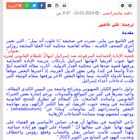
نسخة للطباعة
حفظ الموضوع
فيسبوك
تويتر
أرسل الى صديق
واتساب
المزيد
دافيد ماستراتشي
-
2024-01-14 - 9:47 ص
ترجمة: علي عاشور
مقدمة
في التاسع من يناير، نشرت في صحيفة "ذا غلوب آند ميل" - التي تعتبر
أعرق الصحف الكندية - مقالة لقاضية محكمة كندا العليا السابقة روزَلي
أبيلا
بعنوان"
قضية
الإبادة
الجماعية
المرفوعة
ضد
إسرائيل
انتهاكٌ
للنظام
القانوني
لفترة
ما
فيها جنوب أفريقيا لاتهامها اسرائيل بارتكاب جريمة الإبادة الجماعية
ورفعها قضية ضدها في محكمة العدل الدولية،. أثارت مقالة القاضية أبيلا
جدلاً واسعاً في كندا، وفي بعض الدول الغربية، إذ أعتبرها البعض موقفاً
رسمياً للدولة الكندية، بينما بجلّها البعض الآخر ورفعها بمقام الوثيقة التي
فنّدت ادعاءات أعداء إسرائيل.
تداول داعمو الكيان الصهيوني وشرائح واسعة من اليمين الكندي المقالة،
وأعيد نشرها في كثير من المواقع والمدونات. ورغم إشارة بعض الخبراء
القانونيين وأساتذة الجامعات بأنّ المقالة لم تتطرق للحجج القانونية
المُقدّمة في وثيقة جنوب أفريقيا، لم يعبأ الكثير لآرائهم، وتم مهاجمة
البعض واستدراجهم إلى مناوشات "وماذا عن" (whataboutism) ،
ووجهت لبعضهم تهمة مساندة الجماعات الإرهابية.
تدّعي القاضية في مقالتها أن هدف حماس الأساسي هو القضاء على
اليهود نهائياً. تقول في مقالتها أنّ " القضاء على اليهود هو إبادة جماعية.
ولهذا السبب قامت حماس بقتل واغتصاب وقطع رؤوس واختطاف
وتعذيب اليهود في السابع من أكتوبر 2023."