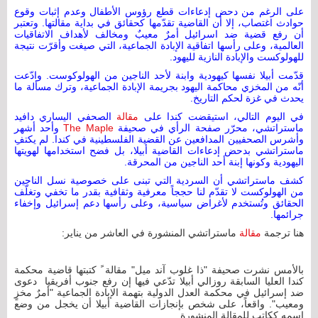
على الرغم من دحض إدعاءات قطع رؤوس الأطفال وعدم إثبات وقوع
حوادث اغتصاب، إلا أن القاضية تقدّمها كحقائق في بداية مقالتها. وتعتبر
أن رفع قضية ضد اسرائيل أمرٌ معيبٌ ومخالف لأهداف الاتفاقيات
العالمية، وعلى رأسها اتفاقية الإبادة الجماعية، التي صيغت وأقرّت نتيجة
للهولوكست والإبادة النازية لليهود.
قدّمت أبيلا نفسها كيهودية وابنة لأحد الناجين من الهولوكوست. وادّعت
أنّه من المخزي محاكمة اليهود بجريمة الإبادة الجماعية، وترك مسألة ما
يحدث في غزة لحكم التاريخ.
في اليوم التالي، استيقضت كندا على
مقالة
الصحفي اليساري دافيد
ماستراتشي، محرّر صفحة الرأي في صحيفة
The Maple
وأحد أشهر
وأشرس الصحفيين المدافعين عن القضية الفلسطينية في كندا. لم يكتفِ
ماستراتشي بدحض إدعاءات القاضية أبيلا، بل فضح استخدامها لهويتها
اليهودية وكونها إبنة أحد الناجين من المحرقة.
كشف ماستراتشي أن السردية التي تبنى على خصوصية نسل الناجين
من الهولوكست لا تقدّم لنا حججاً معرفية وثقافية بقدر ما تخفي وتغلّف
الحقائق وتُستخدم لأغراض سياسية، وعلى رأسها دعم إسرائيل وإخفاء
جرائمها.
هنا ترجمة
مقالة
ماستراتشي المنشورة في العاشر من يناير:
بالأمس نشرت صحيفة "ذا غلوب آند ميل" مقالة ً كتبتها قاضية محكمة
كندا العليا السابقة روزالي أبيلا تدّعي فيها إن رفع جنوب أفريقيا دعوى
ضد إسرائيل في محكمة العدل الدولية بتهمة الإبادة الجماعية "أمرٌ مخزٍ
ومعيب". واقعاً، على شخص بإنجازات القاضية أبيلا أن يخجل من وضع
اسمه ككاتب للمقالة المنشورة.