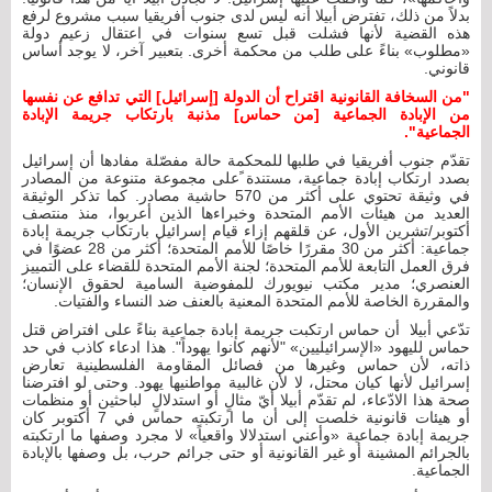
بدلاً من ذلك، تفترض أبيلا أنه ليس لدى جنوب أفريقيا سبب مشروع لرفع
هذه القضية لأنها فشلت قبل تسع سنوات في اعتقال زعيم دولة
«مطلوب» بناءً على طلب من محكمة أخرى. بتعبير آخر، لا يوجد أساس
قانوني.
"من السخافة القانونية اقتراح أن الدولة [إسرائيل] التي تدافع عن نفسها
من الإبادة الجماعية [من حماس] مذنبة بارتكاب جريمة الإبادة
الجماعية".
تقدّم جنوب أفريقيا في طلبها للمحكمة حالة مفصّلة مفادها أن إسرائيل
بصدد ارتكاب إبادة جماعية، مستندة ًعلى مجموعة متنوعة من المصادر
في وثيقة تحتوي على أكثر من 570 حاشية مصادر. كما تذكر الوثيقة
العديد من هيئات الأمم المتحدة وخبراءها الذين أعربوا، منذ منتصف
أكتوبر/تشرين الأول، عن قلقهم إزاء قيام إسرائيل بارتكاب جريمة إبادة
جماعية: أكثر من 30 مقررًا خاصًا للأمم المتحدة؛ أكثر من 28 عضوًا في
فرق العمل التابعة للأمم المتحدة؛ لجنة الأمم المتحدة للقضاء على التمييز
العنصري؛ مدير مكتب نيويورك للمفوضية السامية لحقوق الإنسان؛
والمقررة الخاصة للأمم المتحدة المعنية بالعنف ضد النساء والفتيات.
تدّعي أبيلا أن حماس ارتكبت جريمة إبادة جماعية بناءً على افتراض قتل
حماس لليهود «الإسرائيليين» "لأنهم كانوا يهوداً". هذا ادعاء كاذب في حد
ذاته، لأن حماس وغيرها من فصائل المقاومة الفلسطينية تعارض
إسرائيل لأنها كيان محتل، لا لأن غالبية مواطنيها يهود. وحتى لو افترضنا
صحة هذا الادّعاء، لم تقدّم أبيلا أيّ مثالٍ أو استدلالٍ لباحثين أو منظمات
أو هيئات قانونية خلصت إلى أن ما ارتكبته حماس في 7 أكتوبر كان
جريمة إبادة جماعية «وأعني استدلالا واقعياً» لا مجرد وصفها ما ارتكبته
بالجرائم المشينة أو غير القانونية أو حتى جرائم حرب، بل وصفها بالإبادة
الجماعية.