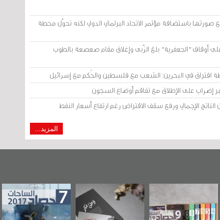
مة أرادت تلميع صورتها باستضافة مؤتمر الاتحاد البرلماني الدولي لكنه تحوّل محطة
لاء المتنفذين على أوقاف "الجعفرية" بلغ الزّبى وإغلاق مقام صعصعة بالطوب
المزيد...
"مرآة البحرين"
«وطن عكر» رواية
حصاد 2017
تصدر حصاد
جديدة لمعتقل
الساحات 2019
عسكري تصدر عن