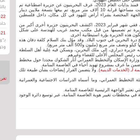
هذا الملف لم ينته مع العام 2022، بل كان هو البداية، فمنذ بدايات العام 2023، عرف البحرينيون عن جزيرة اصطناعية تم
بالت
دفانها في مياه الواجهة البحرية للعاصمة المنامة، بلغت مساحتها قرابة 10 آلاف متر مربع، تم بيعها بتسعة ملايين دينار
 الجهة المختصة بشراء أراض لليهود في كل مكان، داخل فلسطين
-22
حادة
كانت قصة الجزيرة في الواجهة البحرية مجرد البداية، ففي شهر فبراير 2023، اكتشف البحرينيون جزيرة أخرى أكبر من
 جزيرة تم تصميمها من قبل مكتب محمد غريب للهندسة على شكل
-21
كون هذه الجزيرة بؤرة استيطانية أخرى.
بـ"
رة البحرين في جنوب البلاد. وقد موّل بنك السلام كلفة دفان هذه
وحو
ه جزيرة ديراري، إلى ملك البحرين، ويسكن فيه عِلية أهل السلطة
ائب رئيس المجلس الأعلى للقضاء وغيرهم.
2، صدر قرار صادر عن وزارة الإسكان والتخطيط العمراني أثار الشكوك مجددا حول مخطط
 ضمن ما عرف بمشروع تهويد أحياء في العاصمة المنامة.
 لـ (الخدمات الدينية)
. ولا يتضمن القرار إيضاحات بشأن طبيعة تلك
تغريدات
 التخطيط العمراني، وما أسماه الدراسات الاجتماعية والعمرانية
 تعتبر الواجهة الرئيسية للعاصمة المنامة.
 في مخططات تغيير هوية العاصمة المنامة، عبر توسيع دائرة الوجود