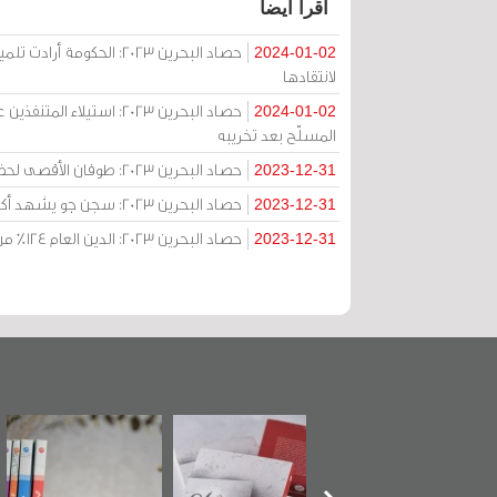
اقرأ أيضا
حصاد البحرين 2023: الحكو
2024-01-02
لانتقادها
حصاد البحرين 2023: استي
2024-01-02
المسلّح بعد تخريبه
حصاد البحرين 2023: طوفان الأقصى لحظة افتراق في البحرين: الشعب مع فلسطين والحُكم مع إسرائيل
2023-12-31
حصاد البحرين 2023: سجن جو يشهد أكبر إضراب على الإطلاق مع تفاقم أوضاع السجون
2023-12-31
حصاد البحرين 2023: الدين العام 124% من الناتج الإجمالي ورفع سقف الاقتراض رغم ارتفاع أسعار النفط
2023-12-31
تدشين كتاب "من
"حماة الباب الأخير":
تصنيف موضوعي
أهل الجنة" عن
الإصدار الأول عن
للوثائق البريطانية
الشهيد سيد كاظم
اعتصام الدراز
يقدمه «مركز أوال»