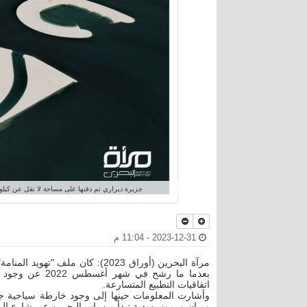
جزيرة ديراري تم دفنها على مساحة لا تقل عن كيلو و
2023-12-31 - 11:04 م
بعدما ما رشح ف
اتفاقيات التطبيع المتسارعة.
ومبان ورموز يهودية تبدأ من باب البحرين عبر شارع ال