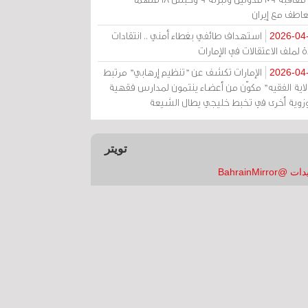
عاطف مع إيران
استهداف طائفي بغطاء أمني .. انتقادات
2026-04
 لملف الاعتقالات في الإمارات
الإمارات تكشف عن "تنظيم إرهابي" مرتبط
2026-04
ولاية الفقيه" مكوّن من أعضاء ينتمون لمدارس فقهية
زوية أخرى في تخبط خليجي يطال الشيعة
تويتر
 @BahrainMirror