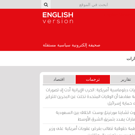
English Version
صحيفة إلكترونية سياسية مستقلة
رات
تقارير
ترجمات
اقتصاد
ات دبلوماسية أمريكية: الحرب الإيرانية أدت إلى تصورات
 مفادها أن الولايات المتحدة تخلت عن البحرين للتركيز
 حماية إسرائيل
ث تشاينا مورنينغ بوست: الخلاف بين السعودية
إمارات يهدد بتمزيق الشرق الأوسط
مة حقوقية تطالب بفرض عقوبات أمريكية على وزير
يني بسبب تعذيب المعتقلين