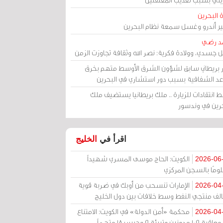
 البحرين
مير أندرو وغسل سمعة نظام البحرين
د رضي
ل جسدي، وولادة فكرية: نصر الله وثقافة تجاوزت الزمن
ر بريطاني سابق لشؤون الشرق الأوسط متهم بخرق
عد الشفافية بسبب دور استشاري في البحرين
 انتقادات للزيارة .. ملك بريطانيا يستضيف ملك
حرين في وندسور
اقرأ في
الخليج
الكويت: الحاج موسى المسري شهيداً
2026-06
ومًا بالسجن المركزي
الإمارات تنسحب من أوبك في ضربة قوية
2026-04
الف منتجي النفط وسط خلافات بين دول الخليج
محكمة «أمن الدولة» في الكويت: الامتناع
2026-04
عن معاقبة 109 مدونين وتبرئة 9 وحبس 18 متهماً