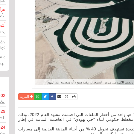
مرآة
الأ
أحم
رحي
وزي
قوا
وسط
الب
نصف الكيلو متر مربع.. الشمعدان علامة دينية دالّة ومقدسة عند اليهود
-02
نسخة للطباعة
حفظ الموضوع
فيسبوك
تويتر
أرسل الى صديق
واتساب
المزيد
مظل
-29
مرآة البحرين (أوراق 2023): كان ملف "تهويد المنامة" هو واحد من أخطر الملفات التي اختتمت مشهد العام 2022، وذلك
لتح
ي شهر أغسطس 2022 عن وجود مخطط حكومي لبناء "حي يهودي" في العاصمة المنامة في إطار
-24
وأشارت المعلومات حينها إلى وجود خارطة سياحية جديدة تستهدف تحويل 40 % من أحياء المدينة القديمة إلى مسارات
متنبي حتى الكنيس اليهودي.