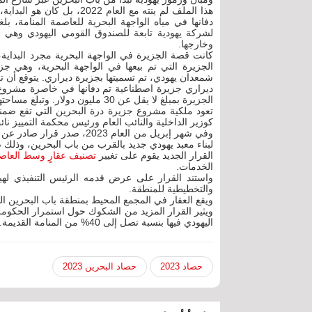
لشركة يهودية تابعة للصندوق القومي اليهودي وهي
وخارجها.
الجزيرة التي تم بيعها في الواجهة البحرية، وهي
شمعدان يهودي، تم تسميتها بجزيرة ديراري. يتوقع أن ت
ديراري جزيرة اصطناعية تم دفانها في خاصرة مشروع د
الجزيرة بمبلغ لا يقل عن 30 مليون دولار. وتبلغ مساحتها كيلو ونصف متر مربع (مليون و500 ألف متر مربع).
تعود ملكية مشروع جزيرة درة البحرين التي تقع ضمن
كوزير الداخلية والنائب العام ورئيس محكمة التمييز ن
وفي شهر إبريل من العام 023
لبناء معبد يهودي جديد بالقرب من باب البحرين، وذلك
القرار الجديد يقوم على تغيير
تصنيف عقارٍ وسط العاصمة
الخدمات.
واستند القرار على عرض قدمه الرئيس التنفيذي لهيئة
والتخطيطية للمنطقة.
ويقع العقار في المجمع المحيط بمنطقة باب البحرين التي
ويثير القرار المزيد من الشكوك حول استمرار الحكومة
اليهودي فيها بنسبة تصل إلى 40% من المنامة القديمة.
حصاد 2023
حصاد البحرين 2023