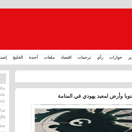
ير
حوارات
رأي
ترجمات
اقتصاد
ملفات
أجندة
الخليج
إصدا
برقي
عامة
على
ساو
وال
منظ
بحر