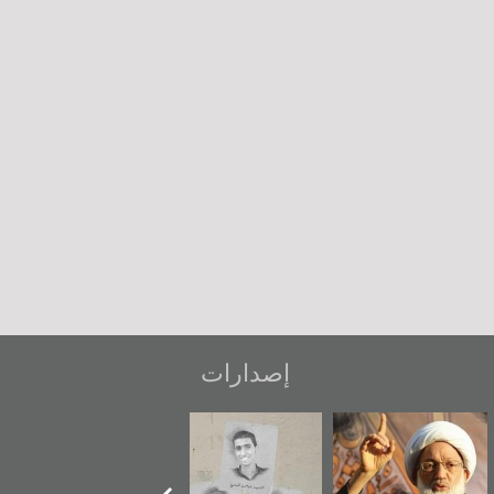
إصدارات
عاشوراء البحرين...
شهداء وطن
«جَوْ»: رواية
ويكيليكس السفارة
المعتقل جهاد
الأمريكية