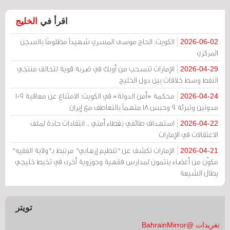
اقرأ في
الخليج
الكويت: الحاج موسى المسري شهيداً مظلومًا بالسجن
2026-06-02
المركزي
الإمارات تنسحب من أوبك في ضربة قوية لتحالف منتجي
2026-04-29
النفط وسط خلافات بين دول الخليج
محكمة «أمن الدولة» في الكويت: الامتناع عن معاقبة 109
2026-04-24
مدونين وتبرئة 9 وحبس 18 متهماً بالتعاطف مع إيران
استهداف طائفي بغطاء أمني .. انتقادات حادة لملف
2026-04-22
الاعتقالات في الإمارات
الإمارات تكشف عن "تنظيم إرهابي" مرتبط بـ"ولاية الفقيه"
2026-04-21
مكوّن من أعضاء ينتمون لمدارس فقهية وحوزوية أخرى في تخبط خليجي
يطال الشيعة
تويتر
تغريدات @BahrainMirror