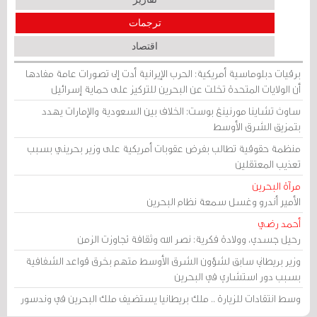
ترجمات
اقتصاد
برقيات دبلوماسية أمريكية: الحرب الإيرانية أدت إلى تصورات عامة مفادها
أن الولايات المتحدة تخلت عن البحرين للتركيز على حماية إسرائيل
ساوث تشاينا مورنينغ بوست: الخلاف بين السعودية والإمارات يهدد
بتمزيق الشرق الأوسط
منظمة حقوقية تطالب بفرض عقوبات أمريكية على وزير بحريني بسبب
تعذيب المعتقلين
مرآة البحرين
الأمير أندرو وغسل سمعة نظام البحرين
أحمد رضي
رحيل جسدي، وولادة فكرية: نصر الله وثقافة تجاوزت الزمن
وزير بريطاني سابق لشؤون الشرق الأوسط متهم بخرق قواعد الشفافية
بسبب دور استشاري في البحرين
وسط انتقادات للزيارة .. ملك بريطانيا يستضيف ملك البحرين في وندسور