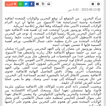
نسخة للطباعة
حفظ الموضوع
فيسبوك
تويتر
أرسل الى صديق
واتساب
المزيد
2023-09-13 - 4:42 ص
مرآة البحرين : من المتوقع أن توقع البحرين والولايات المتحدة اتفاقية
اقتصادية وأمنية استراتيجية هذا الأسبوع، من شأنها أن تزيد التزام
الولايات المتحدة الأمني تجاه المملكة وفقاً لتقارير إعلامية أمريكية.
ونشرت وكالة يورونيوز تقريرا أوضحت فيه إن أهمية هذه الاتفاقية تعود
إلى اعتبار البحرين شريكا رئيسيا للولايات المتحدة، إذ توجد في البحرين
قاعدة الأسطول الأمريكي الخامس، كما البحرين أضحت حليفا رئيسيا
للولايات المتحدة من خارج منظمة حلف شمال الأطلسي، ورغم أهمية
التسمية فإنها لا تتضمن تعهدات أمنية.
وتنقل يورونيوز عن مصادر إن ولي العهد البحريني رئيس الوزراء سلمان
بن حمد بن خليفة سيوقّع الاتفاقية خلال زيارته واشنطن هذا الأسبوع،
وإنه سيلتقي عددا من الشخصيات في واشنطن مثل وزير الخارجية توني
بلينكن ووزير الدفاع لويد أوستين ومستشار الأمن القومي جاك سوليفان.
وكان كبير مستشاري لرئيس الأمريكي لشؤون الشرق الأوسط بريت
ماك غورك زار البحرين الأسبوع الماضي، حيث التقى بولي العهد
وبشخصيات أخرى، وهناك ناقش التفاصيل النهائية للاتفاقية. فحوى
الاتفاقية يتضمن الاتفاق التزاما بالمشورة لتقديم المساعدة إلى البحرين،
في حال تعرضت المملكة إلى تهديد أمني وشيك. وهو ما يعني عمليا
حماية العرش لعائلة آل خليفة.
وبحسب المصدر ذاته الذي تحدث للوكالة، فإن الاتفاقية ستكون ملزمة
قانونا، وإنها ستتضمّن تعهدا أمنيًا، وستحدّد الشراكة الاقتصادية بين
الولايات المتحدة والبحرين والتعاون التكنولوجي. ولا يتضمن الاتفاق تعهدا
على منوال الفصل الخامس لمنظمة حلف شمال الأطلسي، الذي يجعل
الولايات المتحدة تعتبر أي هجوم على البحرين مثل هجوم على أراضيها
الأمريكية.