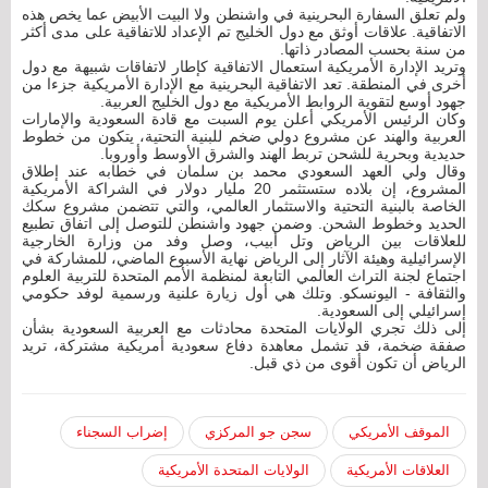
ولم تعلق السفارة البحرينية في واشنطن ولا البيت الأبيض عما يخص هذه
الاتفاقية. علاقات أوثق مع دول الخليج تم الإعداد للاتفاقية على مدى أكثر
من سنة بحسب المصادر ذاتها.
وتريد الإدارة الأمريكية استعمال الاتفاقية كإطار لاتفاقات شبيهة مع دول
أخرى في المنطقة. تعد الاتفاقية البحرينية مع الإدارة الأمريكية جزءا من
جهود أوسع لتقوية الروابط الأمريكية مع دول الخليج العربية.
وكان الرئيس الأمريكي أعلن يوم السبت مع قادة السعودية والإمارات
العربية والهند عن مشروع دولي ضخم للبنية التحتية، يتكون من خطوط
حديدية وبحرية للشحن تربط الهند والشرق الأوسط وأوروبا.
وقال ولي العهد السعودي محمد بن سلمان في خطابه عند إطلاق
المشروع، إن بلاده ستستثمر 20 مليار دولار في الشراكة الأمريكية
الخاصة بالبنية التحتية والاستثمار العالمي، والتي تتضمن مشروع سكك
الحديد وخطوط الشحن. وضمن جهود واشنطن للتوصل إلى اتفاق تطبيع
للعلاقات بين الرياض وتل أبيب، وصل وفد من وزارة الخارجية
الإسرائيلية وهيئة الآثار إلى الرياض نهاية الأسبوع الماضي، للمشاركة في
اجتماع لجنة التراث العالمي التابعة لمنظمة الأمم المتحدة للتربية العلوم
والثقافة - اليونسكو. وتلك هي أول زيارة علنية ورسمية لوفد حكومي
إسرائيلي إلى السعودية.
إلى ذلك تجري الولايات المتحدة محادثات مع العربية السعودية بشأن
صفقة ضخمة، قد تشمل معاهدة دفاع سعودية أمريكية مشتركة، تريد
الرياض أن تكون أقوى من ذي قبل.
الموقف الأمريكي
سجن جو المركزي
إضراب السجناء
العلاقات الأمريكية
الولايات المتحدة الأمريكية