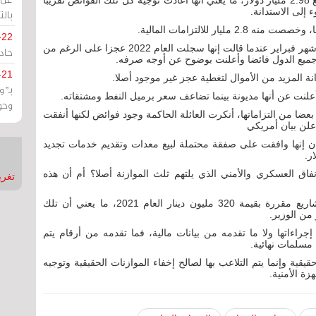
ووفقا لأرقام سابقة، فإن مسقط حققت فائضا ماليا بلغ 2.98 مليار دولار، ما يعني أنها أعادت توجيه كل تلك الفوائض تقريبا
ء إلى الاستدانة.
بالت
-22
أما حكومة البحرين فقد كذبت كذبة أبريل الكبيرة في شهر فبراير عندما قالت إنها سجلت العام 2022 عجزا على الرغم من
حادة
جميع الدول فائضا وأعلنت بوضوح عن أوجه صرفه.
-21
 المزيد من الأموال لتغطية عجز غير موجود أصلا.
بـ"
 أعلنت عن أنها مديونة بينما تضاعف سعر برميل النفط ومشتقاته.
وحو
 من التزاماتها، أنكرت العائلة الحاكمة وجود فوائض لكنها أنفقت
يان إنها وافقت على صفقة محتملة لبيع معدات وتقديم خدمات تجديد
اق العسكري والأمني الذي يلتهم ثلث الموازنة أصلا؟ أم أن هذه
تغريدات
فعلى سبيل المثال، لم تقم وزارات خدمية بتنفيذ مشاريع مقررة بقيمة 320 مليون دينار العام 2021، ما يعني أن تلك
ر من الوزير.
راءاتها ولا ما تقدمه من بيانات مالية، فما تقدمه من أرقام يتم
مسلمات نهائية.
قية وإنما يتم التلاعب بها لصالح إخفاء الموازنات الحقيقية وتوجيه
زة الأمنية.