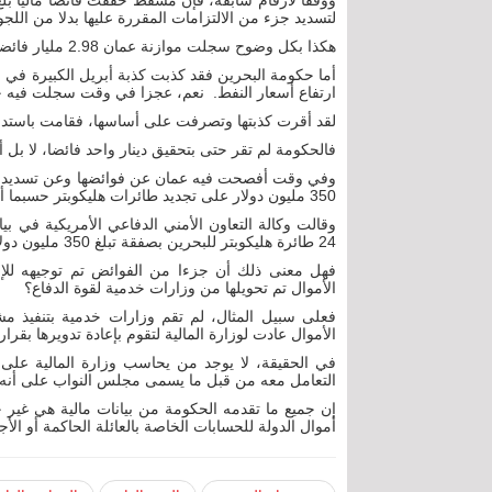
لتسديد جزء من الالتزامات المقررة عليها بدلا من اللجو
هكذا بكل وضوح سجلت موازنة عمان 2.98 مليار فائضا، وخصصت منه 2.8 مليار للالتزامات المالية.
ارتفاع أسعار النفط. نعم، عجزا في وقت سجلت فيه 
لقد أقرت كذبتها وتصرفت على أساسها، فقامت باستدانة
فالحكومة لم تقر حتى بتحقيق دينار واحد فائضا، لا بل
وفي وقت أفصحت فيه عمان عن فوائضها وعن تسديد بعضا
350 مليون دولار على تجديد طائرات هليكوبتر حسبما أعلن بيان أمريكي
وقالت وكالة التعاون الأمني الدفاعي الأمريكية في ب
24 طائرة هليكوبتر للبحرين بصفقة تبلغ 350 مليون دولار.
فهل معنى ذلك أن جزءا من الفوائض تم توجيهه للإنف
الأموال تم تحويلها من وزارات خدمية لقوة الدفاع؟
الأموال عادت لوزارة المالية لتقوم بإعادة تدويرها بقرا
في الحقيقة، لا يوجد من يحاسب وزارة المالية على إج
التعامل معه من قبل ما يسمى مجلس النواب على أنه 
إن جميع ما تقدمه الحكومة من بيانات مالية هي غير حقي
أموال الدولة للحسابات الخاصة بالعائلة الحاكمة أو الأجه