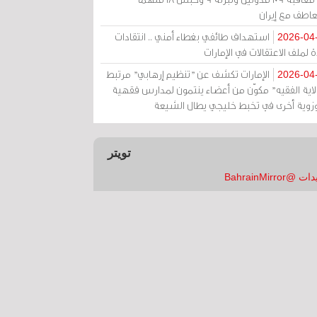
عاطف مع إيران
استهداف طائفي بغطاء أمني .. انتقادات
2026-04
 لملف الاعتقالات في الإمارات
الإمارات تكشف عن "تنظيم إرهابي" مرتبط
2026-04
ولاية الفقيه" مكوّن من أعضاء ينتمون لمدارس فقهية
زوية أخرى في تخبط خليجي يطال الشيعة
تويتر
 @BahrainMirror