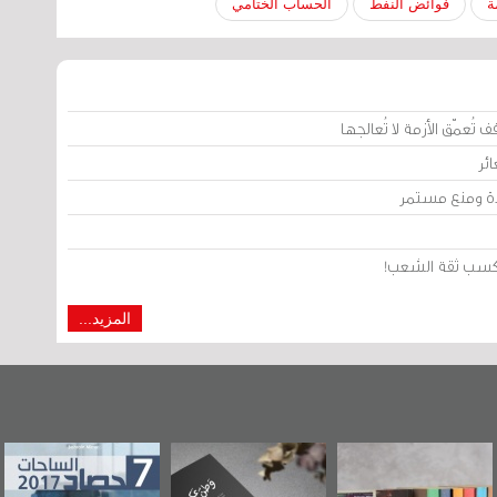
ة
فوائض النفط
الحساب الختامي
تُعمّق الأزمة لا تُعالجها
ئر
يدة ومنع مستمر
من كسب ثقة الشعب!
المزيد...
"
«وطن عكر» رواية
حصاد 2017
عاشوراء البحرين
جديدة لمعتقل
ويكيليكس السف