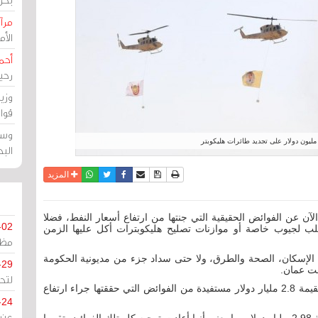
مرآة
الأ
أحم
رحي
وزي
قوا
وسط
الب
نسخة للطباعة
حفظ الموضوع
فيسبوك
تويتر
أرسل الى صديق
واتساب
المزيد
لآن عن الفوائض الحقيقية التي جنتها من ارتفاع أسعار النفط، فضلا
-02
 لجيوب خاصة أو موازنات تصليح هليكوبترات أكل عليها الزمن
مظل
يع الإسكان، الصحة والطرق، ولا حتى سداد جزء من مديونية الحكومة
-29
علت عمان.
لتح
وسددت الحكومة العمانية التزامات مالية مقرر عليها بقيمة 2.8 مليار دولار مستفيدة من الفوائض التي حققتها جراء ارتفاع
-24