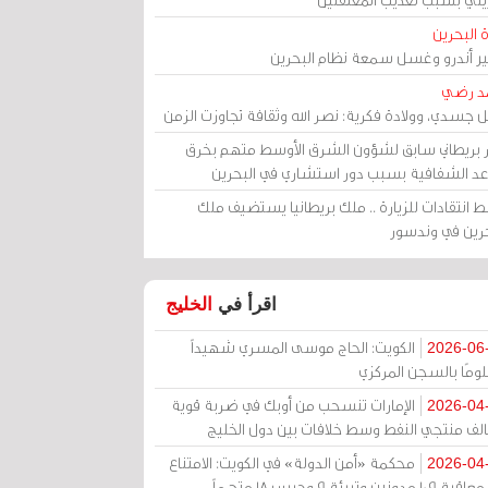
 البحرين
مير أندرو وغسل سمعة نظام البحرين
د رضي
ل جسدي، وولادة فكرية: نصر الله وثقافة تجاوزت الزمن
ر بريطاني سابق لشؤون الشرق الأوسط متهم بخرق
عد الشفافية بسبب دور استشاري في البحرين
 انتقادات للزيارة .. ملك بريطانيا يستضيف ملك
حرين في وندسور
اقرأ في
الخليج
الكويت: الحاج موسى المسري شهيداً
2026-06
ومًا بالسجن المركزي
الإمارات تنسحب من أوبك في ضربة قوية
2026-04
الف منتجي النفط وسط خلافات بين دول الخليج
محكمة «أمن الدولة» في الكويت: الامتناع
2026-04
عن معاقبة 109 مدونين وتبرئة 9 وحبس 18 متهماً