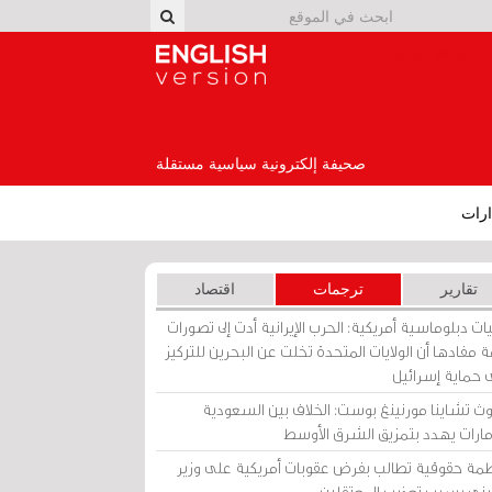
English Version
صحيفة إلكترونية سياسية مستقلة
رات
تقارير
ترجمات
اقتصاد
ات دبلوماسية أمريكية: الحرب الإيرانية أدت إلى تصورات
 مفادها أن الولايات المتحدة تخلت عن البحرين للتركيز
 حماية إسرائيل
ث تشاينا مورنينغ بوست: الخلاف بين السعودية
إمارات يهدد بتمزيق الشرق الأوسط
مة حقوقية تطالب بفرض عقوبات أمريكية على وزير
يني بسبب تعذيب المعتقلين