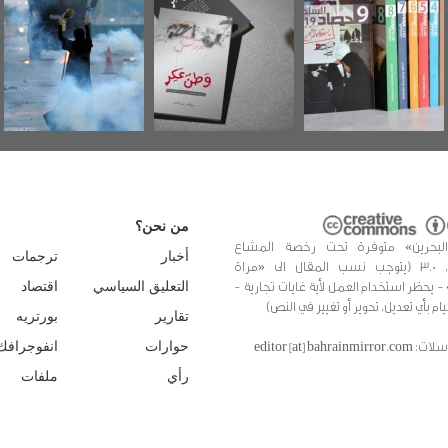
عسكري تصدر عن
الأمريكية
«مرآة البحرين»
من نحن؟
البحرين» متوفرة تحت رخصة المشاع
أخبار
ترجمات
الإبداعي، 3.0 (يتوجب نسب المقال الى «مراة
 - يحظر استخدام العمل لأية غايات تجارية -
التعليق السياسي
اقتصاد
يام بأي تعديل، تحوير أو تغيير في النص)
تقارير
بورتريه
editor [at] bahrainmir
حوارات
انفوجرافك
رأي
ملفات