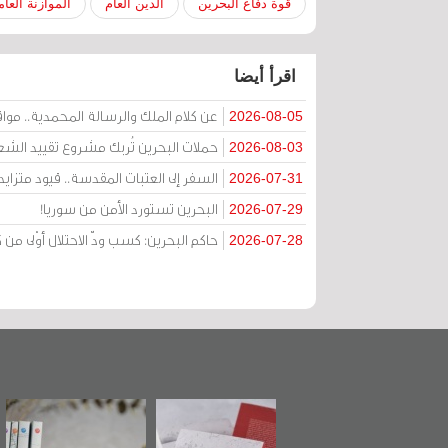
قوة دفاع البحرين
الدين العام
الموازنة العام
اقرأ أيضا
عن كلام الملك والرسالة المحمدية.. مواقف 
2026-08-05
حملات البحرين تُربك مشروع تقييد الشعا
2026-08-03
السفر إلى العتبات المقدسة.. قيود متزا
2026-07-31
البحرين تستورد الأمن من سوريا!
2026-07-29
حاكم البحرين: كسب ودّ الاحتلال أوْلى 
2026-07-28
ن
"حماة الباب الأخير":
تصنيف موضوعي
"مرآة البحرين
الإصدار الأول عن
للوثائق البريطانية
تصدر حصاد