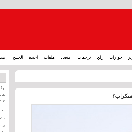
ير
حوارات
رأي
ترجمات
اقتصاد
ملفات
أجندة
الخليج
إصدا
برقي
عامة
السكراب؟
على
ساو
وال
منظ
بحر