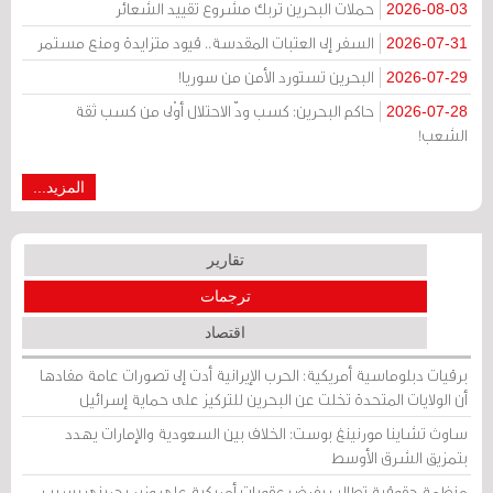
حملات البحرين تُربك مشروع تقييد الشعائر
2026-08-03
السفر إلى العتبات المقدسة.. قيود متزايدة ومنع مستمر
2026-07-31
البحرين تستورد الأمن من سوريا!
2026-07-29
حاكم البحرين: كسب ودّ الاحتلال أوْلى من كسب ثقة
2026-07-28
الشعب!
المزيد...
تقارير
ترجمات
اقتصاد
برقيات دبلوماسية أمريكية: الحرب الإيرانية أدت إلى تصورات عامة مفادها
أن الولايات المتحدة تخلت عن البحرين للتركيز على حماية إسرائيل
ساوث تشاينا مورنينغ بوست: الخلاف بين السعودية والإمارات يهدد
بتمزيق الشرق الأوسط
منظمة حقوقية تطالب بفرض عقوبات أمريكية على وزير بحريني بسبب