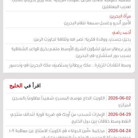
تعذيب المعتقلين
مرآة البحرين
الأمير أندرو وغسل سمعة نظام البحرين
أحمد رضي
رحيل جسدي، وولادة فكرية: نصر الله وثقافة تجاوزت الزمن
وزير بريطاني سابق لشؤون الشرق الأوسط متهم بخرق قواعد الشفافية
بسبب دور استشاري في البحرين
وسط انتقادات للزيارة .. ملك بريطانيا يستضيف ملك البحرين في وندسور
اقرأ في
الخليج
الكويت: الحاج موسى المسري شهيداً مظلومًا بالسجن
2026-06-02
المركزي
الإمارات تنسحب من أوبك في ضربة قوية لتحالف منتجي
2026-04-29
النفط وسط خلافات بين دول الخليج
محكمة «أمن الدولة» في الكويت: الامتناع عن معاقبة 109
2026-04-24
مدونين وتبرئة 9 وحبس 18 متهماً بالتعاطف مع إيران