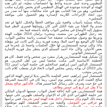
التنظيمي وحدة عمل جديدة وأناط بها اختصاصات معيّنة، لم تكن هذه
الهيئة أو الوحدة موجودة في الهيكل التنظيمي الذي يختص بإقراره مكتب
المجلس، وهو من هذا الجانب يقع في عدّة مخالفات منها أنه صدر من
دون اتخاذ الإجراءات اللازمة لإصداره وهو الحصول على موافقة
المجلس».
رسالة مسبّبة بأسباب واقعية تبيّن مواقف الخطأ والخلل، لكنها لم تجد
صدى ولا التفاتا من بقية الكتل التي كان رؤساؤها قصيري النظر فيما
ستؤول إليه الأوضاع في مجلس النواب والبلد بأجمعه فيما بعد.
بعد رحيل الظهراني من منصبه، ومجيء برلمان 2014 تغوّلت الهيئة
ودورها مع وصول شخصيات ضعيفة جدا لمنصب رئاسة مجلس النواب،
هكذا كان الوضع مع أحمد الملا، وبعده فوزية زينل التي كانت غير مؤهلة
بتاتا، وكان توجيه المستشارين لها خلال الجلسات واضحا بل مُحرجا في
بعض الأحيان، والآن جاء أحمد المسلّم الذي ينتظر مثل فوزية الإشارة
من المستشار القانوني.
إنّ تشكيل هيئة المستشارين بقرار منفرد من شخص واحد فقط، كان هو
الخطيئة الأساسية التي مكّنت شخصا ليس من أهل البحرين، هو
المستشار الدكتور أمين إبراهيم عبدالحليم في جلسة النواب أمس (31
يناير 2023) أن يوجّه رئيس مجلس النواب لاتخاذ قرار بشطب كلام نائب
بحريني منتخب.
المستشار أمين إبراهيم، حضر الجلسة بالأمس بديلا لرئيس الهيئة الدكتور
صالح الغثيث الذي لم يحضر يوم أمس، ربما كان في أكاديمية الشرطة
في جوّ حيث يشرف على رسائل الماجستير هناك
، فالدكتور صالح يشغل
ما لا يقل عن أربع إلى خمس وظائف
.
هيئة المستشارين، هي آلية إعاقة لعمل النواب، صممها الديوان الملكي
عبر خليفة الظهراني الذي كان له الإخوان والسلف ظهيرين على تثبيتها،
ومنذ ذلك اليوم
وكل مستشار داخل هذه الهيئة ليس بحرينيا
، فمن يرأسها
هو
عراقي من الموصل
، والبقية من مصر الشقيقة، كلهم موظفون
مأمورون من الديوان، وبإطلالة ومتابعة بسيطة تكتشف إن هؤلاء