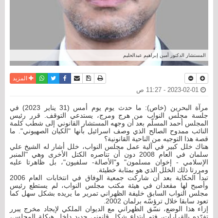
المستشار الدكتور أمين إبراهيم عبدالحليم
نسخة للطباعة
حفظ الموضوع
فيسبوك
تويتر
أرسل الى صديق
واتساب
المزيد
2023-02-01 - 11:27 ص
مرآة البحرين (خاص): ما حدث يوم يوم أمس (31 يناير 2023) في
جلسة مجلس النواب من هرج ومرج، يستدعي التوقف. قرر رئيس
المجلس أحمد المسلّم بعد أن وجهه المستشار القانوني إلى شطب كلمة
النائب ممدوح الصالح الذي وصف اسرائيل بأنها "الكيان الصهيوني". ما
قصة هذا التوجيه من الناحية القانونية؟
هناك خلل كبير في آلية عمل مجلس النواب، خلل أشار له الشيخ علي
سلمان في العام 2008 دون أن تناصره الكتل الأخرى وهي "المنبر
الإسلامي - إخوان مسلمون" و"الأصالة- سلفيون"، بل ظاهرتا عليه
ومررتا ذلك الخلل الذي هو بمثابة خطيئة.
تبدأ الحكاية بعد أن شاركت جمعية الوفاق في انتخابات العام 2006
وأصبح لها مقعدان في هيئة مكتب مجلس النواب، لم يستطع رئيس
مجلس النواب السابق خليفة الظهراني تمرير ما يريده بشكل سهل كما
تعود سابقا خلال ترؤسّه برلمان 2002.
إزاء هذا الوضع، نسّق الظهراني مع الديوان الملكي لإيجاد مخرج يبرر
تفرّده بالقرارات، فتم ابتداع شكل قانوني جديد داخل هيكلة المجلس،