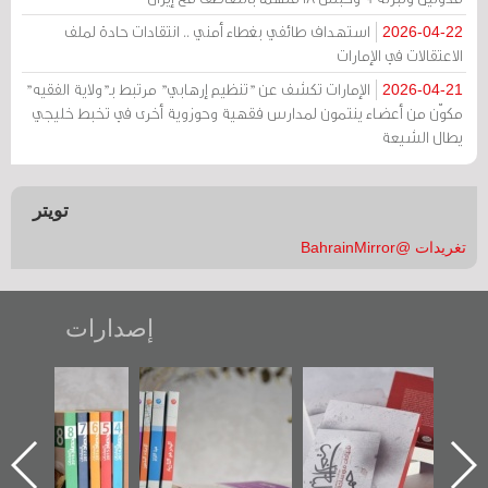
استهداف طائفي بغطاء أمني .. انتقادات حادة لملف
2026-04-22
الاعتقالات في الإمارات
الإمارات تكشف عن "تنظيم إرهابي" مرتبط بـ"ولاية الفقيه"
2026-04-21
مكوّن من أعضاء ينتمون لمدارس فقهية وحوزوية أخرى في تخبط خليجي
يطال الشيعة
تويتر
تغريدات @BahrainMirror
إصدارات
"حماة الباب الأخير":
تصنيف موضوعي
"مرآة البحرين"
الإصدار الأول عن
للوثائق البريطانية
تصدر حصاد
اعتصام الدراز
يقدمه «مركز أوال»
الساحات 2019
ه
وأحداث ساحة
في سلسلة من 5