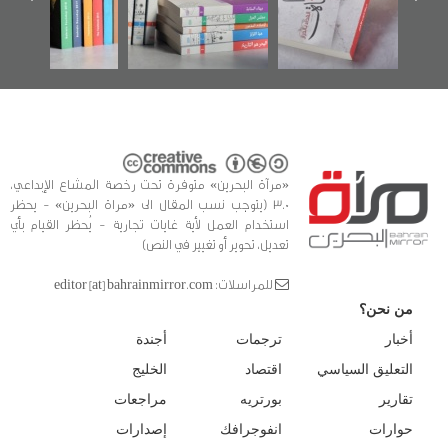
الفداء لمركز أوال
كتب
للدراسات والتوثيق
«مرآة البحرين» متوفرة تحت رخصة المشاع الإبداعي،
3.0 (يتوجب نسب المقال الى «مراة البحرين» - يحظر
استخدام العمل لأية غايات تجارية - يُحظر القيام بأي
تعديل، تحوير أو تغيير في النص)
للمراسلات: editor [at] bahrainmirror.com
من نحن؟
أخبار
ترجمات
أجندة
التعليق السياسي
اقتصاد
الخليج
تقارير
بورتريه
مراجعات
حوارات
انفوجرافك
إصدارات