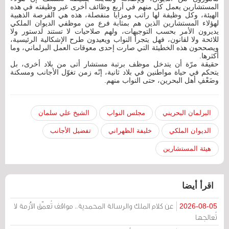
المستشارين يعمل كل منهم في أربع وظائف أخرى غير وظيفته في هذه
الهيئة، وكل وظيفة لها راتب ومزايا منفصلة، هذه هي الفرصة الذهبية
لهؤلاء المستشارين الذين هم بمثابة فرع من موظفي الديوان الملكي
يديرون الأمر بحسب التوجيهات، ولهم صلاحيات لا تستند لدستور ولا
للائحة ولا لقانون، فهل يتجرأ النواب ويعيدون طرح الإشكالية الرئيسية،
ويصححون هذه الخطيئة التي صارت إحدى معوقات العمل البرلماني، وما
أكثرها.
حقيقة مرّة أن يتدخل موظف برتبة مستشار أتى من بلاد أخرى، بل
يتحكم في حياة مواطنين في بلاد ثانية، إنّه زمن تغوّل الأجانب ومسكنة
وضَعْفِ أهل البحرين، حتى النواب منهم.
البرلمان البحريني
مجلس النواب
الشيخ علي سلمان
الديوان الملكي
خليفة الظهراني
تفضيل الأجانب
هيئة المستشارين
اقرأ أيضا
عن كلام الملك والرسالة المحمدية.. مواقف تُعمّق الأزمة لا
2026-08-05
تُعالجها