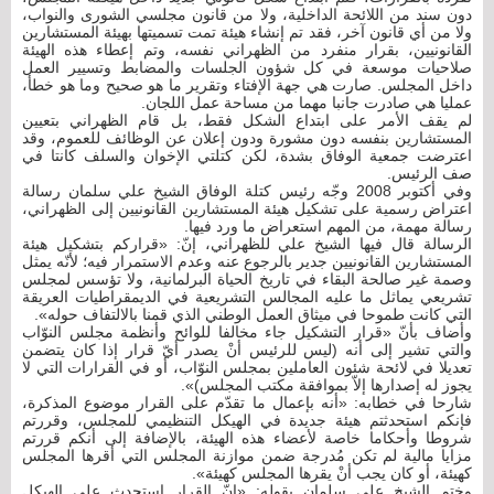
دون سند من اللائحة الداخلية، ولا من قانون مجلسي الشورى والنواب،
ولا من أي قانون آخر، فقد تم إنشاء هيئة تمت تسميتها بهيئة المستشارين
القانونيين، بقرار منفرد من الظهراني نفسه، وتم إعطاء هذه الهيئة
صلاحيات موسعة في كل شؤون الجلسات والمضابط وتسيير العمل
داخل المجلس. صارت هي جهة الإفتاء وتقرير ما هو صحيح وما هو خطأ،
عمليا هي صادرت جانبا مهما من مساحة عمل اللجان.
لم يقف الأمر على ابتداع الشكل فقط، بل قام الظهراني بتعيين
المستشارين بنفسه دون مشورة ودون إعلان عن الوظائف للعموم، وقد
اعترضت جمعية الوفاق بشدة، لكن كتلتي الإخوان والسلف كانتا في
صف الرئيس.
وفي أكتوبر 2008 وجّه رئيس كتلة الوفاق الشيخ علي سلمان رسالة
اعتراض رسمية على تشكيل هيئة المستشارين القانونيين إلى الظهراني،
رسالة مهمة، من المهم استعراض ما ورد فيها.
الرسالة قال فيها الشيخ علي للظهراني، إنّ: «قراركم بتشكيل هيئة
المستشارين القانونيين جدير بالرجوع عنه وعدم الاستمرار فيه؛ لأنّه يمثل
وصمة غير صالحة البقاء في تاريخ الحياة البرلمانية، ولا تؤسس لمجلس
تشريعي يماثل ما عليه المجالس التشريعية في الديمقراطيات العريقة
التي كانت طموحا في ميثاق العمل الوطني الذي قمنا بالالتفاف حوله».
وأضاف بأنّ «قرار التشكيل جاء مخالفا للوائح وأنظمة مجلس النوّاب
والتي تشير إلى أنه (ليس للرئيس أنْ يصدر أيّ قرار إذا كان يتضمن
تعديلا في لائحة شئون العاملين بمجلس النوّاب، أو في القرارات التي لا
يجوز له إصدارها إلاّ بموافقة مكتب المجلس)».
شارحا في خطابه: «أنه بإعمال ما تقدّم على القرار موضوع المذكرة،
فإنكم استحدثتم هيئة جديدة في الهيكل التنظيمي للمجلس، وقررتم
شروطا وأحكاما خاصة لأعضاء هذه الهيئة، بالإضافة إلى أنكم قررتم
مزايا مالية لم تكن مُدرجة ضمن موازنة المجلس التي أقرها المجلس
كهيئة، أو كان يجب أنْ يقرها المجلس كهيئة».
وختم الشيخ علي سلمان بقوله: «إنّ القرار استحدث على الهيكل