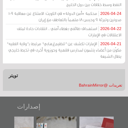
النفط وسط خلافات بين دول الخليج
محكمة «أمن الدولة» في الكويت: الامتناع عن معاقبة 109
2026-04-24
مدونين وتبرئة 9 وحبس 18 متهماً بالتعاطف مع إيران
استهداف طائفي بغطاء أمني .. انتقادات حادة لملف
2026-04-22
الاعتقالات في الإمارات
الإمارات تكشف عن "تنظيم إرهابي" مرتبط بـ"ولاية الفقيه"
2026-04-21
مكوّن من أعضاء ينتمون لمدارس فقهية وحوزوية أخرى في تخبط خليجي
يطال الشيعة
تويتر
تغريدات @BahrainMirror
إصدارات
"حماة الباب الأخير":
تصنيف موضوعي
"مرآة البحرين"