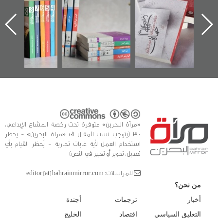
الإصدار الأول عن
للوثائق البريطانية
تصدر حصاد
اعتصام الدراز
يقدمه «مركز أوال»
الساحات 2019
ه
وأحداث ساحة
في سلسلة من 5
الفداء لمركز أوال
كتب
للدراسات والتوثيق
«مرآة البحرين» متوفرة تحت رخصة المشاع الإبداعي،
3.0 (يتوجب نسب المقال الى «مراة البحرين» - يحظر
استخدام العمل لأية غايات تجارية - يُحظر القيام بأي
تعديل، تحوير أو تغيير في النص)
للمراسلات: editor [at] bahrainmirror.com
من نحن؟
أخبار
ترجمات
أجندة
التعليق السياسي
اقتصاد
الخليج