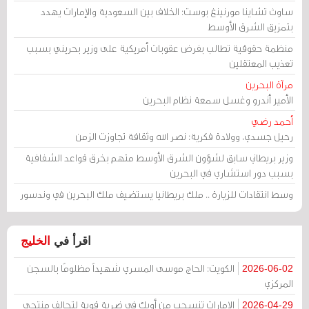
ساوث تشاينا مورنينغ بوست: الخلاف بين السعودية والإمارات يهدد
بتمزيق الشرق الأوسط
منظمة حقوقية تطالب بفرض عقوبات أمريكية على وزير بحريني بسبب
تعذيب المعتقلين
مرآة البحرين
الأمير أندرو وغسل سمعة نظام البحرين
أحمد رضي
رحيل جسدي، وولادة فكرية: نصر الله وثقافة تجاوزت الزمن
وزير بريطاني سابق لشؤون الشرق الأوسط متهم بخرق قواعد الشفافية
بسبب دور استشاري في البحرين
وسط انتقادات للزيارة .. ملك بريطانيا يستضيف ملك البحرين في وندسور
اقرأ في
الخليج
الكويت: الحاج موسى المسري شهيداً مظلومًا بالسجن
2026-06-02
المركزي
الإمارات تنسحب من أوبك في ضربة قوية لتحالف منتجي
2026-04-29