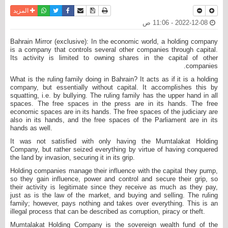
نسخة للطباعة
حفظ الموضوع
فيسبوك
تويتر
أرسل الى صديق
واتساب
المزيد
2022-12-08 - 11:06 ص
Bahrain Mirror (exclusive): In the economic world, a holding company
is a company that controls several other companies through capital.
Its activity is limited to owning shares in the capital of other
companies.
What is the ruling family doing in Bahrain? It acts as if it is a holding
company, but essentially without capital. It accomplishes this by
squatting, i.e. by bullying. The ruling family has the upper hand in all
spaces. The free spaces in the press are in its hands. The free
economic spaces are in its hands. The free spaces of the judiciary are
also in its hands, and the free spaces of the Parliament are in its
hands as well.
It was not satisfied with only having the Mumtalakat Holding
Company, but rather seized everything by virtue of having conquered
the land by invasion, securing it in its grip.
Holding companies manage their influence with the capital they pump,
so they gain influence, power and control and secure their grip, so
their activity is legitimate since they receive as much as they pay,
just as is the law of the market, and buying and selling. The ruling
family; however, pays nothing and takes over everything. This is an
illegal process that can be described as corruption, piracy or theft.
Mumtalakat Holding Company is the sovereign wealth fund of the