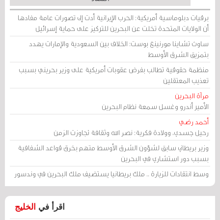
برقيات دبلوماسية أمريكية: الحرب الإيرانية أدت إلى تصورات عامة مفادها
أن الولايات المتحدة تخلت عن البحرين للتركيز على حماية إسرائيل
ساوث تشاينا مورنينغ بوست: الخلاف بين السعودية والإمارات يهدد
بتمزيق الشرق الأوسط
منظمة حقوقية تطالب بفرض عقوبات أمريكية على وزير بحريني بسبب
تعذيب المعتقلين
مرآة البحرين
الأمير أندرو وغسل سمعة نظام البحرين
أحمد رضي
رحيل جسدي، وولادة فكرية: نصر الله وثقافة تجاوزت الزمن
وزير بريطاني سابق لشؤون الشرق الأوسط متهم بخرق قواعد الشفافية
بسبب دور استشاري في البحرين
وسط انتقادات للزيارة .. ملك بريطانيا يستضيف ملك البحرين في وندسور
اقرأ في
الخليج