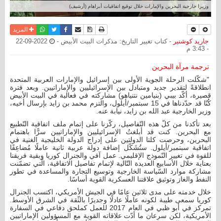
وزيرا خارجية البحرين والإمارات خلال توقيع اتفاقيات أبراهام (أرشيف)
نسخة للطباعة
حفظ الموضوع
فيسبوك
تويتر
أرسل الى صديق
واتساب
المزيد
جاريد كوشنير
- كتاب تغيير التاريخ: مذكرات البيت الأبيض -
2022-09-22
- 3:43 م
ترجمة مرآة البحرين
"شكّلت الرحلة الجوية الأولى بين إسرائيل والإمارات العربية المتحدة
انطلاقةً لتقدير جديد ومتبادل بين الإسرائيليين والإماراتيين. وبعد فترة
قصيرة، أكّد بيبي (بنيامين نتنياهو) مشاركته في فعالية في البيت الأبيض
كُنّا قد حدّدناها في 15 سبتمبر/أيلول، والتزم محمد بن زايد بإرسال أخيه،
وزير الخارجية عبد الله بن زايد، نيابة عنه.
بعد تأكدنا من كلّ هذه التّفاصيل، ركّزنا على إتمام ملف اتفاقية التّطبيع
مع البحرين. كنت قد أبلغتُ الإسرائيليين والإماراتيين سرًّا باهتمام
البحرين، وحرصت كلتا الدولتين على إدراج الدولة الخليجية الغنية في
اتفاقية سبتمبر/أيلول. ستُشَكّل إضافة دولة عربية ثانية عاملًا مُضاعِفًا
للقوة في تغيير النّموذج الإقليمي. عمل آفي والجنرال كوريا وبقية فريقنا
بعناية خلال الأسابيع العديدة التّالية لإتمام تفاصيل الاتفاقية، الّتي تضمّنت
مشاركة موارد السّياسة الخارجية وتوسيع التجارة والمساعدة في تطور
النفط والغاز وتوثيق علاقتنا العسكرية القوية أساسًا.
خلال خدمته على مدى ثلاثين عامًا في الجيش الأمريكي، اكتسب الجنرال
كوريا سمعى طيبة لكونه عاملًا عادلًا وجديرًا بالثّقة في الشرق الأوسط.
تمركز في أبو ظبي في العام 2017 للعمل كملحق دفاعي في السفارة
الأمريكية، لكن سرعان ما أدّت علاقاته القوية مع المسؤولين الإماراتيين