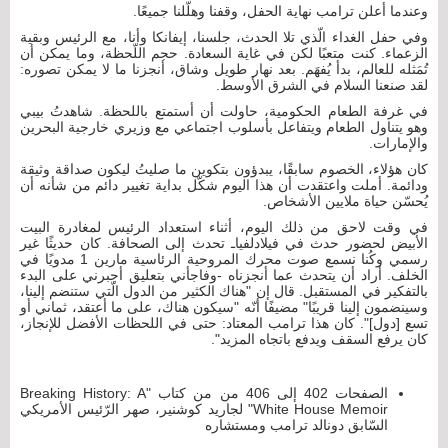
وعندما أعلن ترامب نهاية الحفل، وقفنا وهلّلنا جميعًا.
وفي حفل الغداء الّذي تلا الحدث، جلسنا، إيفانكا وأنا، مع الرئيس وبقية
الزعماء. كنت متعبًا لكن في غاية السعادة. حجم اللّحظة، وما يمكن أن
تُمَثله للعالم، بدأ يُفهَم. بعد نهار طويل وشاق، أنجزنا ما لا يمكن تصوره:
لقد صنعنا السلام في الشرق الأوسط.
في غرفة الطعام الحكومية، حاولت أن أستمتع باللحظة. شاهدتُ بيبي
وهو يتناول الطعام ويتفاعل بأسلوب اجتماعي مع وزيري خارجية البحرين
والإمارات.
كان هؤلاء، الخصوم سابقًا، يبدؤون بتكوين ما صليتُ ليكون صداقة وثيقة
ودائمة. أملت واعتقدت أن هذا اليوم شكّل بداية تغيير دائم من شأنه أن
يُحسّن حياة ملايين الأشخاص.
في وقت لاحق من ذلك اليوم، أثناء استعداد الرئيس لمغادرة البيت
الأبيض لحضور حدث في فيلادلفياـ تحدث إلى الصحافة. كان حديثًا غير
رسمي وكُنا نسمع صوت محرك المروحية الرئاسية مارين 1 مدويًا في
الخلف. أراد أن يتحدث عما أنجزناه -وفاجأني بتعليق أجبرني على البدء
بالتفكير في المستقبل. قال إن "هناك الكثير من الدول الّتي ستنضم إلينا،
وسينضمون إلينا قريبًا" مضيفًا أنّه "سيكون هناك، على ما أعتقد، ثماني أو
تسع [دول]". كان هذا ترامب المعتاد: حتى في اللحظات الأفضل للإنجاز،
كان يرفع السقف ويدفع باتجاه المزيد".
الصفحات 402 إلى 406 من من كتاب "Breaking History: A
White House Memoir" لجاريد كوشنير، صهر الرّئيس الأمريكي
السّابق دونالد ترامب ومستشاره