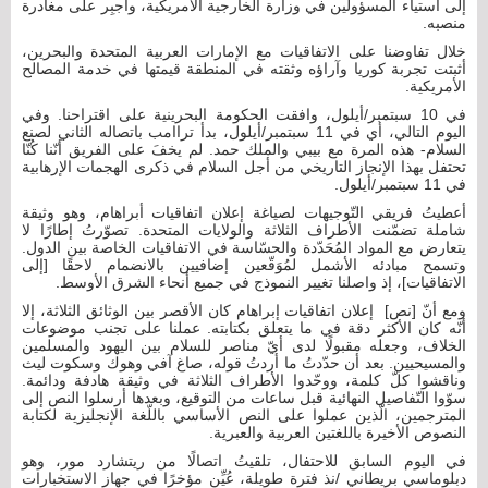
إلى استياء المسؤولين في وزارة الخارجية الأمريكية، وأُجبِر على مغادرة
منصبه.
خلال تفاوضنا على الاتفاقيات مع الإمارات العربية المتحدة والبحرين،
أثبتت تجربة كوريا وآراؤه وثقته في المنطقة قيمتها في خدمة المصالح
الأمريكية.
في 10 سبتمبر/أيلول، وافقت الحكومة البحرينية على اقتراحنا. وفي
اليوم التالي، أي في 11 سبتمبر/أيلول، بدأ تراامب باتصاله الثاني لصنع
السلام- هذه المرة مع بيبي والملك حمد. لم يخفَ على الفريق أنّنا كُنّا
تحتفل بهذا الإنجاز التاريخي من أجل السلام في ذكرى الهجمات الإرهابية
في 11 سبتمبر/أيلول.
أعطيتُ فريقي التّوجيهات لصياغة إعلان اتفاقيات أبراهام، وهو وثيقة
شاملة تضمّنت الأطراف الثلاثة والولايات المتحدة. تصوّرتُ إطارًا لا
يتعارض مع المواد المُحَدّدة والحسّاسة في الاتفاقيات الخاصة بين الدول.
وتسمح مبادئه الأشمل لمُوَقّعين إضافيين بالانضمام لاحقًا [إلى
الاتفاقيات]، إذ واصلنا تغيير النموذج في جميع أنحاء الشرق الأوسط.
ومع أنّ [نص] إعلان اتفاقيات إبراهام كان الأقصر بين الوثائق الثلاثة، إلا
أنّه كان الأكثر دقة في ما يتعلق بكتابته. عملنا على تجنب موضوعات
الخلاف، وجعله مقبولًا لدى أيّ مناصر للسلام بين اليهود والمسلمين
والمسيحيين. بعد أن حدّدتُ ما أردتُ قوله، صاغ آفي وهوك وسكوت ليث
وناقشوا كلّ كلمة، ووحّدوا الأطراف الثلاثة في وثيقة هادفة ودائمة.
سوّوا التّفاصيل النهائية قبل ساعات من التوقيع، وبعدها أرسلوا النص إلى
المترجمين، الّذين عملوا على النص الأساسي باللّغة الإنجليزية لكتابة
النصوص الأخيرة باللغتين العربية والعبرية.
في اليوم السابق للاحتفال، تلقيتُ اتصالًا من ريتشارد مور، وهو
دبلوماسي بريطاني /نذ فترة طويلة، عُيِّن مؤخرًا في جهاز الاستخبارات