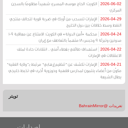
الكويت: الحاج موسى المسري شهيداً مظلومًا بالسجن
2026-06-02
المركزي
الإمارات تنسحب من أوبك في ضربة قوية لتحالف منتجي
2026-04-29
النفط وسط خلافات بين دول الخليج
محكمة «أمن الدولة» في الكويت: الامتناع عن معاقبة 109
2026-04-24
مدونين وتبرئة 9 وحبس 18 متهماً بالتعاطف مع إيران
استهداف طائفي بغطاء أمني .. انتقادات حادة لملف
2026-04-22
الاعتقالات في الإمارات
الإمارات تكشف عن "تنظيم إرهابي" مرتبط بـ"ولاية الفقيه"
2026-04-21
مكوّن من أعضاء ينتمون لمدارس فقهية وحوزوية أخرى في تخبط خليجي
يطال الشيعة
تويتر
تغريدات @BahrainMirror
إصدارات