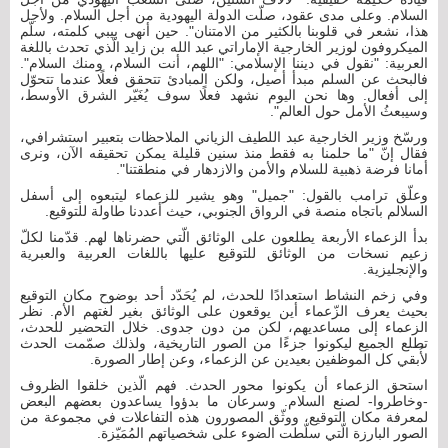
السلام. وعلى مدى عقود، صلّت الدولة اليهودية من أجل السلام. ولأجل
هذا، نشعر في قلوبنا بالكثير من الامتنان". حين أنهى بيبي كلمته، سلّم
الميكروفون لوزير الخارجية الإماراتي عبد الله بن زايد الّذي تحدث باللغة
العربية: "نقول في ديننا الإسلامي: "اللهم، أنت السلام، ومنك السلام".
فالبحث عن السلم مبدأ أصيل، ولكن المبادئ تتحقق فعلًا عندما تتحوّل
إلى أفعال. وها نحن اليوم نشهد فعلًا سوف يُغَيّر الشرق الأوسط،
وسيبعثُ الأمل حول العالم".
ورسّخ وزير الخارجية عبد اللطيف الزياني الملاحظات بتعبير استشرافي،
فقال إنّ "ما حلمنا به فقط منذ سنين قليلة يمكن تحقيقه الآن، ونرى
أمانا فرضة ذهبية للسلام والأمن والازدهار في منطقتنا".
وعلّق ترامب بالقول: "جميل" وهو يشير للزعماء ليتبعوه إلى أسفل
السلالم باتجاه منصة في الرواق الجنوبي، حيث أعددنا طاولة للتوقيع.
بدأ الزعماء الأربعة يطلعون على الوثائق الّتي حضرناها لهم. قدّمنا لكلّ
زعيم نسخات من الوثائق للتوقيع عليها باللغات العربية والعبرية
والإنجليزية.
وفي زخم النشاط استعدادًا للحدث، لم يُحَدّد أحد بوضوح مكان التوقيع
بحيث يعرف الزّعماء أين يوقعون على الوثائق بغير لغتهم الأم. نظر
الزعماء إلى مساعديهم، لكن من دون جدوى. خلال التحضير للحدث،
تطلع الجميع ليكونوا جزءًا من الصور التاريخية، ولذلك صمّمت الحدث
لأُبقي كل الموظفين بعيدين عن الزعماء، وعن إطار الصورة.
استحق الزعماء أن يكونوا محور الحدث. فهم الّذين خلقوا الظروف
-وخاطروا- لصنع السلام. وسرعان ما بدؤوا يساعدون بعضهم البعض
لمعرفة مكان التوقيع، ووثّق المصورون هذه التفاعلات في مجموعة من
الصور البارزة الّتي سلّطت الضوء على شخصياتهم المُمَيّزة.