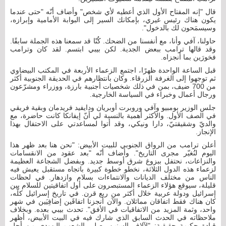
قال "إنه المفتاح الأول الذي أعطيه لأي شخص" وأضاف أنّه "حتى عندما
يكون هناك رئيس غيري، بإمكانك السير إلى البوابة الأمامية وإبرازه،
وسيسمَحون لك بالدخول".
حاولنا، آفي وأنا، مع أنفسنا من الضحك. كُنّا قد سمعنا هذه الجملة سابقًا.
وقد قالها ترامب ببعض الجدية. لكن بيبي ابتسم. لقد كان وترامب
فخورَين بما أنجزاه.
قبل الساعة الواحدة ظهرًا، اجتمع الزعماء الأربعة في المكتب البيضاوي
ثم توجهوا إلى الغرفة الزرقاء. وكان بانتظارهم في الحديقة الجنوبية أكثر
من 700 ضيف، بمن في ذلك شخصيات أجنبية بارزة، ووزراء ومشرّعون
ورجال أعمال وخبراء في السياسة الخارجية.
جلس الوزير بومبيو وآفي وروبرت أوبريان ودايفيد فريدمان وبقية فريقي
في الصف الأول. والأكثر أهمية بالنسبة لي أنّ إيفانكا كانت حاضرة، مع
والديّ وشقيقتيّ، دارا ونيكي، وقد أتوا لمساعدتي على الاحتفال بهذا
الإنجاز.
أعلن ترامب من الرواق الجنوبي للبيت الأبيض: "نحن هنا بعد ظهر هذا
اليوم لنُغيّر مجرى التاريخ". وأضاف أنّه "بعد عقود من الانقسامات
والنزاعات، نحتفل ببزوغ شرق أوسط جديد. وبفضل الشجاعة العظيمة
لزعماء هذه الدول الثلاثة، نخطو خطوة كبيرة باتجاه مستقبل يعيش فيه
الناس من مختلف الديانات والانتماءات بسلام وازدهار. في لحظات
قليلة، سيوقع هؤلاء الزعماء المستبصرون على أول اتفاقيتين للسلام بين
إسرائيل ودولة عربية خلال أكثر من ربع قرن. في تاريخ إسرائيل كلّه،
كان هناك فقط اتفاقان مماثلان. والآن أنجزنا اتفاقَين إضافِيَين في شهر
واحد، وثمة المزيد من الاتفاقيات في الأفق". تحدث بيبي بعده. وبخلاف
ملاحظاته في الحدث السابق الذي شارك فيه في البيت الأبيض، أظهر
قيادة حكيمة حقيقية: "لآلاف السنين، صلى الشعب اليهودي من أجل