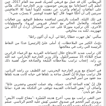
البريطاني. كان قد عمل مع فريقي كشريك قسم منذ العام 2017، جين
انضّم إلى اجتماعاتنا مع بوريس جونسون، وزير الخارجية آنذاك. هنّأني
على اتفاقيات أبراهام وأعرب عن دهشته لكونِنا أبقينا كلا الاتفاقيتين
سريتين إلى أن أعلنّا عنهما. قال "إنها عقيدة كوشنير. لا يتسرّب شيء".
في تلك الليلة، اتّصلت بالرئيس لمناقشة مخطط التوقيع. بين فعاليات
الحملة، والتعامل الحالي مع انتشار فيروس كورونا، والمسؤوليات
الأخرى، كان تركيزه متوزعًا على عدد من المسائل. أردتُ أن أتأكد من
جهوزيته، لكنه بدد مخاوفي.
سألني: "هل جهزت خطابًا رائعًا لي. أريد أن أكون رائعًا".
دوّنتُ الكثير من الملاحظات، إذ أملى عليّ [الرئيس] عددًا من النقاط
الرئيسة التي رغب في معالجتها.
كان ترامب شديد الاندفاع خلال اجتماعاته الفردية مع الزعماء الزائرين
صباح الثلاثاء 15 سبتمبر/أيلول. وأثار وزير الخارجية الإماراتي، عبد الله
بن زايد، إعجاب ترامب بملاحظاته البليغة والصادقة حول أهمية ذلك
اليوم.
في اجتماع مع وزير الخارجية البحريني، عبد اللطيف بن راشد الزياني،
قال ترامب ممازحًا إنّ أفضل ساعة يد تلقاها في حياته كانت هدية تلقاها
منذ عقود من أمير البحرين.
قال إنّ "هذه الساعة كانت جميلة، وقد عملت لخمس وعشرين عامًا".
وأضاف أن "بعض الساعات القديمة تتوقف عن التكتكة بعد فترة -تمامًا
مثل جو بايدن".
حين التقى ترامب مع بيبي، أخرج هديته المُمَيّزة -"مفتاح للبيت الأبيض"
برونزي كبير الحجم في صندوق خشبي نُقِش عليه الختم الرئاسي. صمّم
ترامب المفتاح بنفسه ليُقَدمه للضيوف المميزين.