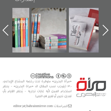
حماة الباب الأخير":
تصنيف موضوعي
"مرآة البحرين"
الإصدار الأول عن
للوثائق البريطانية
تصدر حصاد
اعتصام الدراز
يقدمه «مركز أوال»
الساحات 2019
وأحداث ساحة
في سلسلة من 5
الفداء لمركز أوال
كتب
للدراسات والتوثيق
«مرآة البحرين» متوفرة تحت رخصة المشاع الإبداعي،
3.0 (يتوجب نسب المقال الى «مراة البحرين» - يحظر
استخدام العمل لأية غايات تجارية - يُحظر القيام بأي
تعديل، تحوير أو تغيير في النص)
للمراسلات: editor [at] bahrainmirror.com