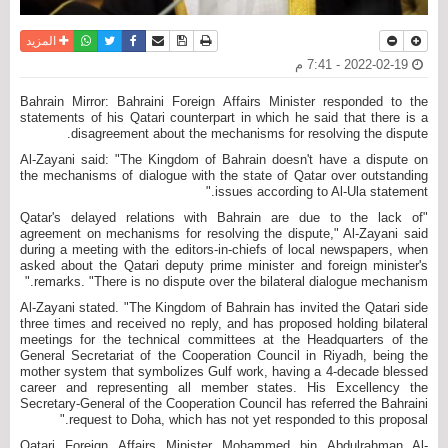
نسخة للطباعة
حفظ الموضوع
فيسبوك
تويتر
أرسل الى صديق
واتساب
المزيد
2022-02-19 - 7:41 م
Bahrain Mirror: Bahraini Foreign Affairs Minister responded to the
statements of his Qatari counterpart in which he said that there is a
disagreement about the mechanisms for resolving the dispute.
Al-Zayani said: "The Kingdom of Bahrain doesn't have a dispute on
the mechanisms of dialogue with the state of Qatar over outstanding
issues according to Al-Ula statement."
"Qatar's delayed relations with Bahrain are due to the lack of
agreement on mechanisms for resolving the dispute," Al-Zayani said
during a meeting with the editors-in-chiefs of local newspapers, when
asked about the Qatari deputy prime minister and foreign minister's
remarks.
"There is no dispute over the bilateral dialogue mechanism."
Al-Zayani stated. "The Kingdom of Bahrain has invited the Qatari side
three times and received no reply, and has proposed holding bilateral
meetings for the technical committees at the Headquarters of the
General Secretariat of the Cooperation Council in Riyadh, being the
mother system that symbolizes Gulf work, having a 4-decade blessed
career and representing all member states. His Excellency the
Secretary-General of the Cooperation Council has referred the Bahraini
request to Doha, which has not yet responded to this proposal."
Qatari Foreign Affairs Minister Mohammed bin Abdulrahman Al-