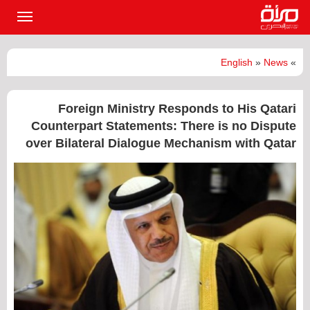
القائمة
الرئيسي
English
»
News
»
Foreign Ministry Responds to His Qatari
Counterpart Statements: There is no Dispute
over Bilateral Dialogue Mechanism with Qatar