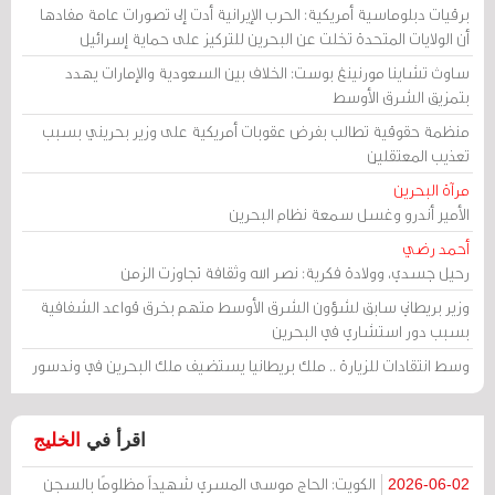
برقيات دبلوماسية أمريكية: الحرب الإيرانية أدت إلى تصورات عامة مفادها
أن الولايات المتحدة تخلت عن البحرين للتركيز على حماية إسرائيل
ساوث تشاينا مورنينغ بوست: الخلاف بين السعودية والإمارات يهدد
بتمزيق الشرق الأوسط
منظمة حقوقية تطالب بفرض عقوبات أمريكية على وزير بحريني بسبب
تعذيب المعتقلين
مرآة البحرين
الأمير أندرو وغسل سمعة نظام البحرين
أحمد رضي
رحيل جسدي، وولادة فكرية: نصر الله وثقافة تجاوزت الزمن
وزير بريطاني سابق لشؤون الشرق الأوسط متهم بخرق قواعد الشفافية
بسبب دور استشاري في البحرين
وسط انتقادات للزيارة .. ملك بريطانيا يستضيف ملك البحرين في وندسور
اقرأ في
الخليج
الكويت: الحاج موسى المسري شهيداً مظلومًا بالسجن
2026-06-02