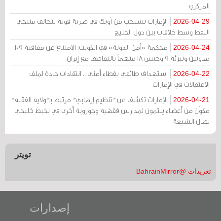
المركزي
الإمارات تنسحب من أوبك في ضربة قوية لتحالف منتجي
2026-04-29
النفط وسط خلافات بين دول الخليج
محكمة «أمن الدولة» في الكويت: الامتناع عن معاقبة 109
2026-04-24
مدونين وتبرئة 9 وحبس 18 متهماً بالتعاطف مع إيران
استهداف طائفي بغطاء أمني .. انتقادات حادة لملف
2026-04-22
الاعتقالات في الإمارات
الإمارات تكشف عن "تنظيم إرهابي" مرتبط بـ"ولاية الفقيه"
2026-04-21
مكوّن من أعضاء ينتمون لمدارس فقهية وحوزوية أخرى في تخبط خليجي
يطال الشيعة
تويتر
تغريدات @BahrainMirror
إصدارات