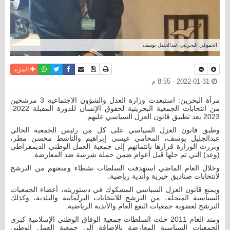
الحقوقي البحريني عبدالجليل يوسف
نسخة للطباعة
حفظ الموضوع
فيسبوك
تويتر
أرسل الى صديق
واتساب
المزيد
2022-01-31 - 8:55 م
مرآة البحرين: استبعدت وزارة العدل والشؤون الاجتماعية 3 مرشحين
من انتخابات الجمعية البحرينية لحقوق الإنسان للدورة المقبلة 2022-
2023 بعد تطبيق قانون العزل السياسي عليهم.
وطبق قانون العزل السياسي على كل من رئيس الجمعية الحالي
عبدالجليل يوسف، المحامي عيسى إبراهيم والناشط محسن مطر،
وبررت الوزارة قرارها بانتمائهم إلى جمعية العمل الوطني الديمقراطي
(وعد) التي تم حلها قبل أعوام ضمن حملة شرسة ضد المعارضة.
وخلال العام الماضي استهدفت السلطات نشطاء ومنعتهم من الترشح
لانتخابات صناديق خيرية وأندية رياضية.
ويمنع قانون العزل السياسي المشكوك في دستوريته، أعضاء الجمعيات
السياسية المنحلة، من الترشح للانتخابات البرلمانية والبلدية، وكذلك
الترشح لعضوية جمعيات النفع العام والأندية الرياضية.
ومنذ العام 2011 حلت السلطات جمعية الوفاق الوطني الإسلامية كبرى
الجمعيات السياسية المعارضة بالإضافة إلى جمعية العمل الوطني