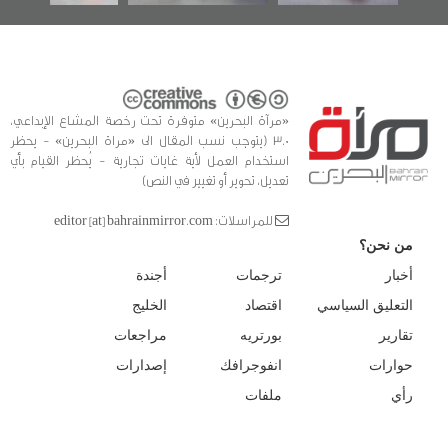
«مرآة البحرين» متوفرة تحت رخصة المشاع الإبداعي،
3.0 (يتوجب نسب المقال الى «مراة البحرين» - يحظر
استخدام العمل لأية غايات تجارية - يُحظر القيام بأي
تعديل، تحوير أو تغيير في النص)
للمراسلات: editor [at] bahrainmirror.com
من نحن؟
أخبار
ترجمات
أجندة
التعليق السياسي
اقتصاد
الخليج
تقارير
بورتريه
مراجعات
حوارات
انفوجرافك
إصدارات
رأي
ملفات