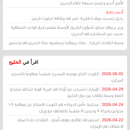
الأمير أندرو وغسل سمعة نظام البحرين
أحمد رضي
رحيل جسدي، وولادة فكرية: نصر الله وثقافة تجاوزت الزمن
وزير بريطاني سابق لشؤون الشرق الأوسط متهم بخرق قواعد الشفافية
بسبب دور استشاري في البحرين
وسط انتقادات للزيارة .. ملك بريطانيا يستضيف ملك البحرين في وندسور
اقرأ في
الخليج
الكويت: الحاج موسى المسري شهيداً مظلومًا بالسجن
2026-06-02
المركزي
الإمارات تنسحب من أوبك في ضربة قوية لتحالف منتجي
2026-04-29
النفط وسط خلافات بين دول الخليج
محكمة «أمن الدولة» في الكويت: الامتناع عن معاقبة 109
2026-04-24
مدونين وتبرئة 9 وحبس 18 متهماً بالتعاطف مع إيران
استهداف طائفي بغطاء أمني .. انتقادات حادة لملف
2026-04-22
الاعتقالات في الإمارات