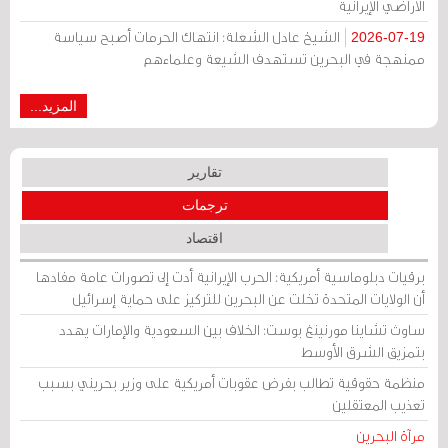
الأراضي الإيرانية
الشيخ عادل الشعلة: انتهاك الحرمات أصبح سياسة
2026-07-19
ممنهجة في البحرين تستهدف الشيعة وعلماءهم
المزيد...
تقارير
ترجمات
اقتصاد
برقيات دبلوماسية أمريكية: الحرب الإيرانية أدت إلى تصورات عامة مفادها
أن الولايات المتحدة تخلت عن البحرين للتركيز على حماية إسرائيل
ساوث تشاينا مورنينغ بوست: الخلاف بين السعودية والإمارات يهدد
بتمزيق الشرق الأوسط
منظمة حقوقية تطالب بفرض عقوبات أمريكية على وزير بحريني بسبب
تعذيب المعتقلين
مرآة البحرين