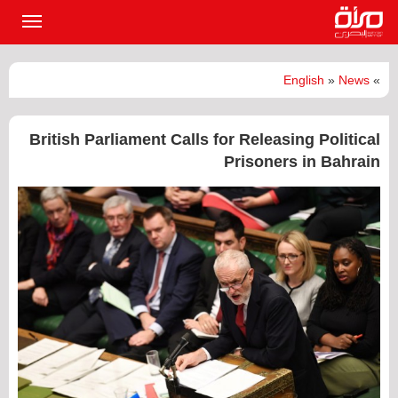
القائمة
الرئيسي
English
»
News
»
British Parliament Calls for Releasing Political
Prisoners in Bahrain