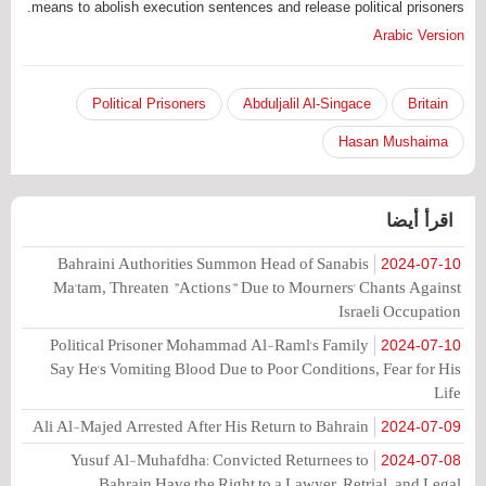
means to abolish execution sentences and release political prisoners.
Arabic Version
Political Prisoners
Abduljalil Al-Singace
Britain
Hasan Mushaima
اقرأ أيضا
Bahraini Authorities Summon Head of Sanabis
2024-07-10
Ma'tam, Threaten "Actions" Due to Mourners' Chants Against
Israeli Occupation
Political Prisoner Mohammad Al-Raml's Family
2024-07-10
Say He's Vomiting Blood Due to Poor Conditions, Fear for His
Life
Ali Al-Majed Arrested After His Return to Bahrain
2024-07-09
Yusuf Al-Muhafdha: Convicted Returnees to
2024-07-08
Bahrain Have the Right to a Lawyer, Retrial, and Legal