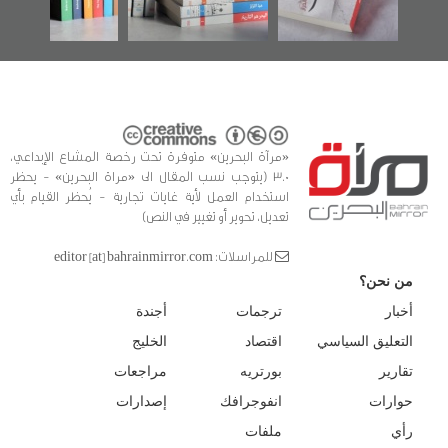
للدراسات والتوثيق
«مرآة البحرين» متوفرة تحت رخصة المشاع الإبداعي،
3.0 (يتوجب نسب المقال الى «مراة البحرين» - يحظر
استخدام العمل لأية غايات تجارية - يُحظر القيام بأي
تعديل، تحوير أو تغيير في النص)
للمراسلات: editor [at] bahrainmirror.com
من نحن؟
أخبار
ترجمات
أجندة
التعليق السياسي
اقتصاد
الخليج
تقارير
بورتريه
مراجعات
حوارات
انفوجرافك
إصدارات
رأي
ملفات