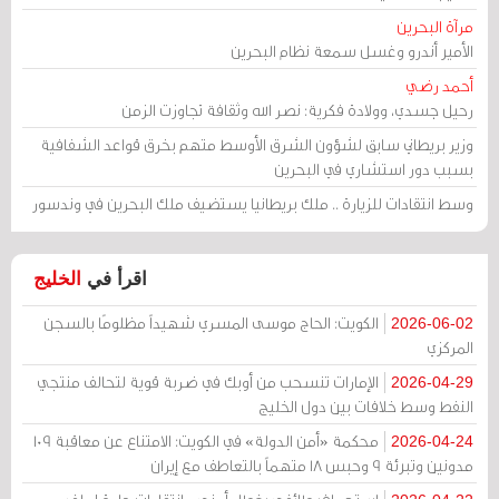
مرآة البحرين
الأمير أندرو وغسل سمعة نظام البحرين
أحمد رضي
رحيل جسدي، وولادة فكرية: نصر الله وثقافة تجاوزت الزمن
وزير بريطاني سابق لشؤون الشرق الأوسط متهم بخرق قواعد الشفافية
بسبب دور استشاري في البحرين
وسط انتقادات للزيارة .. ملك بريطانيا يستضيف ملك البحرين في وندسور
اقرأ في
الخليج
الكويت: الحاج موسى المسري شهيداً مظلومًا بالسجن
2026-06-02
المركزي
الإمارات تنسحب من أوبك في ضربة قوية لتحالف منتجي
2026-04-29
النفط وسط خلافات بين دول الخليج
محكمة «أمن الدولة» في الكويت: الامتناع عن معاقبة 109
2026-04-24
مدونين وتبرئة 9 وحبس 18 متهماً بالتعاطف مع إيران