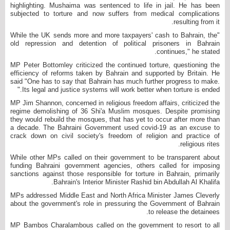
highlighting. Mushaima was sentenced to life in jail. He has been
subjected to torture and now suffers from medical complications
resulting from it.
"While the UK sends more and more taxpayers' cash to Bahrain, the
old repression and detention of political prisoners in Bahrain
continues," he stated.
MP Peter Bottomley criticized the continued torture, questioning the
efficiency of reforms taken by Bahrain and supported by Britain. He
said "One has to say that Bahrain has much further progress to make.
Its legal and justice systems will work better when torture is ended."
MP Jim Shannon, concerned in religious freedom affairs, criticized the
regime demolishing of 36 Shi'a Muslim mosques. Despite promising
they would rebuild the mosques, that has yet to occur after more than
a decade. The Bahraini Government used covid-19 as an excuse to
crack down on civil society's freedom of religion and practice of
religious rites.
While other MPs called on their government to be transparent about
funding Bahraini government agencies, others called for imposing
sanctions against those responsible for torture in Bahrain, primarily
Bahrain's Interior Minister Rashid bin Abdullah Al Khalifa.
MPs addressed Middle East and North Africa Minister James Cleverly
about the government's role in pressuring the Government of Bahrain
to release the detainees.
MP Bambos Charalambous called on the government to resort to all