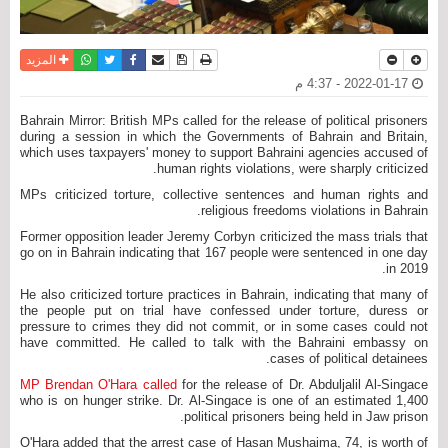
نسخة للطباعة
حفظ الموضوع
فيسبوك
تويتر
أرسل الى صديق
واتساب
المزيد
2022-01-17 - 4:37 م
Bahrain Mirror: British MPs called for the release of political prisoners
during a session in which the Governments of Bahrain and Britain,
which uses taxpayers' money to support Bahraini agencies accused of
human rights violations, were sharply criticized.
MPs criticized torture, collective sentences and human rights and
religious freedoms violations in Bahrain.
Former opposition leader Jeremy Corbyn criticized the mass trials that
go on in Bahrain indicating that 167 people were sentenced in one day
in 2019.
He also criticized torture practices in Bahrain, indicating that many of
the people put on trial have confessed under torture, duress or
pressure to crimes they did not commit, or in some cases could not
have committed. He called to talk with the Bahraini embassy on
cases of political detainees.
MP Brendan O'Hara called
for the release of Dr. Abduljalil Al-Singace
who is on hunger strike. Dr. Al-Singace is one of an estimated 1,400
political prisoners being held in Jaw prison.
O'Hara added that the arrest case of Hasan Mushaima, 74, is worth of