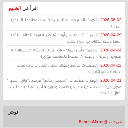
اقرأ في
الخليج
الكويت: الحاج موسى المسري شهيداً مظلومًا بالسجن
2026-06-02
المركزي
الإمارات تنسحب من أوبك في ضربة قوية لتحالف منتجي
2026-04-29
النفط وسط خلافات بين دول الخليج
محكمة «أمن الدولة» في الكويت: الامتناع عن معاقبة 109
2026-04-24
مدونين وتبرئة 9 وحبس 18 متهماً بالتعاطف مع إيران
استهداف طائفي بغطاء أمني .. انتقادات حادة لملف
2026-04-22
الاعتقالات في الإمارات
الإمارات تكشف عن "تنظيم إرهابي" مرتبط بـ"ولاية الفقيه"
2026-04-21
مكوّن من أعضاء ينتمون لمدارس فقهية وحوزوية أخرى في تخبط خليجي
يطال الشيعة
تويتر
تغريدات @BahrainMirror