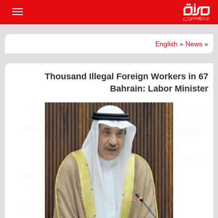
القائمة
الرئيسي
English
»
News
»
67 Thousand Illegal Foreign Workers in
Bahrain: Labor Minister