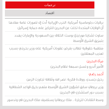
ترجمات
اقتصاد
برقيات دبلوماسية أمريكية: الحرب الإيرانية أدت إلى تصورات عامة مفادها
أن الولايات المتحدة تخلت عن البحرين للتركيز على حماية إسرائيل
ساوث تشاينا مورنينغ بوست: الخلاف بين السعودية والإمارات يهدد
بتمزيق الشرق الأوسط
منظمة حقوقية تطالب بفرض عقوبات أمريكية على وزير بحريني بسبب
تعذيب المعتقلين
مرآة البحرين
الأمير أندرو وغسل سمعة نظام البحرين
أحمد رضي
رحيل جسدي، وولادة فكرية: نصر الله وثقافة تجاوزت الزمن
وزير بريطاني سابق لشؤون الشرق الأوسط متهم بخرق قواعد الشفافية
بسبب دور استشاري في البحرين
وسط انتقادات للزيارة .. ملك بريطانيا يستضيف ملك البحرين في وندسور