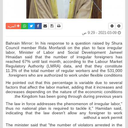
نسخة للطباعة
حفظ الموضوع
فيسبوك
تويتر
أرسل الى صديق
واتساب
المزيد
2021-03-09 - 9:29 ص
Bahrain Mirror: In his response to a question raised by Shura
Council member Rida Monfaridi on the plan to face irregular
labor, Minister of Labor and Social Development Jameel
Hmaidan said that the number of irregular foreigners has
reached 67% until last month, according to the Labour Market
Regulatory Authority (LMRA) data, and that they constitute
11.3% of the total number of regular workers and the 531,000
foreigners who are authorized to work under flexible conditions.
He pointed out that this percentage is variable due to several
factors that affect the labor market, adding that it increases and
decreases depending on the nature of the economic conditions
the Kingdom has been going through during previous years.
"The law in force addresses the phenomenon of irregular labor,
thus no national plan is required to tackle it," Hamidan said,
indicating that the law doesn't allow any foreigner to work
without a work permit.
The minister said that "the number of violators arrested in the