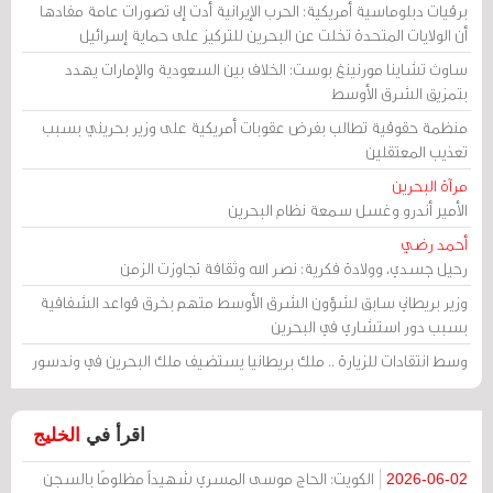
برقيات دبلوماسية أمريكية: الحرب الإيرانية أدت إلى تصورات عامة مفادها
أن الولايات المتحدة تخلت عن البحرين للتركيز على حماية إسرائيل
ساوث تشاينا مورنينغ بوست: الخلاف بين السعودية والإمارات يهدد
بتمزيق الشرق الأوسط
منظمة حقوقية تطالب بفرض عقوبات أمريكية على وزير بحريني بسبب
تعذيب المعتقلين
مرآة البحرين
الأمير أندرو وغسل سمعة نظام البحرين
أحمد رضي
رحيل جسدي، وولادة فكرية: نصر الله وثقافة تجاوزت الزمن
وزير بريطاني سابق لشؤون الشرق الأوسط متهم بخرق قواعد الشفافية
بسبب دور استشاري في البحرين
وسط انتقادات للزيارة .. ملك بريطانيا يستضيف ملك البحرين في وندسور
اقرأ في
الخليج
الكويت: الحاج موسى المسري شهيداً مظلومًا بالسجن
2026-06-02