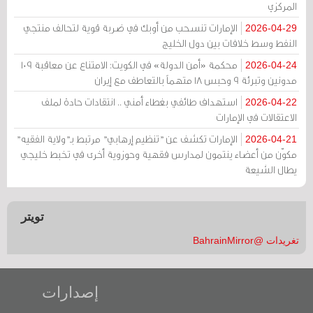
المركزي
الإمارات تنسحب من أوبك في ضربة قوية لتحالف منتجي
2026-04-29
النفط وسط خلافات بين دول الخليج
محكمة «أمن الدولة» في الكويت: الامتناع عن معاقبة 109
2026-04-24
مدونين وتبرئة 9 وحبس 18 متهماً بالتعاطف مع إيران
استهداف طائفي بغطاء أمني .. انتقادات حادة لملف
2026-04-22
الاعتقالات في الإمارات
الإمارات تكشف عن "تنظيم إرهابي" مرتبط بـ"ولاية الفقيه"
2026-04-21
مكوّن من أعضاء ينتمون لمدارس فقهية وحوزوية أخرى في تخبط خليجي
يطال الشيعة
تويتر
تغريدات @BahrainMirror
إصدارات