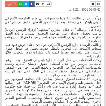
نسخة للطباعة
حفظ الموضوع
فيسبوك
تويتر
أرسل الى صديق
واتساب
المزيد
2021-03-05 - 7:22 ص
مرآة البحرين: طالبت 15 منظمة حقوقية إلى وزير الخارجية الأميركي
أنتوني بلينكن، في رسالة، بمعالجة "التدهور الخطير لحقوق الإنسان" في
البحرين.
وجاء في الرسالة "أن حكام البحرين "شجعهم" ازدراء الرئيس (دونالد)
ترامب لحقوق الإنسان على مهاجمة المجتمع المدني، وإعادة العمل
بعقوبة الإعدام واستهداف النشطاء والمدافعين عن حقوق الإنسان وقادة
المعارضة".
وطالبت الرسالة إدارة الرئيس الأميركي جو بايدن بإعادة فرض قيود على
مبيعات الأسلحة إلى البحرين بانتظار حدوث تحسن في سجل حقوق
الإنسان في البلاد، بعد بيع ما قيمته 8.5 مليارات دولار للبحرين خلال
إدارة ترامب.
وحثت المنظمات من خلال الرسالة إدارة بايدن أن تتصرف وفقا للوعود
الانتخابية للرئيس من خلال استعادة حقوق الإنسان "كميزة رئيسية
للدبلوماسية الأميركية" في البحرين والخليج العربي، في ضوء التدهور
الدراماتيكي في سجل حقوق الإنسان في البلاد خلال عهد الرئاسة
السابقة للولايات المتحدة، بحسب الرسالة.
وذكرت 15 منظمة لحقوق الإنسان -بما في ذلك منظمة "أميركيون من
أجل الديمقراطية وحقوق الإنسان في البحرين" (ADHRB)- في رسالتها
كيف "أدى وصول إدارة ترامب في عام 2017 إلى حملة قمع حكومية
غير مسبوقة في البحرين استمرت حتى يومنا هذا "وحظرت البحرين
وسائل الإعلام المستقلة وأحزاب المعارضة السياسية، واستهدفت القادة
السياسيين والمدافعين عن حقوق الإنسان وشخصيات المجتمع المدني
الأخرى، ونفذت البحرين 6 إعدامات، بحسب الرسالة.
كما طالبت الرسالة المسؤولين الأميركيين بزيارة السجناء السياسيين