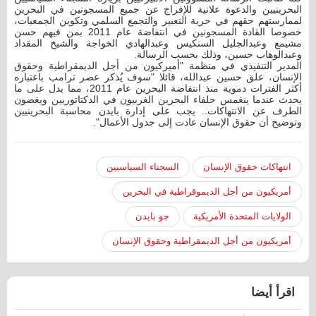
البحرينيين والدعوة علانية للإفراج عن جميع المسجونين في البحرين
لممارستهم حقهم في حرية التعبير والتجمع السلمي وتكوين الجمعيات،
خصوصا القادة المسجونين في انتفاضة عام 2011 بمن فيهم حسن
مشيمع وعبدالجليل السنكيس وعبدالهادي الخواجة والشيخ المقداد
وعبدالوهاب حسين، وذلك بحسب الرسالة.
المدير التنفيذي في منظمة "أميركيون من أجل الديمقراطية وحقوق
الإنسان، علق حسين عبدالله، قائلا "سوف يُذكر عصر ترامب باعتباره
أكثر الفترات دموية منذ انتفاضة البحرين عام 2011، مما يدل على ما
يحدث عندما ينغمس حلفاء البحرين الغربيون في الدكتاتوريين ويغضون
الطرف عن الانتهاكات.. يجب على إدارة بايدن محاسبة البحرينيين
وتوضيح أن حقوق الإنسان عادت إلى جدول الأعمال".
انتهاكات حقوق الإنسان
السجناء السياسيين
أمريكيون من أجل الديموقراطية في البحرين
الولايات المتحدة الأمريكية
جو بايدن
أمريكيون من أجل الديمقراطية وحقوق الإنسان
اقرأ أيضا