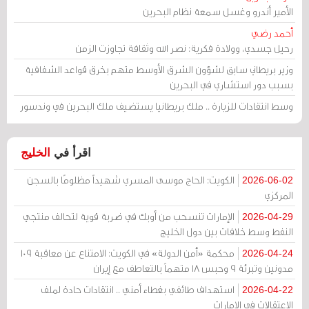
الأمير أندرو وغسل سمعة نظام البحرين
أحمد رضي
رحيل جسدي، وولادة فكرية: نصر الله وثقافة تجاوزت الزمن
وزير بريطاني سابق لشؤون الشرق الأوسط متهم بخرق قواعد الشفافية
بسبب دور استشاري في البحرين
وسط انتقادات للزيارة .. ملك بريطانيا يستضيف ملك البحرين في وندسور
اقرأ في
الخليج
الكويت: الحاج موسى المسري شهيداً مظلومًا بالسجن
2026-06-02
المركزي
الإمارات تنسحب من أوبك في ضربة قوية لتحالف منتجي
2026-04-29
النفط وسط خلافات بين دول الخليج
محكمة «أمن الدولة» في الكويت: الامتناع عن معاقبة 109
2026-04-24
مدونين وتبرئة 9 وحبس 18 متهماً بالتعاطف مع إيران
استهداف طائفي بغطاء أمني .. انتقادات حادة لملف
2026-04-22
الاعتقالات في الإمارات