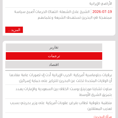
الأراضي الإيرانية
الشيخ عادل الشعلة: انتهاك الحرمات أصبح سياسة
2026-07-19
ممنهجة في البحرين تستهدف الشيعة وعلماءهم
المزيد...
تقارير
ترجمات
اقتصاد
برقيات دبلوماسية أمريكية: الحرب الإيرانية أدت إلى تصورات عامة مفادها
أن الولايات المتحدة تخلت عن البحرين للتركيز على حماية إسرائيل
ساوث تشاينا مورنينغ بوست: الخلاف بين السعودية والإمارات يهدد
بتمزيق الشرق الأوسط
منظمة حقوقية تطالب بفرض عقوبات أمريكية على وزير بحريني بسبب
تعذيب المعتقلين
مرآة البحرين