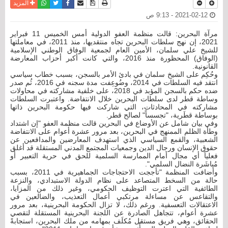
نسخة للطباعة
حفظ الموضوع
فيسبوك
تويتر
أرسل الى صديق
واتساب
المزيد
2021-02-12 - 9:13 ص
مرآة البحرين: قالت منظمة العفو الدولية أمس الخميس 11 فبراير
2021، إن نهج سلطات البحرين تجاه منتقديها، منذ 2011، في معاملتها
للشيخ علي سلمان، الأمين العام لجمعية الوفاق الوطني الإسلامية
(الوفاق) المحظورة منذ 2016، والتي كانت أكبر أحزاب المعارضة
القانونية.
وحُكِم على الشيخ سلمان في بادئ الأمر بالسجن، بسبب خطاب سياسي
انتقد فيه السلطات في 2014، وضُوعِفت مدة سجنه في 2016، ثُم صدر
ضده حكم بالسجن المؤبد في 2018، على خلفية مشاركته في محاولات
وساطة قطر لدى سلطات البحرين خلال الانتفاضة. واعتبرت السلطات
مشاركته في المحادثات، التي شاركت فيها حكومة البحرين ذاتها
بوساطة قطَرية، "تجسساً" لصالح قطر.
وفي بيان شامل عن الأوضاع في البحرين قالت منظمة العفو "إن اشتداد
وطأة الظلم الممنهج في البحرين، بعد مرور عشرة أعوام على الانتفاضة
الشعبية، والقمع السياسي الذي استهدف المعارضين والمدافعين عن
حقوق الإنسان ورجال الدين وجمعيات المجتمع المدني المستقلة قد أغلق
فعلياً أي مجال أمام الممارسة السلمية للحق في حرية التعبير أو
مُباشَرة النضال السلمي".
وأضافت المنظمة "تأججت الاحتجاجات الجماهيرية في 2011، بسبب
حالة من السخط المتصاعد على نظام الدولة الاستبدادي، والنزعة
الطائفية التي اعترت التوظيف الحكومي، وغير ذلك من المزايا،
والتقاعس عن مساءلة مرتكبي أعمال التعذيب، والضالعين في
الاعتقالات التعسفية. ورغم ذلك، لا تزال الحكومة البحرينية، بعد مرور
عشرة أعوام، تتجاهل الصادرة عن اللجنة البحرينية المستقلة لتقصي
الحقائق، وهي فريق مستقل مُكلَف بمهامه من ملك البحرين، استجابةً