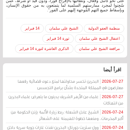
على نحو كامل وفعَّال، ونطالبها بالإفراج فوراً، ودون قيد أو شرط، عمن
سُجِنوا لمجرد ممارستهم السلمية لما يتمتعون به من حقوق الإنسان،
وبإسقاط جميع التهم المُوجهة إليهم على الفور".
منظمة العفو الدولية
الشيخ علي سلمان
14 فبراير
اعتقال الشيخ علي سلمان
ثورة 14 فبراير
مرافعة الشيخ علي سلمان
الذكرى العاشرة لثورة 14 فبراير
اقرأ أيضا
البحرين تخسر محاولتها لمنع دعوى قضائية رفعها
2026-07-27
معارضون في المملكة المتحدة بشأن برامج التجسس
علماء من الأزهر الشريف يدينون ما يتعرض علماء البحرين
2026-07-27
من انتهاكات
الشيخ عادل الشعلة: ربط زيارة الأئمة بإذن الحكومة من
2026-07-24
أكبر المحرمات.. ومنعها خطوة للهيمنة على الشعائر
وول ستريت جورنال: البحرين نفذت غارات جوية سرية داخل
2026-07-24