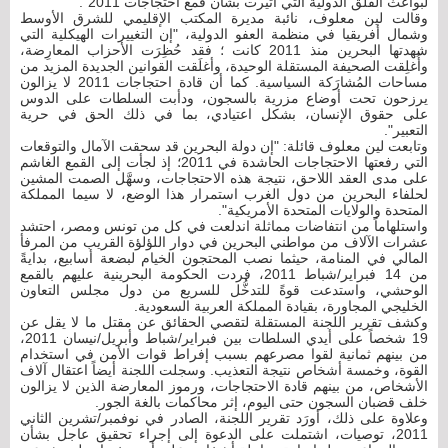
لبواعث القلق الدولية التي أُثيرت بشأن قمع احتجاجات 2011".
وقالت لين معلوف، نائبة مديرة المكتب الإقليمي للشرق الأوسط
وشمال أفريقيا في منظمة العفو الدولية، "إن التغييرات الهيكلية التي
شهدتها البحرين منذ 2011 كانت ؛ فقد حُظِرَت الأحزاب المعارِضة،
وأُغلِقت الصحيفة المستقلة الوحيدة، وأغلَقت القوانين الجديدة المزيد من
مساحات المُشارَكة السياسية. كما أن قادة احتجاجات 2011 لا يزالون
يرزحون تحت أوضاع مزرية بالسجون، ودأبت السلطات على الدوس
على حقوق الإنسان، بشكل اعتيادي، بما في ذلك الحق في حرية
التعبير".
وتابعت لين معلوف قائلة: "إن دولة البحرين قد سحقت الآمال والتوقعات
التي رفعتها الاحتجاجات الحاشدة في 2011؛ إذ لجأت إلى القمع الغاشم
على مدى العقد اللاحق، نتيجة هذه الاحتجاجات، وسهَّل الصمت المشين
لحلفاء البحرين من دول الغرب استمرار هذا الوضع، لا سيما المملكة
المتحدة والولايات المتحدة الأمريكية".
واستلهاماً من انتفاضات مماثلة اندلعت في كل من تونس ومصر، احتشد
عشرات الآلاف من مواطني البحرين في دوار اللؤلؤة القريب من المرفأ
المالي في المنامة، حيثما نصب المحتجون الخيام لبضعة أسابيع، بدايةً
من 14 فبراير/شباط 2011، فردت الحكومة البحرينية عليهم بالقمع
الوحشي، واستدعت قوةً للتدخُّل للسريع من دول مجلس التعاون
الخليجي المجاورة، بقيادة المملكة العربية السعودية.
وكشف تقرير اللجنة المستقلة لتقصي الحقائق عن مقتل ما لا يقل عن
19 شخصاً على أيدي السلطات بين فبراير/شباط وأبريل/نيسان 2011،
من بينهم ثمانية لقوا مصرعهم بسبب إفراط قوات الأمن في استخدام
القوة، وخمسة أشخاص نتيجة التعذيب. وسجلت اللجنة أيضاً اعتقال آلاف
الأشخاص، من بينهم قادة الاحتجاجات، ورموز المعارضة الذين لا يزالون
خلف قضبان السجون حتى اليوم، إثر محاكمات بالغة الجور.
وعلاوة على ذلك، أورَد تقرير اللجنة، الصادر في نوفمبر/تشرين الثاني
2011، توصيات، اشتملت على الدعوة إلى إجراء تحقيق عاجل بشأن