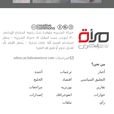
«مرآة البحرين» متوفرة تحت رخصة المشاع الإبداعي،
3.0 (يتوجب نسب المقال الى «مراة البحرين» - يحظر
استخدام العمل لأية غايات تجارية - يُحظر القيام بأي
تعديل، تحوير أو تغيير في النص)
للمراسلات: editor [at] bahrainmirror.com
من نحن؟
أخبار
ترجمات
أجندة
التعليق السياسي
اقتصاد
الخليج
تقارير
بورتريه
مراجعات
حوارات
انفوجرافك
إصدارات
رأي
ملفات