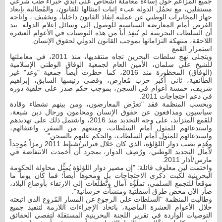
جميع المزاعم حول إساءة معاملة أشخاص على أيدي خبراء طب شرعي
مستقلين، مع تحمُل الدولة عبء إثبات امتثالها للقانون، والمُطالبة بإبعاد
جهاز المخابرات الوطني عن عملية إنفاذ القانون داخلياً، وتخفيف ، وإتاحة
الفرص أمام المعارضة السياسية للوصول إلى وسائل إعلام الدولة. بيد
أن السلطات البحرينية لم تُنفِذ أياً من هذه التوصيات في الأعوام العشرة
اللاحقة، منتهكة التزاماتها بموجب القانون الدولي لحقوق الإنسان.
استمرار القمع
ويتجلى نهج سلطات البحرين تجاه منتقديها، منذ 2011، في معاملتها
للشيخ علي سلمان، الأمين العام لجمعية الوفاق الوطني الإسلامية
(الوفاق) المحظورة منذ 2016، كما حظرت أيضاً جمعية "وعد" غير
الطائفية، ثاني أكبر حزب مُعارِض، وقضى رئيسها السابق، إبراهيم
شريف، خمسة أعوام في السجن، بموجب حكم صدر على خلفية دوره
في دعم احتجاجات 2011.
وبحسب المنظمة فقد "تعرَّض المعارضون، ومن بينهم نشطاء وقادة
سياسيون ومدافعون عن حقوق الإنسان ومحامون ورجال دين شيعة،
للقمع المتزايد، على وجه التحديد منذ 2016، واشتمل ذلك على تهديدهم
واستدعائهم للمثول أمام السلطات، ومنعهم من السفر، واعتقالهم،
واستدعائهم للمثول أمام السلطات، والحكم عليهم بالسجن".
وهُدِم نصب دوار اللؤلؤة، الذي كان خلال فبراير/شباط 2011 رمزاً مُوحِداً
لآمال التجديد الوطني، ورُصِف الدوار، بمجرد أن أُخمدت الانتفاضة في
مارس/آذار 2011.
واختمت لين معلوف قائلة: "إن مصير دوار اللؤلؤة يُمثِّل محاولة الحكومة
البحرينية لكبت ذكرى الاحتجاجات بل ومحوها أيضاً؛ فما كان يوماً ما
موقعاً للتجمع السلمي، تملَؤُه آمال وتَّطلُّعات إلى الارتقاء بأوضاع البلاد،
صار الآن محض طرق أسفلتية ومنشآت خرسانية".
وطالبت المنظمة "السلطات على الرجوع عن المسار المُروِع الذي اتبعته
خلال الأعوام العشرة الماضية، باتخاذ الإجراءات اللازمة لتنفيذ جميع
التوصيات الواردة في تقرير اللجنة البحرينية المستقلة لتقصي الحقائق