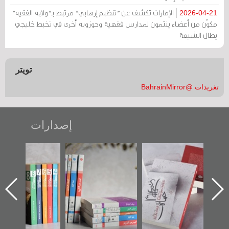
الإمارات تكشف عن "تنظيم إرهابي" مرتبط بـ"ولاية الفقيه"
2026-04-21
مكوّن من أعضاء ينتمون لمدارس فقهية وحوزوية أخرى في تخبط خليجي
يطال الشيعة
تويتر
تغريدات @BahrainMirror
إصدارات
"حماة الباب الأخير":
تصنيف موضوعي
"مرآة البحرين"
الإصدار الأول عن
للوثائق البريطانية
تصدر حصاد
اعتصام الدراز
يقدمه «مركز أوال»
الساحات 2019
ه
وأحداث ساحة
في سلسلة من 5
الفداء لمركز أوال
كتب
للدراسات والتوثيق